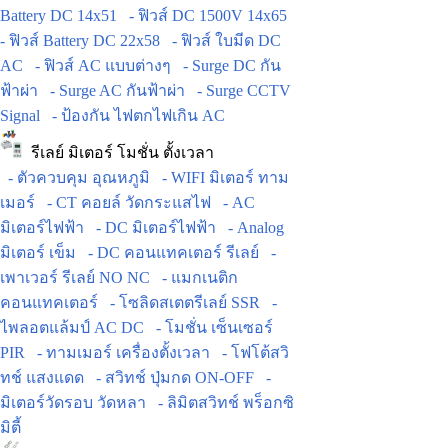
Battery DC 14x51
- ฟิวส์ DC 1500V 14x65
- ฟิวส์ Battery DC 22x58
- ฟิวส์ ใบมีด DC
AC
- ฟิวส์ AC แบบต่างๆ
- Surge DC กัน
ฟ้าผ่า
- Surge AC กันฟ้าผ่า
- Surge CCTV
Signal
- ป้องกัน ไฟตกไฟเกิน AC
รีเลย์ มิเตอร์ โมชั่น ตั้งเวลา
- ตัวควบคุม อุณหภูมิ
- WIFI มิเตอร์ ทาม
เมอร์
- CT คอยล์ วัดกระแสไฟ
- AC
มิเตอร์ไฟฟ้า
- DC มิเตอร์ไฟฟ้า
- Analog
มิเตอร์ เข็ม
- DC คอนแทคเตอร์ รีเลย์
-
เพาเวอร์ รีเลย์ NO NC
- แมกเนติก
คอนแทคเตอร์
- โซลิดสเตตรีเลย์ SSR
-
ไพลอตแล้มป์ AC DC
- โมชั่น เซ็นเซอร์
PIR
- ทามเมอร์ เครื่องตั้งเวลา
- โฟโต้สวิ
ทช์ แสงแดด
- สวิทช์ ปุ่มกด ON-OFF
-
มิเตอร์วัดรอบ วัดหลา
- ลิมิตสวิทช์ พร็อกซิ
มิตี้