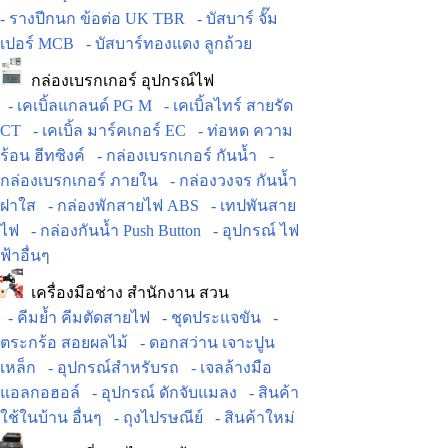
- รางปีกนก ข้อต่อ UK TBR
- บัสบาร์ จั๊ม
เปอร์ MCB
- บัสบาร์ทองแดง ลูกถ้วย
กล่องเบรกเกอร์ อุปกรณ์ไฟ
- เคเบิ้ลแกลนด์ PG M
- เคเบิ้ลไทร์ สายรัด
CT
- เคเบิ้ล มาร์คเกอร์ EC
- ท่อหด ความ
ร้อน ฮีทซิงค์
- กล่องเบรกเกอร์ กันน้ำ
-
กล่องเบรกเกอร์ ภายใน
- กล่องวงจร กันน้ำ
ฝาใส
- กล่องพักสายไฟ ABS
- เทปพันสาย
ไฟ
- กล่องกันน้ำ Push Button
- อุปกรณ์ ไฟ
ฟ้าอื่นๆ
เครื่องมือช่าง สำนักงาน สวน
- คีมย้ำ คีมตัดสายไฟ
- ชุดประแจขัน
-
ตระกร้อ สอยผลไม้
- ดอกสว่าน เจาะปูน
เหล็ก
- อุปกรณ์สำหรับรถ
- เจลล้างมือ
แอลกอฮอล์
- อุปกรณ์ ดักจับแมลง
- สินค้า
ใช้ในบ้าน อื่นๆ
- ถุงไปรษณีย์
- สินค้าใหม่