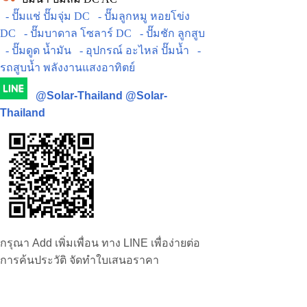
- ปั๊มแช่ ปั๊มจุ่ม DC
- ปั๊มลูกหมู หอยโข่ง
DC
- ปั๊มบาดาล โซลาร์ DC
- ปั๊มชัก ลูกสูบ
- ปั๊มดูด น้ำมัน
- อุปกรณ์ อะไหล่ ปั๊มน้ำ
-
รถสูบน้ำ พลังงานแสงอาทิตย์
@Solar-Thailand
@Solar-
Thailand
กรุณา Add เพิ่มเพื่อน ทาง LINE เพื่อง่ายต่อ
การค้นประวัติ จัดทำใบเสนอราคา