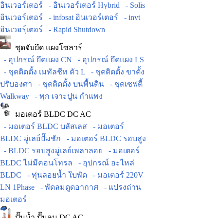
อินเวอร์เตอร์
- อินเวอร์เตอร์ Hybrid
- Solis
อินเวอร์เตอร์
- infosat อินเวอร์เตอร์
- invt
อินเวอร์ฺเตอร์
- Rapid Shutdown
ชุดจับยึด แผงโซลาร์
- อุปกรณ์ ยึดแผง CN
- อุปกรณ์ ยึดแผง LS
- ชุดติดตั้ง เมทัลชีท ตัว L
- ชุดติดตั้ง ขาตั้ง
ปรับองศา
- ชุดติดตั้ง บนพื้นดิน
- ชุดเซฟตี้
Walkway
- พุก เจาะปูน กำแพง
มอเตอร์ BLDC DC AC
- มอเตอร์ BLDC บลัสเลส
- มอเตอร์
BLDC มู่เลย์ปั๊มชัก
- มอเตอร์ BLDC รอบสูง
- BLDC รอบสูงมู่เลย์เพลาลอย
- มอเตอร์
BLDC ไม่มีคอนโทรล
- อุปกรณ์ อะไหล่
BLDC
- ทุ่นลอยน้ำ ใบพัด
- มอเตอร์ 220V
LN 1Phase
- พัดลมดูดอากาศ
- แปรงถ่าน
มอเตอร์
ปั๊มน้ำ ปั๊มลม DC AC