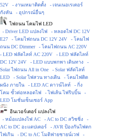
52V
- งานเหมาติดตั้ง
- เจนเนอเรเตอร์
กังหัน
- อุปกรณ์อื่นๆ
ไฟถนน โคมไฟ LED
- Driver LED แปลงไฟ
- หลอดไฟ DC 12V
E27
- โคมไฟถนน DC 12V 24V
- โคมไฟ
ถนน DC Dimmer
- โคมไฟถนน AC 220V
- LED ฟลัดไลท์ AC 220V
- LED ฟลัดไลท์
DC 12V 24V
- LED แบบพกพา เดินทาง
-
Solar ไฟถนน All in One
- Solar ฟลัดไลท์
LED
- Solar ไฟสวน ทางเดิน
- โคมไฟติด
ผนัง ภายใน
- LED AC ดาวน์ไลท์
- กิ่ง
โคม ขั้วต่อหลอดไฟ
- ไฟเส้น ไฟริบบิ้น
-
LED โมชั่นเซ็นเซอร์ App
อินเวอร์เตอร์ แปลงไฟ
- หม้อแปลงไฟ AC
- AC to DC สวิชชิ่ง
-
AC to DC อะแดปเตอร์
- AVR ป้องกันไฟตก
ไฟเกิน
- DC to AC โมดิฟายชายน์เวฟ
-