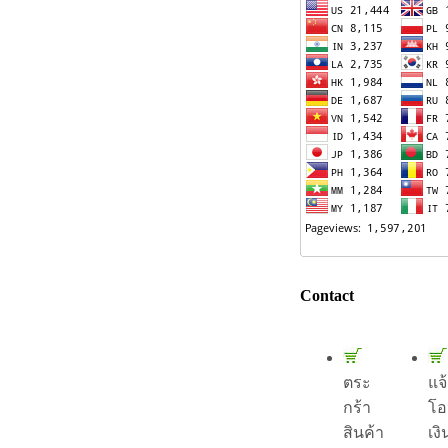
Contact
ตระ
แจ
กร้า
โอ
สินค้า
เงิ