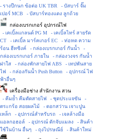
- รางปีกนก ข้อต่อ UK TBR
- บัสบาร์ จั๊ม
เปอร์ MCB
- บัสบาร์ทองแดง ลูกถ้วย
กล่องเบรกเกอร์ อุปกรณ์ไฟ
- เคเบิ้ลแกลนด์ PG M
- เคเบิ้ลไทร์ สายรัด
CT
- เคเบิ้ล มาร์คเกอร์ EC
- ท่อหด ความ
ร้อน ฮีทซิงค์
- กล่องเบรกเกอร์ กันน้ำ
-
กล่องเบรกเกอร์ ภายใน
- กล่องวงจร กันน้ำ
ฝาใส
- กล่องพักสายไฟ ABS
- เทปพันสาย
ไฟ
- กล่องกันน้ำ Push Button
- อุปกรณ์ ไฟ
ฟ้าอื่นๆ
เครื่องมือช่าง สำนักงาน สวน
- คีมย้ำ คีมตัดสายไฟ
- ชุดประแจขัน
-
ตระกร้อ สอยผลไม้
- ดอกสว่าน เจาะปูน
เหล็ก
- อุปกรณ์สำหรับรถ
- เจลล้างมือ
แอลกอฮอล์
- อุปกรณ์ ดักจับแมลง
- สินค้า
ใช้ในบ้าน อื่นๆ
- ถุงไปรษณีย์
- สินค้าใหม่