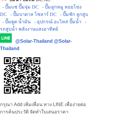
- ปั๊มแช่ ปั๊มจุ่ม DC
- ปั๊มลูกหมู หอยโข่ง
DC
- ปั๊มบาดาล โซลาร์ DC
- ปั๊มชัก ลูกสูบ
- ปั๊มดูด น้ำมัน
- อุปกรณ์ อะไหล่ ปั๊มน้ำ
-
รถสูบน้ำ พลังงานแสงอาทิตย์
@Solar-Thailand
@Solar-
Thailand
กรุณา Add เพิ่มเพื่อน ทาง LINE เพื่อง่ายต่อ
การค้นประวัติ จัดทำใบเสนอราคา