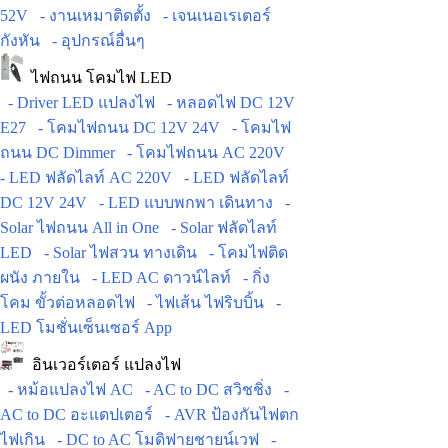
52V
- งานเหมาติดตั้ง
- เจนเนอเรเตอร์
กังหัน
- อุปกรณ์อื่นๆ
ไฟถนน โคมไฟ LED
- Driver LED แปลงไฟ
- หลอดไฟ DC 12V
E27
- โคมไฟถนน DC 12V 24V
- โคมไฟ
ถนน DC Dimmer
- โคมไฟถนน AC 220V
- LED ฟลัดไลท์ AC 220V
- LED ฟลัดไลท์
DC 12V 24V
- LED แบบพกพา เดินทาง
-
Solar ไฟถนน All in One
- Solar ฟลัดไลท์
LED
- Solar ไฟสวน ทางเดิน
- โคมไฟติด
ผนัง ภายใน
- LED AC ดาวน์ไลท์
- กิ่ง
โคม ขั้วต่อหลอดไฟ
- ไฟเส้น ไฟริบบิ้น
-
LED โมชั่นเซ็นเซอร์ App
อินเวอร์เตอร์ แปลงไฟ
- หม้อแปลงไฟ AC
- AC to DC สวิชชิ่ง
-
AC to DC อะแดปเตอร์
- AVR ป้องกันไฟตก
ไฟเกิน
- DC to AC โมดิฟายชายน์เวฟ
-