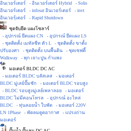
อินเวอร์เตอร์
- อินเวอร์เตอร์ Hybrid
- Solis
อินเวอร์เตอร์
- infosat อินเวอร์เตอร์
- invt
อินเวอร์ฺเตอร์
- Rapid Shutdown
ชุดจับยึด แผงโซลาร์
- อุปกรณ์ ยึดแผง CN
- อุปกรณ์ ยึดแผง LS
- ชุดติดตั้ง เมทัลชีท ตัว L
- ชุดติดตั้ง ขาตั้ง
ปรับองศา
- ชุดติดตั้ง บนพื้นดิน
- ชุดเซฟตี้
Walkway
- พุก เจาะปูน กำแพง
มอเตอร์ BLDC DC AC
- มอเตอร์ BLDC บลัสเลส
- มอเตอร์
BLDC มู่เลย์ปั๊มชัก
- มอเตอร์ BLDC รอบสูง
- BLDC รอบสูงมู่เลย์เพลาลอย
- มอเตอร์
BLDC ไม่มีคอนโทรล
- อุปกรณ์ อะไหล่
BLDC
- ทุ่นลอยน้ำ ใบพัด
- มอเตอร์ 220V
LN 1Phase
- พัดลมดูดอากาศ
- แปรงถ่าน
มอเตอร์
ปั๊มน้ำ ปั๊มลม DC AC