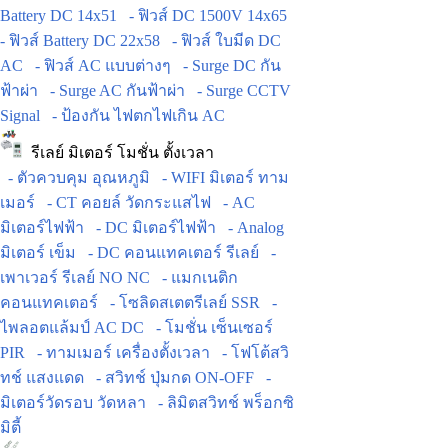
Battery DC 14x51
- ฟิวส์ DC 1500V 14x65
- ฟิวส์ Battery DC 22x58
- ฟิวส์ ใบมีด DC
AC
- ฟิวส์ AC แบบต่างๆ
- Surge DC กัน
ฟ้าผ่า
- Surge AC กันฟ้าผ่า
- Surge CCTV
Signal
- ป้องกัน ไฟตกไฟเกิน AC
รีเลย์ มิเตอร์ โมชั่น ตั้งเวลา
- ตัวควบคุม อุณหภูมิ
- WIFI มิเตอร์ ทาม
เมอร์
- CT คอยล์ วัดกระแสไฟ
- AC
มิเตอร์ไฟฟ้า
- DC มิเตอร์ไฟฟ้า
- Analog
มิเตอร์ เข็ม
- DC คอนแทคเตอร์ รีเลย์
-
เพาเวอร์ รีเลย์ NO NC
- แมกเนติก
คอนแทคเตอร์
- โซลิดสเตตรีเลย์ SSR
-
ไพลอตแล้มป์ AC DC
- โมชั่น เซ็นเซอร์
PIR
- ทามเมอร์ เครื่องตั้งเวลา
- โฟโต้สวิ
ทช์ แสงแดด
- สวิทช์ ปุ่มกด ON-OFF
-
มิเตอร์วัดรอบ วัดหลา
- ลิมิตสวิทช์ พร็อกซิ
มิตี้