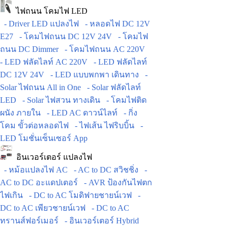
ไฟถนน โคมไฟ LED
- Driver LED แปลงไฟ
- หลอดไฟ DC 12V
E27
- โคมไฟถนน DC 12V 24V
- โคมไฟ
ถนน DC Dimmer
- โคมไฟถนน AC 220V
- LED ฟลัดไลท์ AC 220V
- LED ฟลัดไลท์
DC 12V 24V
- LED แบบพกพา เดินทาง
-
Solar ไฟถนน All in One
- Solar ฟลัดไลท์
LED
- Solar ไฟสวน ทางเดิน
- โคมไฟติด
ผนัง ภายใน
- LED AC ดาวน์ไลท์
- กิ่ง
โคม ขั้วต่อหลอดไฟ
- ไฟเส้น ไฟริบบิ้น
-
LED โมชั่นเซ็นเซอร์ App
อินเวอร์เตอร์ แปลงไฟ
- หม้อแปลงไฟ AC
- AC to DC สวิชชิ่ง
-
AC to DC อะแดปเตอร์
- AVR ป้องกันไฟตก
ไฟเกิน
- DC to AC โมดิฟายชายน์เวฟ
-
DC to AC เพียวชายน์เวฟ
- DC to AC
ทรานส์ฟอร์เมอร์
- อินเวอร์เตอร์ Hybrid