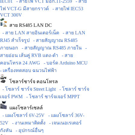
IEC01
- สายไฟ VCT มอก.11-2559
- สาย
ไฟ VCT-G มีสายกราวด์
- สายไฟ IEC53
VCT 300V
สาย RS485 LAN DC
- สาย LAN สายอินเตอร์เน็ต
- สาย LAN
RJ45 สำเร็จรูป
- สายสัญญาณ RS485
ภายนอก
- สายสัญญาณ RS485 ภายใน
-
สายอ่อน เส้นคู่ RVB แดง-ดำ
- สาย
คอนโทรล 24 AWG
- บอร์ด Arduino MCU
- เครื่องทดสอบ ฉนวนไฟฟ้า
โซลาร์ชาร์จ คอนโทรล
- โซลาร์ ชาร์จ Street Light
- โซลาร์ ชาร์จ
เจอร์ PWM
- โซลาร์ ชาร์จเจอร์ MPPT
แผงโซลาร์เซลล์
- แผงโซลาร์ 6V-25V
- แผงโซลาร์ 36V-
52V
- งานเหมาติดตั้ง
- เจนเนอเรเตอร์
กังหัน
- อุปกรณ์อื่นๆ