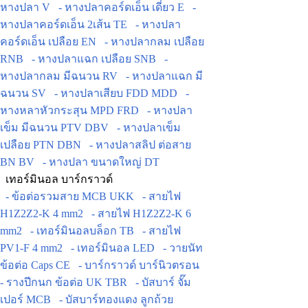
หางปลา V
- หางปลาคอร์ดเอ็น เดี่ยว E
-
หางปลาคอร์ดเอ็น 2เส้น TE
- หางปลา
คอร์ดเอ็น เปลือย EN
- หางปลากลม เปลือย
RNB
- หางปลาแฉก เปลือย SNB
-
หางปลากลม มีฉนวน RV
- หางปลาแฉก มี
ฉนวน SV
- หางปลาเสียบ FDD MDD
-
หางหลาหัวกระสุน MPD FRD
- หางปลา
เข็ม มีฉนวน PTV DBV
- หางปลาเข็ม
เปลือย PTN DBN
- หางปลาสลิป ต่อสาย
BN BV
- หางปลา ขนาดใหญ่ DT
เทอร์มินอล บาร์กราวด์
- ข้อต่อรวมสาย MCB UKK
- สายไฟ
H1Z2Z2-K 4 mm2
- สายไฟ H1Z2Z2-K 6
mm2
- เทอร์มินอลบล็อก TB
- สายไฟ
PV1-F 4 mm2
- เทอร์มินอล LED
- วายนัท
ข้อต่อ Caps CE
- บาร์กราวด์ บาร์นิวตรอน
- รางปีกนก ข้อต่อ UK TBR
- บัสบาร์ จั๊ม
เปอร์ MCB
- บัสบาร์ทองแดง ลูกถ้วย