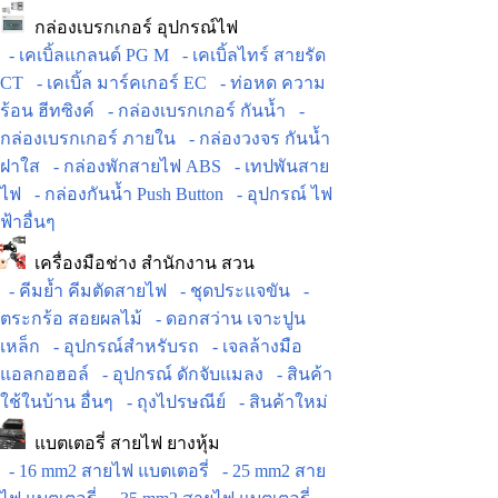
กล่องเบรกเกอร์ อุปกรณ์ไฟ
- เคเบิ้ลแกลนด์ PG M
- เคเบิ้ลไทร์ สายรัด
CT
- เคเบิ้ล มาร์คเกอร์ EC
- ท่อหด ความ
ร้อน ฮีทซิงค์
- กล่องเบรกเกอร์ กันน้ำ
-
กล่องเบรกเกอร์ ภายใน
- กล่องวงจร กันน้ำ
ฝาใส
- กล่องพักสายไฟ ABS
- เทปพันสาย
ไฟ
- กล่องกันน้ำ Push Button
- อุปกรณ์ ไฟ
ฟ้าอื่นๆ
เครื่องมือช่าง สำนักงาน สวน
- คีมย้ำ คีมตัดสายไฟ
- ชุดประแจขัน
-
ตระกร้อ สอยผลไม้
- ดอกสว่าน เจาะปูน
เหล็ก
- อุปกรณ์สำหรับรถ
- เจลล้างมือ
แอลกอฮอล์
- อุปกรณ์ ดักจับแมลง
- สินค้า
ใช้ในบ้าน อื่นๆ
- ถุงไปรษณีย์
- สินค้าใหม่
แบตเตอรี่ สายไฟ ยางหุ้ม
- 16 mm2 สายไฟ แบตเตอรี่
- 25 mm2 สาย