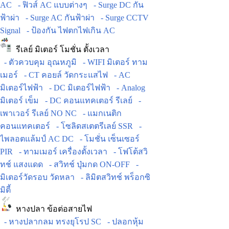
AC
- ฟิวส์ AC แบบต่างๆ
- Surge DC กัน
ฟ้าผ่า
- Surge AC กันฟ้าผ่า
- Surge CCTV
Signal
- ป้องกัน ไฟตกไฟเกิน AC
รีเลย์ มิเตอร์ โมชั่น ตั้งเวลา
- ตัวควบคุม อุณหภูมิ
- WIFI มิเตอร์ ทาม
เมอร์
- CT คอยล์ วัดกระแสไฟ
- AC
มิเตอร์ไฟฟ้า
- DC มิเตอร์ไฟฟ้า
- Analog
มิเตอร์ เข็ม
- DC คอนแทคเตอร์ รีเลย์
-
เพาเวอร์ รีเลย์ NO NC
- แมกเนติก
คอนแทคเตอร์
- โซลิดสเตตรีเลย์ SSR
-
ไพลอตแล้มป์ AC DC
- โมชั่น เซ็นเซอร์
PIR
- ทามเมอร์ เครื่องตั้งเวลา
- โฟโต้สวิ
ทช์ แสงแดด
- สวิทช์ ปุ่มกด ON-OFF
-
มิเตอร์วัดรอบ วัดหลา
- ลิมิตสวิทช์ พร็อกซิ
มิตี้
หางปลา ข้อต่อสายไฟ
- หางปลากลม ทรงยุโรป SC
- ปลอกหุ้ม