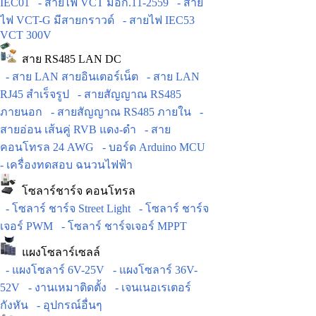
IEC01
- สายไฟ VCT มอก.11-2559
- สาย
ไฟ VCT-G มีสายกราวด์
- สายไฟ IEC53
VCT 300V
สาย RS485 LAN DC
- สาย LAN สายอินเตอร์เน็ต
- สาย LAN
RJ45 สำเร็จรูป
- สายสัญญาณ RS485
ภายนอก
- สายสัญญาณ RS485 ภายใน
-
สายอ่อน เส้นคู่ RVB แดง-ดำ
- สาย
คอนโทรล 24 AWG
- บอร์ด Arduino MCU
- เครื่องทดสอบ ฉนวนไฟฟ้า
โซลาร์ชาร์จ คอนโทรล
- โซลาร์ ชาร์จ Street Light
- โซลาร์ ชาร์จ
เจอร์ PWM
- โซลาร์ ชาร์จเจอร์ MPPT
แผงโซลาร์เซลล์
- แผงโซลาร์ 6V-25V
- แผงโซลาร์ 36V-
52V
- งานเหมาติดตั้ง
- เจนเนอเรเตอร์
กังหัน
- อุปกรณ์อื่นๆ