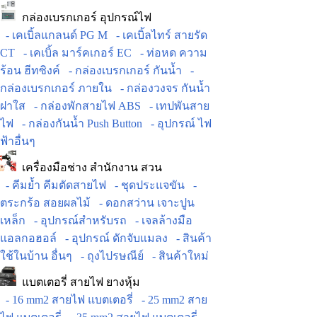
กล่องเบรกเกอร์ อุปกรณ์ไฟ
- เคเบิ้ลแกลนด์ PG M
- เคเบิ้ลไทร์ สายรัด
CT
- เคเบิ้ล มาร์คเกอร์ EC
- ท่อหด ความ
ร้อน ฮีทซิงค์
- กล่องเบรกเกอร์ กันน้ำ
-
กล่องเบรกเกอร์ ภายใน
- กล่องวงจร กันน้ำ
ฝาใส
- กล่องพักสายไฟ ABS
- เทปพันสาย
ไฟ
- กล่องกันน้ำ Push Button
- อุปกรณ์ ไฟ
ฟ้าอื่นๆ
เครื่องมือช่าง สำนักงาน สวน
- คีมย้ำ คีมตัดสายไฟ
- ชุดประแจขัน
-
ตระกร้อ สอยผลไม้
- ดอกสว่าน เจาะปูน
เหล็ก
- อุปกรณ์สำหรับรถ
- เจลล้างมือ
แอลกอฮอล์
- อุปกรณ์ ดักจับแมลง
- สินค้า
ใช้ในบ้าน อื่นๆ
- ถุงไปรษณีย์
- สินค้าใหม่
แบตเตอรี่ สายไฟ ยางหุ้ม
- 16 mm2 สายไฟ แบตเตอรี่
- 25 mm2 สาย