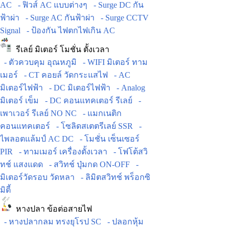
AC
- ฟิวส์ AC แบบต่างๆ
- Surge DC กัน
ฟ้าผ่า
- Surge AC กันฟ้าผ่า
- Surge CCTV
Signal
- ป้องกัน ไฟตกไฟเกิน AC
รีเลย์ มิเตอร์ โมชั่น ตั้งเวลา
- ตัวควบคุม อุณหภูมิ
- WIFI มิเตอร์ ทาม
เมอร์
- CT คอยล์ วัดกระแสไฟ
- AC
มิเตอร์ไฟฟ้า
- DC มิเตอร์ไฟฟ้า
- Analog
มิเตอร์ เข็ม
- DC คอนแทคเตอร์ รีเลย์
-
เพาเวอร์ รีเลย์ NO NC
- แมกเนติก
คอนแทคเตอร์
- โซลิดสเตตรีเลย์ SSR
-
ไพลอตแล้มป์ AC DC
- โมชั่น เซ็นเซอร์
PIR
- ทามเมอร์ เครื่องตั้งเวลา
- โฟโต้สวิ
ทช์ แสงแดด
- สวิทช์ ปุ่มกด ON-OFF
-
มิเตอร์วัดรอบ วัดหลา
- ลิมิตสวิทช์ พร็อกซิ
มิตี้
หางปลา ข้อต่อสายไฟ
- หางปลากลม ทรงยุโรป SC
- ปลอกหุ้ม