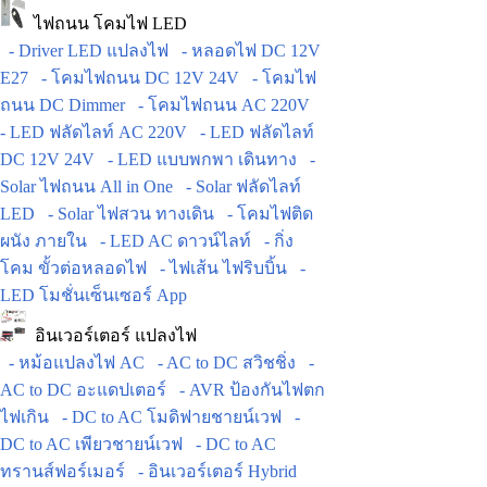
ไฟถนน โคมไฟ LED
- Driver LED แปลงไฟ
- หลอดไฟ DC 12V
E27
- โคมไฟถนน DC 12V 24V
- โคมไฟ
ถนน DC Dimmer
- โคมไฟถนน AC 220V
- LED ฟลัดไลท์ AC 220V
- LED ฟลัดไลท์
DC 12V 24V
- LED แบบพกพา เดินทาง
-
Solar ไฟถนน All in One
- Solar ฟลัดไลท์
LED
- Solar ไฟสวน ทางเดิน
- โคมไฟติด
ผนัง ภายใน
- LED AC ดาวน์ไลท์
- กิ่ง
โคม ขั้วต่อหลอดไฟ
- ไฟเส้น ไฟริบบิ้น
-
LED โมชั่นเซ็นเซอร์ App
อินเวอร์เตอร์ แปลงไฟ
- หม้อแปลงไฟ AC
- AC to DC สวิชชิ่ง
-
AC to DC อะแดปเตอร์
- AVR ป้องกันไฟตก
ไฟเกิน
- DC to AC โมดิฟายชายน์เวฟ
-
DC to AC เพียวชายน์เวฟ
- DC to AC
ทรานส์ฟอร์เมอร์
- อินเวอร์เตอร์ Hybrid