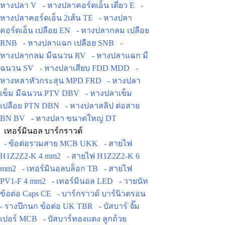
หางปลา V
- หางปลาคอร์ดเอ็น เดี่ยว E
-
หางปลาคอร์ดเอ็น 2เส้น TE
- หางปลา
คอร์ดเอ็น เปลือย EN
- หางปลากลม เปลือย
RNB
- หางปลาแฉก เปลือย SNB
-
หางปลากลม มีฉนวน RV
- หางปลาแฉก มี
ฉนวน SV
- หางปลาเสียบ FDD MDD
-
หางหลาหัวกระสุน MPD FRD
- หางปลา
เข็ม มีฉนวน PTV DBV
- หางปลาเข็ม
เปลือย PTN DBN
- หางปลาสลิป ต่อสาย
BN BV
- หางปลา ขนาดใหญ่ DT
เทอร์มินอล บาร์กราวด์
- ข้อต่อรวมสาย MCB UKK
- สายไฟ
H1Z2Z2-K 4 mm2
- สายไฟ H1Z2Z2-K 6
mm2
- เทอร์มินอลบล็อก TB
- สายไฟ
PV1-F 4 mm2
- เทอร์มินอล LED
- วายนัท
ข้อต่อ Caps CE
- บาร์กราวด์ บาร์นิวตรอน
- รางปีกนก ข้อต่อ UK TBR
- บัสบาร์ จั๊ม
เปอร์ MCB
- บัสบาร์ทองแดง ลูกถ้วย