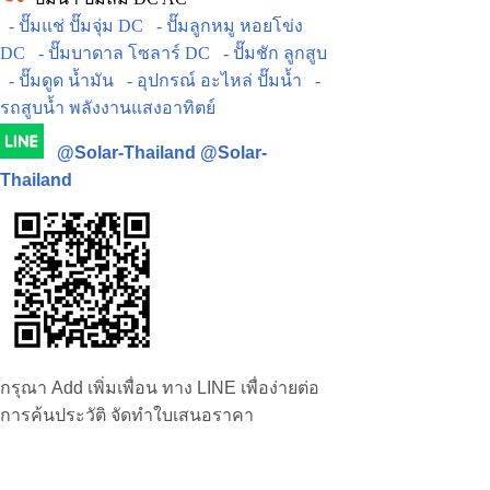
- ปั๊มแช่ ปั๊มจุ่ม DC
- ปั๊มลูกหมู หอยโข่ง
DC
- ปั๊มบาดาล โซลาร์ DC
- ปั๊มชัก ลูกสูบ
- ปั๊มดูด น้ำมัน
- อุปกรณ์ อะไหล่ ปั๊มน้ำ
-
รถสูบน้ำ พลังงานแสงอาทิตย์
@Solar-Thailand
@Solar-
Thailand
กรุณา Add เพิ่มเพื่อน ทาง LINE เพื่อง่ายต่อ
การค้นประวัติ จัดทำใบเสนอราคา