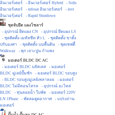
อินเวอร์เตอร์
- อินเวอร์เตอร์ Hybrid
- Solis
อินเวอร์เตอร์
- infosat อินเวอร์เตอร์
- invt
อินเวอร์ฺเตอร์
- Rapid Shutdown
ชุดจับยึด แผงโซลาร์
- อุปกรณ์ ยึดแผง CN
- อุปกรณ์ ยึดแผง LS
- ชุดติดตั้ง เมทัลชีท ตัว L
- ชุดติดตั้ง ขาตั้ง
ปรับองศา
- ชุดติดตั้ง บนพื้นดิน
- ชุดเซฟตี้
Walkway
- พุก เจาะปูน กำแพง
มอเตอร์ BLDC DC AC
- มอเตอร์ BLDC บลัสเลส
- มอเตอร์
BLDC มู่เลย์ปั๊มชัก
- มอเตอร์ BLDC รอบสูง
- BLDC รอบสูงมู่เลย์เพลาลอย
- มอเตอร์
BLDC ไม่มีคอนโทรล
- อุปกรณ์ อะไหล่
BLDC
- ทุ่นลอยน้ำ ใบพัด
- มอเตอร์ 220V
LN 1Phase
- พัดลมดูดอากาศ
- แปรงถ่าน
มอเตอร์
ปั๊มน้ำ ปั๊มลม DC AC