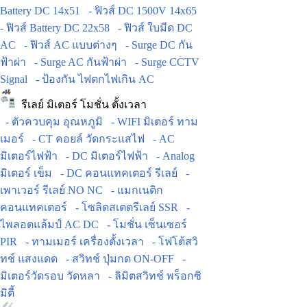
Battery DC 14x51
- ฟิวส์ DC 1500V 14x65
- ฟิวส์ Battery DC 22x58
- ฟิวส์ ใบมีด DC
AC
- ฟิวส์ AC แบบต่างๆ
- Surge DC กัน
ฟ้าผ่า
- Surge AC กันฟ้าผ่า
- Surge CCTV
Signal
- ป้องกัน ไฟตกไฟเกิน AC
รีเลย์ มิเตอร์ โมชั่น ตั้งเวลา
- ตัวควบคุม อุณหภูมิ
- WIFI มิเตอร์ ทาม
เมอร์
- CT คอยล์ วัดกระแสไฟ
- AC
มิเตอร์ไฟฟ้า
- DC มิเตอร์ไฟฟ้า
- Analog
มิเตอร์ เข็ม
- DC คอนแทคเตอร์ รีเลย์
-
เพาเวอร์ รีเลย์ NO NC
- แมกเนติก
คอนแทคเตอร์
- โซลิดสเตตรีเลย์ SSR
-
ไพลอตแล้มป์ AC DC
- โมชั่น เซ็นเซอร์
PIR
- ทามเมอร์ เครื่องตั้งเวลา
- โฟโต้สวิ
ทช์ แสงแดด
- สวิทช์ ปุ่มกด ON-OFF
-
มิเตอร์วัดรอบ วัดหลา
- ลิมิตสวิทช์ พร็อกซิ
มิตี้