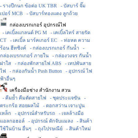
- รางปีกนก ข้อต่อ UK TBR
- บัสบาร์ จั๊ม
เปอร์ MCB
- บัสบาร์ทองแดง ลูกถ้วย
กล่องเบรกเกอร์ อุปกรณ์ไฟ
- เคเบิ้ลแกลนด์ PG M
- เคเบิ้ลไทร์ สายรัด
CT
- เคเบิ้ล มาร์คเกอร์ EC
- ท่อหด ความ
ร้อน ฮีทซิงค์
- กล่องเบรกเกอร์ กันน้ำ
-
กล่องเบรกเกอร์ ภายใน
- กล่องวงจร กันน้ำ
ฝาใส
- กล่องพักสายไฟ ABS
- เทปพันสาย
ไฟ
- กล่องกันน้ำ Push Button
- อุปกรณ์ ไฟ
ฟ้าอื่นๆ
เครื่องมือช่าง สำนักงาน สวน
- คีมย้ำ คีมตัดสายไฟ
- ชุดประแจขัน
-
ตระกร้อ สอยผลไม้
- ดอกสว่าน เจาะปูน
เหล็ก
- อุปกรณ์สำหรับรถ
- เจลล้างมือ
แอลกอฮอล์
- อุปกรณ์ ดักจับแมลง
- สินค้า
ใช้ในบ้าน อื่นๆ
- ถุงไปรษณีย์
- สินค้าใหม่