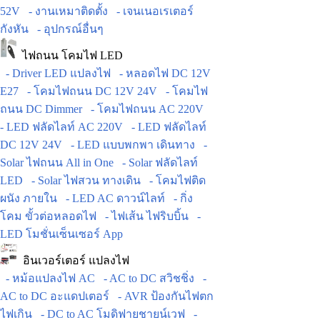
52V
- งานเหมาติดตั้ง
- เจนเนอเรเตอร์
กังหัน
- อุปกรณ์อื่นๆ
ไฟถนน โคมไฟ LED
- Driver LED แปลงไฟ
- หลอดไฟ DC 12V
E27
- โคมไฟถนน DC 12V 24V
- โคมไฟ
ถนน DC Dimmer
- โคมไฟถนน AC 220V
- LED ฟลัดไลท์ AC 220V
- LED ฟลัดไลท์
DC 12V 24V
- LED แบบพกพา เดินทาง
-
Solar ไฟถนน All in One
- Solar ฟลัดไลท์
LED
- Solar ไฟสวน ทางเดิน
- โคมไฟติด
ผนัง ภายใน
- LED AC ดาวน์ไลท์
- กิ่ง
โคม ขั้วต่อหลอดไฟ
- ไฟเส้น ไฟริบบิ้น
-
LED โมชั่นเซ็นเซอร์ App
อินเวอร์เตอร์ แปลงไฟ
- หม้อแปลงไฟ AC
- AC to DC สวิชชิ่ง
-
AC to DC อะแดปเตอร์
- AVR ป้องกันไฟตก
ไฟเกิน
- DC to AC โมดิฟายชายน์เวฟ
-