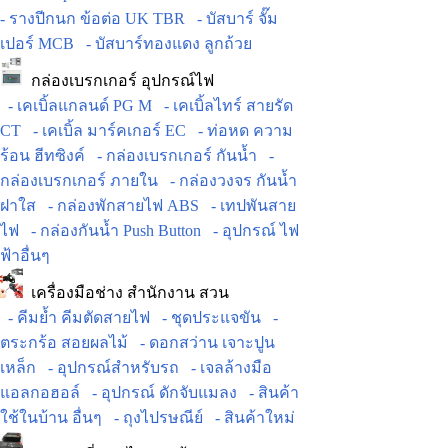
- รางปีกนก ข้อต่อ UK TBR
- บัสบาร์ จั๊ม
เปอร์ MCB
- บัสบาร์ทองแดง ลูกถ้วย
กล่องเบรกเกอร์ อุปกรณ์ไฟ
- เคเบิ้ลแกลนด์ PG M
- เคเบิ้ลไทร์ สายรัด
CT
- เคเบิ้ล มาร์คเกอร์ EC
- ท่อหด ความ
ร้อน ฮีทซิงค์
- กล่องเบรกเกอร์ กันน้ำ
-
กล่องเบรกเกอร์ ภายใน
- กล่องวงจร กันน้ำ
ฝาใส
- กล่องพักสายไฟ ABS
- เทปพันสาย
ไฟ
- กล่องกันน้ำ Push Button
- อุปกรณ์ ไฟ
ฟ้าอื่นๆ
เครื่องมือช่าง สำนักงาน สวน
- คีมย้ำ คีมตัดสายไฟ
- ชุดประแจขัน
-
ตระกร้อ สอยผลไม้
- ดอกสว่าน เจาะปูน
เหล็ก
- อุปกรณ์สำหรับรถ
- เจลล้างมือ
แอลกอฮอล์
- อุปกรณ์ ดักจับแมลง
- สินค้า
ใช้ในบ้าน อื่นๆ
- ถุงไปรษณีย์
- สินค้าใหม่