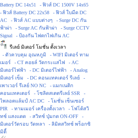
Battery DC 14x51
- ฟิวส์ DC 1500V 14x65
- ฟิวส์ Battery DC 22x58
- ฟิวส์ ใบมีด DC
AC
- ฟิวส์ AC แบบต่างๆ
- Surge DC กัน
ฟ้าผ่า
- Surge AC กันฟ้าผ่า
- Surge CCTV
Signal
- ป้องกัน ไฟตกไฟเกิน AC
รีเลย์ มิเตอร์ โมชั่น ตั้งเวลา
- ตัวควบคุม อุณหภูมิ
- WIFI มิเตอร์ ทาม
เมอร์
- CT คอยล์ วัดกระแสไฟ
- AC
มิเตอร์ไฟฟ้า
- DC มิเตอร์ไฟฟ้า
- Analog
มิเตอร์ เข็ม
- DC คอนแทคเตอร์ รีเลย์
-
เพาเวอร์ รีเลย์ NO NC
- แมกเนติก
คอนแทคเตอร์
- โซลิดสเตตรีเลย์ SSR
-
ไพลอตแล้มป์ AC DC
- โมชั่น เซ็นเซอร์
PIR
- ทามเมอร์ เครื่องตั้งเวลา
- โฟโต้สวิ
ทช์ แสงแดด
- สวิทช์ ปุ่มกด ON-OFF
-
มิเตอร์วัดรอบ วัดหลา
- ลิมิตสวิทช์ พร็อกซิ
มิตี้