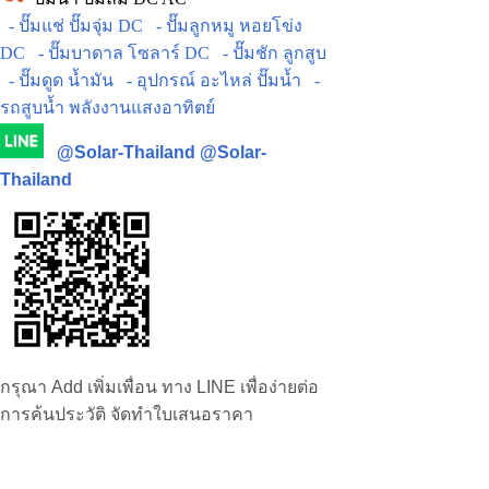
- ปั๊มแช่ ปั๊มจุ่ม DC
- ปั๊มลูกหมู หอยโข่ง
DC
- ปั๊มบาดาล โซลาร์ DC
- ปั๊มชัก ลูกสูบ
- ปั๊มดูด น้ำมัน
- อุปกรณ์ อะไหล่ ปั๊มน้ำ
-
รถสูบน้ำ พลังงานแสงอาทิตย์
@Solar-Thailand
@Solar-
Thailand
กรุณา Add เพิ่มเพื่อน ทาง LINE เพื่อง่ายต่อ
การค้นประวัติ จัดทำใบเสนอราคา