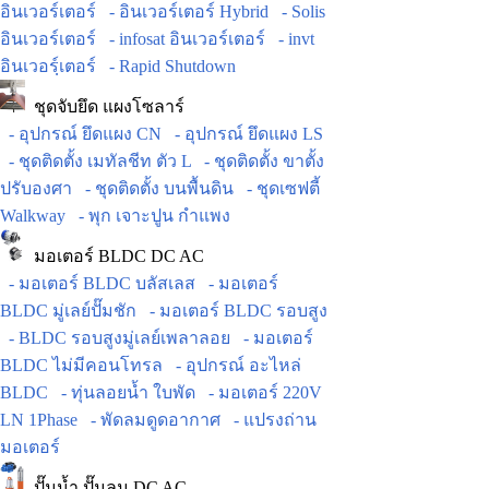
อินเวอร์เตอร์
- อินเวอร์เตอร์ Hybrid
- Solis
อินเวอร์เตอร์
- infosat อินเวอร์เตอร์
- invt
อินเวอร์ฺเตอร์
- Rapid Shutdown
ชุดจับยึด แผงโซลาร์
- อุปกรณ์ ยึดแผง CN
- อุปกรณ์ ยึดแผง LS
- ชุดติดตั้ง เมทัลชีท ตัว L
- ชุดติดตั้ง ขาตั้ง
ปรับองศา
- ชุดติดตั้ง บนพื้นดิน
- ชุดเซฟตี้
Walkway
- พุก เจาะปูน กำแพง
มอเตอร์ BLDC DC AC
- มอเตอร์ BLDC บลัสเลส
- มอเตอร์
BLDC มู่เลย์ปั๊มชัก
- มอเตอร์ BLDC รอบสูง
- BLDC รอบสูงมู่เลย์เพลาลอย
- มอเตอร์
BLDC ไม่มีคอนโทรล
- อุปกรณ์ อะไหล่
BLDC
- ทุ่นลอยน้ำ ใบพัด
- มอเตอร์ 220V
LN 1Phase
- พัดลมดูดอากาศ
- แปรงถ่าน
มอเตอร์
ปั๊มน้ำ ปั๊มลม DC AC