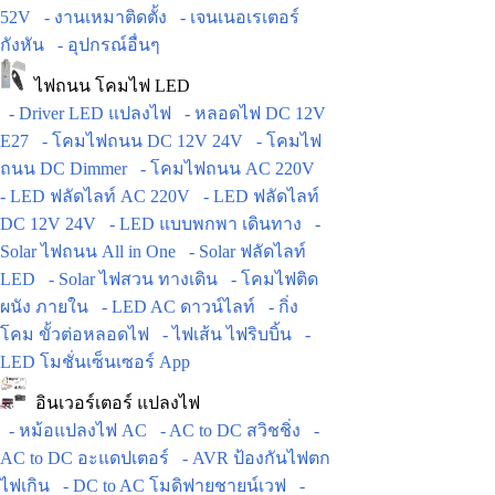
52V
- งานเหมาติดตั้ง
- เจนเนอเรเตอร์
กังหัน
- อุปกรณ์อื่นๆ
ไฟถนน โคมไฟ LED
- Driver LED แปลงไฟ
- หลอดไฟ DC 12V
E27
- โคมไฟถนน DC 12V 24V
- โคมไฟ
ถนน DC Dimmer
- โคมไฟถนน AC 220V
- LED ฟลัดไลท์ AC 220V
- LED ฟลัดไลท์
DC 12V 24V
- LED แบบพกพา เดินทาง
-
Solar ไฟถนน All in One
- Solar ฟลัดไลท์
LED
- Solar ไฟสวน ทางเดิน
- โคมไฟติด
ผนัง ภายใน
- LED AC ดาวน์ไลท์
- กิ่ง
โคม ขั้วต่อหลอดไฟ
- ไฟเส้น ไฟริบบิ้น
-
LED โมชั่นเซ็นเซอร์ App
อินเวอร์เตอร์ แปลงไฟ
- หม้อแปลงไฟ AC
- AC to DC สวิชชิ่ง
-
AC to DC อะแดปเตอร์
- AVR ป้องกันไฟตก
ไฟเกิน
- DC to AC โมดิฟายชายน์เวฟ
-