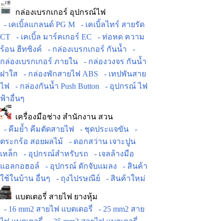
กล่องเบรกเกอร์ อุปกรณ์ไฟ
- เคเบิ้ลแกลนด์ PG M
- เคเบิ้ลไทร์ สายรัด
CT
- เคเบิ้ล มาร์คเกอร์ EC
- ท่อหด ความ
ร้อน ฮีทซิงค์
- กล่องเบรกเกอร์ กันน้ำ
-
กล่องเบรกเกอร์ ภายใน
- กล่องวงจร กันน้ำ
ฝาใส
- กล่องพักสายไฟ ABS
- เทปพันสาย
ไฟ
- กล่องกันน้ำ Push Button
- อุปกรณ์ ไฟ
ฟ้าอื่นๆ
เครื่องมือช่าง สำนักงาน สวน
- คีมย้ำ คีมตัดสายไฟ
- ชุดประแจขัน
-
ตระกร้อ สอยผลไม้
- ดอกสว่าน เจาะปูน
เหล็ก
- อุปกรณ์สำหรับรถ
- เจลล้างมือ
แอลกอฮอล์
- อุปกรณ์ ดักจับแมลง
- สินค้า
ใช้ในบ้าน อื่นๆ
- ถุงไปรษณีย์
- สินค้าใหม่
แบตเตอรี่ สายไฟ ยางหุ้ม
- 16 mm2 สายไฟ แบตเตอรี่
- 25 mm2 สาย