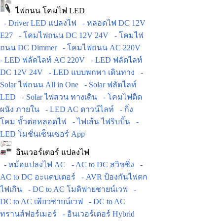
ไฟถนน โคมไฟ LED
- Driver LED แปลงไฟ
- หลอดไฟ DC 12V
E27
- โคมไฟถนน DC 12V 24V
- โคมไฟ
ถนน DC Dimmer
- โคมไฟถนน AC 220V
- LED ฟลัดไลท์ AC 220V
- LED ฟลัดไลท์
DC 12V 24V
- LED แบบพกพา เดินทาง
-
Solar ไฟถนน All in One
- Solar ฟลัดไลท์
LED
- Solar ไฟสวน ทางเดิน
- โคมไฟติด
ผนัง ภายใน
- LED AC ดาวน์ไลท์
- กิ่ง
โคม ขั้วต่อหลอดไฟ
- ไฟเส้น ไฟริบบิ้น
-
LED โมชั่นเซ็นเซอร์ App
อินเวอร์เตอร์ แปลงไฟ
- หม้อแปลงไฟ AC
- AC to DC สวิชชิ่ง
-
AC to DC อะแดปเตอร์
- AVR ป้องกันไฟตก
ไฟเกิน
- DC to AC โมดิฟายชายน์เวฟ
-
DC to AC เพียวชายน์เวฟ
- DC to AC
ทรานส์ฟอร์เมอร์
- อินเวอร์เตอร์ Hybrid