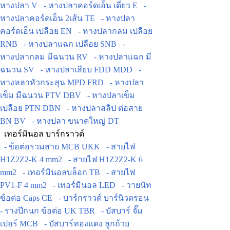
หางปลา V
- หางปลาคอร์ดเอ็น เดี่ยว E
-
หางปลาคอร์ดเอ็น 2เส้น TE
- หางปลา
คอร์ดเอ็น เปลือย EN
- หางปลากลม เปลือย
RNB
- หางปลาแฉก เปลือย SNB
-
หางปลากลม มีฉนวน RV
- หางปลาแฉก มี
ฉนวน SV
- หางปลาเสียบ FDD MDD
-
หางหลาหัวกระสุน MPD FRD
- หางปลา
เข็ม มีฉนวน PTV DBV
- หางปลาเข็ม
เปลือย PTN DBN
- หางปลาสลิป ต่อสาย
BN BV
- หางปลา ขนาดใหญ่ DT
เทอร์มินอล บาร์กราวด์
- ข้อต่อรวมสาย MCB UKK
- สายไฟ
H1Z2Z2-K 4 mm2
- สายไฟ H1Z2Z2-K 6
mm2
- เทอร์มินอลบล็อก TB
- สายไฟ
PV1-F 4 mm2
- เทอร์มินอล LED
- วายนัท
ข้อต่อ Caps CE
- บาร์กราวด์ บาร์นิวตรอน
- รางปีกนก ข้อต่อ UK TBR
- บัสบาร์ จั๊ม
เปอร์ MCB
- บัสบาร์ทองแดง ลูกถ้วย