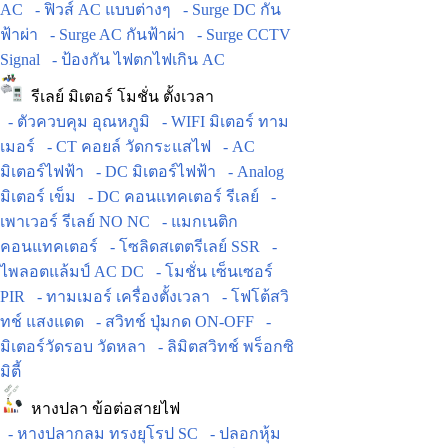
AC
- ฟิวส์ AC แบบต่างๆ
- Surge DC กัน
ฟ้าผ่า
- Surge AC กันฟ้าผ่า
- Surge CCTV
Signal
- ป้องกัน ไฟตกไฟเกิน AC
รีเลย์ มิเตอร์ โมชั่น ตั้งเวลา
- ตัวควบคุม อุณหภูมิ
- WIFI มิเตอร์ ทาม
เมอร์
- CT คอยล์ วัดกระแสไฟ
- AC
มิเตอร์ไฟฟ้า
- DC มิเตอร์ไฟฟ้า
- Analog
มิเตอร์ เข็ม
- DC คอนแทคเตอร์ รีเลย์
-
เพาเวอร์ รีเลย์ NO NC
- แมกเนติก
คอนแทคเตอร์
- โซลิดสเตตรีเลย์ SSR
-
ไพลอตแล้มป์ AC DC
- โมชั่น เซ็นเซอร์
PIR
- ทามเมอร์ เครื่องตั้งเวลา
- โฟโต้สวิ
ทช์ แสงแดด
- สวิทช์ ปุ่มกด ON-OFF
-
มิเตอร์วัดรอบ วัดหลา
- ลิมิตสวิทช์ พร็อกซิ
มิตี้
หางปลา ข้อต่อสายไฟ
- หางปลากลม ทรงยุโรป SC
- ปลอกหุ้ม