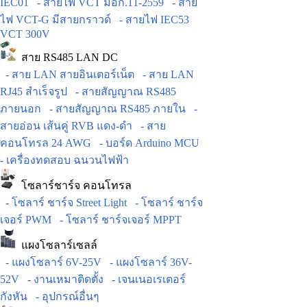
IEC01
- สายไฟ VCT มอก.11-2559
- สาย
ไฟ VCT-G มีสายกราวด์
- สายไฟ IEC53
VCT 300V
สาย RS485 LAN DC
- สาย LAN สายอินเตอร์เน็ต
- สาย LAN
RJ45 สำเร็จรูป
- สายสัญญาณ RS485
ภายนอก
- สายสัญญาณ RS485 ภายใน
-
สายอ่อน เส้นคู่ RVB แดง-ดำ
- สาย
คอนโทรล 24 AWG
- บอร์ด Arduino MCU
- เครื่องทดสอบ ฉนวนไฟฟ้า
โซลาร์ชาร์จ คอนโทรล
- โซลาร์ ชาร์จ Street Light
- โซลาร์ ชาร์จ
เจอร์ PWM
- โซลาร์ ชาร์จเจอร์ MPPT
แผงโซลาร์เซลล์
- แผงโซลาร์ 6V-25V
- แผงโซลาร์ 36V-
52V
- งานเหมาติดตั้ง
- เจนเนอเรเตอร์
กังหัน
- อุปกรณ์อื่นๆ