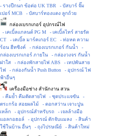
- รางปีกนก ข้อต่อ UK TBR
- บัสบาร์ จั๊ม
เปอร์ MCB
- บัสบาร์ทองแดง ลูกถ้วย
กล่องเบรกเกอร์ อุปกรณ์ไฟ
- เคเบิ้ลแกลนด์ PG M
- เคเบิ้ลไทร์ สายรัด
CT
- เคเบิ้ล มาร์คเกอร์ EC
- ท่อหด ความ
ร้อน ฮีทซิงค์
- กล่องเบรกเกอร์ กันน้ำ
-
กล่องเบรกเกอร์ ภายใน
- กล่องวงจร กันน้ำ
ฝาใส
- กล่องพักสายไฟ ABS
- เทปพันสาย
ไฟ
- กล่องกันน้ำ Push Button
- อุปกรณ์ ไฟ
ฟ้าอื่นๆ
เครื่องมือช่าง สำนักงาน สวน
- คีมย้ำ คีมตัดสายไฟ
- ชุดประแจขัน
-
ตระกร้อ สอยผลไม้
- ดอกสว่าน เจาะปูน
เหล็ก
- อุปกรณ์สำหรับรถ
- เจลล้างมือ
แอลกอฮอล์
- อุปกรณ์ ดักจับแมลง
- สินค้า
ใช้ในบ้าน อื่นๆ
- ถุงไปรษณีย์
- สินค้าใหม่