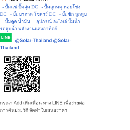
- ปั๊มแช่ ปั๊มจุ่ม DC
- ปั๊มลูกหมู หอยโข่ง
DC
- ปั๊มบาดาล โซลาร์ DC
- ปั๊มชัก ลูกสูบ
- ปั๊มดูด น้ำมัน
- อุปกรณ์ อะไหล่ ปั๊มน้ำ
-
รถสูบน้ำ พลังงานแสงอาทิตย์
@Solar-Thailand
@Solar-
Thailand
กรุณา Add เพิ่มเพื่อน ทาง LINE เพื่อง่ายต่อ
การค้นประวัติ จัดทำใบเสนอราคา