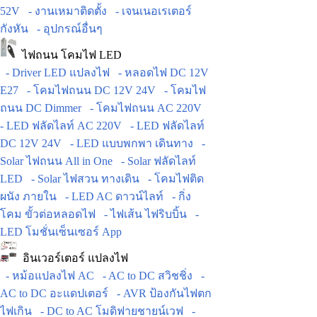
52V
- งานเหมาติดตั้ง
- เจนเนอเรเตอร์
กังหัน
- อุปกรณ์อื่นๆ
ไฟถนน โคมไฟ LED
- Driver LED แปลงไฟ
- หลอดไฟ DC 12V
E27
- โคมไฟถนน DC 12V 24V
- โคมไฟ
ถนน DC Dimmer
- โคมไฟถนน AC 220V
- LED ฟลัดไลท์ AC 220V
- LED ฟลัดไลท์
DC 12V 24V
- LED แบบพกพา เดินทาง
-
Solar ไฟถนน All in One
- Solar ฟลัดไลท์
LED
- Solar ไฟสวน ทางเดิน
- โคมไฟติด
ผนัง ภายใน
- LED AC ดาวน์ไลท์
- กิ่ง
โคม ขั้วต่อหลอดไฟ
- ไฟเส้น ไฟริบบิ้น
-
LED โมชั่นเซ็นเซอร์ App
อินเวอร์เตอร์ แปลงไฟ
- หม้อแปลงไฟ AC
- AC to DC สวิชชิ่ง
-
AC to DC อะแดปเตอร์
- AVR ป้องกันไฟตก
ไฟเกิน
- DC to AC โมดิฟายชายน์เวฟ
-