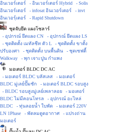
อินเวอร์เตอร์
- อินเวอร์เตอร์ Hybrid
- Solis
อินเวอร์เตอร์
- infosat อินเวอร์เตอร์
- invt
อินเวอร์ฺเตอร์
- Rapid Shutdown
ชุดจับยึด แผงโซลาร์
- อุปกรณ์ ยึดแผง CN
- อุปกรณ์ ยึดแผง LS
- ชุดติดตั้ง เมทัลชีท ตัว L
- ชุดติดตั้ง ขาตั้ง
ปรับองศา
- ชุดติดตั้ง บนพื้นดิน
- ชุดเซฟตี้
Walkway
- พุก เจาะปูน กำแพง
มอเตอร์ BLDC DC AC
- มอเตอร์ BLDC บลัสเลส
- มอเตอร์
BLDC มู่เลย์ปั๊มชัก
- มอเตอร์ BLDC รอบสูง
- BLDC รอบสูงมู่เลย์เพลาลอย
- มอเตอร์
BLDC ไม่มีคอนโทรล
- อุปกรณ์ อะไหล่
BLDC
- ทุ่นลอยน้ำ ใบพัด
- มอเตอร์ 220V
LN 1Phase
- พัดลมดูดอากาศ
- แปรงถ่าน
มอเตอร์
ปั๊มน้ำ ปั๊มลม DC AC