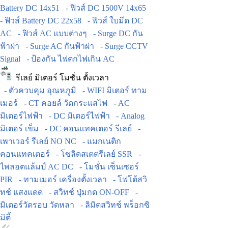
Battery DC 14x51
- ฟิวส์ DC 1500V 14x65
- ฟิวส์ Battery DC 22x58
- ฟิวส์ ใบมีด DC
AC
- ฟิวส์ AC แบบต่างๆ
- Surge DC กัน
ฟ้าผ่า
- Surge AC กันฟ้าผ่า
- Surge CCTV
Signal
- ป้องกัน ไฟตกไฟเกิน AC
รีเลย์ มิเตอร์ โมชั่น ตั้งเวลา
- ตัวควบคุม อุณหภูมิ
- WIFI มิเตอร์ ทาม
เมอร์
- CT คอยล์ วัดกระแสไฟ
- AC
มิเตอร์ไฟฟ้า
- DC มิเตอร์ไฟฟ้า
- Analog
มิเตอร์ เข็ม
- DC คอนแทคเตอร์ รีเลย์
-
เพาเวอร์ รีเลย์ NO NC
- แมกเนติก
คอนแทคเตอร์
- โซลิดสเตตรีเลย์ SSR
-
ไพลอตแล้มป์ AC DC
- โมชั่น เซ็นเซอร์
PIR
- ทามเมอร์ เครื่องตั้งเวลา
- โฟโต้สวิ
ทช์ แสงแดด
- สวิทช์ ปุ่มกด ON-OFF
-
มิเตอร์วัดรอบ วัดหลา
- ลิมิตสวิทช์ พร็อกซิ
มิตี้