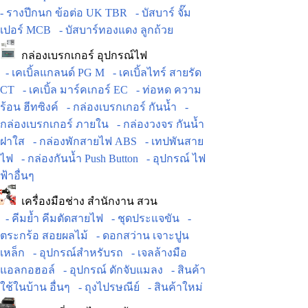
- รางปีกนก ข้อต่อ UK TBR
- บัสบาร์ จั๊ม
เปอร์ MCB
- บัสบาร์ทองแดง ลูกถ้วย
กล่องเบรกเกอร์ อุปกรณ์ไฟ
- เคเบิ้ลแกลนด์ PG M
- เคเบิ้ลไทร์ สายรัด
CT
- เคเบิ้ล มาร์คเกอร์ EC
- ท่อหด ความ
ร้อน ฮีทซิงค์
- กล่องเบรกเกอร์ กันน้ำ
-
กล่องเบรกเกอร์ ภายใน
- กล่องวงจร กันน้ำ
ฝาใส
- กล่องพักสายไฟ ABS
- เทปพันสาย
ไฟ
- กล่องกันน้ำ Push Button
- อุปกรณ์ ไฟ
ฟ้าอื่นๆ
เครื่องมือช่าง สำนักงาน สวน
- คีมย้ำ คีมตัดสายไฟ
- ชุดประแจขัน
-
ตระกร้อ สอยผลไม้
- ดอกสว่าน เจาะปูน
เหล็ก
- อุปกรณ์สำหรับรถ
- เจลล้างมือ
แอลกอฮอล์
- อุปกรณ์ ดักจับแมลง
- สินค้า
ใช้ในบ้าน อื่นๆ
- ถุงไปรษณีย์
- สินค้าใหม่