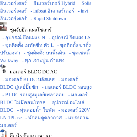
อินเวอร์เตอร์
- อินเวอร์เตอร์ Hybrid
- Solis
อินเวอร์เตอร์
- infosat อินเวอร์เตอร์
- invt
อินเวอร์ฺเตอร์
- Rapid Shutdown
ชุดจับยึด แผงโซลาร์
- อุปกรณ์ ยึดแผง CN
- อุปกรณ์ ยึดแผง LS
- ชุดติดตั้ง เมทัลชีท ตัว L
- ชุดติดตั้ง ขาตั้ง
ปรับองศา
- ชุดติดตั้ง บนพื้นดิน
- ชุดเซฟตี้
Walkway
- พุก เจาะปูน กำแพง
มอเตอร์ BLDC DC AC
- มอเตอร์ BLDC บลัสเลส
- มอเตอร์
BLDC มู่เลย์ปั๊มชัก
- มอเตอร์ BLDC รอบสูง
- BLDC รอบสูงมู่เลย์เพลาลอย
- มอเตอร์
BLDC ไม่มีคอนโทรล
- อุปกรณ์ อะไหล่
BLDC
- ทุ่นลอยน้ำ ใบพัด
- มอเตอร์ 220V
LN 1Phase
- พัดลมดูดอากาศ
- แปรงถ่าน
มอเตอร์
ปั๊มน้ำ ปั๊มลม DC AC