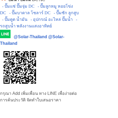
- ปั๊มแช่ ปั๊มจุ่ม DC
- ปั๊มลูกหมู หอยโข่ง
DC
- ปั๊มบาดาล โซลาร์ DC
- ปั๊มชัก ลูกสูบ
- ปั๊มดูด น้ำมัน
- อุปกรณ์ อะไหล่ ปั๊มน้ำ
-
รถสูบน้ำ พลังงานแสงอาทิตย์
@Solar-Thailand
@Solar-
Thailand
กรุณา Add เพิ่มเพื่อน ทาง LINE เพื่อง่ายต่อ
การค้นประวัติ จัดทำใบเสนอราคา