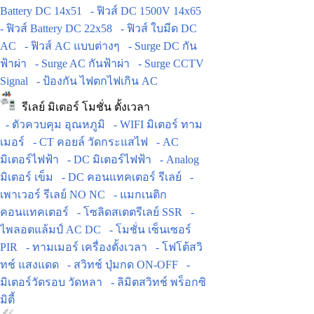
Battery DC 14x51
- ฟิวส์ DC 1500V 14x65
- ฟิวส์ Battery DC 22x58
- ฟิวส์ ใบมีด DC
AC
- ฟิวส์ AC แบบต่างๆ
- Surge DC กัน
ฟ้าผ่า
- Surge AC กันฟ้าผ่า
- Surge CCTV
Signal
- ป้องกัน ไฟตกไฟเกิน AC
รีเลย์ มิเตอร์ โมชั่น ตั้งเวลา
- ตัวควบคุม อุณหภูมิ
- WIFI มิเตอร์ ทาม
เมอร์
- CT คอยล์ วัดกระแสไฟ
- AC
มิเตอร์ไฟฟ้า
- DC มิเตอร์ไฟฟ้า
- Analog
มิเตอร์ เข็ม
- DC คอนแทคเตอร์ รีเลย์
-
เพาเวอร์ รีเลย์ NO NC
- แมกเนติก
คอนแทคเตอร์
- โซลิดสเตตรีเลย์ SSR
-
ไพลอตแล้มป์ AC DC
- โมชั่น เซ็นเซอร์
PIR
- ทามเมอร์ เครื่องตั้งเวลา
- โฟโต้สวิ
ทช์ แสงแดด
- สวิทช์ ปุ่มกด ON-OFF
-
มิเตอร์วัดรอบ วัดหลา
- ลิมิตสวิทช์ พร็อกซิ
มิตี้