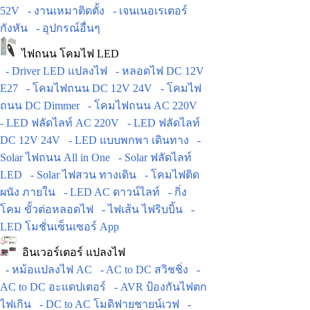
52V
- งานเหมาติดตั้ง
- เจนเนอเรเตอร์
กังหัน
- อุปกรณ์อื่นๆ
ไฟถนน โคมไฟ LED
- Driver LED แปลงไฟ
- หลอดไฟ DC 12V
E27
- โคมไฟถนน DC 12V 24V
- โคมไฟ
ถนน DC Dimmer
- โคมไฟถนน AC 220V
- LED ฟลัดไลท์ AC 220V
- LED ฟลัดไลท์
DC 12V 24V
- LED แบบพกพา เดินทาง
-
Solar ไฟถนน All in One
- Solar ฟลัดไลท์
LED
- Solar ไฟสวน ทางเดิน
- โคมไฟติด
ผนัง ภายใน
- LED AC ดาวน์ไลท์
- กิ่ง
โคม ขั้วต่อหลอดไฟ
- ไฟเส้น ไฟริบบิ้น
-
LED โมชั่นเซ็นเซอร์ App
อินเวอร์เตอร์ แปลงไฟ
- หม้อแปลงไฟ AC
- AC to DC สวิชชิ่ง
-
AC to DC อะแดปเตอร์
- AVR ป้องกันไฟตก
ไฟเกิน
- DC to AC โมดิฟายชายน์เวฟ
-