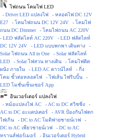
ไฟถนน โคมไฟ LED
- Driver LED แปลงไฟ
- หลอดไฟ DC 12V
E27
- โคมไฟถนน DC 12V 24V
- โคมไฟ
ถนน DC Dimmer
- โคมไฟถนน AC 220V
- LED ฟลัดไลท์ AC 220V
- LED ฟลัดไลท์
DC 12V 24V
- LED แบบพกพา เดินทาง
-
Solar ไฟถนน All in One
- Solar ฟลัดไลท์
LED
- Solar ไฟสวน ทางเดิน
- โคมไฟติด
ผนัง ภายใน
- LED AC ดาวน์ไลท์
- กิ่ง
โคม ขั้วต่อหลอดไฟ
- ไฟเส้น ไฟริบบิ้น
-
LED โมชั่นเซ็นเซอร์ App
อินเวอร์เตอร์ แปลงไฟ
- หม้อแปลงไฟ AC
- AC to DC สวิชชิ่ง
-
AC to DC อะแดปเตอร์
- AVR ป้องกันไฟตก
ไฟเกิน
- DC to AC โมดิฟายชายน์เวฟ
-
DC to AC เพียวชายน์เวฟ
- DC to AC
ทรานส์ฟอร์เมอร์
- อินเวอร์เตอร์ Hybrid