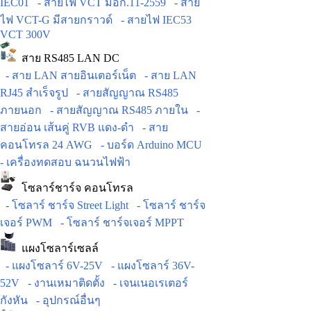
IEC01
- สายไฟ VCT มอก.11-2559
- สาย
ไฟ VCT-G มีสายกราวด์
- สายไฟ IEC53
VCT 300V
สาย RS485 LAN DC
- สาย LAN สายอินเตอร์เน็ต
- สาย LAN
RJ45 สำเร็จรูป
- สายสัญญาณ RS485
ภายนอก
- สายสัญญาณ RS485 ภายใน
-
สายอ่อน เส้นคู่ RVB แดง-ดำ
- สาย
คอนโทรล 24 AWG
- บอร์ด Arduino MCU
- เครื่องทดสอบ ฉนวนไฟฟ้า
โซลาร์ชาร์จ คอนโทรล
- โซลาร์ ชาร์จ Street Light
- โซลาร์ ชาร์จ
เจอร์ PWM
- โซลาร์ ชาร์จเจอร์ MPPT
แผงโซลาร์เซลล์
- แผงโซลาร์ 6V-25V
- แผงโซลาร์ 36V-
52V
- งานเหมาติดตั้ง
- เจนเนอเรเตอร์
กังหัน
- อุปกรณ์อื่นๆ