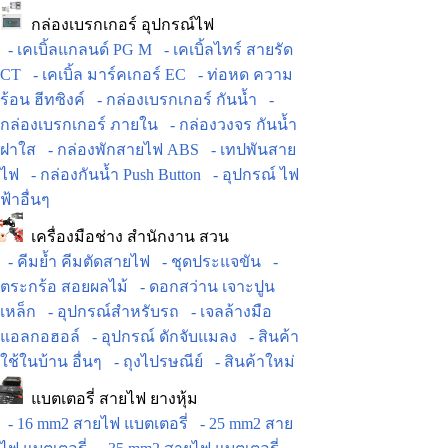
กล่องเบรกเกอร์ อุปกรณ์ไฟ
- เคเบิ้ลแกลนด์ PG M
- เคเบิ้ลไทร์ สายรัด
CT
- เคเบิ้ล มาร์คเกอร์ EC
- ท่อหด ความ
ร้อน ฮีทซิงค์
- กล่องเบรกเกอร์ กันน้ำ
-
กล่องเบรกเกอร์ ภายใน
- กล่องวงจร กันน้ำ
ฝาใส
- กล่องพักสายไฟ ABS
- เทปพันสาย
ไฟ
- กล่องกันน้ำ Push Button
- อุปกรณ์ ไฟ
ฟ้าอื่นๆ
เครื่องมือช่าง สำนักงาน สวน
- คีมย้ำ คีมตัดสายไฟ
- ชุดประแจขัน
-
ตระกร้อ สอยผลไม้
- ดอกสว่าน เจาะปูน
เหล็ก
- อุปกรณ์สำหรับรถ
- เจลล้างมือ
แอลกอฮอล์
- อุปกรณ์ ดักจับแมลง
- สินค้า
ใช้ในบ้าน อื่นๆ
- ถุงไปรษณีย์
- สินค้าใหม่
แบตเตอรี่ สายไฟ ยางหุ้ม
- 16 mm2 สายไฟ แบตเตอรี่
- 25 mm2 สาย