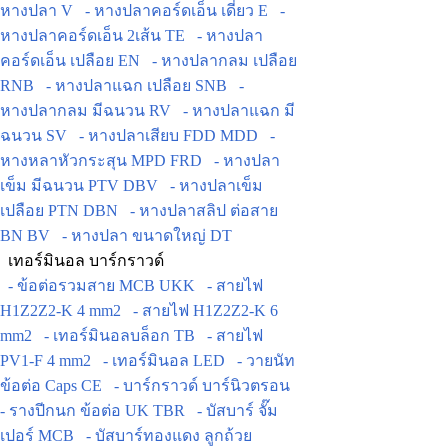
หางปลา V
- หางปลาคอร์ดเอ็น เดี่ยว E
-
หางปลาคอร์ดเอ็น 2เส้น TE
- หางปลา
คอร์ดเอ็น เปลือย EN
- หางปลากลม เปลือย
RNB
- หางปลาแฉก เปลือย SNB
-
หางปลากลม มีฉนวน RV
- หางปลาแฉก มี
ฉนวน SV
- หางปลาเสียบ FDD MDD
-
หางหลาหัวกระสุน MPD FRD
- หางปลา
เข็ม มีฉนวน PTV DBV
- หางปลาเข็ม
เปลือย PTN DBN
- หางปลาสลิป ต่อสาย
BN BV
- หางปลา ขนาดใหญ่ DT
เทอร์มินอล บาร์กราวด์
- ข้อต่อรวมสาย MCB UKK
- สายไฟ
H1Z2Z2-K 4 mm2
- สายไฟ H1Z2Z2-K 6
mm2
- เทอร์มินอลบล็อก TB
- สายไฟ
PV1-F 4 mm2
- เทอร์มินอล LED
- วายนัท
ข้อต่อ Caps CE
- บาร์กราวด์ บาร์นิวตรอน
- รางปีกนก ข้อต่อ UK TBR
- บัสบาร์ จั๊ม
เปอร์ MCB
- บัสบาร์ทองแดง ลูกถ้วย