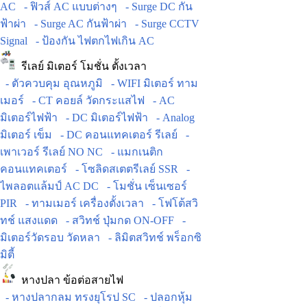
AC
- ฟิวส์ AC แบบต่างๆ
- Surge DC กัน
ฟ้าผ่า
- Surge AC กันฟ้าผ่า
- Surge CCTV
Signal
- ป้องกัน ไฟตกไฟเกิน AC
รีเลย์ มิเตอร์ โมชั่น ตั้งเวลา
- ตัวควบคุม อุณหภูมิ
- WIFI มิเตอร์ ทาม
เมอร์
- CT คอยล์ วัดกระแสไฟ
- AC
มิเตอร์ไฟฟ้า
- DC มิเตอร์ไฟฟ้า
- Analog
มิเตอร์ เข็ม
- DC คอนแทคเตอร์ รีเลย์
-
เพาเวอร์ รีเลย์ NO NC
- แมกเนติก
คอนแทคเตอร์
- โซลิดสเตตรีเลย์ SSR
-
ไพลอตแล้มป์ AC DC
- โมชั่น เซ็นเซอร์
PIR
- ทามเมอร์ เครื่องตั้งเวลา
- โฟโต้สวิ
ทช์ แสงแดด
- สวิทช์ ปุ่มกด ON-OFF
-
มิเตอร์วัดรอบ วัดหลา
- ลิมิตสวิทช์ พร็อกซิ
มิตี้
หางปลา ข้อต่อสายไฟ
- หางปลากลม ทรงยุโรป SC
- ปลอกหุ้ม