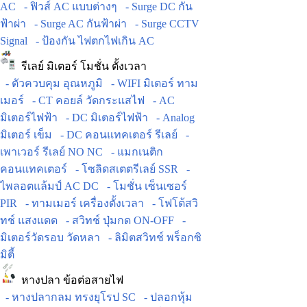
AC
- ฟิวส์ AC แบบต่างๆ
- Surge DC กัน
ฟ้าผ่า
- Surge AC กันฟ้าผ่า
- Surge CCTV
Signal
- ป้องกัน ไฟตกไฟเกิน AC
รีเลย์ มิเตอร์ โมชั่น ตั้งเวลา
- ตัวควบคุม อุณหภูมิ
- WIFI มิเตอร์ ทาม
เมอร์
- CT คอยล์ วัดกระแสไฟ
- AC
มิเตอร์ไฟฟ้า
- DC มิเตอร์ไฟฟ้า
- Analog
มิเตอร์ เข็ม
- DC คอนแทคเตอร์ รีเลย์
-
เพาเวอร์ รีเลย์ NO NC
- แมกเนติก
คอนแทคเตอร์
- โซลิดสเตตรีเลย์ SSR
-
ไพลอตแล้มป์ AC DC
- โมชั่น เซ็นเซอร์
PIR
- ทามเมอร์ เครื่องตั้งเวลา
- โฟโต้สวิ
ทช์ แสงแดด
- สวิทช์ ปุ่มกด ON-OFF
-
มิเตอร์วัดรอบ วัดหลา
- ลิมิตสวิทช์ พร็อกซิ
มิตี้
หางปลา ข้อต่อสายไฟ
- หางปลากลม ทรงยุโรป SC
- ปลอกหุ้ม