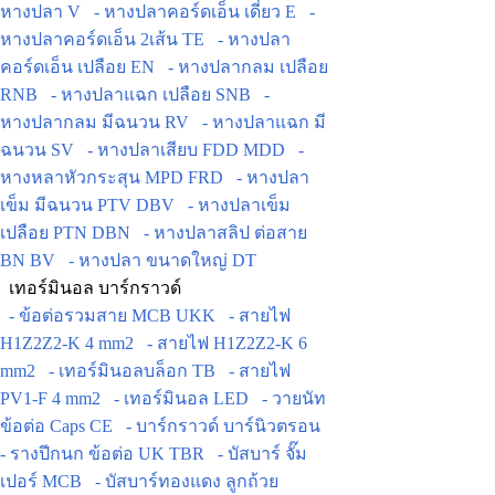
หางปลา V
- หางปลาคอร์ดเอ็น เดี่ยว E
-
หางปลาคอร์ดเอ็น 2เส้น TE
- หางปลา
คอร์ดเอ็น เปลือย EN
- หางปลากลม เปลือย
RNB
- หางปลาแฉก เปลือย SNB
-
หางปลากลม มีฉนวน RV
- หางปลาแฉก มี
ฉนวน SV
- หางปลาเสียบ FDD MDD
-
หางหลาหัวกระสุน MPD FRD
- หางปลา
เข็ม มีฉนวน PTV DBV
- หางปลาเข็ม
เปลือย PTN DBN
- หางปลาสลิป ต่อสาย
BN BV
- หางปลา ขนาดใหญ่ DT
เทอร์มินอล บาร์กราวด์
- ข้อต่อรวมสาย MCB UKK
- สายไฟ
H1Z2Z2-K 4 mm2
- สายไฟ H1Z2Z2-K 6
mm2
- เทอร์มินอลบล็อก TB
- สายไฟ
PV1-F 4 mm2
- เทอร์มินอล LED
- วายนัท
ข้อต่อ Caps CE
- บาร์กราวด์ บาร์นิวตรอน
- รางปีกนก ข้อต่อ UK TBR
- บัสบาร์ จั๊ม
เปอร์ MCB
- บัสบาร์ทองแดง ลูกถ้วย