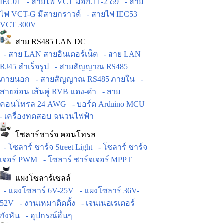
IEC01
- สายไฟ VCT มอก.11-2559
- สาย
ไฟ VCT-G มีสายกราวด์
- สายไฟ IEC53
VCT 300V
สาย RS485 LAN DC
- สาย LAN สายอินเตอร์เน็ต
- สาย LAN
RJ45 สำเร็จรูป
- สายสัญญาณ RS485
ภายนอก
- สายสัญญาณ RS485 ภายใน
-
สายอ่อน เส้นคู่ RVB แดง-ดำ
- สาย
คอนโทรล 24 AWG
- บอร์ด Arduino MCU
- เครื่องทดสอบ ฉนวนไฟฟ้า
โซลาร์ชาร์จ คอนโทรล
- โซลาร์ ชาร์จ Street Light
- โซลาร์ ชาร์จ
เจอร์ PWM
- โซลาร์ ชาร์จเจอร์ MPPT
แผงโซลาร์เซลล์
- แผงโซลาร์ 6V-25V
- แผงโซลาร์ 36V-
52V
- งานเหมาติดตั้ง
- เจนเนอเรเตอร์
กังหัน
- อุปกรณ์อื่นๆ