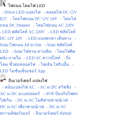
ไฟถนน โคมไฟ LED
- Driver LED แปลงไฟ
- หลอดไฟ DC 12V
E27
- โคมไฟถนน DC 12V 24V
- โคมไฟ
ถนน DC Dimmer
- โคมไฟถนน AC 220V
- LED ฟลัดไลท์ AC 220V
- LED ฟลัดไลท์
DC 12V 24V
- LED แบบพกพา เดินทาง
-
Solar ไฟถนน All in One
- Solar ฟลัดไลท์
LED
- Solar ไฟสวน ทางเดิน
- โคมไฟติด
ผนัง ภายใน
- LED AC ดาวน์ไลท์
- กิ่ง
โคม ขั้วต่อหลอดไฟ
- ไฟเส้น ไฟริบบิ้น
-
LED โมชั่นเซ็นเซอร์ App
อินเวอร์เตอร์ แปลงไฟ
- หม้อแปลงไฟ AC
- AC to DC สวิชชิ่ง
-
AC to DC อะแดปเตอร์
- AVR ป้องกันไฟตก
ไฟเกิน
- DC to AC โมดิฟายชายน์เวฟ
-
DC to AC เพียวชายน์เวฟ
- DC to AC
ทรานส์ฟอร์เมอร์
- อินเวอร์เตอร์ Hybrid