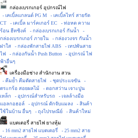
กล่องเบรกเกอร์ อุปกรณ์ไฟ
- เคเบิ้ลแกลนด์ PG M
- เคเบิ้ลไทร์ สายรัด
CT
- เคเบิ้ล มาร์คเกอร์ EC
- ท่อหด ความ
ร้อน ฮีทซิงค์
- กล่องเบรกเกอร์ กันน้ำ
-
กล่องเบรกเกอร์ ภายใน
- กล่องวงจร กันน้ำ
ฝาใส
- กล่องพักสายไฟ ABS
- เทปพันสาย
ไฟ
- กล่องกันน้ำ Push Button
- อุปกรณ์ ไฟ
ฟ้าอื่นๆ
เครื่องมือช่าง สำนักงาน สวน
- คีมย้ำ คีมตัดสายไฟ
- ชุดประแจขัน
-
ตระกร้อ สอยผลไม้
- ดอกสว่าน เจาะปูน
เหล็ก
- อุปกรณ์สำหรับรถ
- เจลล้างมือ
แอลกอฮอล์
- อุปกรณ์ ดักจับแมลง
- สินค้า
ใช้ในบ้าน อื่นๆ
- ถุงไปรษณีย์
- สินค้าใหม่
แบตเตอรี่ สายไฟ ยางหุ้ม
- 16 mm2 สายไฟ แบตเตอรี่
- 25 mm2 สาย