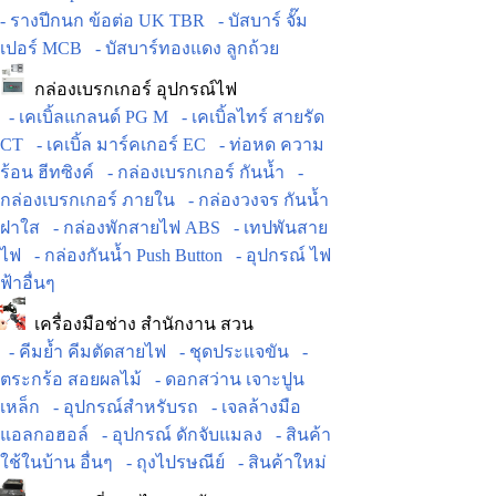
- รางปีกนก ข้อต่อ UK TBR
- บัสบาร์ จั๊ม
เปอร์ MCB
- บัสบาร์ทองแดง ลูกถ้วย
กล่องเบรกเกอร์ อุปกรณ์ไฟ
- เคเบิ้ลแกลนด์ PG M
- เคเบิ้ลไทร์ สายรัด
CT
- เคเบิ้ล มาร์คเกอร์ EC
- ท่อหด ความ
ร้อน ฮีทซิงค์
- กล่องเบรกเกอร์ กันน้ำ
-
กล่องเบรกเกอร์ ภายใน
- กล่องวงจร กันน้ำ
ฝาใส
- กล่องพักสายไฟ ABS
- เทปพันสาย
ไฟ
- กล่องกันน้ำ Push Button
- อุปกรณ์ ไฟ
ฟ้าอื่นๆ
เครื่องมือช่าง สำนักงาน สวน
- คีมย้ำ คีมตัดสายไฟ
- ชุดประแจขัน
-
ตระกร้อ สอยผลไม้
- ดอกสว่าน เจาะปูน
เหล็ก
- อุปกรณ์สำหรับรถ
- เจลล้างมือ
แอลกอฮอล์
- อุปกรณ์ ดักจับแมลง
- สินค้า
ใช้ในบ้าน อื่นๆ
- ถุงไปรษณีย์
- สินค้าใหม่