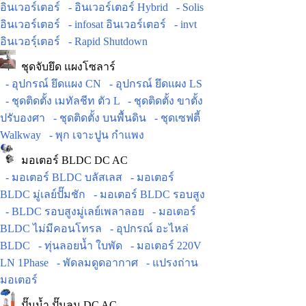
อินเวอร์เตอร์
- อินเวอร์เตอร์ Hybrid
- Solis
อินเวอร์เตอร์
- infosat อินเวอร์เตอร์
- invt
อินเวอร์ฺเตอร์
- Rapid Shutdown
ชุดจับยึด แผงโซลาร์
- อุปกรณ์ ยึดแผง CN
- อุปกรณ์ ยึดแผง LS
- ชุดติดตั้ง เมทัลชีท ตัว L
- ชุดติดตั้ง ขาตั้ง
ปรับองศา
- ชุดติดตั้ง บนพื้นดิน
- ชุดเซฟตี้
Walkway
- พุก เจาะปูน กำแพง
มอเตอร์ BLDC DC AC
- มอเตอร์ BLDC บลัสเลส
- มอเตอร์
BLDC มู่เลย์ปั๊มชัก
- มอเตอร์ BLDC รอบสูง
- BLDC รอบสูงมู่เลย์เพลาลอย
- มอเตอร์
BLDC ไม่มีคอนโทรล
- อุปกรณ์ อะไหล่
BLDC
- ทุ่นลอยน้ำ ใบพัด
- มอเตอร์ 220V
LN 1Phase
- พัดลมดูดอากาศ
- แปรงถ่าน
มอเตอร์
ปั๊มน้ำ ปั๊มลม DC AC