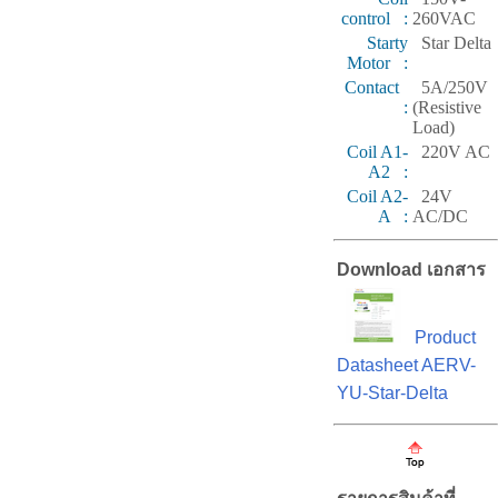
control :
260VAC
Starty
Star Delta
Motor :
Contact
5A/250V
:
(Resistive
Load)
Coil A1-
220V AC
A2 :
Coil A2-
24V
A :
AC/DC
Download เอกสาร
Product
Datasheet AERV-
YU-Star-Delta