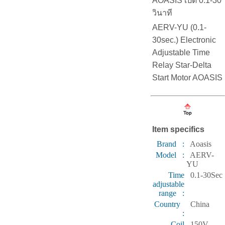
AOASIS เปิด 0.1-30
วินาที
AERV-YU (0.1-
30sec.) Electronic
Adjustable Time
Relay Star-Delta
Start Motor AOASIS
Item specifics
Brand :
Aoasis
Model :
AERV-
YU
Time
0.1-30Sec
adjustable
range :
Country
China
:
Coil
150V-