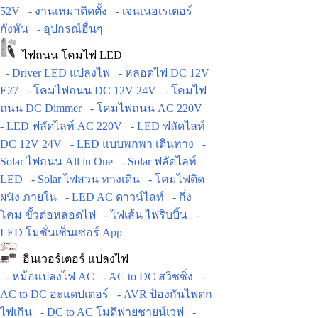
52V
- งานเหมาติดตั้ง
- เจนเนอเรเตอร์
กังหัน
- อุปกรณ์อื่นๆ
ไฟถนน โคมไฟ LED
- Driver LED แปลงไฟ
- หลอดไฟ DC 12V
E27
- โคมไฟถนน DC 12V 24V
- โคมไฟ
ถนน DC Dimmer
- โคมไฟถนน AC 220V
- LED ฟลัดไลท์ AC 220V
- LED ฟลัดไลท์
DC 12V 24V
- LED แบบพกพา เดินทาง
-
Solar ไฟถนน All in One
- Solar ฟลัดไลท์
LED
- Solar ไฟสวน ทางเดิน
- โคมไฟติด
ผนัง ภายใน
- LED AC ดาวน์ไลท์
- กิ่ง
โคม ขั้วต่อหลอดไฟ
- ไฟเส้น ไฟริบบิ้น
-
LED โมชั่นเซ็นเซอร์ App
อินเวอร์เตอร์ แปลงไฟ
- หม้อแปลงไฟ AC
- AC to DC สวิชชิ่ง
-
AC to DC อะแดปเตอร์
- AVR ป้องกันไฟตก
ไฟเกิน
- DC to AC โมดิฟายชายน์เวฟ
-