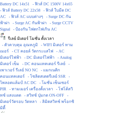
Battery DC 14x51
- ฟิวส์ DC 1500V 14x65
- ฟิวส์ Battery DC 22x58
- ฟิวส์ ใบมีด DC
AC
- ฟิวส์ AC แบบต่างๆ
- Surge DC กัน
ฟ้าผ่า
- Surge AC กันฟ้าผ่า
- Surge CCTV
Signal
- ป้องกัน ไฟตกไฟเกิน AC
รีเลย์ มิเตอร์ โมชั่น ตั้งเวลา
- ตัวควบคุม อุณหภูมิ
- WIFI มิเตอร์ ทาม
เมอร์
- CT คอยล์ วัดกระแสไฟ
- AC
มิเตอร์ไฟฟ้า
- DC มิเตอร์ไฟฟ้า
- Analog
มิเตอร์ เข็ม
- DC คอนแทคเตอร์ รีเลย์
-
เพาเวอร์ รีเลย์ NO NC
- แมกเนติก
คอนแทคเตอร์
- โซลิดสเตตรีเลย์ SSR
-
ไพลอตแล้มป์ AC DC
- โมชั่น เซ็นเซอร์
PIR
- ทามเมอร์ เครื่องตั้งเวลา
- โฟโต้สวิ
ทช์ แสงแดด
- สวิทช์ ปุ่มกด ON-OFF
-
มิเตอร์วัดรอบ วัดหลา
- ลิมิตสวิทช์ พร็อกซิ
มิตี้