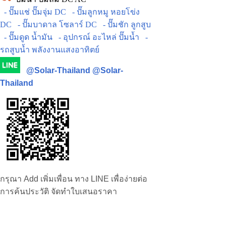
- ปั๊มแช่ ปั๊มจุ่ม DC
- ปั๊มลูกหมู หอยโข่ง
DC
- ปั๊มบาดาล โซลาร์ DC
- ปั๊มชัก ลูกสูบ
- ปั๊มดูด น้ำมัน
- อุปกรณ์ อะไหล่ ปั๊มน้ำ
-
รถสูบน้ำ พลังงานแสงอาทิตย์
@Solar-Thailand
@Solar-
Thailand
กรุณา Add เพิ่มเพื่อน ทาง LINE เพื่อง่ายต่อ
การค้นประวัติ จัดทำใบเสนอราคา