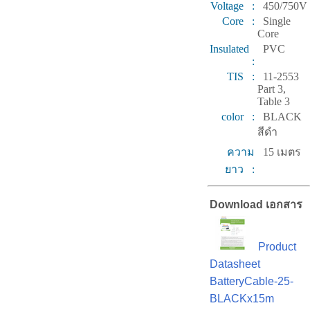
Voltage :
450/750V
Core :
Single
Core
Insulated
PVC
:
TIS :
11-2553
Part 3,
Table 3
color :
BLACK
สีดำ
ความ
15 เมตร
ยาว :
Download เอกสาร
Product
Datasheet
BatteryCable-25-
BLACKx15m