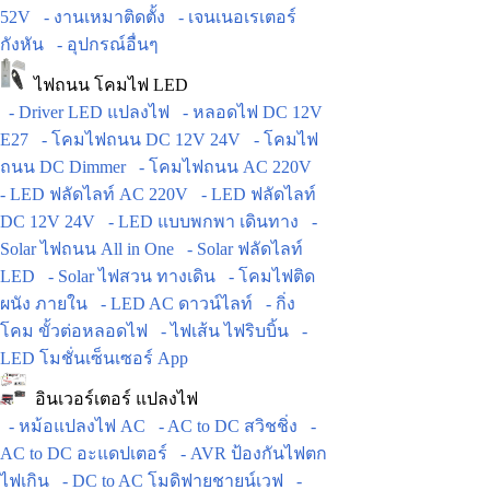
52V
- งานเหมาติดตั้ง
- เจนเนอเรเตอร์
กังหัน
- อุปกรณ์อื่นๆ
ไฟถนน โคมไฟ LED
- Driver LED แปลงไฟ
- หลอดไฟ DC 12V
E27
- โคมไฟถนน DC 12V 24V
- โคมไฟ
ถนน DC Dimmer
- โคมไฟถนน AC 220V
- LED ฟลัดไลท์ AC 220V
- LED ฟลัดไลท์
DC 12V 24V
- LED แบบพกพา เดินทาง
-
Solar ไฟถนน All in One
- Solar ฟลัดไลท์
LED
- Solar ไฟสวน ทางเดิน
- โคมไฟติด
ผนัง ภายใน
- LED AC ดาวน์ไลท์
- กิ่ง
โคม ขั้วต่อหลอดไฟ
- ไฟเส้น ไฟริบบิ้น
-
LED โมชั่นเซ็นเซอร์ App
อินเวอร์เตอร์ แปลงไฟ
- หม้อแปลงไฟ AC
- AC to DC สวิชชิ่ง
-
AC to DC อะแดปเตอร์
- AVR ป้องกันไฟตก
ไฟเกิน
- DC to AC โมดิฟายชายน์เวฟ
-