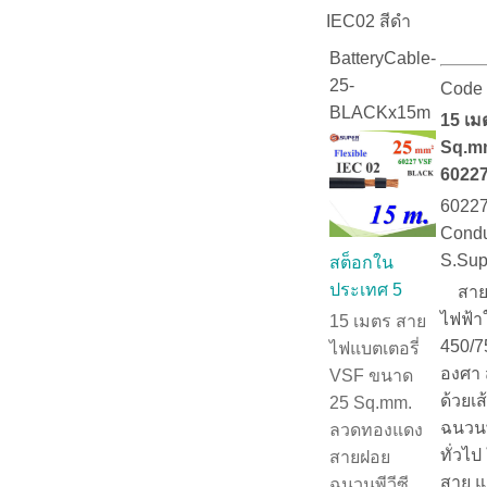
IEC02 สีดำ
BatteryCable-
25-
Code 
BLACKx15m
15 เม
Sq.mm
60227
60227
Condu
S.Sup
สต็อกใน
ประเทศ 5
สายฟ
ไฟฟ้าใ
15 เมตร สาย
450/7
ไฟแบตเตอรี่
องศา
VSF ขนาด
ด้วยเ
25 Sq.mm.
ฉนวนพ
ลวดทองแดง
ทั่วไป
สายฝอย
สาย แ
ฉนวนพีวีซี