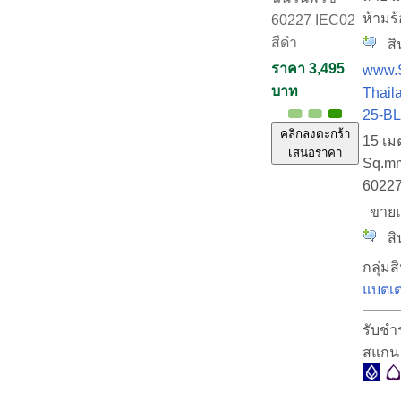
ห้ามร
60227 IEC02
สีดำ
สิน
ราคา 3,495
www.S
บาท
Thail
25-B
คลิกลงตะกร้า
15 เม
เสนอราคา
Sq.mm
60227
ขายแ
สิน
กลุ่มส
แบตเตอ
รับชำ
สแกน