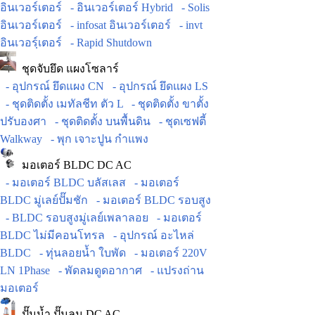
อินเวอร์เตอร์
- อินเวอร์เตอร์ Hybrid
- Solis
อินเวอร์เตอร์
- infosat อินเวอร์เตอร์
- invt
อินเวอร์ฺเตอร์
- Rapid Shutdown
ชุดจับยึด แผงโซลาร์
- อุปกรณ์ ยึดแผง CN
- อุปกรณ์ ยึดแผง LS
- ชุดติดตั้ง เมทัลชีท ตัว L
- ชุดติดตั้ง ขาตั้ง
ปรับองศา
- ชุดติดตั้ง บนพื้นดิน
- ชุดเซฟตี้
Walkway
- พุก เจาะปูน กำแพง
มอเตอร์ BLDC DC AC
- มอเตอร์ BLDC บลัสเลส
- มอเตอร์
BLDC มู่เลย์ปั๊มชัก
- มอเตอร์ BLDC รอบสูง
- BLDC รอบสูงมู่เลย์เพลาลอย
- มอเตอร์
BLDC ไม่มีคอนโทรล
- อุปกรณ์ อะไหล่
BLDC
- ทุ่นลอยน้ำ ใบพัด
- มอเตอร์ 220V
LN 1Phase
- พัดลมดูดอากาศ
- แปรงถ่าน
มอเตอร์
ปั๊มน้ำ ปั๊มลม DC AC