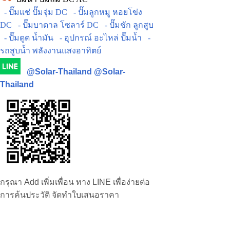
- ปั๊มแช่ ปั๊มจุ่ม DC
- ปั๊มลูกหมู หอยโข่ง
DC
- ปั๊มบาดาล โซลาร์ DC
- ปั๊มชัก ลูกสูบ
- ปั๊มดูด น้ำมัน
- อุปกรณ์ อะไหล่ ปั๊มน้ำ
-
รถสูบน้ำ พลังงานแสงอาทิตย์
@Solar-Thailand
@Solar-
Thailand
กรุณา Add เพิ่มเพื่อน ทาง LINE เพื่อง่ายต่อ
การค้นประวัติ จัดทำใบเสนอราคา