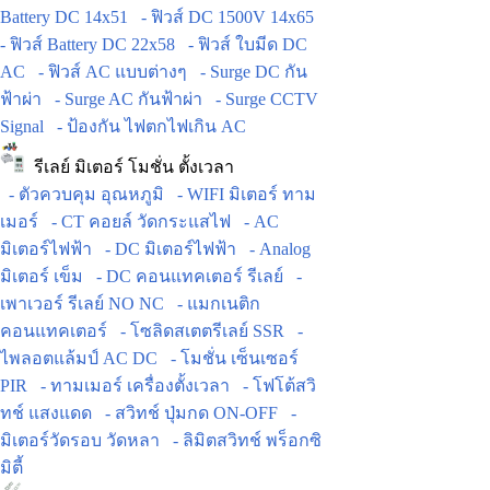
Battery DC 14x51
- ฟิวส์ DC 1500V 14x65
- ฟิวส์ Battery DC 22x58
- ฟิวส์ ใบมีด DC
AC
- ฟิวส์ AC แบบต่างๆ
- Surge DC กัน
ฟ้าผ่า
- Surge AC กันฟ้าผ่า
- Surge CCTV
Signal
- ป้องกัน ไฟตกไฟเกิน AC
รีเลย์ มิเตอร์ โมชั่น ตั้งเวลา
- ตัวควบคุม อุณหภูมิ
- WIFI มิเตอร์ ทาม
เมอร์
- CT คอยล์ วัดกระแสไฟ
- AC
มิเตอร์ไฟฟ้า
- DC มิเตอร์ไฟฟ้า
- Analog
มิเตอร์ เข็ม
- DC คอนแทคเตอร์ รีเลย์
-
เพาเวอร์ รีเลย์ NO NC
- แมกเนติก
คอนแทคเตอร์
- โซลิดสเตตรีเลย์ SSR
-
ไพลอตแล้มป์ AC DC
- โมชั่น เซ็นเซอร์
PIR
- ทามเมอร์ เครื่องตั้งเวลา
- โฟโต้สวิ
ทช์ แสงแดด
- สวิทช์ ปุ่มกด ON-OFF
-
มิเตอร์วัดรอบ วัดหลา
- ลิมิตสวิทช์ พร็อกซิ
มิตี้