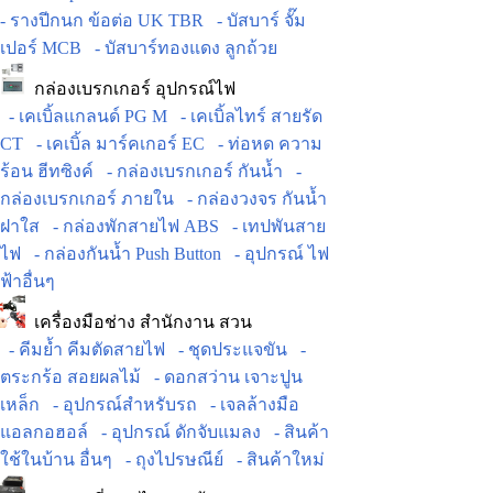
- รางปีกนก ข้อต่อ UK TBR
- บัสบาร์ จั๊ม
เปอร์ MCB
- บัสบาร์ทองแดง ลูกถ้วย
กล่องเบรกเกอร์ อุปกรณ์ไฟ
- เคเบิ้ลแกลนด์ PG M
- เคเบิ้ลไทร์ สายรัด
CT
- เคเบิ้ล มาร์คเกอร์ EC
- ท่อหด ความ
ร้อน ฮีทซิงค์
- กล่องเบรกเกอร์ กันน้ำ
-
กล่องเบรกเกอร์ ภายใน
- กล่องวงจร กันน้ำ
ฝาใส
- กล่องพักสายไฟ ABS
- เทปพันสาย
ไฟ
- กล่องกันน้ำ Push Button
- อุปกรณ์ ไฟ
ฟ้าอื่นๆ
เครื่องมือช่าง สำนักงาน สวน
- คีมย้ำ คีมตัดสายไฟ
- ชุดประแจขัน
-
ตระกร้อ สอยผลไม้
- ดอกสว่าน เจาะปูน
เหล็ก
- อุปกรณ์สำหรับรถ
- เจลล้างมือ
แอลกอฮอล์
- อุปกรณ์ ดักจับแมลง
- สินค้า
ใช้ในบ้าน อื่นๆ
- ถุงไปรษณีย์
- สินค้าใหม่