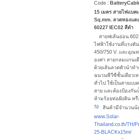
Code :
BatteryCab
15 เมตร สายไฟแบตเ
Sq.mm. ลวดทองแดงส
60227 IEC02 สีดำ
สายฟเส้นอ่อน 602
ไฟฟ้าใช้งานที่แรงดัน
450/750 V. และอุณหภ
องศา สายกลมแกนเด
ด้วยเส้นลวดตัวนำทำ
ฉนวนพีวีซีชั้นเดียว
ทั่วไป ใช้เป็นสายแบตเ
สาย และต้องป้องกันน
ห้ามร้อยท่อฝังดิน หร
สินค้ามีจำนวนน้
www.Solar-
Thailand.co.th/TH/P
25-BLACKx15m/