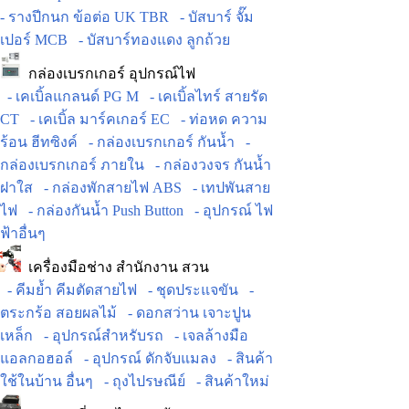
- รางปีกนก ข้อต่อ UK TBR
- บัสบาร์ จั๊ม
เปอร์ MCB
- บัสบาร์ทองแดง ลูกถ้วย
กล่องเบรกเกอร์ อุปกรณ์ไฟ
- เคเบิ้ลแกลนด์ PG M
- เคเบิ้ลไทร์ สายรัด
CT
- เคเบิ้ล มาร์คเกอร์ EC
- ท่อหด ความ
ร้อน ฮีทซิงค์
- กล่องเบรกเกอร์ กันน้ำ
-
กล่องเบรกเกอร์ ภายใน
- กล่องวงจร กันน้ำ
ฝาใส
- กล่องพักสายไฟ ABS
- เทปพันสาย
ไฟ
- กล่องกันน้ำ Push Button
- อุปกรณ์ ไฟ
ฟ้าอื่นๆ
เครื่องมือช่าง สำนักงาน สวน
- คีมย้ำ คีมตัดสายไฟ
- ชุดประแจขัน
-
ตระกร้อ สอยผลไม้
- ดอกสว่าน เจาะปูน
เหล็ก
- อุปกรณ์สำหรับรถ
- เจลล้างมือ
แอลกอฮอล์
- อุปกรณ์ ดักจับแมลง
- สินค้า
ใช้ในบ้าน อื่นๆ
- ถุงไปรษณีย์
- สินค้าใหม่