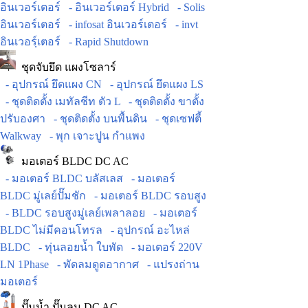
อินเวอร์เตอร์
- อินเวอร์เตอร์ Hybrid
- Solis
อินเวอร์เตอร์
- infosat อินเวอร์เตอร์
- invt
อินเวอร์ฺเตอร์
- Rapid Shutdown
ชุดจับยึด แผงโซลาร์
- อุปกรณ์ ยึดแผง CN
- อุปกรณ์ ยึดแผง LS
- ชุดติดตั้ง เมทัลชีท ตัว L
- ชุดติดตั้ง ขาตั้ง
ปรับองศา
- ชุดติดตั้ง บนพื้นดิน
- ชุดเซฟตี้
Walkway
- พุก เจาะปูน กำแพง
มอเตอร์ BLDC DC AC
- มอเตอร์ BLDC บลัสเลส
- มอเตอร์
BLDC มู่เลย์ปั๊มชัก
- มอเตอร์ BLDC รอบสูง
- BLDC รอบสูงมู่เลย์เพลาลอย
- มอเตอร์
BLDC ไม่มีคอนโทรล
- อุปกรณ์ อะไหล่
BLDC
- ทุ่นลอยน้ำ ใบพัด
- มอเตอร์ 220V
LN 1Phase
- พัดลมดูดอากาศ
- แปรงถ่าน
มอเตอร์
ปั๊มน้ำ ปั๊มลม DC AC