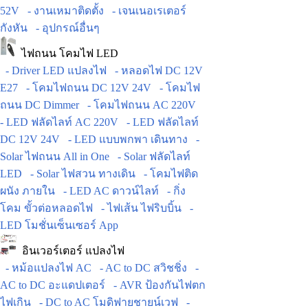
52V
- งานเหมาติดตั้ง
- เจนเนอเรเตอร์
กังหัน
- อุปกรณ์อื่นๆ
ไฟถนน โคมไฟ LED
- Driver LED แปลงไฟ
- หลอดไฟ DC 12V
E27
- โคมไฟถนน DC 12V 24V
- โคมไฟ
ถนน DC Dimmer
- โคมไฟถนน AC 220V
- LED ฟลัดไลท์ AC 220V
- LED ฟลัดไลท์
DC 12V 24V
- LED แบบพกพา เดินทาง
-
Solar ไฟถนน All in One
- Solar ฟลัดไลท์
LED
- Solar ไฟสวน ทางเดิน
- โคมไฟติด
ผนัง ภายใน
- LED AC ดาวน์ไลท์
- กิ่ง
โคม ขั้วต่อหลอดไฟ
- ไฟเส้น ไฟริบบิ้น
-
LED โมชั่นเซ็นเซอร์ App
อินเวอร์เตอร์ แปลงไฟ
- หม้อแปลงไฟ AC
- AC to DC สวิชชิ่ง
-
AC to DC อะแดปเตอร์
- AVR ป้องกันไฟตก
ไฟเกิน
- DC to AC โมดิฟายชายน์เวฟ
-