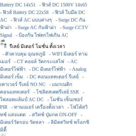
Battery DC 14x51
- ฟิวส์ DC 1500V 14x65
- ฟิวส์ Battery DC 22x58
- ฟิวส์ ใบมีด DC
AC
- ฟิวส์ AC แบบต่างๆ
- Surge DC กัน
ฟ้าผ่า
- Surge AC กันฟ้าผ่า
- Surge CCTV
Signal
- ป้องกัน ไฟตกไฟเกิน AC
รีเลย์ มิเตอร์ โมชั่น ตั้งเวลา
- ตัวควบคุม อุณหภูมิ
- WIFI มิเตอร์ ทาม
เมอร์
- CT คอยล์ วัดกระแสไฟ
- AC
มิเตอร์ไฟฟ้า
- DC มิเตอร์ไฟฟ้า
- Analog
มิเตอร์ เข็ม
- DC คอนแทคเตอร์ รีเลย์
-
เพาเวอร์ รีเลย์ NO NC
- แมกเนติก
คอนแทคเตอร์
- โซลิดสเตตรีเลย์ SSR
-
ไพลอตแล้มป์ AC DC
- โมชั่น เซ็นเซอร์
PIR
- ทามเมอร์ เครื่องตั้งเวลา
- โฟโต้สวิ
ทช์ แสงแดด
- สวิทช์ ปุ่มกด ON-OFF
-
มิเตอร์วัดรอบ วัดหลา
- ลิมิตสวิทช์ พร็อกซิ
มิตี้