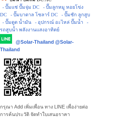
- ปั๊มแช่ ปั๊มจุ่ม DC
- ปั๊มลูกหมู หอยโข่ง
DC
- ปั๊มบาดาล โซลาร์ DC
- ปั๊มชัก ลูกสูบ
- ปั๊มดูด น้ำมัน
- อุปกรณ์ อะไหล่ ปั๊มน้ำ
-
รถสูบน้ำ พลังงานแสงอาทิตย์
@Solar-Thailand
@Solar-
Thailand
กรุณา Add เพิ่มเพื่อน ทาง LINE เพื่อง่ายต่อ
การค้นประวัติ จัดทำใบเสนอราคา