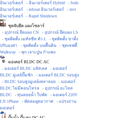
อินเวอร์เตอร์
- อินเวอร์เตอร์ Hybrid
- Solis
อินเวอร์เตอร์
- infosat อินเวอร์เตอร์
- invt
อินเวอร์ฺเตอร์
- Rapid Shutdown
ชุดจับยึด แผงโซลาร์
- อุปกรณ์ ยึดแผง CN
- อุปกรณ์ ยึดแผง LS
- ชุดติดตั้ง เมทัลชีท ตัว L
- ชุดติดตั้ง ขาตั้ง
ปรับองศา
- ชุดติดตั้ง บนพื้นดิน
- ชุดเซฟตี้
Walkway
- พุก เจาะปูน กำแพง
มอเตอร์ BLDC DC AC
- มอเตอร์ BLDC บลัสเลส
- มอเตอร์
BLDC มู่เลย์ปั๊มชัก
- มอเตอร์ BLDC รอบสูง
- BLDC รอบสูงมู่เลย์เพลาลอย
- มอเตอร์
BLDC ไม่มีคอนโทรล
- อุปกรณ์ อะไหล่
BLDC
- ทุ่นลอยน้ำ ใบพัด
- มอเตอร์ 220V
LN 1Phase
- พัดลมดูดอากาศ
- แปรงถ่าน
มอเตอร์
ปั๊มน้ำ ปั๊มลม DC AC