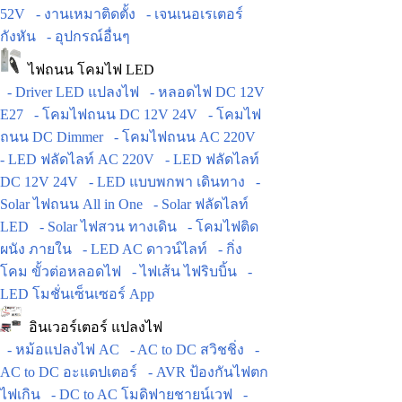
52V
- งานเหมาติดตั้ง
- เจนเนอเรเตอร์
กังหัน
- อุปกรณ์อื่นๆ
ไฟถนน โคมไฟ LED
- Driver LED แปลงไฟ
- หลอดไฟ DC 12V
E27
- โคมไฟถนน DC 12V 24V
- โคมไฟ
ถนน DC Dimmer
- โคมไฟถนน AC 220V
- LED ฟลัดไลท์ AC 220V
- LED ฟลัดไลท์
DC 12V 24V
- LED แบบพกพา เดินทาง
-
Solar ไฟถนน All in One
- Solar ฟลัดไลท์
LED
- Solar ไฟสวน ทางเดิน
- โคมไฟติด
ผนัง ภายใน
- LED AC ดาวน์ไลท์
- กิ่ง
โคม ขั้วต่อหลอดไฟ
- ไฟเส้น ไฟริบบิ้น
-
LED โมชั่นเซ็นเซอร์ App
อินเวอร์เตอร์ แปลงไฟ
- หม้อแปลงไฟ AC
- AC to DC สวิชชิ่ง
-
AC to DC อะแดปเตอร์
- AVR ป้องกันไฟตก
ไฟเกิน
- DC to AC โมดิฟายชายน์เวฟ
-