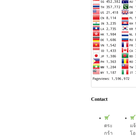
Contact
ตระ
แจ
กร้า
โอ