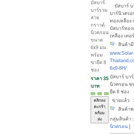
บัสบาร์
บัสบาร์ บา
บาร์รวม
บาร์นิวตรอ
สาย
ทองเหลือง 
กราวด์
บัสบาร์ทอง
นิวตรอน
เหลือง เทอร
ขนาด
สินค้ามี
6x9 มม.
www.Solar
พร้อม
Thailand.c
ขายึด 8
6x9-8H/
ช่อง
บัสบาร์ บา
ราคา 35
นิวตรอน ข
บาท
ยึด 8 ช่อง
ขายแล้ว
คลิกลง
ตะกร้า
สินค้าพร
พร้อม
กลุ่มสินค้า 
ส่ง
นิวตรอน
]