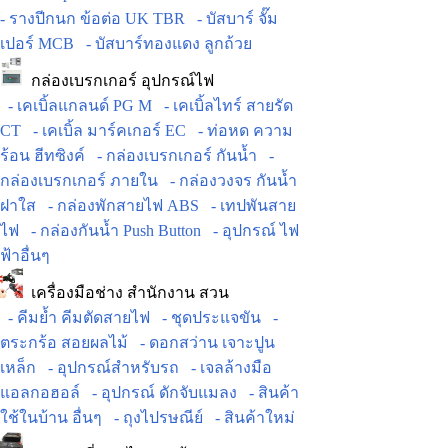
- รางปีกนก ข้อต่อ UK TBR
- บัสบาร์ จั๊ม
เปอร์ MCB
- บัสบาร์ทองแดง ลูกถ้วย
กล่องเบรกเกอร์ อุปกรณ์ไฟ
- เคเบิ้ลแกลนด์ PG M
- เคเบิ้ลไทร์ สายรัด
CT
- เคเบิ้ล มาร์คเกอร์ EC
- ท่อหด ความ
ร้อน ฮีทซิงค์
- กล่องเบรกเกอร์ กันน้ำ
-
กล่องเบรกเกอร์ ภายใน
- กล่องวงจร กันน้ำ
ฝาใส
- กล่องพักสายไฟ ABS
- เทปพันสาย
ไฟ
- กล่องกันน้ำ Push Button
- อุปกรณ์ ไฟ
ฟ้าอื่นๆ
เครื่องมือช่าง สำนักงาน สวน
- คีมย้ำ คีมตัดสายไฟ
- ชุดประแจขัน
-
ตระกร้อ สอยผลไม้
- ดอกสว่าน เจาะปูน
เหล็ก
- อุปกรณ์สำหรับรถ
- เจลล้างมือ
แอลกอฮอล์
- อุปกรณ์ ดักจับแมลง
- สินค้า
ใช้ในบ้าน อื่นๆ
- ถุงไปรษณีย์
- สินค้าใหม่