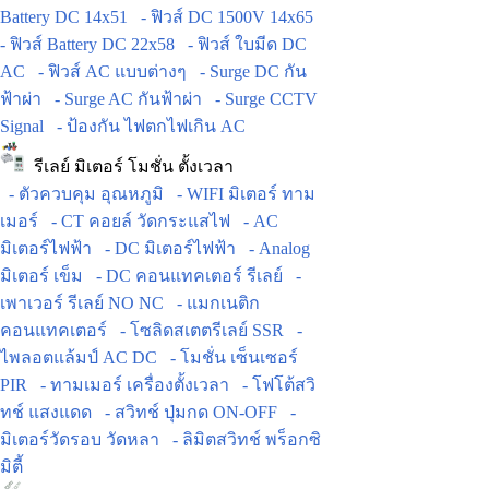
Battery DC 14x51
- ฟิวส์ DC 1500V 14x65
- ฟิวส์ Battery DC 22x58
- ฟิวส์ ใบมีด DC
AC
- ฟิวส์ AC แบบต่างๆ
- Surge DC กัน
ฟ้าผ่า
- Surge AC กันฟ้าผ่า
- Surge CCTV
Signal
- ป้องกัน ไฟตกไฟเกิน AC
รีเลย์ มิเตอร์ โมชั่น ตั้งเวลา
- ตัวควบคุม อุณหภูมิ
- WIFI มิเตอร์ ทาม
เมอร์
- CT คอยล์ วัดกระแสไฟ
- AC
มิเตอร์ไฟฟ้า
- DC มิเตอร์ไฟฟ้า
- Analog
มิเตอร์ เข็ม
- DC คอนแทคเตอร์ รีเลย์
-
เพาเวอร์ รีเลย์ NO NC
- แมกเนติก
คอนแทคเตอร์
- โซลิดสเตตรีเลย์ SSR
-
ไพลอตแล้มป์ AC DC
- โมชั่น เซ็นเซอร์
PIR
- ทามเมอร์ เครื่องตั้งเวลา
- โฟโต้สวิ
ทช์ แสงแดด
- สวิทช์ ปุ่มกด ON-OFF
-
มิเตอร์วัดรอบ วัดหลา
- ลิมิตสวิทช์ พร็อกซิ
มิตี้