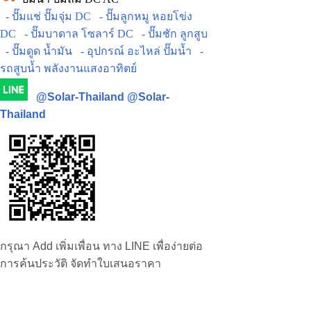
- ปั๊มแช่ ปั๊มจุ่ม DC
- ปั๊มลูกหมู หอยโข่ง
DC
- ปั๊มบาดาล โซลาร์ DC
- ปั๊มชัก ลูกสูบ
- ปั๊มดูด น้ำมัน
- อุปกรณ์ อะไหล่ ปั๊มน้ำ
-
รถสูบน้ำ พลังงานแสงอาทิตย์
@Solar-Thailand
@Solar-
Thailand
กรุณา Add เพิ่มเพื่อน ทาง LINE เพื่อง่ายต่อ
การค้นประวัติ จัดทำใบเสนอราคา