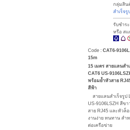
กลุ่มสินค
สำเร็จรู
รับชำระ
หรือ ส
Code :
CAT6-9106L
15m
15 เมตร สายแลนสำเร
CAT6 US-9106LSZH
พร้อมย้ำหัวสาย RJ4
สีฟ้า
สายแลนสำเร็จรูป 
US-9106LSZH สีขาว
สาย RJ45 และหัวล็อก
งานง่าย ทนทาน สำหร
ต่อเครือข่าย