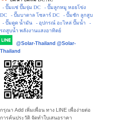
- ปั๊มแช่ ปั๊มจุ่ม DC
- ปั๊มลูกหมู หอยโข่ง
DC
- ปั๊มบาดาล โซลาร์ DC
- ปั๊มชัก ลูกสูบ
- ปั๊มดูด น้ำมัน
- อุปกรณ์ อะไหล่ ปั๊มน้ำ
-
รถสูบน้ำ พลังงานแสงอาทิตย์
@Solar-Thailand
@Solar-
Thailand
กรุณา Add เพิ่มเพื่อน ทาง LINE เพื่อง่ายต่อ
การค้นประวัติ จัดทำใบเสนอราคา