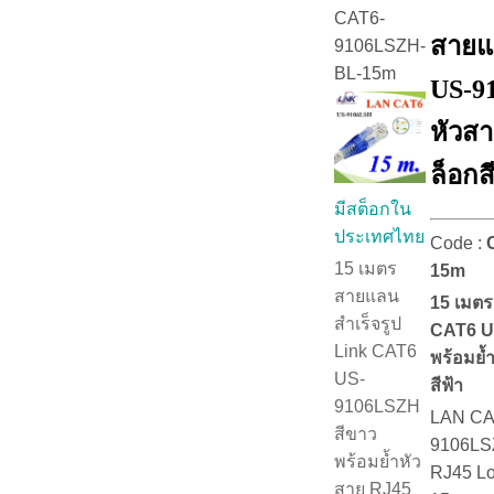
CAT6-
สายแ
9106LSZH-
BL-15m
US-9
หัวสา
ล็อกส
มีสต็อกใน
ประเทศไทย
Code :
15 เมตร
15m
สายแลน
15 เมตร
สำเร็จรูป
CAT6 U
Link CAT6
พร้อมย้
US-
สีฟ้า
9106LSZH
LAN CA
สีขาว
9106LSZ
พร้อมย้ำหัว
RJ45 Lo
สาย RJ45