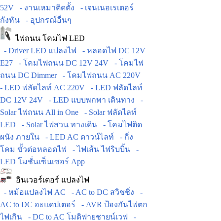
52V
- งานเหมาติดตั้ง
- เจนเนอเรเตอร์
กังหัน
- อุปกรณ์อื่นๆ
ไฟถนน โคมไฟ LED
- Driver LED แปลงไฟ
- หลอดไฟ DC 12V
E27
- โคมไฟถนน DC 12V 24V
- โคมไฟ
ถนน DC Dimmer
- โคมไฟถนน AC 220V
- LED ฟลัดไลท์ AC 220V
- LED ฟลัดไลท์
DC 12V 24V
- LED แบบพกพา เดินทาง
-
Solar ไฟถนน All in One
- Solar ฟลัดไลท์
LED
- Solar ไฟสวน ทางเดิน
- โคมไฟติด
ผนัง ภายใน
- LED AC ดาวน์ไลท์
- กิ่ง
โคม ขั้วต่อหลอดไฟ
- ไฟเส้น ไฟริบบิ้น
-
LED โมชั่นเซ็นเซอร์ App
อินเวอร์เตอร์ แปลงไฟ
- หม้อแปลงไฟ AC
- AC to DC สวิชชิ่ง
-
AC to DC อะแดปเตอร์
- AVR ป้องกันไฟตก
ไฟเกิน
- DC to AC โมดิฟายชายน์เวฟ
-