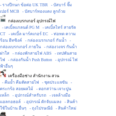
- รางปีกนก ข้อต่อ UK TBR
- บัสบาร์ จั๊ม
เปอร์ MCB
- บัสบาร์ทองแดง ลูกถ้วย
กล่องเบรกเกอร์ อุปกรณ์ไฟ
- เคเบิ้ลแกลนด์ PG M
- เคเบิ้ลไทร์ สายรัด
CT
- เคเบิ้ล มาร์คเกอร์ EC
- ท่อหด ความ
ร้อน ฮีทซิงค์
- กล่องเบรกเกอร์ กันน้ำ
-
กล่องเบรกเกอร์ ภายใน
- กล่องวงจร กันน้ำ
ฝาใส
- กล่องพักสายไฟ ABS
- เทปพันสาย
ไฟ
- กล่องกันน้ำ Push Button
- อุปกรณ์ ไฟ
ฟ้าอื่นๆ
เครื่องมือช่าง สำนักงาน สวน
- คีมย้ำ คีมตัดสายไฟ
- ชุดประแจขัน
-
ตระกร้อ สอยผลไม้
- ดอกสว่าน เจาะปูน
เหล็ก
- อุปกรณ์สำหรับรถ
- เจลล้างมือ
แอลกอฮอล์
- อุปกรณ์ ดักจับแมลง
- สินค้า
ใช้ในบ้าน อื่นๆ
- ถุงไปรษณีย์
- สินค้าใหม่