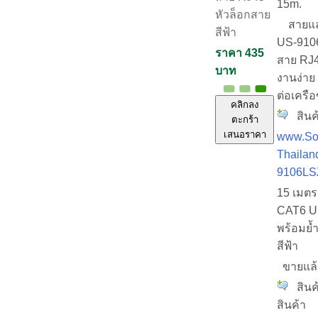
15m.
หัวล็อกสาย
สายแลน
สีฟ้า
US-910
ราคา 435
สาย RJ4
บาท
งานง่าย
ต่อเครือ
คลิกลง
สินค
ตะกร้า
เสนอราคา
www.Sol
Thailan
9106LS
15 เมตร
CAT6 U
พร้อมย้
สีฟ้า
ขายแล
สินค้
สินค้า