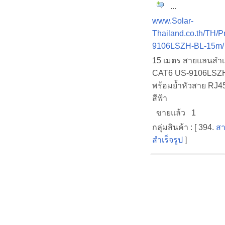
...
www.Solar-
Thailand.co.th/TH/P
9106LSZH-BL-15m/
15 เมตร สายแลนสำเร
CAT6 US-9106LSZH
พร้อมย้ำหัวสาย RJ4
สีฟ้า
ขายแล้ว 1
กลุ่มสินค้า : [ 394.
สา
สำเร็จรูป
]