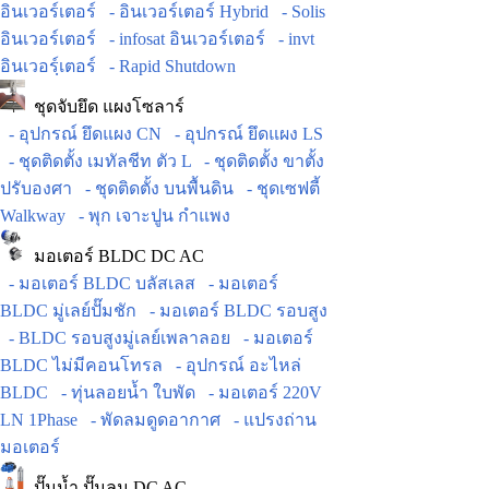
อินเวอร์เตอร์
- อินเวอร์เตอร์ Hybrid
- Solis
อินเวอร์เตอร์
- infosat อินเวอร์เตอร์
- invt
อินเวอร์ฺเตอร์
- Rapid Shutdown
ชุดจับยึด แผงโซลาร์
- อุปกรณ์ ยึดแผง CN
- อุปกรณ์ ยึดแผง LS
- ชุดติดตั้ง เมทัลชีท ตัว L
- ชุดติดตั้ง ขาตั้ง
ปรับองศา
- ชุดติดตั้ง บนพื้นดิน
- ชุดเซฟตี้
Walkway
- พุก เจาะปูน กำแพง
มอเตอร์ BLDC DC AC
- มอเตอร์ BLDC บลัสเลส
- มอเตอร์
BLDC มู่เลย์ปั๊มชัก
- มอเตอร์ BLDC รอบสูง
- BLDC รอบสูงมู่เลย์เพลาลอย
- มอเตอร์
BLDC ไม่มีคอนโทรล
- อุปกรณ์ อะไหล่
BLDC
- ทุ่นลอยน้ำ ใบพัด
- มอเตอร์ 220V
LN 1Phase
- พัดลมดูดอากาศ
- แปรงถ่าน
มอเตอร์
ปั๊มน้ำ ปั๊มลม DC AC