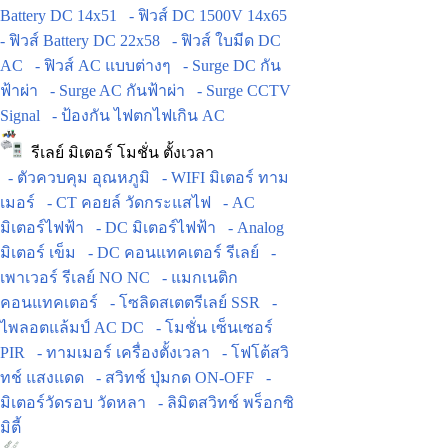
Battery DC 14x51
- ฟิวส์ DC 1500V 14x65
- ฟิวส์ Battery DC 22x58
- ฟิวส์ ใบมีด DC
AC
- ฟิวส์ AC แบบต่างๆ
- Surge DC กัน
ฟ้าผ่า
- Surge AC กันฟ้าผ่า
- Surge CCTV
Signal
- ป้องกัน ไฟตกไฟเกิน AC
รีเลย์ มิเตอร์ โมชั่น ตั้งเวลา
- ตัวควบคุม อุณหภูมิ
- WIFI มิเตอร์ ทาม
เมอร์
- CT คอยล์ วัดกระแสไฟ
- AC
มิเตอร์ไฟฟ้า
- DC มิเตอร์ไฟฟ้า
- Analog
มิเตอร์ เข็ม
- DC คอนแทคเตอร์ รีเลย์
-
เพาเวอร์ รีเลย์ NO NC
- แมกเนติก
คอนแทคเตอร์
- โซลิดสเตตรีเลย์ SSR
-
ไพลอตแล้มป์ AC DC
- โมชั่น เซ็นเซอร์
PIR
- ทามเมอร์ เครื่องตั้งเวลา
- โฟโต้สวิ
ทช์ แสงแดด
- สวิทช์ ปุ่มกด ON-OFF
-
มิเตอร์วัดรอบ วัดหลา
- ลิมิตสวิทช์ พร็อกซิ
มิตี้