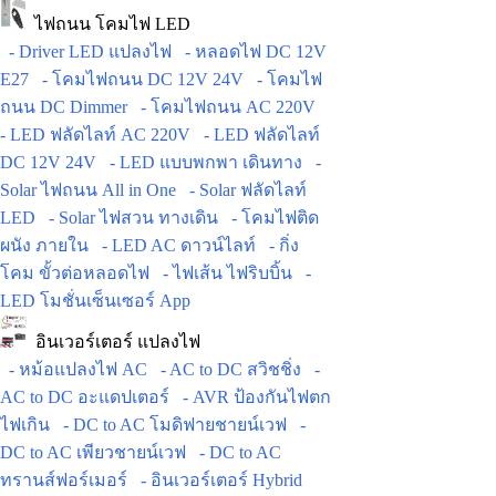
ไฟถนน โคมไฟ LED
- Driver LED แปลงไฟ
- หลอดไฟ DC 12V
E27
- โคมไฟถนน DC 12V 24V
- โคมไฟ
ถนน DC Dimmer
- โคมไฟถนน AC 220V
- LED ฟลัดไลท์ AC 220V
- LED ฟลัดไลท์
DC 12V 24V
- LED แบบพกพา เดินทาง
-
Solar ไฟถนน All in One
- Solar ฟลัดไลท์
LED
- Solar ไฟสวน ทางเดิน
- โคมไฟติด
ผนัง ภายใน
- LED AC ดาวน์ไลท์
- กิ่ง
โคม ขั้วต่อหลอดไฟ
- ไฟเส้น ไฟริบบิ้น
-
LED โมชั่นเซ็นเซอร์ App
อินเวอร์เตอร์ แปลงไฟ
- หม้อแปลงไฟ AC
- AC to DC สวิชชิ่ง
-
AC to DC อะแดปเตอร์
- AVR ป้องกันไฟตก
ไฟเกิน
- DC to AC โมดิฟายชายน์เวฟ
-
DC to AC เพียวชายน์เวฟ
- DC to AC
ทรานส์ฟอร์เมอร์
- อินเวอร์เตอร์ Hybrid