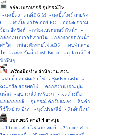
กล่องเบรกเกอร์ อุปกรณ์ไฟ
- เคเบิ้ลแกลนด์ PG M
- เคเบิ้ลไทร์ สายรัด
CT
- เคเบิ้ล มาร์คเกอร์ EC
- ท่อหด ความ
ร้อน ฮีทซิงค์
- กล่องเบรกเกอร์ กันน้ำ
-
กล่องเบรกเกอร์ ภายใน
- กล่องวงจร กันน้ำ
ฝาใส
- กล่องพักสายไฟ ABS
- เทปพันสาย
ไฟ
- กล่องกันน้ำ Push Button
- อุปกรณ์ ไฟ
ฟ้าอื่นๆ
เครื่องมือช่าง สำนักงาน สวน
- คีมย้ำ คีมตัดสายไฟ
- ชุดประแจขัน
-
ตระกร้อ สอยผลไม้
- ดอกสว่าน เจาะปูน
เหล็ก
- อุปกรณ์สำหรับรถ
- เจลล้างมือ
แอลกอฮอล์
- อุปกรณ์ ดักจับแมลง
- สินค้า
ใช้ในบ้าน อื่นๆ
- ถุงไปรษณีย์
- สินค้าใหม่
แบตเตอรี่ สายไฟ ยางหุ้ม
- 16 mm2 สายไฟ แบตเตอรี่
- 25 mm2 สาย