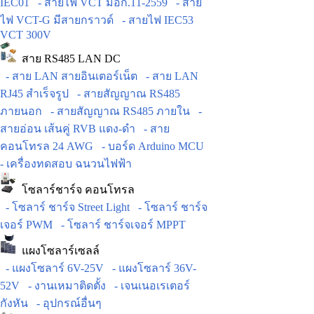
IEC01
- สายไฟ VCT มอก.11-2559
- สาย
ไฟ VCT-G มีสายกราวด์
- สายไฟ IEC53
VCT 300V
สาย RS485 LAN DC
- สาย LAN สายอินเตอร์เน็ต
- สาย LAN
RJ45 สำเร็จรูป
- สายสัญญาณ RS485
ภายนอก
- สายสัญญาณ RS485 ภายใน
-
สายอ่อน เส้นคู่ RVB แดง-ดำ
- สาย
คอนโทรล 24 AWG
- บอร์ด Arduino MCU
- เครื่องทดสอบ ฉนวนไฟฟ้า
โซลาร์ชาร์จ คอนโทรล
- โซลาร์ ชาร์จ Street Light
- โซลาร์ ชาร์จ
เจอร์ PWM
- โซลาร์ ชาร์จเจอร์ MPPT
แผงโซลาร์เซลล์
- แผงโซลาร์ 6V-25V
- แผงโซลาร์ 36V-
52V
- งานเหมาติดตั้ง
- เจนเนอเรเตอร์
กังหัน
- อุปกรณ์อื่นๆ