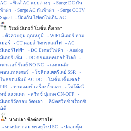
AC
- ฟิวส์ AC แบบต่างๆ
- Surge DC กัน
ฟ้าผ่า
- Surge AC กันฟ้าผ่า
- Surge CCTV
Signal
- ป้องกัน ไฟตกไฟเกิน AC
รีเลย์ มิเตอร์ โมชั่น ตั้งเวลา
- ตัวควบคุม อุณหภูมิ
- WIFI มิเตอร์ ทาม
เมอร์
- CT คอยล์ วัดกระแสไฟ
- AC
มิเตอร์ไฟฟ้า
- DC มิเตอร์ไฟฟ้า
- Analog
มิเตอร์ เข็ม
- DC คอนแทคเตอร์ รีเลย์
-
เพาเวอร์ รีเลย์ NO NC
- แมกเนติก
คอนแทคเตอร์
- โซลิดสเตตรีเลย์ SSR
-
ไพลอตแล้มป์ AC DC
- โมชั่น เซ็นเซอร์
PIR
- ทามเมอร์ เครื่องตั้งเวลา
- โฟโต้สวิ
ทช์ แสงแดด
- สวิทช์ ปุ่มกด ON-OFF
-
มิเตอร์วัดรอบ วัดหลา
- ลิมิตสวิทช์ พร็อกซิ
มิตี้
หางปลา ข้อต่อสายไฟ
- หางปลากลม ทรงยุโรป SC
- ปลอกหุ้ม