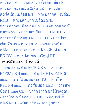
หางปลา V
- หางปลาคอร์ดเอ็น เดี่ยว E
-
หางปลาคอร์ดเอ็น 2เส้น TE
- หางปลา
คอร์ดเอ็น เปลือย EN
- หางปลากลม เปลือย
RNB
- หางปลาแฉก เปลือย SNB
-
หางปลากลม มีฉนวน RV
- หางปลาแฉก มี
ฉนวน SV
- หางปลาเสียบ FDD MDD
-
หางหลาหัวกระสุน MPD FRD
- หางปลา
เข็ม มีฉนวน PTV DBV
- หางปลาเข็ม
เปลือย PTN DBN
- หางปลาสลิป ต่อสาย
BN BV
- หางปลา ขนาดใหญ่ DT
เทอร์มินอล บาร์กราวด์
- ข้อต่อรวมสาย MCB UKK
- สายไฟ
H1Z2Z2-K 4 mm2
- สายไฟ H1Z2Z2-K 6
mm2
- เทอร์มินอลบล็อก TB
- สายไฟ
PV1-F 4 mm2
- เทอร์มินอล LED
- วายนัท
ข้อต่อ Caps CE
- บาร์กราวด์ บาร์นิวตรอน
- รางปีกนก ข้อต่อ UK TBR
- บัสบาร์ จั๊ม
เปอร์ MCB
- บัสบาร์ทองแดง ลูกถ้วย