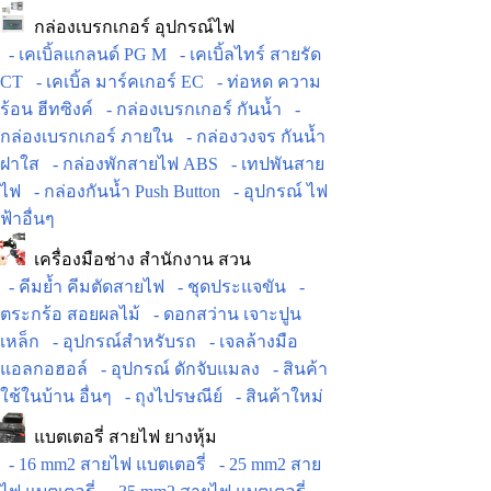
กล่องเบรกเกอร์ อุปกรณ์ไฟ
- เคเบิ้ลแกลนด์ PG M
- เคเบิ้ลไทร์ สายรัด
CT
- เคเบิ้ล มาร์คเกอร์ EC
- ท่อหด ความ
ร้อน ฮีทซิงค์
- กล่องเบรกเกอร์ กันน้ำ
-
กล่องเบรกเกอร์ ภายใน
- กล่องวงจร กันน้ำ
ฝาใส
- กล่องพักสายไฟ ABS
- เทปพันสาย
ไฟ
- กล่องกันน้ำ Push Button
- อุปกรณ์ ไฟ
ฟ้าอื่นๆ
เครื่องมือช่าง สำนักงาน สวน
- คีมย้ำ คีมตัดสายไฟ
- ชุดประแจขัน
-
ตระกร้อ สอยผลไม้
- ดอกสว่าน เจาะปูน
เหล็ก
- อุปกรณ์สำหรับรถ
- เจลล้างมือ
แอลกอฮอล์
- อุปกรณ์ ดักจับแมลง
- สินค้า
ใช้ในบ้าน อื่นๆ
- ถุงไปรษณีย์
- สินค้าใหม่
แบตเตอรี่ สายไฟ ยางหุ้ม
- 16 mm2 สายไฟ แบตเตอรี่
- 25 mm2 สาย