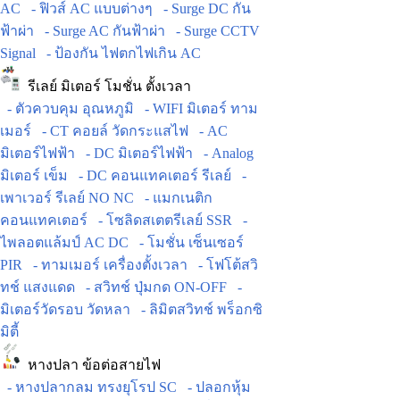
AC
- ฟิวส์ AC แบบต่างๆ
- Surge DC กัน
ฟ้าผ่า
- Surge AC กันฟ้าผ่า
- Surge CCTV
Signal
- ป้องกัน ไฟตกไฟเกิน AC
รีเลย์ มิเตอร์ โมชั่น ตั้งเวลา
- ตัวควบคุม อุณหภูมิ
- WIFI มิเตอร์ ทาม
เมอร์
- CT คอยล์ วัดกระแสไฟ
- AC
มิเตอร์ไฟฟ้า
- DC มิเตอร์ไฟฟ้า
- Analog
มิเตอร์ เข็ม
- DC คอนแทคเตอร์ รีเลย์
-
เพาเวอร์ รีเลย์ NO NC
- แมกเนติก
คอนแทคเตอร์
- โซลิดสเตตรีเลย์ SSR
-
ไพลอตแล้มป์ AC DC
- โมชั่น เซ็นเซอร์
PIR
- ทามเมอร์ เครื่องตั้งเวลา
- โฟโต้สวิ
ทช์ แสงแดด
- สวิทช์ ปุ่มกด ON-OFF
-
มิเตอร์วัดรอบ วัดหลา
- ลิมิตสวิทช์ พร็อกซิ
มิตี้
หางปลา ข้อต่อสายไฟ
- หางปลากลม ทรงยุโรป SC
- ปลอกหุ้ม