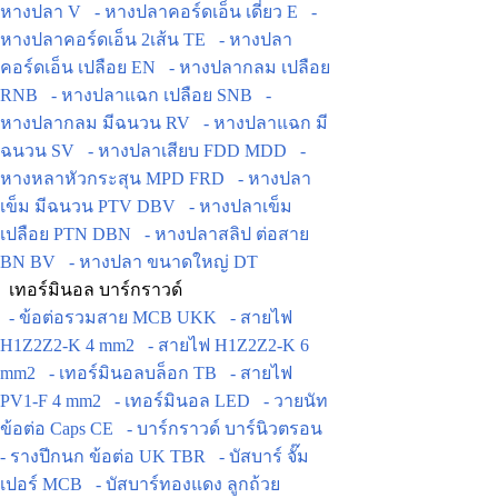
หางปลา V
- หางปลาคอร์ดเอ็น เดี่ยว E
-
หางปลาคอร์ดเอ็น 2เส้น TE
- หางปลา
คอร์ดเอ็น เปลือย EN
- หางปลากลม เปลือย
RNB
- หางปลาแฉก เปลือย SNB
-
หางปลากลม มีฉนวน RV
- หางปลาแฉก มี
ฉนวน SV
- หางปลาเสียบ FDD MDD
-
หางหลาหัวกระสุน MPD FRD
- หางปลา
เข็ม มีฉนวน PTV DBV
- หางปลาเข็ม
เปลือย PTN DBN
- หางปลาสลิป ต่อสาย
BN BV
- หางปลา ขนาดใหญ่ DT
เทอร์มินอล บาร์กราวด์
- ข้อต่อรวมสาย MCB UKK
- สายไฟ
H1Z2Z2-K 4 mm2
- สายไฟ H1Z2Z2-K 6
mm2
- เทอร์มินอลบล็อก TB
- สายไฟ
PV1-F 4 mm2
- เทอร์มินอล LED
- วายนัท
ข้อต่อ Caps CE
- บาร์กราวด์ บาร์นิวตรอน
- รางปีกนก ข้อต่อ UK TBR
- บัสบาร์ จั๊ม
เปอร์ MCB
- บัสบาร์ทองแดง ลูกถ้วย