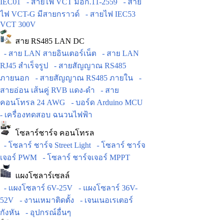
IEC01
- สายไฟ VCT มอก.11-2559
- สาย
ไฟ VCT-G มีสายกราวด์
- สายไฟ IEC53
VCT 300V
สาย RS485 LAN DC
- สาย LAN สายอินเตอร์เน็ต
- สาย LAN
RJ45 สำเร็จรูป
- สายสัญญาณ RS485
ภายนอก
- สายสัญญาณ RS485 ภายใน
-
สายอ่อน เส้นคู่ RVB แดง-ดำ
- สาย
คอนโทรล 24 AWG
- บอร์ด Arduino MCU
- เครื่องทดสอบ ฉนวนไฟฟ้า
โซลาร์ชาร์จ คอนโทรล
- โซลาร์ ชาร์จ Street Light
- โซลาร์ ชาร์จ
เจอร์ PWM
- โซลาร์ ชาร์จเจอร์ MPPT
แผงโซลาร์เซลล์
- แผงโซลาร์ 6V-25V
- แผงโซลาร์ 36V-
52V
- งานเหมาติดตั้ง
- เจนเนอเรเตอร์
กังหัน
- อุปกรณ์อื่นๆ