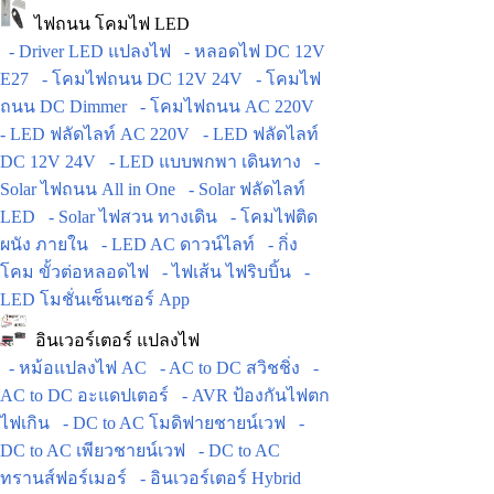
ไฟถนน โคมไฟ LED
- Driver LED แปลงไฟ
- หลอดไฟ DC 12V
E27
- โคมไฟถนน DC 12V 24V
- โคมไฟ
ถนน DC Dimmer
- โคมไฟถนน AC 220V
- LED ฟลัดไลท์ AC 220V
- LED ฟลัดไลท์
DC 12V 24V
- LED แบบพกพา เดินทาง
-
Solar ไฟถนน All in One
- Solar ฟลัดไลท์
LED
- Solar ไฟสวน ทางเดิน
- โคมไฟติด
ผนัง ภายใน
- LED AC ดาวน์ไลท์
- กิ่ง
โคม ขั้วต่อหลอดไฟ
- ไฟเส้น ไฟริบบิ้น
-
LED โมชั่นเซ็นเซอร์ App
อินเวอร์เตอร์ แปลงไฟ
- หม้อแปลงไฟ AC
- AC to DC สวิชชิ่ง
-
AC to DC อะแดปเตอร์
- AVR ป้องกันไฟตก
ไฟเกิน
- DC to AC โมดิฟายชายน์เวฟ
-
DC to AC เพียวชายน์เวฟ
- DC to AC
ทรานส์ฟอร์เมอร์
- อินเวอร์เตอร์ Hybrid