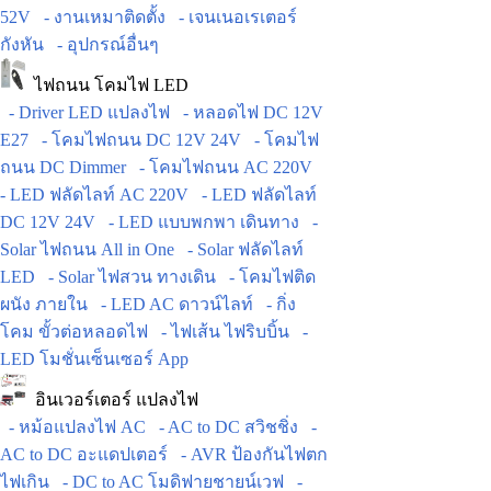
52V
- งานเหมาติดตั้ง
- เจนเนอเรเตอร์
กังหัน
- อุปกรณ์อื่นๆ
ไฟถนน โคมไฟ LED
- Driver LED แปลงไฟ
- หลอดไฟ DC 12V
E27
- โคมไฟถนน DC 12V 24V
- โคมไฟ
ถนน DC Dimmer
- โคมไฟถนน AC 220V
- LED ฟลัดไลท์ AC 220V
- LED ฟลัดไลท์
DC 12V 24V
- LED แบบพกพา เดินทาง
-
Solar ไฟถนน All in One
- Solar ฟลัดไลท์
LED
- Solar ไฟสวน ทางเดิน
- โคมไฟติด
ผนัง ภายใน
- LED AC ดาวน์ไลท์
- กิ่ง
โคม ขั้วต่อหลอดไฟ
- ไฟเส้น ไฟริบบิ้น
-
LED โมชั่นเซ็นเซอร์ App
อินเวอร์เตอร์ แปลงไฟ
- หม้อแปลงไฟ AC
- AC to DC สวิชชิ่ง
-
AC to DC อะแดปเตอร์
- AVR ป้องกันไฟตก
ไฟเกิน
- DC to AC โมดิฟายชายน์เวฟ
-