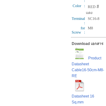
:
Color :
RED สี
แดง
Terminal
SC16-8
:
for
M8
Screw :
Download เอกสาร
Product
Datasheet
Cable16-50cm-M8-
RE
Datasheet 16
Sq.mm