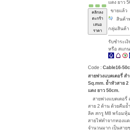
แดง ยาว 5
ขายแล้ว
คลิกลง
ตะกร้า
สินค้าพ
เสนอ
กลุ่มสินค้า
ราคา
รับชำระเง
หรือ สแก
Code :
Cable16-50
สายพ่วงแบตเตอรี่ สำ
Sq.mm. ย้ำหัวสาย 2 ด
แดง ยาว 50cm.
สายพ่วงแบตเตอรี่ สำ
สาย 2 ด้าน ด้วยคีมย
ลิค สกรู M8 พร้อมหุ
สายไฟทำจากทองแดงเ
จำนวนมาก เป็นสายชน