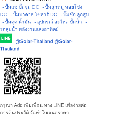
- ปั๊มแช่ ปั๊มจุ่ม DC
- ปั๊มลูกหมู หอยโข่ง
DC
- ปั๊มบาดาล โซลาร์ DC
- ปั๊มชัก ลูกสูบ
- ปั๊มดูด น้ำมัน
- อุปกรณ์ อะไหล่ ปั๊มน้ำ
-
รถสูบน้ำ พลังงานแสงอาทิตย์
@Solar-Thailand
@Solar-
Thailand
กรุณา Add เพิ่มเพื่อน ทาง LINE เพื่อง่ายต่อ
การค้นประวัติ จัดทำใบเสนอราคา