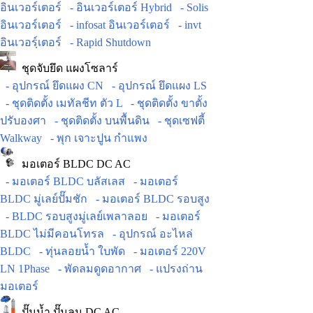
อินเวอร์เตอร์
- อินเวอร์เตอร์ Hybrid
- Solis
อินเวอร์เตอร์
- infosat อินเวอร์เตอร์
- invt
อินเวอร์ฺเตอร์
- Rapid Shutdown
ชุดจับยึด แผงโซลาร์
- อุปกรณ์ ยึดแผง CN
- อุปกรณ์ ยึดแผง LS
- ชุดติดตั้ง เมทัลชีท ตัว L
- ชุดติดตั้ง ขาตั้ง
ปรับองศา
- ชุดติดตั้ง บนพื้นดิน
- ชุดเซฟตี้
Walkway
- พุก เจาะปูน กำแพง
มอเตอร์ BLDC DC AC
- มอเตอร์ BLDC บลัสเลส
- มอเตอร์
BLDC มู่เลย์ปั๊มชัก
- มอเตอร์ BLDC รอบสูง
- BLDC รอบสูงมู่เลย์เพลาลอย
- มอเตอร์
BLDC ไม่มีคอนโทรล
- อุปกรณ์ อะไหล่
BLDC
- ทุ่นลอยน้ำ ใบพัด
- มอเตอร์ 220V
LN 1Phase
- พัดลมดูดอากาศ
- แปรงถ่าน
มอเตอร์
ปั๊มน้ำ ปั๊มลม DC AC