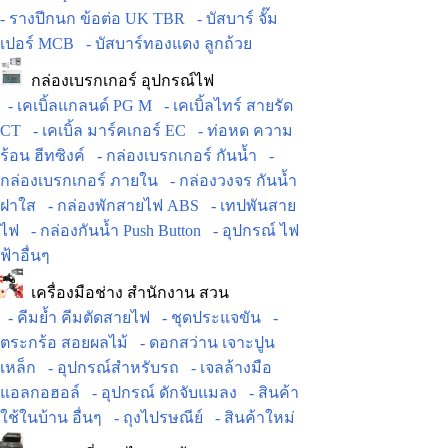
- รางปีกนก ข้อต่อ UK TBR
- บัสบาร์ จั๊ม
เปอร์ MCB
- บัสบาร์ทองแดง ลูกถ้วย
กล่องเบรกเกอร์ อุปกรณ์ไฟ
- เคเบิ้ลแกลนด์ PG M
- เคเบิ้ลไทร์ สายรัด
CT
- เคเบิ้ล มาร์คเกอร์ EC
- ท่อหด ความ
ร้อน ฮีทซิงค์
- กล่องเบรกเกอร์ กันน้ำ
-
กล่องเบรกเกอร์ ภายใน
- กล่องวงจร กันน้ำ
ฝาใส
- กล่องพักสายไฟ ABS
- เทปพันสาย
ไฟ
- กล่องกันน้ำ Push Button
- อุปกรณ์ ไฟ
ฟ้าอื่นๆ
เครื่องมือช่าง สำนักงาน สวน
- คีมย้ำ คีมตัดสายไฟ
- ชุดประแจขัน
-
ตระกร้อ สอยผลไม้
- ดอกสว่าน เจาะปูน
เหล็ก
- อุปกรณ์สำหรับรถ
- เจลล้างมือ
แอลกอฮอล์
- อุปกรณ์ ดักจับแมลง
- สินค้า
ใช้ในบ้าน อื่นๆ
- ถุงไปรษณีย์
- สินค้าใหม่