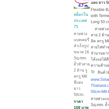
แดง ยาว 5
Flexible 
สต็อกใน
with Term
ประเทศ
Long 50 c
75
สายพ่วงแบต
สายพ่วง
สาย 2 ด้า
แบตเตอรี่
ลิค สกรู M
สำเร็จรูป
สายไฟทำจ
ขนาด 16
จำนวนมาก 
Sq.mm.
โค้งงอได้ด
ย้ำหัวสาย
ความต้าน
2 ด้าน รู
สินค้าม
สกรู M8
www.Solar
สีแดง
Thailand.
ยาว
50cm-M8-
50cm.
สายพ่วงแบต
ราคา
Sq.mm. ย้ำ
109 บาท