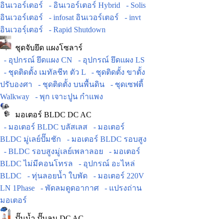
อินเวอร์เตอร์
- อินเวอร์เตอร์ Hybrid
- Solis
อินเวอร์เตอร์
- infosat อินเวอร์เตอร์
- invt
อินเวอร์ฺเตอร์
- Rapid Shutdown
ชุดจับยึด แผงโซลาร์
- อุปกรณ์ ยึดแผง CN
- อุปกรณ์ ยึดแผง LS
- ชุดติดตั้ง เมทัลชีท ตัว L
- ชุดติดตั้ง ขาตั้ง
ปรับองศา
- ชุดติดตั้ง บนพื้นดิน
- ชุดเซฟตี้
Walkway
- พุก เจาะปูน กำแพง
มอเตอร์ BLDC DC AC
- มอเตอร์ BLDC บลัสเลส
- มอเตอร์
BLDC มู่เลย์ปั๊มชัก
- มอเตอร์ BLDC รอบสูง
- BLDC รอบสูงมู่เลย์เพลาลอย
- มอเตอร์
BLDC ไม่มีคอนโทรล
- อุปกรณ์ อะไหล่
BLDC
- ทุ่นลอยน้ำ ใบพัด
- มอเตอร์ 220V
LN 1Phase
- พัดลมดูดอากาศ
- แปรงถ่าน
มอเตอร์
ปั๊มน้ำ ปั๊มลม DC AC