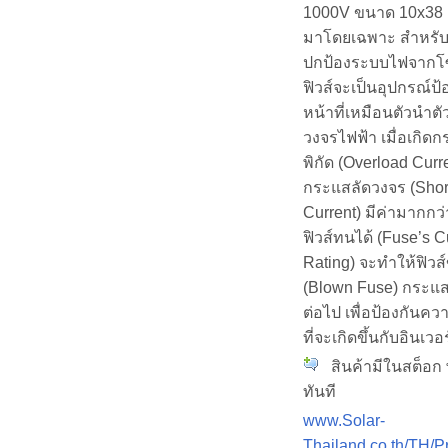
1000V ขนาด 10x38
มาโดยเฉพาะ สำหรั
ปกป้องระบบไฟจากโซ
ฟิวส์จะเป็นอุปกรณ์ป้
หน้าที่เหมือนตัวนำตั
วงจรไฟฟ้า เมื่อเกิดก
พิกัด (Overload Curr
กระแสลัดวงจร (Short
Current) มีค่ามากกว่
ฟิวส์ทนได้ (Fuse’s C
Rating) จะทำให้ฟิวส
(Blown Fuse) กระแส
ต่อไป เพื่อป้องกันคว
ที่จะเกิดขึ้นกับอินเวอ
สินค้ามีในสต็อก 
ทันที
www.Solar-
Thailand.co.th/TH/P