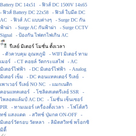
Battery DC 14x51
- ฟิวส์ DC 1500V 14x65
- ฟิวส์ Battery DC 22x58
- ฟิวส์ ใบมีด DC
AC
- ฟิวส์ AC แบบต่างๆ
- Surge DC กัน
ฟ้าผ่า
- Surge AC กันฟ้าผ่า
- Surge CCTV
Signal
- ป้องกัน ไฟตกไฟเกิน AC
รีเลย์ มิเตอร์ โมชั่น ตั้งเวลา
- ตัวควบคุม อุณหภูมิ
- WIFI มิเตอร์ ทาม
เมอร์
- CT คอยล์ วัดกระแสไฟ
- AC
มิเตอร์ไฟฟ้า
- DC มิเตอร์ไฟฟ้า
- Analog
มิเตอร์ เข็ม
- DC คอนแทคเตอร์ รีเลย์
-
เพาเวอร์ รีเลย์ NO NC
- แมกเนติก
คอนแทคเตอร์
- โซลิดสเตตรีเลย์ SSR
-
ไพลอตแล้มป์ AC DC
- โมชั่น เซ็นเซอร์
PIR
- ทามเมอร์ เครื่องตั้งเวลา
- โฟโต้สวิ
ทช์ แสงแดด
- สวิทช์ ปุ่มกด ON-OFF
-
มิเตอร์วัดรอบ วัดหลา
- ลิมิตสวิทช์ พร็อกซิ
มิตี้