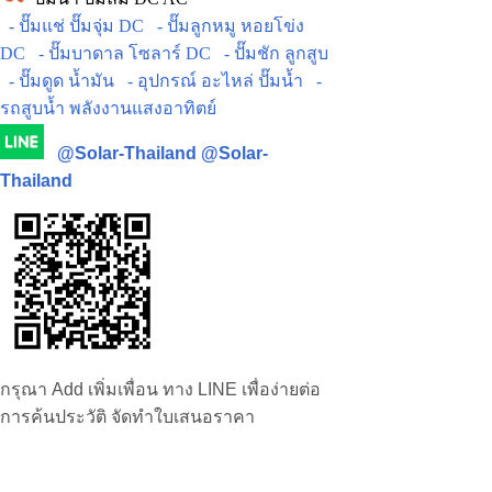
- ปั๊มแช่ ปั๊มจุ่ม DC
- ปั๊มลูกหมู หอยโข่ง
DC
- ปั๊มบาดาล โซลาร์ DC
- ปั๊มชัก ลูกสูบ
- ปั๊มดูด น้ำมัน
- อุปกรณ์ อะไหล่ ปั๊มน้ำ
-
รถสูบน้ำ พลังงานแสงอาทิตย์
@Solar-Thailand
@Solar-
Thailand
กรุณา Add เพิ่มเพื่อน ทาง LINE เพื่อง่ายต่อ
การค้นประวัติ จัดทำใบเสนอราคา