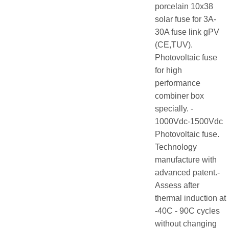
porcelain 10x38
solar fuse for 3A-
30A fuse link gPV
(CE,TUV).
Photovoltaic fuse
for high
performance
combiner box
specially. -
1000Vdc-1500Vdc
Photovoltaic fuse.
Technology
manufacture with
advanced patent.-
Assess after
thermal induction at
-40C - 90C cycles
without changing