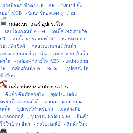
- รางปีกนก ข้อต่อ UK TBR
- บัสบาร์ จั๊ม
เปอร์ MCB
- บัสบาร์ทองแดง ลูกถ้วย
กล่องเบรกเกอร์ อุปกรณ์ไฟ
- เคเบิ้ลแกลนด์ PG M
- เคเบิ้ลไทร์ สายรัด
CT
- เคเบิ้ล มาร์คเกอร์ EC
- ท่อหด ความ
ร้อน ฮีทซิงค์
- กล่องเบรกเกอร์ กันน้ำ
-
กล่องเบรกเกอร์ ภายใน
- กล่องวงจร กันน้ำ
ฝาใส
- กล่องพักสายไฟ ABS
- เทปพันสาย
ไฟ
- กล่องกันน้ำ Push Button
- อุปกรณ์ ไฟ
ฟ้าอื่นๆ
เครื่องมือช่าง สำนักงาน สวน
- คีมย้ำ คีมตัดสายไฟ
- ชุดประแจขัน
-
ตระกร้อ สอยผลไม้
- ดอกสว่าน เจาะปูน
เหล็ก
- อุปกรณ์สำหรับรถ
- เจลล้างมือ
แอลกอฮอล์
- อุปกรณ์ ดักจับแมลง
- สินค้า
ใช้ในบ้าน อื่นๆ
- ถุงไปรษณีย์
- สินค้าใหม่