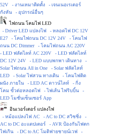
52V
- งานเหมาติดตั้ง
- เจนเนอเรเตอร์
กังหัน
- อุปกรณ์อื่นๆ
ไฟถนน โคมไฟ LED
- Driver LED แปลงไฟ
- หลอดไฟ DC 12V
E27
- โคมไฟถนน DC 12V 24V
- โคมไฟ
ถนน DC Dimmer
- โคมไฟถนน AC 220V
- LED ฟลัดไลท์ AC 220V
- LED ฟลัดไลท์
DC 12V 24V
- LED แบบพกพา เดินทาง
-
Solar ไฟถนน All in One
- Solar ฟลัดไลท์
LED
- Solar ไฟสวน ทางเดิน
- โคมไฟติด
ผนัง ภายใน
- LED AC ดาวน์ไลท์
- กิ่ง
โคม ขั้วต่อหลอดไฟ
- ไฟเส้น ไฟริบบิ้น
-
LED โมชั่นเซ็นเซอร์ App
อินเวอร์เตอร์ แปลงไฟ
- หม้อแปลงไฟ AC
- AC to DC สวิชชิ่ง
-
AC to DC อะแดปเตอร์
- AVR ป้องกันไฟตก
ไฟเกิน
- DC to AC โมดิฟายชายน์เวฟ
-