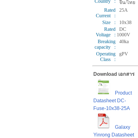
Country :
จีน/ไทย
Rated
25A
Current :
Size :
10x38
Rated
DC
Voltage :
1000V
Breaking
40ka
capacity :
Operating
gPV
Class :
Download เอกสาร
Product
Datasheet DC-
Fuse-10x38-25A
Galaxy
Yinrong Datasheet