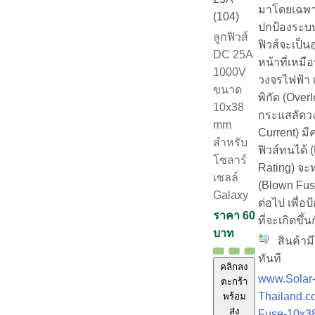
มาโดยเฉพา
(104)
ปกป้องระบ
ลูกฟิวส์
ฟิวส์จะเป็น
DC 25A
หน้าที่เหมื
1000V
วงจรไฟฟ้า เ
ขนาด
พิกัด (Over
10x38
กระแสลัดวง
mm
Current) มี
สำหรับ
ฟิวส์ทนได้ 
โซลาร์
Rating) จะ
เซลล์
(Blown Fus
Galaxy
ต่อไป เพื่อ
ราคา 60
ที่จะเกิดขึ้
บาท
สินค้ามี
ทันที
คลิกลง
www.Solar
ตะกร้า
Thailand.c
พร้อม
ส่ง
Fuse-10x3