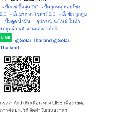
- ปั๊มแช่ ปั๊มจุ่ม DC
- ปั๊มลูกหมู หอยโข่ง
DC
- ปั๊มบาดาล โซลาร์ DC
- ปั๊มชัก ลูกสูบ
- ปั๊มดูด น้ำมัน
- อุปกรณ์ อะไหล่ ปั๊มน้ำ
-
รถสูบน้ำ พลังงานแสงอาทิตย์
@Solar-Thailand
@Solar-
Thailand
กรุณา Add เพิ่มเพื่อน ทาง LINE เพื่อง่ายต่อ
การค้นประวัติ จัดทำใบเสนอราคา