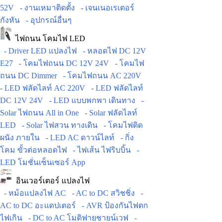
52V
- งานเหมาติดตั้ง
- เจนเนอเรเตอร์
กังหัน
- อุปกรณ์อื่นๆ
ไฟถนน โคมไฟ LED
- Driver LED แปลงไฟ
- หลอดไฟ DC 12V
E27
- โคมไฟถนน DC 12V 24V
- โคมไฟ
ถนน DC Dimmer
- โคมไฟถนน AC 220V
- LED ฟลัดไลท์ AC 220V
- LED ฟลัดไลท์
DC 12V 24V
- LED แบบพกพา เดินทาง
-
Solar ไฟถนน All in One
- Solar ฟลัดไลท์
LED
- Solar ไฟสวน ทางเดิน
- โคมไฟติด
ผนัง ภายใน
- LED AC ดาวน์ไลท์
- กิ่ง
โคม ขั้วต่อหลอดไฟ
- ไฟเส้น ไฟริบบิ้น
-
LED โมชั่นเซ็นเซอร์ App
อินเวอร์เตอร์ แปลงไฟ
- หม้อแปลงไฟ AC
- AC to DC สวิชชิ่ง
-
AC to DC อะแดปเตอร์
- AVR ป้องกันไฟตก
ไฟเกิน
- DC to AC โมดิฟายชายน์เวฟ
-