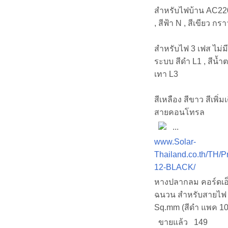
สำหรับไฟบ้าน AC220
, สีฟ้า N , สีเขียว กรา
สำหรับไฟ 3 เฟส ไม่ม
ระบบ สีดำ L1 , สีน้ำต
เทา L3
สีเหลือง สีขาว สีเพิ่ม
สายคอนโทรล
...
www.Solar-
Thailand.co.th/TH/P
12-BLACK/
หางปลากลม คอร์ดเอ
ฉนวน สำหรับสายไฟ
Sq.mm (สีดำ แพค 100
ขายแล้ว 149