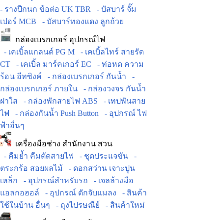
- รางปีกนก ข้อต่อ UK TBR
- บัสบาร์ จั๊ม
เปอร์ MCB
- บัสบาร์ทองแดง ลูกถ้วย
กล่องเบรกเกอร์ อุปกรณ์ไฟ
- เคเบิ้ลแกลนด์ PG M
- เคเบิ้ลไทร์ สายรัด
CT
- เคเบิ้ล มาร์คเกอร์ EC
- ท่อหด ความ
ร้อน ฮีทซิงค์
- กล่องเบรกเกอร์ กันน้ำ
-
กล่องเบรกเกอร์ ภายใน
- กล่องวงจร กันน้ำ
ฝาใส
- กล่องพักสายไฟ ABS
- เทปพันสาย
ไฟ
- กล่องกันน้ำ Push Button
- อุปกรณ์ ไฟ
ฟ้าอื่นๆ
เครื่องมือช่าง สำนักงาน สวน
- คีมย้ำ คีมตัดสายไฟ
- ชุดประแจขัน
-
ตระกร้อ สอยผลไม้
- ดอกสว่าน เจาะปูน
เหล็ก
- อุปกรณ์สำหรับรถ
- เจลล้างมือ
แอลกอฮอล์
- อุปกรณ์ ดักจับแมลง
- สินค้า
ใช้ในบ้าน อื่นๆ
- ถุงไปรษณีย์
- สินค้าใหม่