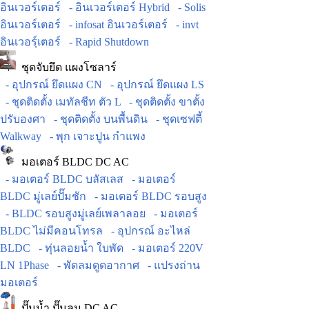
อินเวอร์เตอร์
- อินเวอร์เตอร์ Hybrid
- Solis
อินเวอร์เตอร์
- infosat อินเวอร์เตอร์
- invt
อินเวอร์ฺเตอร์
- Rapid Shutdown
ชุดจับยึด แผงโซลาร์
- อุปกรณ์ ยึดแผง CN
- อุปกรณ์ ยึดแผง LS
- ชุดติดตั้ง เมทัลชีท ตัว L
- ชุดติดตั้ง ขาตั้ง
ปรับองศา
- ชุดติดตั้ง บนพื้นดิน
- ชุดเซฟตี้
Walkway
- พุก เจาะปูน กำแพง
มอเตอร์ BLDC DC AC
- มอเตอร์ BLDC บลัสเลส
- มอเตอร์
BLDC มู่เลย์ปั๊มชัก
- มอเตอร์ BLDC รอบสูง
- BLDC รอบสูงมู่เลย์เพลาลอย
- มอเตอร์
BLDC ไม่มีคอนโทรล
- อุปกรณ์ อะไหล่
BLDC
- ทุ่นลอยน้ำ ใบพัด
- มอเตอร์ 220V
LN 1Phase
- พัดลมดูดอากาศ
- แปรงถ่าน
มอเตอร์
ปั๊มน้ำ ปั๊มลม DC AC