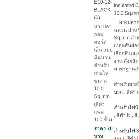
E10-12-
Insulated 
BLACK
10.0 Sq.m
(0)
หางปลากลม
หางปลา
ฉนวน สำหร
กลม
Sq.mm สำห
คอร์ด
แบบเส้นฝอย
เอ็น แบบ
เลือกสี แล
มีฉนวน
งาน สั่งผลิ
สำหรับ
มาตรฐานส
สายไฟ
ขนาด
สำหรับสายไ
10.0
บวก , สีดำ 
Sq.mm
(สีดำ
สำหรับไฟบ้
แพค
, สีฟ้า N , ส
100 ชิ้น)
ราคา 70
สำหรับไฟ 3
บาท
ระบบ สีดำ L