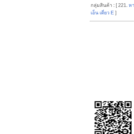
กลุ่มสินค้า : [ 221.
หา
เอ็น เดี่ยว E
]