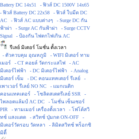
Battery DC 14x51
- ฟิวส์ DC 1500V 14x65
- ฟิวส์ Battery DC 22x58
- ฟิวส์ ใบมีด DC
AC
- ฟิวส์ AC แบบต่างๆ
- Surge DC กัน
ฟ้าผ่า
- Surge AC กันฟ้าผ่า
- Surge CCTV
Signal
- ป้องกัน ไฟตกไฟเกิน AC
รีเลย์ มิเตอร์ โมชั่น ตั้งเวลา
- ตัวควบคุม อุณหภูมิ
- WIFI มิเตอร์ ทาม
เมอร์
- CT คอยล์ วัดกระแสไฟ
- AC
มิเตอร์ไฟฟ้า
- DC มิเตอร์ไฟฟ้า
- Analog
มิเตอร์ เข็ม
- DC คอนแทคเตอร์ รีเลย์
-
เพาเวอร์ รีเลย์ NO NC
- แมกเนติก
คอนแทคเตอร์
- โซลิดสเตตรีเลย์ SSR
-
ไพลอตแล้มป์ AC DC
- โมชั่น เซ็นเซอร์
PIR
- ทามเมอร์ เครื่องตั้งเวลา
- โฟโต้สวิ
ทช์ แสงแดด
- สวิทช์ ปุ่มกด ON-OFF
-
มิเตอร์วัดรอบ วัดหลา
- ลิมิตสวิทช์ พร็อกซิ
มิตี้