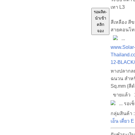
เทา L3
รอผลิต-
นำเข้า
สีเหลือง สีข
คลิก
สายคอนโท
จอง
...
www.Solar
Thailand.c
12-BLACK/
หางปลากลม
ฉนวน สำหร
Sq.mm (สีด
ขายแล้ว
... รอเช
กลุ่มสินค้า 
เอ็น เดี่ยว E
รับชำระเงิน