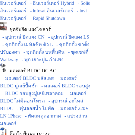
อินเวอร์เตอร์
- อินเวอร์เตอร์ Hybrid
- Solis
อินเวอร์เตอร์
- infosat อินเวอร์เตอร์
- invt
อินเวอร์ฺเตอร์
- Rapid Shutdown
ชุดจับยึด แผงโซลาร์
- อุปกรณ์ ยึดแผง CN
- อุปกรณ์ ยึดแผง LS
- ชุดติดตั้ง เมทัลชีท ตัว L
- ชุดติดตั้ง ขาตั้ง
ปรับองศา
- ชุดติดตั้ง บนพื้นดิน
- ชุดเซฟตี้
Walkway
- พุก เจาะปูน กำแพง
มอเตอร์ BLDC DC AC
- มอเตอร์ BLDC บลัสเลส
- มอเตอร์
BLDC มู่เลย์ปั๊มชัก
- มอเตอร์ BLDC รอบสูง
- BLDC รอบสูงมู่เลย์เพลาลอย
- มอเตอร์
BLDC ไม่มีคอนโทรล
- อุปกรณ์ อะไหล่
BLDC
- ทุ่นลอยน้ำ ใบพัด
- มอเตอร์ 220V
LN 1Phase
- พัดลมดูดอากาศ
- แปรงถ่าน
มอเตอร์
ปั๊มน้ำ ปั๊มลม DC AC