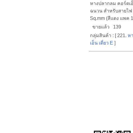
หางปลากลม คอร์ดเอ
ฉนวน สำหรับสายไฟ
Sq.mm (สีแดง แพค 10
ขายแล้ว 139
กลุ่มสินค้า : [ 221.
หา
เอ็น เดี่ยว E
]