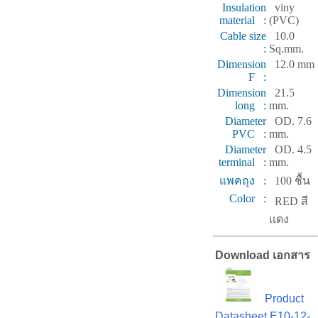
Insulation
viny
material :
(PVC)
Cable size
10.0
:
Sq.mm.
Dimension
12.0 mm
F :
Dimension
21.5
long :
mm.
Diameter
OD. 7.6
PVC :
mm.
Diameter
OD. 4.5
terminal :
mm.
แพคถุง :
100 ชื้น
Color :
RED สี
แดง
Download เอกสาร
Product
Datasheet E10-12-