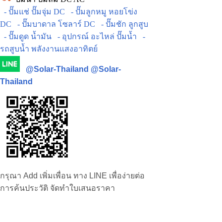
- ปั๊มแช่ ปั๊มจุ่ม DC
- ปั๊มลูกหมู หอยโข่ง
DC
- ปั๊มบาดาล โซลาร์ DC
- ปั๊มชัก ลูกสูบ
- ปั๊มดูด น้ำมัน
- อุปกรณ์ อะไหล่ ปั๊มน้ำ
-
รถสูบน้ำ พลังงานแสงอาทิตย์
@Solar-Thailand
@Solar-
Thailand
กรุณา Add เพิ่มเพื่อน ทาง LINE เพื่อง่ายต่อ
การค้นประวัติ จัดทำใบเสนอราคา