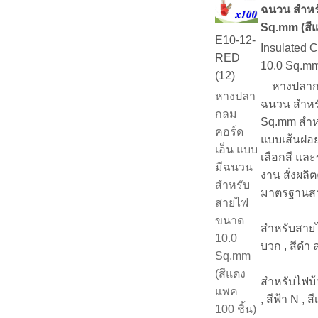
ฉนวน สำหร
Sq.mm (สีแ
E10-12-
Insulated 
RED
10.0 Sq.m
(12)
หางปลากลม
หางปลา
ฉนวน สำหร
กลม
Sq.mm สำห
คอร์ด
แบบเส้นฝอย
เอ็น แบบ
เลือกสี แล
มีฉนวน
งาน สั่งผลิ
สำหรับ
มาตรฐานส
สายไฟ
ขนาด
สำหรับสายไ
10.0
บวก , สีดำ 
Sq.mm
(สีแดง
สำหรับไฟบ้
แพค
, สีฟ้า N , ส
100 ชิ้น)