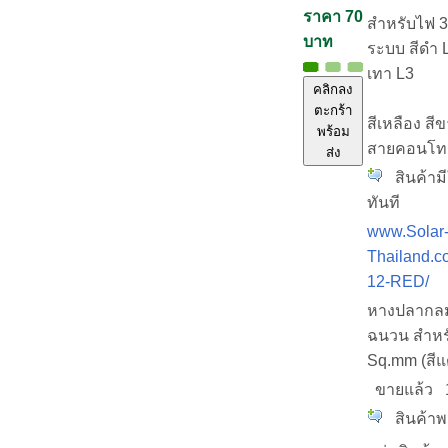
ราคา 70
สำหรับไฟ 3
บาท
ระบบ สีดำ L
เทา L3
คลิกลง
ตะกร้า
สีเหลือง สีข
พร้อม
สายคอนโท
ส่ง
สินค้ามี
ทันที
www.Solar
Thailand.c
12-RED/
หางปลากลม
ฉนวน สำหร
Sq.mm (สีแ
ขายแล้ว
สินค้าพร