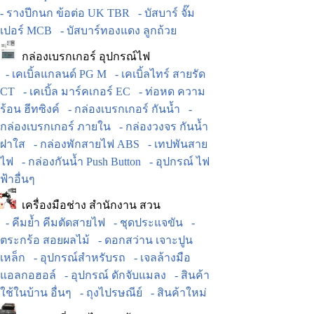
- รางปีกนก ข้อต่อ UK TBR
- บัสบาร์ จั๊ม
เปอร์ MCB
- บัสบาร์ทองแดง ลูกถ้วย
กล่องเบรกเกอร์ อุปกรณ์ไฟ
- เคเบิ้ลแกลนด์ PG M
- เคเบิ้ลไทร์ สายรัด
CT
- เคเบิ้ล มาร์คเกอร์ EC
- ท่อหด ความ
ร้อน ฮีทซิงค์
- กล่องเบรกเกอร์ กันน้ำ
-
กล่องเบรกเกอร์ ภายใน
- กล่องวงจร กันน้ำ
ฝาใส
- กล่องพักสายไฟ ABS
- เทปพันสาย
ไฟ
- กล่องกันน้ำ Push Button
- อุปกรณ์ ไฟ
ฟ้าอื่นๆ
เครื่องมือช่าง สำนักงาน สวน
- คีมย้ำ คีมตัดสายไฟ
- ชุดประแจขัน
-
ตระกร้อ สอยผลไม้
- ดอกสว่าน เจาะปูน
เหล็ก
- อุปกรณ์สำหรับรถ
- เจลล้างมือ
แอลกอฮอล์
- อุปกรณ์ ดักจับแมลง
- สินค้า
ใช้ในบ้าน อื่นๆ
- ถุงไปรษณีย์
- สินค้าใหม่