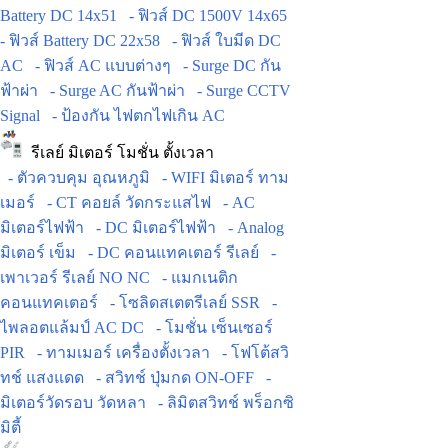
Battery DC 14x51
- ฟิวส์ DC 1500V 14x65
- ฟิวส์ Battery DC 22x58
- ฟิวส์ ใบมีด DC
AC
- ฟิวส์ AC แบบต่างๆ
- Surge DC กัน
ฟ้าผ่า
- Surge AC กันฟ้าผ่า
- Surge CCTV
Signal
- ป้องกัน ไฟตกไฟเกิน AC
รีเลย์ มิเตอร์ โมชั่น ตั้งเวลา
- ตัวควบคุม อุณหภูมิ
- WIFI มิเตอร์ ทาม
เมอร์
- CT คอยล์ วัดกระแสไฟ
- AC
มิเตอร์ไฟฟ้า
- DC มิเตอร์ไฟฟ้า
- Analog
มิเตอร์ เข็ม
- DC คอนแทคเตอร์ รีเลย์
-
เพาเวอร์ รีเลย์ NO NC
- แมกเนติก
คอนแทคเตอร์
- โซลิดสเตตรีเลย์ SSR
-
ไพลอตแล้มป์ AC DC
- โมชั่น เซ็นเซอร์
PIR
- ทามเมอร์ เครื่องตั้งเวลา
- โฟโต้สวิ
ทช์ แสงแดด
- สวิทช์ ปุ่มกด ON-OFF
-
มิเตอร์วัดรอบ วัดหลา
- ลิมิตสวิทช์ พร็อกซิ
มิตี้