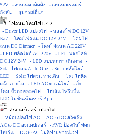
52V
- งานเหมาติดตั้ง
- เจนเนอเรเตอร์
กังหัน
- อุปกรณ์อื่นๆ
ไฟถนน โคมไฟ LED
- Driver LED แปลงไฟ
- หลอดไฟ DC 12V
E27
- โคมไฟถนน DC 12V 24V
- โคมไฟ
ถนน DC Dimmer
- โคมไฟถนน AC 220V
- LED ฟลัดไลท์ AC 220V
- LED ฟลัดไลท์
DC 12V 24V
- LED แบบพกพา เดินทาง
-
Solar ไฟถนน All in One
- Solar ฟลัดไลท์
LED
- Solar ไฟสวน ทางเดิน
- โคมไฟติด
ผนัง ภายใน
- LED AC ดาวน์ไลท์
- กิ่ง
โคม ขั้วต่อหลอดไฟ
- ไฟเส้น ไฟริบบิ้น
-
LED โมชั่นเซ็นเซอร์ App
อินเวอร์เตอร์ แปลงไฟ
- หม้อแปลงไฟ AC
- AC to DC สวิชชิ่ง
-
AC to DC อะแดปเตอร์
- AVR ป้องกันไฟตก
ไฟเกิน
- DC to AC โมดิฟายชายน์เวฟ
-