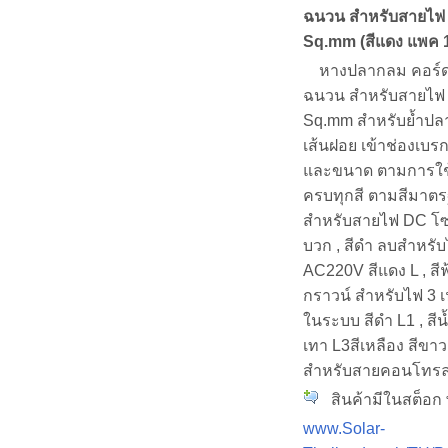
ฉนวน สำหรับสายไฟ 
Sq.mm (สีแดง แพค 10
หางปลากลม คอร์ดเ
ฉนวน สำหรับสายไฟ 
Sq.mm สำหรับย้ำป
เส้นฝอย เข้าช่องเบรก
และขนาด ตามการใช้ง
ครบทุกสี ตามสีมาต
สำหรับสายไฟ DC โซ
บวก , สีดำ ลบสำหรั
AC220V สีแดง L , สีฟ้
กราวน์ สำหรับไฟ 3 เ
ในระบบ สีดำ L1 , สีน
เทา L3สีเหลือง สีขาว 
สำหรับสายคอนโทร
สินค้ามีในสต็อก พ
www.Solar-