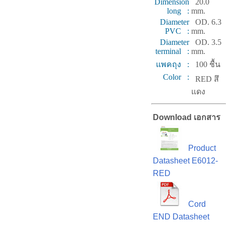
Dimension
20.0
long :
mm.
Diameter
OD. 6.3
PVC :
mm.
Diameter
OD. 3.5
terminal :
mm.
แพคถุง :
100 ชื้น
Color :
RED สึ
แดง
Download เอกสาร
Product
Datasheet E6012-
RED
Cord
END Datasheet