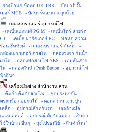
- รางปีกนก ข้อต่อ UK TBR
- บัสบาร์ จั๊ม
เปอร์ MCB
- บัสบาร์ทองแดง ลูกถ้วย
กล่องเบรกเกอร์ อุปกรณ์ไฟ
- เคเบิ้ลแกลนด์ PG M
- เคเบิ้ลไทร์ สายรัด
CT
- เคเบิ้ล มาร์คเกอร์ EC
- ท่อหด ความ
ร้อน ฮีทซิงค์
- กล่องเบรกเกอร์ กันน้ำ
-
กล่องเบรกเกอร์ ภายใน
- กล่องวงจร กันน้ำ
ฝาใส
- กล่องพักสายไฟ ABS
- เทปพันสาย
ไฟ
- กล่องกันน้ำ Push Button
- อุปกรณ์ ไฟ
ฟ้าอื่นๆ
เครื่องมือช่าง สำนักงาน สวน
- คีมย้ำ คีมตัดสายไฟ
- ชุดประแจขัน
-
ตระกร้อ สอยผลไม้
- ดอกสว่าน เจาะปูน
เหล็ก
- อุปกรณ์สำหรับรถ
- เจลล้างมือ
แอลกอฮอล์
- อุปกรณ์ ดักจับแมลง
- สินค้า
ใช้ในบ้าน อื่นๆ
- ถุงไปรษณีย์
- สินค้าใหม่