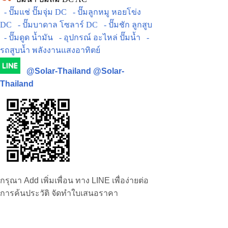
- ปั๊มแช่ ปั๊มจุ่ม DC
- ปั๊มลูกหมู หอยโข่ง
DC
- ปั๊มบาดาล โซลาร์ DC
- ปั๊มชัก ลูกสูบ
- ปั๊มดูด น้ำมัน
- อุปกรณ์ อะไหล่ ปั๊มน้ำ
-
รถสูบน้ำ พลังงานแสงอาทิตย์
@Solar-Thailand
@Solar-
Thailand
กรุณา Add เพิ่มเพื่อน ทาง LINE เพื่อง่ายต่อ
การค้นประวัติ จัดทำใบเสนอราคา