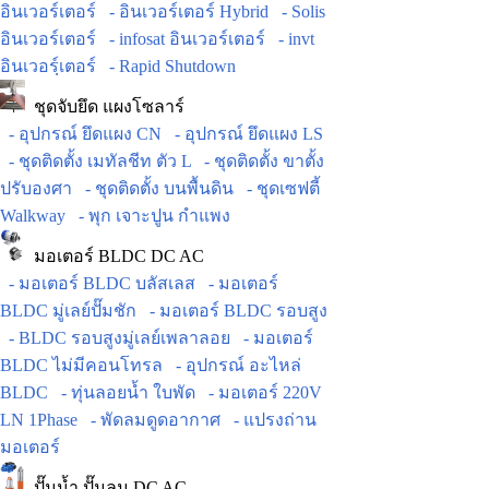
อินเวอร์เตอร์
- อินเวอร์เตอร์ Hybrid
- Solis
อินเวอร์เตอร์
- infosat อินเวอร์เตอร์
- invt
อินเวอร์ฺเตอร์
- Rapid Shutdown
ชุดจับยึด แผงโซลาร์
- อุปกรณ์ ยึดแผง CN
- อุปกรณ์ ยึดแผง LS
- ชุดติดตั้ง เมทัลชีท ตัว L
- ชุดติดตั้ง ขาตั้ง
ปรับองศา
- ชุดติดตั้ง บนพื้นดิน
- ชุดเซฟตี้
Walkway
- พุก เจาะปูน กำแพง
มอเตอร์ BLDC DC AC
- มอเตอร์ BLDC บลัสเลส
- มอเตอร์
BLDC มู่เลย์ปั๊มชัก
- มอเตอร์ BLDC รอบสูง
- BLDC รอบสูงมู่เลย์เพลาลอย
- มอเตอร์
BLDC ไม่มีคอนโทรล
- อุปกรณ์ อะไหล่
BLDC
- ทุ่นลอยน้ำ ใบพัด
- มอเตอร์ 220V
LN 1Phase
- พัดลมดูดอากาศ
- แปรงถ่าน
มอเตอร์
ปั๊มน้ำ ปั๊มลม DC AC