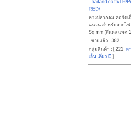
Thailand.co.th/TH/P
RED/
หางปลากลม คอร์ดเอ
ฉนวน สำหรับสายไฟ 
Sq.mm (สีแดง แพค 10
ขายแล้ว 382
กลุ่มสินค้า : [ 221.
หา
เอ็น เดี่ยว E
]