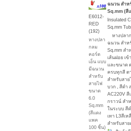
ฉนวน สำหร
Sq.mm (สีแ
E6012-
Insulated C
RED
Sq.mm Tub
(192)
หางปลากลม
หางปลา
ฉนวน สำหร
กลม
Sq.mm สำห
คอร์ด
เส้นฝอย เข้
เอ็น แบบ
และขนาด ตา
มีฉนวน
ครบทุกสี 
สำหรับ
สำหรับสายไ
สายไฟ
บวก , สีดำ
ขนาด
AC220V สีแดง
6.0
กราวน์ สำห
Sq.mm
ในระบบ สีดำ
(สีแดง
เทา L3สีเหลื
แพค
สำหรับสา
100 ชิ้น)