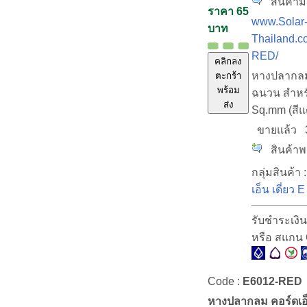
สินค้ามี
ราคา 65
www.Solar
บาท
Thailand.c
RED/
คลิกลง
หางปลากลม
ตะกร้า
พร้อม
ฉนวน สำหร
ส่ง
Sq.mm (สีแ
ขายแล้ว
สินค้าพร
กลุ่มสินค้า 
เอ็น เดี่ยว E
รับชำระเงิ
หรือ สแกน
Code :
E6012-RED
หางปลากลม คอร์ดเอ