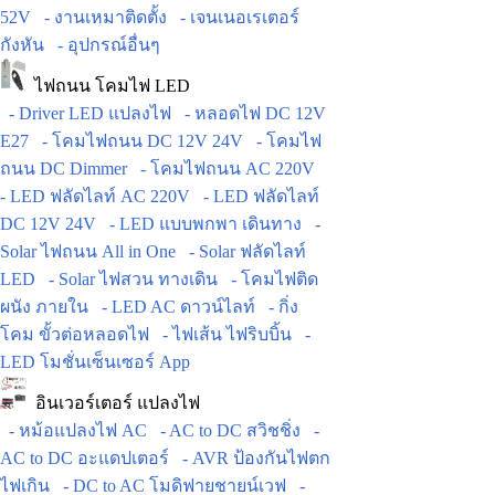
52V
- งานเหมาติดตั้ง
- เจนเนอเรเตอร์
กังหัน
- อุปกรณ์อื่นๆ
ไฟถนน โคมไฟ LED
- Driver LED แปลงไฟ
- หลอดไฟ DC 12V
E27
- โคมไฟถนน DC 12V 24V
- โคมไฟ
ถนน DC Dimmer
- โคมไฟถนน AC 220V
- LED ฟลัดไลท์ AC 220V
- LED ฟลัดไลท์
DC 12V 24V
- LED แบบพกพา เดินทาง
-
Solar ไฟถนน All in One
- Solar ฟลัดไลท์
LED
- Solar ไฟสวน ทางเดิน
- โคมไฟติด
ผนัง ภายใน
- LED AC ดาวน์ไลท์
- กิ่ง
โคม ขั้วต่อหลอดไฟ
- ไฟเส้น ไฟริบบิ้น
-
LED โมชั่นเซ็นเซอร์ App
อินเวอร์เตอร์ แปลงไฟ
- หม้อแปลงไฟ AC
- AC to DC สวิชชิ่ง
-
AC to DC อะแดปเตอร์
- AVR ป้องกันไฟตก
ไฟเกิน
- DC to AC โมดิฟายชายน์เวฟ
-