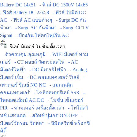
Battery DC 14x51
- ฟิวส์ DC 1500V 14x65
- ฟิวส์ Battery DC 22x58
- ฟิวส์ ใบมีด DC
AC
- ฟิวส์ AC แบบต่างๆ
- Surge DC กัน
ฟ้าผ่า
- Surge AC กันฟ้าผ่า
- Surge CCTV
Signal
- ป้องกัน ไฟตกไฟเกิน AC
รีเลย์ มิเตอร์ โมชั่น ตั้งเวลา
- ตัวควบคุม อุณหภูมิ
- WIFI มิเตอร์ ทาม
เมอร์
- CT คอยล์ วัดกระแสไฟ
- AC
มิเตอร์ไฟฟ้า
- DC มิเตอร์ไฟฟ้า
- Analog
มิเตอร์ เข็ม
- DC คอนแทคเตอร์ รีเลย์
-
เพาเวอร์ รีเลย์ NO NC
- แมกเนติก
คอนแทคเตอร์
- โซลิดสเตตรีเลย์ SSR
-
ไพลอตแล้มป์ AC DC
- โมชั่น เซ็นเซอร์
PIR
- ทามเมอร์ เครื่องตั้งเวลา
- โฟโต้สวิ
ทช์ แสงแดด
- สวิทช์ ปุ่มกด ON-OFF
-
มิเตอร์วัดรอบ วัดหลา
- ลิมิตสวิทช์ พร็อกซิ
มิตี้