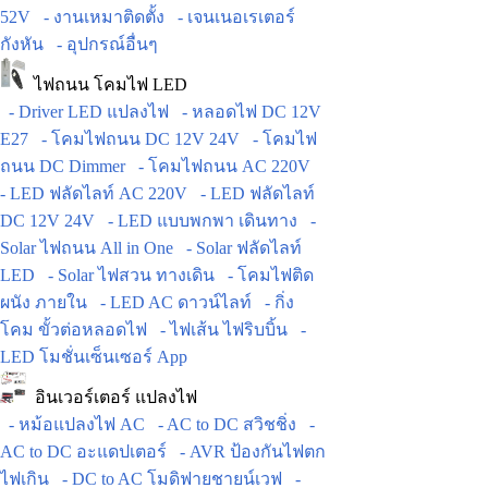
52V
- งานเหมาติดตั้ง
- เจนเนอเรเตอร์
กังหัน
- อุปกรณ์อื่นๆ
ไฟถนน โคมไฟ LED
- Driver LED แปลงไฟ
- หลอดไฟ DC 12V
E27
- โคมไฟถนน DC 12V 24V
- โคมไฟ
ถนน DC Dimmer
- โคมไฟถนน AC 220V
- LED ฟลัดไลท์ AC 220V
- LED ฟลัดไลท์
DC 12V 24V
- LED แบบพกพา เดินทาง
-
Solar ไฟถนน All in One
- Solar ฟลัดไลท์
LED
- Solar ไฟสวน ทางเดิน
- โคมไฟติด
ผนัง ภายใน
- LED AC ดาวน์ไลท์
- กิ่ง
โคม ขั้วต่อหลอดไฟ
- ไฟเส้น ไฟริบบิ้น
-
LED โมชั่นเซ็นเซอร์ App
อินเวอร์เตอร์ แปลงไฟ
- หม้อแปลงไฟ AC
- AC to DC สวิชชิ่ง
-
AC to DC อะแดปเตอร์
- AVR ป้องกันไฟตก
ไฟเกิน
- DC to AC โมดิฟายชายน์เวฟ
-