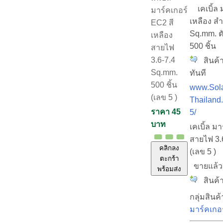
เคเบิ้ล ม
มาร์คเกอร์
เหลือง ส
EC2 สี
Sq.mm. ต
เหลือง
500 ชิ้น
สายไฟ
3.6-7.4
สินค้า
Sq.mm.
ทันที
500 ชิ้น
www.Sola
(เลข 5 )
Thailand
ราคา 45
5/
บาท
เคเบิ้ล ม
สายไฟ 3.6
คลิกลง
(เลข 5 )
ตะกร้า
ขายแล้
พร้อมส่ง
สินค้า
กลุ่มสินค้
มาร์คเกอ