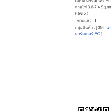
เคเบิ้ล มาร์คเกอร์ EC
สายไฟ 3.6-7.4 Sq.mm
(เลข 5 )
ขายแล้ว 1
กลุ่มสินค้า : [ 356.
เคเ
มาร์คเกอร์ EC
]