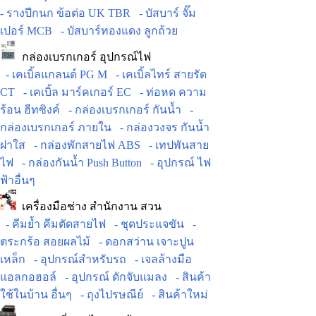
- รางปีกนก ข้อต่อ UK TBR
- บัสบาร์ จั๊ม
เปอร์ MCB
- บัสบาร์ทองแดง ลูกถ้วย
กล่องเบรกเกอร์ อุปกรณ์ไฟ
- เคเบิ้ลแกลนด์ PG M
- เคเบิ้ลไทร์ สายรัด
CT
- เคเบิ้ล มาร์คเกอร์ EC
- ท่อหด ความ
ร้อน ฮีทซิงค์
- กล่องเบรกเกอร์ กันน้ำ
-
กล่องเบรกเกอร์ ภายใน
- กล่องวงจร กันน้ำ
ฝาใส
- กล่องพักสายไฟ ABS
- เทปพันสาย
ไฟ
- กล่องกันน้ำ Push Button
- อุปกรณ์ ไฟ
ฟ้าอื่นๆ
เครื่องมือช่าง สำนักงาน สวน
- คีมย้ำ คีมตัดสายไฟ
- ชุดประแจขัน
-
ตระกร้อ สอยผลไม้
- ดอกสว่าน เจาะปูน
เหล็ก
- อุปกรณ์สำหรับรถ
- เจลล้างมือ
แอลกอฮอล์
- อุปกรณ์ ดักจับแมลง
- สินค้า
ใช้ในบ้าน อื่นๆ
- ถุงไปรษณีย์
- สินค้าใหม่