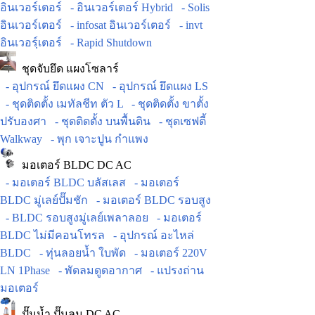
อินเวอร์เตอร์
- อินเวอร์เตอร์ Hybrid
- Solis
อินเวอร์เตอร์
- infosat อินเวอร์เตอร์
- invt
อินเวอร์ฺเตอร์
- Rapid Shutdown
ชุดจับยึด แผงโซลาร์
- อุปกรณ์ ยึดแผง CN
- อุปกรณ์ ยึดแผง LS
- ชุดติดตั้ง เมทัลชีท ตัว L
- ชุดติดตั้ง ขาตั้ง
ปรับองศา
- ชุดติดตั้ง บนพื้นดิน
- ชุดเซฟตี้
Walkway
- พุก เจาะปูน กำแพง
มอเตอร์ BLDC DC AC
- มอเตอร์ BLDC บลัสเลส
- มอเตอร์
BLDC มู่เลย์ปั๊มชัก
- มอเตอร์ BLDC รอบสูง
- BLDC รอบสูงมู่เลย์เพลาลอย
- มอเตอร์
BLDC ไม่มีคอนโทรล
- อุปกรณ์ อะไหล่
BLDC
- ทุ่นลอยน้ำ ใบพัด
- มอเตอร์ 220V
LN 1Phase
- พัดลมดูดอากาศ
- แปรงถ่าน
มอเตอร์
ปั๊มน้ำ ปั๊มลม DC AC