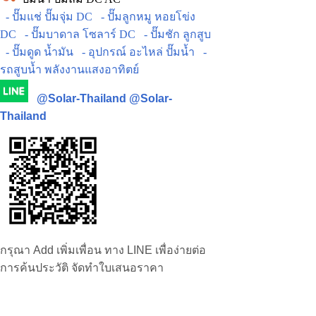
- ปั๊มแช่ ปั๊มจุ่ม DC
- ปั๊มลูกหมู หอยโข่ง
DC
- ปั๊มบาดาล โซลาร์ DC
- ปั๊มชัก ลูกสูบ
- ปั๊มดูด น้ำมัน
- อุปกรณ์ อะไหล่ ปั๊มน้ำ
-
รถสูบน้ำ พลังงานแสงอาทิตย์
@Solar-Thailand
@Solar-
Thailand
กรุณา Add เพิ่มเพื่อน ทาง LINE เพื่อง่ายต่อ
การค้นประวัติ จัดทำใบเสนอราคา