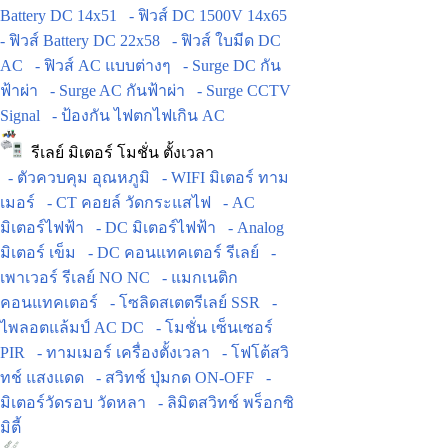
Battery DC 14x51
- ฟิวส์ DC 1500V 14x65
- ฟิวส์ Battery DC 22x58
- ฟิวส์ ใบมีด DC
AC
- ฟิวส์ AC แบบต่างๆ
- Surge DC กัน
ฟ้าผ่า
- Surge AC กันฟ้าผ่า
- Surge CCTV
Signal
- ป้องกัน ไฟตกไฟเกิน AC
รีเลย์ มิเตอร์ โมชั่น ตั้งเวลา
- ตัวควบคุม อุณหภูมิ
- WIFI มิเตอร์ ทาม
เมอร์
- CT คอยล์ วัดกระแสไฟ
- AC
มิเตอร์ไฟฟ้า
- DC มิเตอร์ไฟฟ้า
- Analog
มิเตอร์ เข็ม
- DC คอนแทคเตอร์ รีเลย์
-
เพาเวอร์ รีเลย์ NO NC
- แมกเนติก
คอนแทคเตอร์
- โซลิดสเตตรีเลย์ SSR
-
ไพลอตแล้มป์ AC DC
- โมชั่น เซ็นเซอร์
PIR
- ทามเมอร์ เครื่องตั้งเวลา
- โฟโต้สวิ
ทช์ แสงแดด
- สวิทช์ ปุ่มกด ON-OFF
-
มิเตอร์วัดรอบ วัดหลา
- ลิมิตสวิทช์ พร็อกซิ
มิตี้