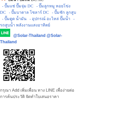
- ปั๊มแช่ ปั๊มจุ่ม DC
- ปั๊มลูกหมู หอยโข่ง
DC
- ปั๊มบาดาล โซลาร์ DC
- ปั๊มชัก ลูกสูบ
- ปั๊มดูด น้ำมัน
- อุปกรณ์ อะไหล่ ปั๊มน้ำ
-
รถสูบน้ำ พลังงานแสงอาทิตย์
@Solar-Thailand
@Solar-
Thailand
กรุณา Add เพิ่มเพื่อน ทาง LINE เพื่อง่ายต่อ
การค้นประวัติ จัดทำใบเสนอราคา