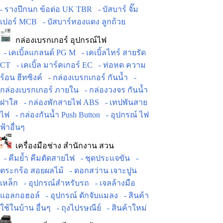
- รางปีกนก ข้อต่อ UK TBR
- บัสบาร์ จั๊ม
เปอร์ MCB
- บัสบาร์ทองแดง ลูกถ้วย
กล่องเบรกเกอร์ อุปกรณ์ไฟ
- เคเบิ้ลแกลนด์ PG M
- เคเบิ้ลไทร์ สายรัด
CT
- เคเบิ้ล มาร์คเกอร์ EC
- ท่อหด ความ
ร้อน ฮีทซิงค์
- กล่องเบรกเกอร์ กันน้ำ
-
กล่องเบรกเกอร์ ภายใน
- กล่องวงจร กันน้ำ
ฝาใส
- กล่องพักสายไฟ ABS
- เทปพันสาย
ไฟ
- กล่องกันน้ำ Push Button
- อุปกรณ์ ไฟ
ฟ้าอื่นๆ
เครื่องมือช่าง สำนักงาน สวน
- คีมย้ำ คีมตัดสายไฟ
- ชุดประแจขัน
-
ตระกร้อ สอยผลไม้
- ดอกสว่าน เจาะปูน
เหล็ก
- อุปกรณ์สำหรับรถ
- เจลล้างมือ
แอลกอฮอล์
- อุปกรณ์ ดักจับแมลง
- สินค้า
ใช้ในบ้าน อื่นๆ
- ถุงไปรษณีย์
- สินค้าใหม่