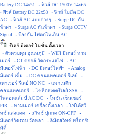
Battery DC 14x51
- ฟิวส์ DC 1500V 14x65
- ฟิวส์ Battery DC 22x58
- ฟิวส์ ใบมีด DC
AC
- ฟิวส์ AC แบบต่างๆ
- Surge DC กัน
ฟ้าผ่า
- Surge AC กันฟ้าผ่า
- Surge CCTV
Signal
- ป้องกัน ไฟตกไฟเกิน AC
รีเลย์ มิเตอร์ โมชั่น ตั้งเวลา
- ตัวควบคุม อุณหภูมิ
- WIFI มิเตอร์ ทาม
เมอร์
- CT คอยล์ วัดกระแสไฟ
- AC
มิเตอร์ไฟฟ้า
- DC มิเตอร์ไฟฟ้า
- Analog
มิเตอร์ เข็ม
- DC คอนแทคเตอร์ รีเลย์
-
เพาเวอร์ รีเลย์ NO NC
- แมกเนติก
คอนแทคเตอร์
- โซลิดสเตตรีเลย์ SSR
-
ไพลอตแล้มป์ AC DC
- โมชั่น เซ็นเซอร์
PIR
- ทามเมอร์ เครื่องตั้งเวลา
- โฟโต้สวิ
ทช์ แสงแดด
- สวิทช์ ปุ่มกด ON-OFF
-
มิเตอร์วัดรอบ วัดหลา
- ลิมิตสวิทช์ พร็อกซิ
มิตี้