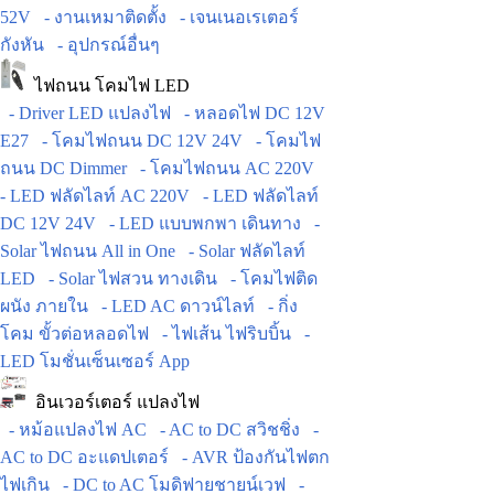
52V
- งานเหมาติดตั้ง
- เจนเนอเรเตอร์
กังหัน
- อุปกรณ์อื่นๆ
ไฟถนน โคมไฟ LED
- Driver LED แปลงไฟ
- หลอดไฟ DC 12V
E27
- โคมไฟถนน DC 12V 24V
- โคมไฟ
ถนน DC Dimmer
- โคมไฟถนน AC 220V
- LED ฟลัดไลท์ AC 220V
- LED ฟลัดไลท์
DC 12V 24V
- LED แบบพกพา เดินทาง
-
Solar ไฟถนน All in One
- Solar ฟลัดไลท์
LED
- Solar ไฟสวน ทางเดิน
- โคมไฟติด
ผนัง ภายใน
- LED AC ดาวน์ไลท์
- กิ่ง
โคม ขั้วต่อหลอดไฟ
- ไฟเส้น ไฟริบบิ้น
-
LED โมชั่นเซ็นเซอร์ App
อินเวอร์เตอร์ แปลงไฟ
- หม้อแปลงไฟ AC
- AC to DC สวิชชิ่ง
-
AC to DC อะแดปเตอร์
- AVR ป้องกันไฟตก
ไฟเกิน
- DC to AC โมดิฟายชายน์เวฟ
-