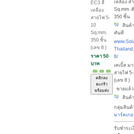
เหลือง ส
EC3 สี
Sq.mm. ต
เหลือง
350 ชิ้น
สายไฟ 5-
10
สินค้า
Sq.mm.
ทันที
350 ชิ้น
www.Sola
(เลข 8 )
Thailand
ราคา 50
8/
บาท
เคเบิ้ล ม
สายไฟ 5-
คลิกลง
(เลข 8 )
ตะกร้า
ขายแล้
พร้อมส่ง
สินค้า
กลุ่มสินค้
มาร์คเกอ
รับชำระเ