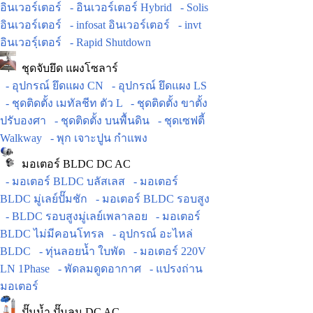
อินเวอร์เตอร์
- อินเวอร์เตอร์ Hybrid
- Solis
อินเวอร์เตอร์
- infosat อินเวอร์เตอร์
- invt
อินเวอร์ฺเตอร์
- Rapid Shutdown
ชุดจับยึด แผงโซลาร์
- อุปกรณ์ ยึดแผง CN
- อุปกรณ์ ยึดแผง LS
- ชุดติดตั้ง เมทัลชีท ตัว L
- ชุดติดตั้ง ขาตั้ง
ปรับองศา
- ชุดติดตั้ง บนพื้นดิน
- ชุดเซฟตี้
Walkway
- พุก เจาะปูน กำแพง
มอเตอร์ BLDC DC AC
- มอเตอร์ BLDC บลัสเลส
- มอเตอร์
BLDC มู่เลย์ปั๊มชัก
- มอเตอร์ BLDC รอบสูง
- BLDC รอบสูงมู่เลย์เพลาลอย
- มอเตอร์
BLDC ไม่มีคอนโทรล
- อุปกรณ์ อะไหล่
BLDC
- ทุ่นลอยน้ำ ใบพัด
- มอเตอร์ 220V
LN 1Phase
- พัดลมดูดอากาศ
- แปรงถ่าน
มอเตอร์
ปั๊มน้ำ ปั๊มลม DC AC