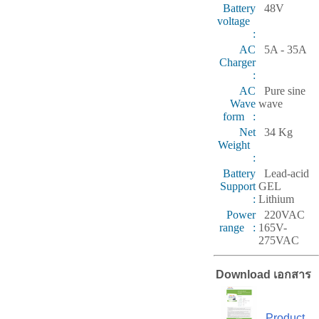
Battery
48V
voltage
:
AC
5A - 35A
Charger
:
AC
Pure sine
Wave
wave
form :
Net
34 Kg
Weight
:
Battery
Lead-acid
Support
GEL
:
Lithium
Power
220VAC
range :
165V-
275VAC
Download เอกสาร
Product