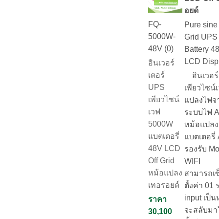
อยด์
FQ-
Pure sine
5000W-
Grid UPS 
48V (0)
Battery 4
LCD Disp
อินเวอร์
เตอร์
อินเวอร์เ
UPS
เพียวไซน์
เพียวไซน์
แปลงไฟจา
เวฟ
ระบบไฟ A
5000W
หม้อแปลง
แบตเตอรี่
แบตเตอรี่
48V LCD
รองรับ Mo
Off Grid
WIFI
หม้อแปลง
สามารถเซ
เทอรอยด์
ตั้งค่า 0
input เป็
ราคา
จะสลับมา
30,100