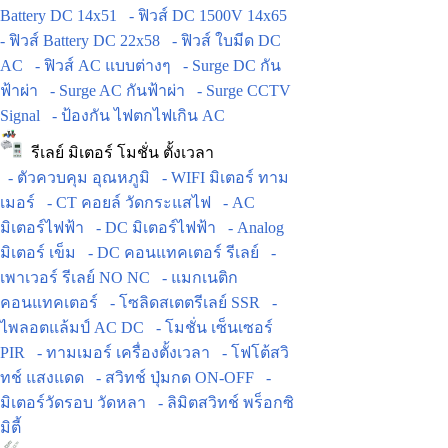
Battery DC 14x51
- ฟิวส์ DC 1500V 14x65
- ฟิวส์ Battery DC 22x58
- ฟิวส์ ใบมีด DC
AC
- ฟิวส์ AC แบบต่างๆ
- Surge DC กัน
ฟ้าผ่า
- Surge AC กันฟ้าผ่า
- Surge CCTV
Signal
- ป้องกัน ไฟตกไฟเกิน AC
รีเลย์ มิเตอร์ โมชั่น ตั้งเวลา
- ตัวควบคุม อุณหภูมิ
- WIFI มิเตอร์ ทาม
เมอร์
- CT คอยล์ วัดกระแสไฟ
- AC
มิเตอร์ไฟฟ้า
- DC มิเตอร์ไฟฟ้า
- Analog
มิเตอร์ เข็ม
- DC คอนแทคเตอร์ รีเลย์
-
เพาเวอร์ รีเลย์ NO NC
- แมกเนติก
คอนแทคเตอร์
- โซลิดสเตตรีเลย์ SSR
-
ไพลอตแล้มป์ AC DC
- โมชั่น เซ็นเซอร์
PIR
- ทามเมอร์ เครื่องตั้งเวลา
- โฟโต้สวิ
ทช์ แสงแดด
- สวิทช์ ปุ่มกด ON-OFF
-
มิเตอร์วัดรอบ วัดหลา
- ลิมิตสวิทช์ พร็อกซิ
มิตี้