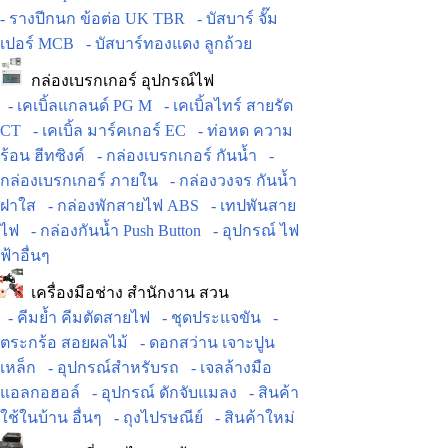
- รางปีกนก ข้อต่อ UK TBR
- บัสบาร์ จั๊ม
เปอร์ MCB
- บัสบาร์ทองแดง ลูกถ้วย
กล่องเบรกเกอร์ อุปกรณ์ไฟ
- เคเบิ้ลแกลนด์ PG M
- เคเบิ้ลไทร์ สายรัด
CT
- เคเบิ้ล มาร์คเกอร์ EC
- ท่อหด ความ
ร้อน ฮีทซิงค์
- กล่องเบรกเกอร์ กันน้ำ
-
กล่องเบรกเกอร์ ภายใน
- กล่องวงจร กันน้ำ
ฝาใส
- กล่องพักสายไฟ ABS
- เทปพันสาย
ไฟ
- กล่องกันน้ำ Push Button
- อุปกรณ์ ไฟ
ฟ้าอื่นๆ
เครื่องมือช่าง สำนักงาน สวน
- คีมย้ำ คีมตัดสายไฟ
- ชุดประแจขัน
-
ตระกร้อ สอยผลไม้
- ดอกสว่าน เจาะปูน
เหล็ก
- อุปกรณ์สำหรับรถ
- เจลล้างมือ
แอลกอฮอล์
- อุปกรณ์ ดักจับแมลง
- สินค้า
ใช้ในบ้าน อื่นๆ
- ถุงไปรษณีย์
- สินค้าใหม่