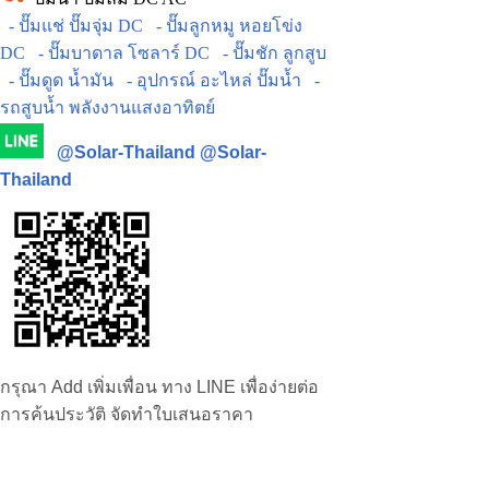
- ปั๊มแช่ ปั๊มจุ่ม DC
- ปั๊มลูกหมู หอยโข่ง
DC
- ปั๊มบาดาล โซลาร์ DC
- ปั๊มชัก ลูกสูบ
- ปั๊มดูด น้ำมัน
- อุปกรณ์ อะไหล่ ปั๊มน้ำ
-
รถสูบน้ำ พลังงานแสงอาทิตย์
@Solar-Thailand
@Solar-
Thailand
กรุณา Add เพิ่มเพื่อน ทาง LINE เพื่อง่ายต่อ
การค้นประวัติ จัดทำใบเสนอราคา