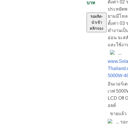
ตั้งค่า 0
บาท
ประหยัดพล
ยามมีโหลด
รอผลิต-
นำเข้า
ตั้งค่า 03
คลิกจอง
ทำงานเป็น
อ่อน จะสล
และใช้งา
...
www.Sola
Thailand.
5000W-4
อินเวอร์เ
เวฟ 5000W
LCD Off 
อยด์
ขายแล้
... รอเ