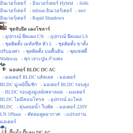
อินเวอร์เตอร์
- อินเวอร์เตอร์ Hybrid
- Solis
อินเวอร์เตอร์
- infosat อินเวอร์เตอร์
- invt
อินเวอร์ฺเตอร์
- Rapid Shutdown
ชุดจับยึด แผงโซลาร์
- อุปกรณ์ ยึดแผง CN
- อุปกรณ์ ยึดแผง LS
- ชุดติดตั้ง เมทัลชีท ตัว L
- ชุดติดตั้ง ขาตั้ง
ปรับองศา
- ชุดติดตั้ง บนพื้นดิน
- ชุดเซฟตี้
Walkway
- พุก เจาะปูน กำแพง
มอเตอร์ BLDC DC AC
- มอเตอร์ BLDC บลัสเลส
- มอเตอร์
BLDC มู่เลย์ปั๊มชัก
- มอเตอร์ BLDC รอบสูง
- BLDC รอบสูงมู่เลย์เพลาลอย
- มอเตอร์
BLDC ไม่มีคอนโทรล
- อุปกรณ์ อะไหล่
BLDC
- ทุ่นลอยน้ำ ใบพัด
- มอเตอร์ 220V
LN 1Phase
- พัดลมดูดอากาศ
- แปรงถ่าน
มอเตอร์
ปั๊มน้ำ ปั๊มลม DC AC