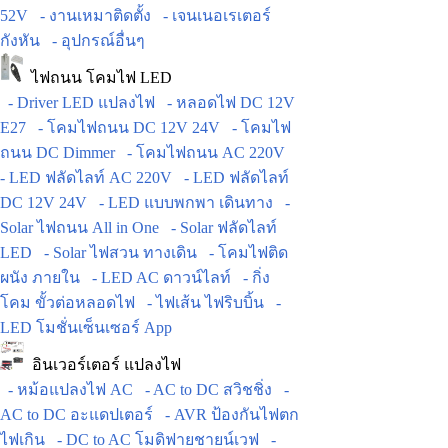
52V
- งานเหมาติดตั้ง
- เจนเนอเรเตอร์
กังหัน
- อุปกรณ์อื่นๆ
ไฟถนน โคมไฟ LED
- Driver LED แปลงไฟ
- หลอดไฟ DC 12V
E27
- โคมไฟถนน DC 12V 24V
- โคมไฟ
ถนน DC Dimmer
- โคมไฟถนน AC 220V
- LED ฟลัดไลท์ AC 220V
- LED ฟลัดไลท์
DC 12V 24V
- LED แบบพกพา เดินทาง
-
Solar ไฟถนน All in One
- Solar ฟลัดไลท์
LED
- Solar ไฟสวน ทางเดิน
- โคมไฟติด
ผนัง ภายใน
- LED AC ดาวน์ไลท์
- กิ่ง
โคม ขั้วต่อหลอดไฟ
- ไฟเส้น ไฟริบบิ้น
-
LED โมชั่นเซ็นเซอร์ App
อินเวอร์เตอร์ แปลงไฟ
- หม้อแปลงไฟ AC
- AC to DC สวิชชิ่ง
-
AC to DC อะแดปเตอร์
- AVR ป้องกันไฟตก
ไฟเกิน
- DC to AC โมดิฟายชายน์เวฟ
-