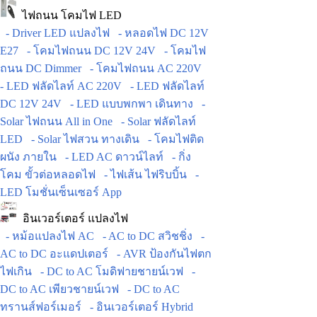
ไฟถนน โคมไฟ LED
- Driver LED แปลงไฟ
- หลอดไฟ DC 12V
E27
- โคมไฟถนน DC 12V 24V
- โคมไฟ
ถนน DC Dimmer
- โคมไฟถนน AC 220V
- LED ฟลัดไลท์ AC 220V
- LED ฟลัดไลท์
DC 12V 24V
- LED แบบพกพา เดินทาง
-
Solar ไฟถนน All in One
- Solar ฟลัดไลท์
LED
- Solar ไฟสวน ทางเดิน
- โคมไฟติด
ผนัง ภายใน
- LED AC ดาวน์ไลท์
- กิ่ง
โคม ขั้วต่อหลอดไฟ
- ไฟเส้น ไฟริบบิ้น
-
LED โมชั่นเซ็นเซอร์ App
อินเวอร์เตอร์ แปลงไฟ
- หม้อแปลงไฟ AC
- AC to DC สวิชชิ่ง
-
AC to DC อะแดปเตอร์
- AVR ป้องกันไฟตก
ไฟเกิน
- DC to AC โมดิฟายชายน์เวฟ
-
DC to AC เพียวชายน์เวฟ
- DC to AC
ทรานส์ฟอร์เมอร์
- อินเวอร์เตอร์ Hybrid