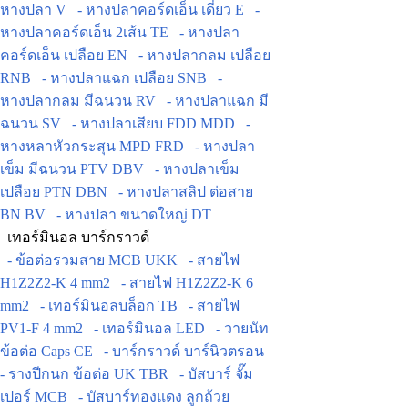
หางปลา V
- หางปลาคอร์ดเอ็น เดี่ยว E
-
หางปลาคอร์ดเอ็น 2เส้น TE
- หางปลา
คอร์ดเอ็น เปลือย EN
- หางปลากลม เปลือย
RNB
- หางปลาแฉก เปลือย SNB
-
หางปลากลม มีฉนวน RV
- หางปลาแฉก มี
ฉนวน SV
- หางปลาเสียบ FDD MDD
-
หางหลาหัวกระสุน MPD FRD
- หางปลา
เข็ม มีฉนวน PTV DBV
- หางปลาเข็ม
เปลือย PTN DBN
- หางปลาสลิป ต่อสาย
BN BV
- หางปลา ขนาดใหญ่ DT
เทอร์มินอล บาร์กราวด์
- ข้อต่อรวมสาย MCB UKK
- สายไฟ
H1Z2Z2-K 4 mm2
- สายไฟ H1Z2Z2-K 6
mm2
- เทอร์มินอลบล็อก TB
- สายไฟ
PV1-F 4 mm2
- เทอร์มินอล LED
- วายนัท
ข้อต่อ Caps CE
- บาร์กราวด์ บาร์นิวตรอน
- รางปีกนก ข้อต่อ UK TBR
- บัสบาร์ จั๊ม
เปอร์ MCB
- บัสบาร์ทองแดง ลูกถ้วย