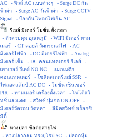
AC
- ฟิวส์ AC แบบต่างๆ
- Surge DC กัน
ฟ้าผ่า
- Surge AC กันฟ้าผ่า
- Surge CCTV
Signal
- ป้องกัน ไฟตกไฟเกิน AC
รีเลย์ มิเตอร์ โมชั่น ตั้งเวลา
- ตัวควบคุม อุณหภูมิ
- WIFI มิเตอร์ ทาม
เมอร์
- CT คอยล์ วัดกระแสไฟ
- AC
มิเตอร์ไฟฟ้า
- DC มิเตอร์ไฟฟ้า
- Analog
มิเตอร์ เข็ม
- DC คอนแทคเตอร์ รีเลย์
-
เพาเวอร์ รีเลย์ NO NC
- แมกเนติก
คอนแทคเตอร์
- โซลิดสเตตรีเลย์ SSR
-
ไพลอตแล้มป์ AC DC
- โมชั่น เซ็นเซอร์
PIR
- ทามเมอร์ เครื่องตั้งเวลา
- โฟโต้สวิ
ทช์ แสงแดด
- สวิทช์ ปุ่มกด ON-OFF
-
มิเตอร์วัดรอบ วัดหลา
- ลิมิตสวิทช์ พร็อกซิ
มิตี้
หางปลา ข้อต่อสายไฟ
- หางปลากลม ทรงยุโรป SC
- ปลอกหุ้ม