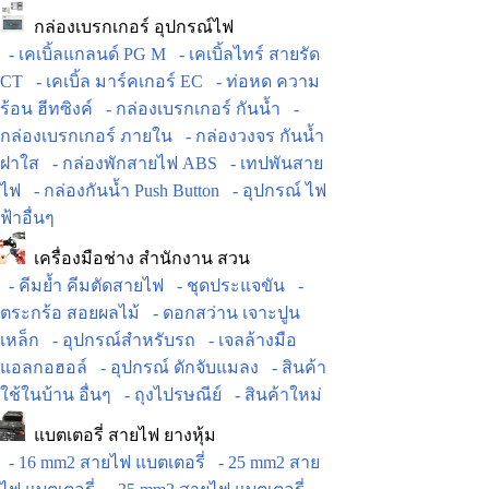
กล่องเบรกเกอร์ อุปกรณ์ไฟ
- เคเบิ้ลแกลนด์ PG M
- เคเบิ้ลไทร์ สายรัด
CT
- เคเบิ้ล มาร์คเกอร์ EC
- ท่อหด ความ
ร้อน ฮีทซิงค์
- กล่องเบรกเกอร์ กันน้ำ
-
กล่องเบรกเกอร์ ภายใน
- กล่องวงจร กันน้ำ
ฝาใส
- กล่องพักสายไฟ ABS
- เทปพันสาย
ไฟ
- กล่องกันน้ำ Push Button
- อุปกรณ์ ไฟ
ฟ้าอื่นๆ
เครื่องมือช่าง สำนักงาน สวน
- คีมย้ำ คีมตัดสายไฟ
- ชุดประแจขัน
-
ตระกร้อ สอยผลไม้
- ดอกสว่าน เจาะปูน
เหล็ก
- อุปกรณ์สำหรับรถ
- เจลล้างมือ
แอลกอฮอล์
- อุปกรณ์ ดักจับแมลง
- สินค้า
ใช้ในบ้าน อื่นๆ
- ถุงไปรษณีย์
- สินค้าใหม่
แบตเตอรี่ สายไฟ ยางหุ้ม
- 16 mm2 สายไฟ แบตเตอรี่
- 25 mm2 สาย