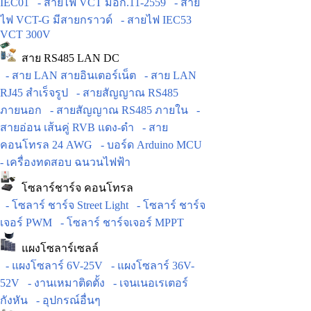
IEC01
- สายไฟ VCT มอก.11-2559
- สาย
ไฟ VCT-G มีสายกราวด์
- สายไฟ IEC53
VCT 300V
สาย RS485 LAN DC
- สาย LAN สายอินเตอร์เน็ต
- สาย LAN
RJ45 สำเร็จรูป
- สายสัญญาณ RS485
ภายนอก
- สายสัญญาณ RS485 ภายใน
-
สายอ่อน เส้นคู่ RVB แดง-ดำ
- สาย
คอนโทรล 24 AWG
- บอร์ด Arduino MCU
- เครื่องทดสอบ ฉนวนไฟฟ้า
โซลาร์ชาร์จ คอนโทรล
- โซลาร์ ชาร์จ Street Light
- โซลาร์ ชาร์จ
เจอร์ PWM
- โซลาร์ ชาร์จเจอร์ MPPT
แผงโซลาร์เซลล์
- แผงโซลาร์ 6V-25V
- แผงโซลาร์ 36V-
52V
- งานเหมาติดตั้ง
- เจนเนอเรเตอร์
กังหัน
- อุปกรณ์อื่นๆ