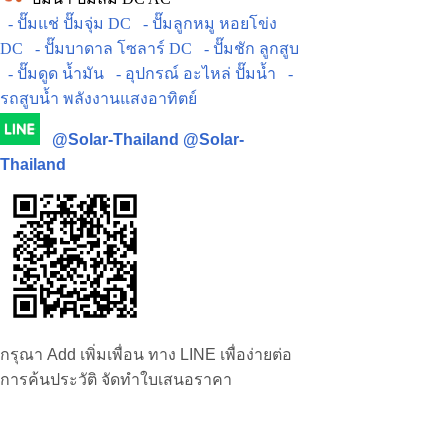
- ปั๊มแช่ ปั๊มจุ่ม DC
- ปั๊มลูกหมู หอยโข่ง
DC
- ปั๊มบาดาล โซลาร์ DC
- ปั๊มชัก ลูกสูบ
- ปั๊มดูด น้ำมัน
- อุปกรณ์ อะไหล่ ปั๊มน้ำ
-
รถสูบน้ำ พลังงานแสงอาทิตย์
@Solar-Thailand
@Solar-
Thailand
กรุณา Add เพิ่มเพื่อน ทาง LINE เพื่อง่ายต่อ
การค้นประวัติ จัดทำใบเสนอราคา