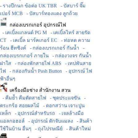
- รางปีกนก ข้อต่อ UK TBR
- บัสบาร์ จั๊ม
เปอร์ MCB
- บัสบาร์ทองแดง ลูกถ้วย
กล่องเบรกเกอร์ อุปกรณ์ไฟ
- เคเบิ้ลแกลนด์ PG M
- เคเบิ้ลไทร์ สายรัด
CT
- เคเบิ้ล มาร์คเกอร์ EC
- ท่อหด ความ
ร้อน ฮีทซิงค์
- กล่องเบรกเกอร์ กันน้ำ
-
กล่องเบรกเกอร์ ภายใน
- กล่องวงจร กันน้ำ
ฝาใส
- กล่องพักสายไฟ ABS
- เทปพันสาย
ไฟ
- กล่องกันน้ำ Push Button
- อุปกรณ์ ไฟ
ฟ้าอื่นๆ
เครื่องมือช่าง สำนักงาน สวน
- คีมย้ำ คีมตัดสายไฟ
- ชุดประแจขัน
-
ตระกร้อ สอยผลไม้
- ดอกสว่าน เจาะปูน
เหล็ก
- อุปกรณ์สำหรับรถ
- เจลล้างมือ
แอลกอฮอล์
- อุปกรณ์ ดักจับแมลง
- สินค้า
ใช้ในบ้าน อื่นๆ
- ถุงไปรษณีย์
- สินค้าใหม่