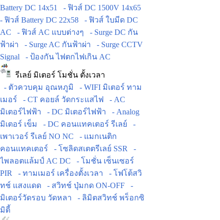
Battery DC 14x51
- ฟิวส์ DC 1500V 14x65
- ฟิวส์ Battery DC 22x58
- ฟิวส์ ใบมีด DC
AC
- ฟิวส์ AC แบบต่างๆ
- Surge DC กัน
ฟ้าผ่า
- Surge AC กันฟ้าผ่า
- Surge CCTV
Signal
- ป้องกัน ไฟตกไฟเกิน AC
รีเลย์ มิเตอร์ โมชั่น ตั้งเวลา
- ตัวควบคุม อุณหภูมิ
- WIFI มิเตอร์ ทาม
เมอร์
- CT คอยล์ วัดกระแสไฟ
- AC
มิเตอร์ไฟฟ้า
- DC มิเตอร์ไฟฟ้า
- Analog
มิเตอร์ เข็ม
- DC คอนแทคเตอร์ รีเลย์
-
เพาเวอร์ รีเลย์ NO NC
- แมกเนติก
คอนแทคเตอร์
- โซลิดสเตตรีเลย์ SSR
-
ไพลอตแล้มป์ AC DC
- โมชั่น เซ็นเซอร์
PIR
- ทามเมอร์ เครื่องตั้งเวลา
- โฟโต้สวิ
ทช์ แสงแดด
- สวิทช์ ปุ่มกด ON-OFF
-
มิเตอร์วัดรอบ วัดหลา
- ลิมิตสวิทช์ พร็อกซิ
มิตี้