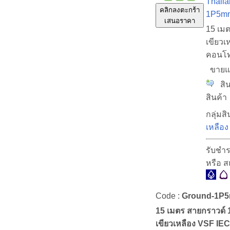
Thaila
คลิกลงตะกร้า
1P5m
เสนอราคา
15 เม
เขียวเ
คอนโ
ขายแ
สินค
สินค้า
กลุ่มสิ
เหลือง
รับชำร
หรือ 
Code :
Ground-1P
15 เมตร สายกราวด์
เขียวเหลือง VSF IEC