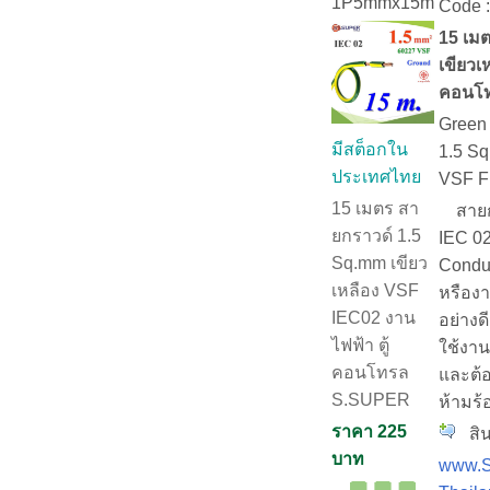
1P5mmx15m
Code 
15 เม
เขียวเ
คอนโ
Green 
มีสต็อกใน
1.5 S
ประเทศไทย
VSF Fl
15 เมตร สา
สายกร
ยกราวด์ 1.5
IEC 0
Sq.mm เขียว
Condu
เหลือง VSF
หรือง
IEC02 งาน
อย่าง
ไฟฟ้า ตู้
ใช้งาน
คอนโทรล
และต้อ
S.SUPER
ห้ามร้
ราคา 225
สิน
บาท
www.S