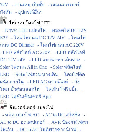
52V
- งานเหมาติดตั้ง
- เจนเนอเรเตอร์
กังหัน
- อุปกรณ์อื่นๆ
ไฟถนน โคมไฟ LED
- Driver LED แปลงไฟ
- หลอดไฟ DC 12V
E27
- โคมไฟถนน DC 12V 24V
- โคมไฟ
ถนน DC Dimmer
- โคมไฟถนน AC 220V
- LED ฟลัดไลท์ AC 220V
- LED ฟลัดไลท์
DC 12V 24V
- LED แบบพกพา เดินทาง
-
Solar ไฟถนน All in One
- Solar ฟลัดไลท์
LED
- Solar ไฟสวน ทางเดิน
- โคมไฟติด
ผนัง ภายใน
- LED AC ดาวน์ไลท์
- กิ่ง
โคม ขั้วต่อหลอดไฟ
- ไฟเส้น ไฟริบบิ้น
-
LED โมชั่นเซ็นเซอร์ App
อินเวอร์เตอร์ แปลงไฟ
- หม้อแปลงไฟ AC
- AC to DC สวิชชิ่ง
-
AC to DC อะแดปเตอร์
- AVR ป้องกันไฟตก
ไฟเกิน
- DC to AC โมดิฟายชายน์เวฟ
-