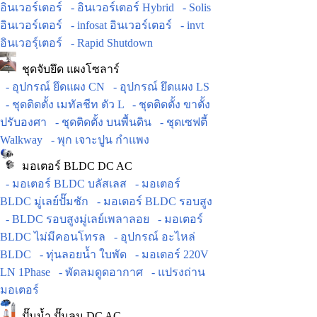
อินเวอร์เตอร์
- อินเวอร์เตอร์ Hybrid
- Solis
อินเวอร์เตอร์
- infosat อินเวอร์เตอร์
- invt
อินเวอร์ฺเตอร์
- Rapid Shutdown
ชุดจับยึด แผงโซลาร์
- อุปกรณ์ ยึดแผง CN
- อุปกรณ์ ยึดแผง LS
- ชุดติดตั้ง เมทัลชีท ตัว L
- ชุดติดตั้ง ขาตั้ง
ปรับองศา
- ชุดติดตั้ง บนพื้นดิน
- ชุดเซฟตี้
Walkway
- พุก เจาะปูน กำแพง
มอเตอร์ BLDC DC AC
- มอเตอร์ BLDC บลัสเลส
- มอเตอร์
BLDC มู่เลย์ปั๊มชัก
- มอเตอร์ BLDC รอบสูง
- BLDC รอบสูงมู่เลย์เพลาลอย
- มอเตอร์
BLDC ไม่มีคอนโทรล
- อุปกรณ์ อะไหล่
BLDC
- ทุ่นลอยน้ำ ใบพัด
- มอเตอร์ 220V
LN 1Phase
- พัดลมดูดอากาศ
- แปรงถ่าน
มอเตอร์
ปั๊มน้ำ ปั๊มลม DC AC