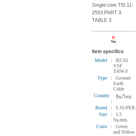
Single core TIS 11-
2553 PART 3,
TABLE 3
Item specifics
Model :
IEC02
VSF
THW-F
Type :
Ground
Earth
Cable
Country
จีน/ไทย
:
Brand :
S.SUPER
Size :
1.5
Sq.mm.
Color :
Green
and Yellow