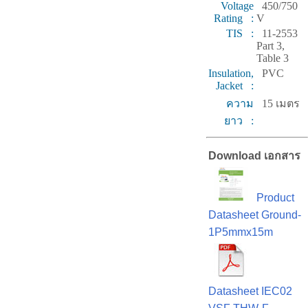
Voltage
450/750
Rating :
V
TIS :
11-2553
Part 3,
Table 3
Insulation,
PVC
Jacket :
ความ
15 เมตร
ยาว :
Download เอกสาร
Product
Datasheet Ground-
1P5mmx15m
Datasheet IEC02