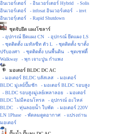
อินเวอร์เตอร์
- อินเวอร์เตอร์ Hybrid
- Solis
อินเวอร์เตอร์
- infosat อินเวอร์เตอร์
- invt
อินเวอร์ฺเตอร์
- Rapid Shutdown
ชุดจับยึด แผงโซลาร์
- อุปกรณ์ ยึดแผง CN
- อุปกรณ์ ยึดแผง LS
- ชุดติดตั้ง เมทัลชีท ตัว L
- ชุดติดตั้ง ขาตั้ง
ปรับองศา
- ชุดติดตั้ง บนพื้นดิน
- ชุดเซฟตี้
Walkway
- พุก เจาะปูน กำแพง
มอเตอร์ BLDC DC AC
- มอเตอร์ BLDC บลัสเลส
- มอเตอร์
BLDC มู่เลย์ปั๊มชัก
- มอเตอร์ BLDC รอบสูง
- BLDC รอบสูงมู่เลย์เพลาลอย
- มอเตอร์
BLDC ไม่มีคอนโทรล
- อุปกรณ์ อะไหล่
BLDC
- ทุ่นลอยน้ำ ใบพัด
- มอเตอร์ 220V
LN 1Phase
- พัดลมดูดอากาศ
- แปรงถ่าน
มอเตอร์
ปั๊มน้ำ ปั๊มลม DC AC