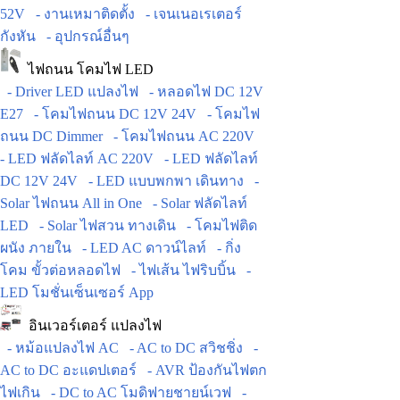
52V
- งานเหมาติดตั้ง
- เจนเนอเรเตอร์
กังหัน
- อุปกรณ์อื่นๆ
ไฟถนน โคมไฟ LED
- Driver LED แปลงไฟ
- หลอดไฟ DC 12V
E27
- โคมไฟถนน DC 12V 24V
- โคมไฟ
ถนน DC Dimmer
- โคมไฟถนน AC 220V
- LED ฟลัดไลท์ AC 220V
- LED ฟลัดไลท์
DC 12V 24V
- LED แบบพกพา เดินทาง
-
Solar ไฟถนน All in One
- Solar ฟลัดไลท์
LED
- Solar ไฟสวน ทางเดิน
- โคมไฟติด
ผนัง ภายใน
- LED AC ดาวน์ไลท์
- กิ่ง
โคม ขั้วต่อหลอดไฟ
- ไฟเส้น ไฟริบบิ้น
-
LED โมชั่นเซ็นเซอร์ App
อินเวอร์เตอร์ แปลงไฟ
- หม้อแปลงไฟ AC
- AC to DC สวิชชิ่ง
-
AC to DC อะแดปเตอร์
- AVR ป้องกันไฟตก
ไฟเกิน
- DC to AC โมดิฟายชายน์เวฟ
-