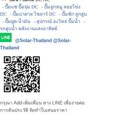
- ปั๊มแช่ ปั๊มจุ่ม DC
- ปั๊มลูกหมู หอยโข่ง
DC
- ปั๊มบาดาล โซลาร์ DC
- ปั๊มชัก ลูกสูบ
- ปั๊มดูด น้ำมัน
- อุปกรณ์ อะไหล่ ปั๊มน้ำ
-
รถสูบน้ำ พลังงานแสงอาทิตย์
@Solar-Thailand
@Solar-
Thailand
กรุณา Add เพิ่มเพื่อน ทาง LINE เพื่อง่ายต่อ
การค้นประวัติ จัดทำใบเสนอราคา