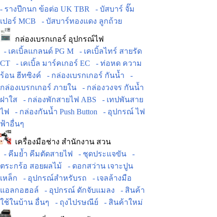
- รางปีกนก ข้อต่อ UK TBR
- บัสบาร์ จั๊ม
เปอร์ MCB
- บัสบาร์ทองแดง ลูกถ้วย
กล่องเบรกเกอร์ อุปกรณ์ไฟ
- เคเบิ้ลแกลนด์ PG M
- เคเบิ้ลไทร์ สายรัด
CT
- เคเบิ้ล มาร์คเกอร์ EC
- ท่อหด ความ
ร้อน ฮีทซิงค์
- กล่องเบรกเกอร์ กันน้ำ
-
กล่องเบรกเกอร์ ภายใน
- กล่องวงจร กันน้ำ
ฝาใส
- กล่องพักสายไฟ ABS
- เทปพันสาย
ไฟ
- กล่องกันน้ำ Push Button
- อุปกรณ์ ไฟ
ฟ้าอื่นๆ
เครื่องมือช่าง สำนักงาน สวน
- คีมย้ำ คีมตัดสายไฟ
- ชุดประแจขัน
-
ตระกร้อ สอยผลไม้
- ดอกสว่าน เจาะปูน
เหล็ก
- อุปกรณ์สำหรับรถ
- เจลล้างมือ
แอลกอฮอล์
- อุปกรณ์ ดักจับแมลง
- สินค้า
ใช้ในบ้าน อื่นๆ
- ถุงไปรษณีย์
- สินค้าใหม่