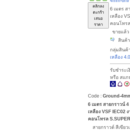
4mm-6m/
คลิกลง
6 เมตร ส
ตะกร้า
เหลือง VS
เสนอ
คอนโทรล
ราคา
ขายแล้
สินค้าพ
กลุ่มสินค้
เหลือง 4
รับชำระเ
หรือ สแก
Code :
Ground-4m
6 เมตร สายกราวน์ 4
เหลือง VSF IEC02 งา
คอนโทรล S.SUPE
สายกราวด์ สีเขียวเ