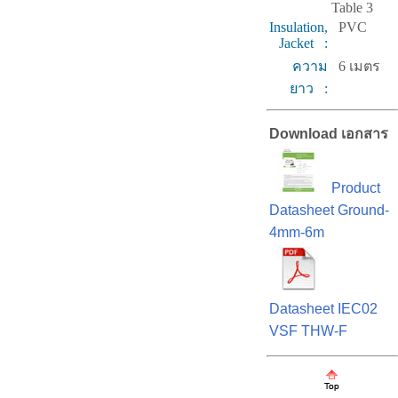
Table 3
Insulation,
PVC
Jacket :
ความ
6 เมตร
ยาว :
Download เอกสาร
Product
Datasheet Ground-
4mm-6m
Datasheet IEC02
VSF THW-F