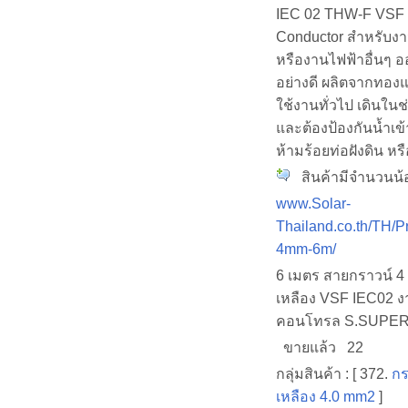
IEC 02 THW-F VSF 
Conductor สำหรับงา
หรืองานไฟฟ้าอื่นๆ 
อย่างดี ผลิตจากทอ
ใช้งานทั่วไป เดินในช
และต้องป้องกันน้ำเข
ห้ามร้อยท่อฝังดิน หร
สินค้ามีจำนวนน้
www.Solar-
Thailand.co.th/TH/P
4mm-6m/
6 เมตร สายกราวน์ 4
เหลือง VSF IEC02 งา
คอนโทรล S.SUPE
ขายแล้ว 22
กลุ่มสินค้า : [ 372.
กร
เหลือง 4.0 mm2
]