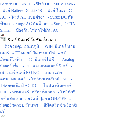
Battery DC 14x51
- ฟิวส์ DC 1500V 14x65
- ฟิวส์ Battery DC 22x58
- ฟิวส์ ใบมีด DC
AC
- ฟิวส์ AC แบบต่างๆ
- Surge DC กัน
ฟ้าผ่า
- Surge AC กันฟ้าผ่า
- Surge CCTV
Signal
- ป้องกัน ไฟตกไฟเกิน AC
รีเลย์ มิเตอร์ โมชั่น ตั้งเวลา
- ตัวควบคุม อุณหภูมิ
- WIFI มิเตอร์ ทาม
เมอร์
- CT คอยล์ วัดกระแสไฟ
- AC
มิเตอร์ไฟฟ้า
- DC มิเตอร์ไฟฟ้า
- Analog
มิเตอร์ เข็ม
- DC คอนแทคเตอร์ รีเลย์
-
เพาเวอร์ รีเลย์ NO NC
- แมกเนติก
คอนแทคเตอร์
- โซลิดสเตตรีเลย์ SSR
-
ไพลอตแล้มป์ AC DC
- โมชั่น เซ็นเซอร์
PIR
- ทามเมอร์ เครื่องตั้งเวลา
- โฟโต้สวิ
ทช์ แสงแดด
- สวิทช์ ปุ่มกด ON-OFF
-
มิเตอร์วัดรอบ วัดหลา
- ลิมิตสวิทช์ พร็อกซิ
มิตี้