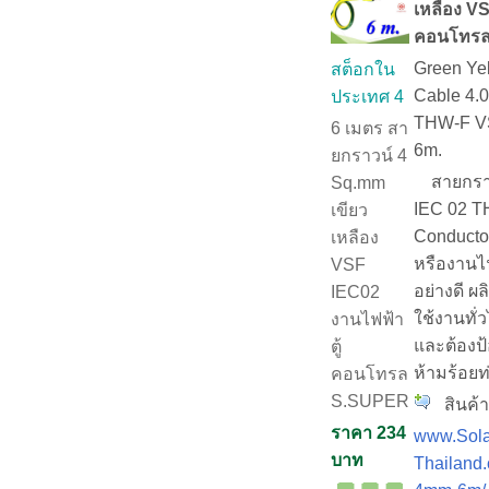
เหลือง VS
คอนโทรล
Green Yel
สต็อกใน
Cable 4.
ประเทศ 4
THW-F VS
6 เมตร สา
6m.
ยกราวน์ 4
สายกราวด
Sq.mm
IEC 02 T
เขียว
Conducto
เหลือง
หรืองานไ
VSF
อย่างดี 
IEC02
ใช้งานทั่
งานไฟฟ้า
และต้องป้
ตู้
ห้ามร้อยท
คอนโทรล
S.SUPER
สินค้า
ราคา 234
www.Sola
บาท
Thailand.