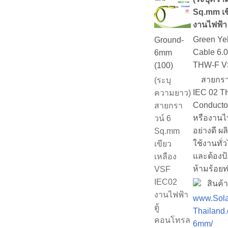
Sq.mm เข
งานไฟฟ้า
Green Yel
Ground-
Cable 6.
6mm
THW-F VS
(100)
สายกราวด
(ระบุ
IEC 02 T
ความยาว)
Conducto
สายกรา
หรืองานไ
วน์ 6
อย่างดี 
Sq.mm
ใช้งานทั่
เขียว
และต้องป้
เหลือง
ห้ามร้อยท
VSF
IEC02
สินค้าม
งานไฟฟ้า
www.Sola
ตู้
Thailand.
คอนโทรล
6mm/