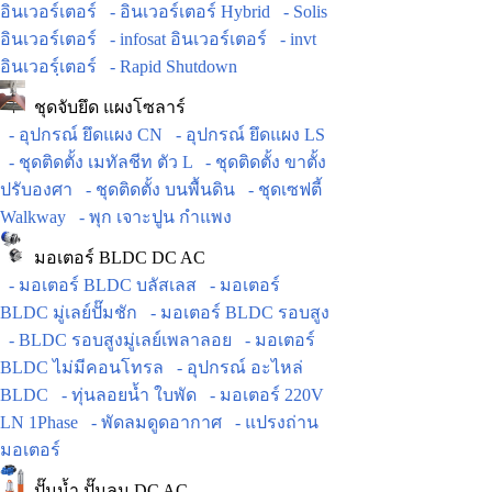
อินเวอร์เตอร์
- อินเวอร์เตอร์ Hybrid
- Solis
อินเวอร์เตอร์
- infosat อินเวอร์เตอร์
- invt
อินเวอร์ฺเตอร์
- Rapid Shutdown
ชุดจับยึด แผงโซลาร์
- อุปกรณ์ ยึดแผง CN
- อุปกรณ์ ยึดแผง LS
- ชุดติดตั้ง เมทัลชีท ตัว L
- ชุดติดตั้ง ขาตั้ง
ปรับองศา
- ชุดติดตั้ง บนพื้นดิน
- ชุดเซฟตี้
Walkway
- พุก เจาะปูน กำแพง
มอเตอร์ BLDC DC AC
- มอเตอร์ BLDC บลัสเลส
- มอเตอร์
BLDC มู่เลย์ปั๊มชัก
- มอเตอร์ BLDC รอบสูง
- BLDC รอบสูงมู่เลย์เพลาลอย
- มอเตอร์
BLDC ไม่มีคอนโทรล
- อุปกรณ์ อะไหล่
BLDC
- ทุ่นลอยน้ำ ใบพัด
- มอเตอร์ 220V
LN 1Phase
- พัดลมดูดอากาศ
- แปรงถ่าน
มอเตอร์
ปั๊มน้ำ ปั๊มลม DC AC