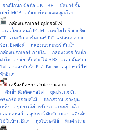
- รางปีกนก ข้อต่อ UK TBR
- บัสบาร์ จั๊ม
เปอร์ MCB
- บัสบาร์ทองแดง ลูกถ้วย
กล่องเบรกเกอร์ อุปกรณ์ไฟ
- เคเบิ้ลแกลนด์ PG M
- เคเบิ้ลไทร์ สายรัด
CT
- เคเบิ้ล มาร์คเกอร์ EC
- ท่อหด ความ
ร้อน ฮีทซิงค์
- กล่องเบรกเกอร์ กันน้ำ
-
กล่องเบรกเกอร์ ภายใน
- กล่องวงจร กันน้ำ
ฝาใส
- กล่องพักสายไฟ ABS
- เทปพันสาย
ไฟ
- กล่องกันน้ำ Push Button
- อุปกรณ์ ไฟ
ฟ้าอื่นๆ
เครื่องมือช่าง สำนักงาน สวน
- คีมย้ำ คีมตัดสายไฟ
- ชุดประแจขัน
-
ตระกร้อ สอยผลไม้
- ดอกสว่าน เจาะปูน
เหล็ก
- อุปกรณ์สำหรับรถ
- เจลล้างมือ
แอลกอฮอล์
- อุปกรณ์ ดักจับแมลง
- สินค้า
ใช้ในบ้าน อื่นๆ
- ถุงไปรษณีย์
- สินค้าใหม่