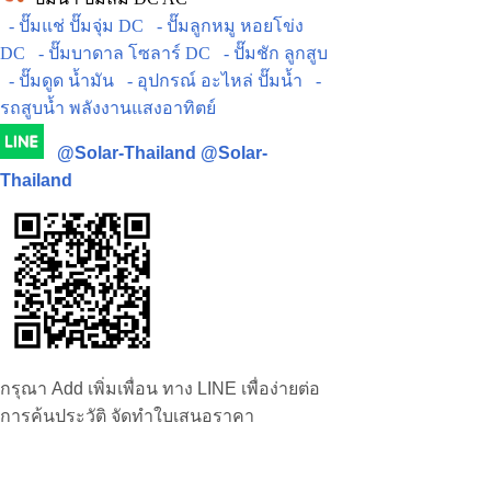
- ปั๊มแช่ ปั๊มจุ่ม DC
- ปั๊มลูกหมู หอยโข่ง
DC
- ปั๊มบาดาล โซลาร์ DC
- ปั๊มชัก ลูกสูบ
- ปั๊มดูด น้ำมัน
- อุปกรณ์ อะไหล่ ปั๊มน้ำ
-
รถสูบน้ำ พลังงานแสงอาทิตย์
@Solar-Thailand
@Solar-
Thailand
กรุณา Add เพิ่มเพื่อน ทาง LINE เพื่อง่ายต่อ
การค้นประวัติ จัดทำใบเสนอราคา