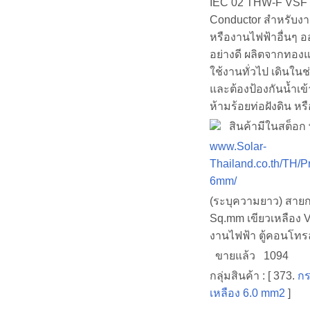
IEC 02 THW-F VSF 
Conductor สำหรับงา
หรืองานไฟฟ้าอื่นๆ 
อย่างดี ผลิตจากทอ
ใช้งานทั่วไป เดินในช
และต้องป้องกันน้ำเข
ห้ามร้อยท่อฝังดิน หร
สินค้ามีในสต็อก พ
www.Solar-
Thailand.co.th/TH/P
6mm/
(ระบุความยาว) สายก
Sq.mm เขียวเหลือง 
งานไฟฟ้า ตู้คอนโท
ขายแล้ว 1094
กลุ่มสินค้า : [ 373.
กร
เหลือง 6.0 mm2
]