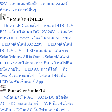
52V
- งานเหมาติดตั้ง
- เจนเนอเรเตอร์
กังหัน
- อุปกรณ์อื่นๆ
ไฟถนน โคมไฟ LED
- Driver LED แปลงไฟ
- หลอดไฟ DC 12V
E27
- โคมไฟถนน DC 12V 24V
- โคมไฟ
ถนน DC Dimmer
- โคมไฟถนน AC 220V
- LED ฟลัดไลท์ AC 220V
- LED ฟลัดไลท์
DC 12V 24V
- LED แบบพกพา เดินทาง
-
Solar ไฟถนน All in One
- Solar ฟลัดไลท์
LED
- Solar ไฟสวน ทางเดิน
- โคมไฟติด
ผนัง ภายใน
- LED AC ดาวน์ไลท์
- กิ่ง
โคม ขั้วต่อหลอดไฟ
- ไฟเส้น ไฟริบบิ้น
-
LED โมชั่นเซ็นเซอร์ App
อินเวอร์เตอร์ แปลงไฟ
- หม้อแปลงไฟ AC
- AC to DC สวิชชิ่ง
-
AC to DC อะแดปเตอร์
- AVR ป้องกันไฟตก
ไฟเกิน
- DC to AC โมดิฟายชายน์เวฟ
-