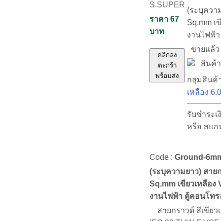
S.SUPER
(ระบุควา
ราคา 67
Sq.mm เข
บาท
งานไฟฟ้า
ขายแล้
คลิกลง
สินค้า
ตะกร้า
พร้อมส่ง
กลุ่มสินค้
เหลือง 6
รับชำระเ
หรือ สแก
Code :
Ground-6m
(ระบุความยาว) สายก
Sq.mm เขียวเหลือง
งานไฟฟ้า ตู้คอนโท
สายกราวด์ สีเขียวเ