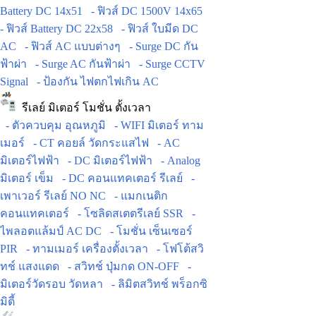
Battery DC 14x51
- ฟิวส์ DC 1500V 14x65
- ฟิวส์ Battery DC 22x58
- ฟิวส์ ใบมีด DC
AC
- ฟิวส์ AC แบบต่างๆ
- Surge DC กัน
ฟ้าผ่า
- Surge AC กันฟ้าผ่า
- Surge CCTV
Signal
- ป้องกัน ไฟตกไฟเกิน AC
รีเลย์ มิเตอร์ โมชั่น ตั้งเวลา
- ตัวควบคุม อุณหภูมิ
- WIFI มิเตอร์ ทาม
เมอร์
- CT คอยล์ วัดกระแสไฟ
- AC
มิเตอร์ไฟฟ้า
- DC มิเตอร์ไฟฟ้า
- Analog
มิเตอร์ เข็ม
- DC คอนแทคเตอร์ รีเลย์
-
เพาเวอร์ รีเลย์ NO NC
- แมกเนติก
คอนแทคเตอร์
- โซลิดสเตตรีเลย์ SSR
-
ไพลอตแล้มป์ AC DC
- โมชั่น เซ็นเซอร์
PIR
- ทามเมอร์ เครื่องตั้งเวลา
- โฟโต้สวิ
ทช์ แสงแดด
- สวิทช์ ปุ่มกด ON-OFF
-
มิเตอร์วัดรอบ วัดหลา
- ลิมิตสวิทช์ พร็อกซิ
มิตี้