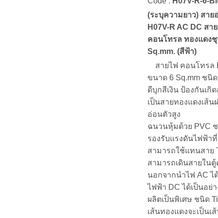
Code :
H07V-R-6-Bl
(ระบุความยาว) สายอ
H07V-R AC DC สายเ
คอนโทรล ทองแดงชุบดี
Sq.mm. (สีฟ้า)
สายไฟ คอนโทรล 
ขนาด 6 Sq.mm ชนิด
ดีบุกสีเงิน ป้องกันเ
เป็นสายทองแดงเส้น
อ่อนตัวสูง
ฉนวนหุ้มด้วย PVC ช
รองรับแรงดันไฟฟ้าที
สามารถใช้แทนสาย
สามารถเดินสายในตู
นอกจากนำไฟ AC ได้ด
ไฟฟ้า DC ได้เป็นอย่าง
ผลิตเป็นพิเศษ ชนิด 
เส้นทองแดงจะเป็นเส