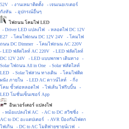
52V
- งานเหมาติดตั้ง
- เจนเนอเรเตอร์
กังหัน
- อุปกรณ์อื่นๆ
ไฟถนน โคมไฟ LED
- Driver LED แปลงไฟ
- หลอดไฟ DC 12V
E27
- โคมไฟถนน DC 12V 24V
- โคมไฟ
ถนน DC Dimmer
- โคมไฟถนน AC 220V
- LED ฟลัดไลท์ AC 220V
- LED ฟลัดไลท์
DC 12V 24V
- LED แบบพกพา เดินทาง
-
Solar ไฟถนน All in One
- Solar ฟลัดไลท์
LED
- Solar ไฟสวน ทางเดิน
- โคมไฟติด
ผนัง ภายใน
- LED AC ดาวน์ไลท์
- กิ่ง
โคม ขั้วต่อหลอดไฟ
- ไฟเส้น ไฟริบบิ้น
-
LED โมชั่นเซ็นเซอร์ App
อินเวอร์เตอร์ แปลงไฟ
- หม้อแปลงไฟ AC
- AC to DC สวิชชิ่ง
-
AC to DC อะแดปเตอร์
- AVR ป้องกันไฟตก
ไฟเกิน
- DC to AC โมดิฟายชายน์เวฟ
-