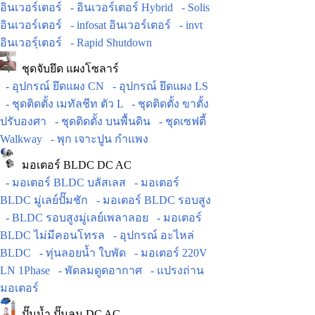
อินเวอร์เตอร์
- อินเวอร์เตอร์ Hybrid
- Solis
อินเวอร์เตอร์
- infosat อินเวอร์เตอร์
- invt
อินเวอร์ฺเตอร์
- Rapid Shutdown
ชุดจับยึด แผงโซลาร์
- อุปกรณ์ ยึดแผง CN
- อุปกรณ์ ยึดแผง LS
- ชุดติดตั้ง เมทัลชีท ตัว L
- ชุดติดตั้ง ขาตั้ง
ปรับองศา
- ชุดติดตั้ง บนพื้นดิน
- ชุดเซฟตี้
Walkway
- พุก เจาะปูน กำแพง
มอเตอร์ BLDC DC AC
- มอเตอร์ BLDC บลัสเลส
- มอเตอร์
BLDC มู่เลย์ปั๊มชัก
- มอเตอร์ BLDC รอบสูง
- BLDC รอบสูงมู่เลย์เพลาลอย
- มอเตอร์
BLDC ไม่มีคอนโทรล
- อุปกรณ์ อะไหล่
BLDC
- ทุ่นลอยน้ำ ใบพัด
- มอเตอร์ 220V
LN 1Phase
- พัดลมดูดอากาศ
- แปรงถ่าน
มอเตอร์
ปั๊มน้ำ ปั๊มลม DC AC