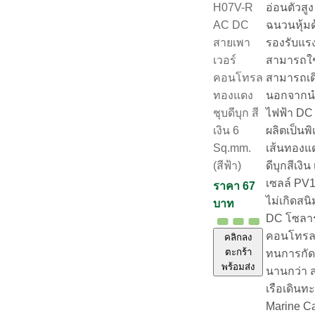
อ่อนตัวสูง
H07V-R
ฉนวนหุ้ม
AC DC
รองรับแรง
สายเพา
สามารถใ
เวอร์
สามารถเด
คอนโทรล
นอกจากนำ
ทองแดง
ไฟฟ้า DC ไ
ชุบดีบุก สี
ผลิตเป็นพ
เงิน 6
เส้นทองแ
Sq.mm.
ดีบุกสีเงิ
(สีฟ้า)
เซลล์ PV
ราคา 67
ไม่เกิดสน
บาท
DC โซลาร์
คอนโทรล 
คลิกลง
ตะกร้า
ทนการกัดก
พร้อมส่ง
นานกว่า 
เรือเดินทะ
Marine C