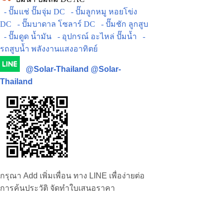
- ปั๊มแช่ ปั๊มจุ่ม DC
- ปั๊มลูกหมู หอยโข่ง
DC
- ปั๊มบาดาล โซลาร์ DC
- ปั๊มชัก ลูกสูบ
- ปั๊มดูด น้ำมัน
- อุปกรณ์ อะไหล่ ปั๊มน้ำ
-
รถสูบน้ำ พลังงานแสงอาทิตย์
@Solar-Thailand
@Solar-
Thailand
กรุณา Add เพิ่มเพื่อน ทาง LINE เพื่อง่ายต่อ
การค้นประวัติ จัดทำใบเสนอราคา