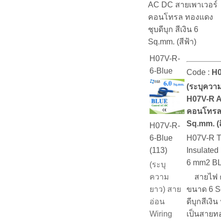
AC DC สายเพาเวอร์
คอนโทรล ทองแดง
ชุบดีบุก สีเงิน 6
Sq.mm. (สีฟ้า)
H07V-R-
6-Blue
Code :
H0
(ระบุควา
H07V-R A
คอนโทรล ท
Sq.mm. (ส
H07V-R-
H07V-R T
6-Blue
Insulated 
(113)
6 mm2 B
(ระบุ
สายไฟ ค
ความ
ขนาด 6 S
ยาว) สาย
ดีบุกสีเงิ
อ่อน
เป็นสายท
Wiring