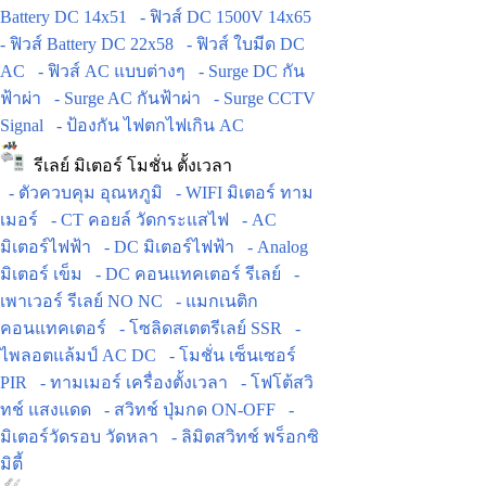
Battery DC 14x51
- ฟิวส์ DC 1500V 14x65
- ฟิวส์ Battery DC 22x58
- ฟิวส์ ใบมีด DC
AC
- ฟิวส์ AC แบบต่างๆ
- Surge DC กัน
ฟ้าผ่า
- Surge AC กันฟ้าผ่า
- Surge CCTV
Signal
- ป้องกัน ไฟตกไฟเกิน AC
รีเลย์ มิเตอร์ โมชั่น ตั้งเวลา
- ตัวควบคุม อุณหภูมิ
- WIFI มิเตอร์ ทาม
เมอร์
- CT คอยล์ วัดกระแสไฟ
- AC
มิเตอร์ไฟฟ้า
- DC มิเตอร์ไฟฟ้า
- Analog
มิเตอร์ เข็ม
- DC คอนแทคเตอร์ รีเลย์
-
เพาเวอร์ รีเลย์ NO NC
- แมกเนติก
คอนแทคเตอร์
- โซลิดสเตตรีเลย์ SSR
-
ไพลอตแล้มป์ AC DC
- โมชั่น เซ็นเซอร์
PIR
- ทามเมอร์ เครื่องตั้งเวลา
- โฟโต้สวิ
ทช์ แสงแดด
- สวิทช์ ปุ่มกด ON-OFF
-
มิเตอร์วัดรอบ วัดหลา
- ลิมิตสวิทช์ พร็อกซิ
มิตี้