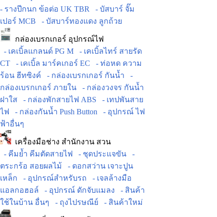
- รางปีกนก ข้อต่อ UK TBR
- บัสบาร์ จั๊ม
เปอร์ MCB
- บัสบาร์ทองแดง ลูกถ้วย
กล่องเบรกเกอร์ อุปกรณ์ไฟ
- เคเบิ้ลแกลนด์ PG M
- เคเบิ้ลไทร์ สายรัด
CT
- เคเบิ้ล มาร์คเกอร์ EC
- ท่อหด ความ
ร้อน ฮีทซิงค์
- กล่องเบรกเกอร์ กันน้ำ
-
กล่องเบรกเกอร์ ภายใน
- กล่องวงจร กันน้ำ
ฝาใส
- กล่องพักสายไฟ ABS
- เทปพันสาย
ไฟ
- กล่องกันน้ำ Push Button
- อุปกรณ์ ไฟ
ฟ้าอื่นๆ
เครื่องมือช่าง สำนักงาน สวน
- คีมย้ำ คีมตัดสายไฟ
- ชุดประแจขัน
-
ตระกร้อ สอยผลไม้
- ดอกสว่าน เจาะปูน
เหล็ก
- อุปกรณ์สำหรับรถ
- เจลล้างมือ
แอลกอฮอล์
- อุปกรณ์ ดักจับแมลง
- สินค้า
ใช้ในบ้าน อื่นๆ
- ถุงไปรษณีย์
- สินค้าใหม่