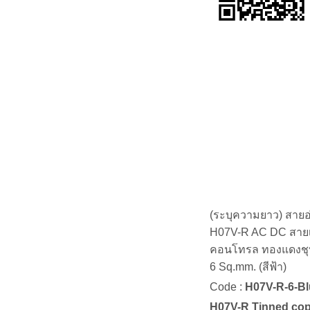
(ระบุความยาว) สายอ
H07V-R AC DC สายเ
คอนโทรล ทองแดงชุบดี
6 Sq.mm. (สีฟ้า)
Code :
H07V-R-6-Bl
H07V-R Tinned cop