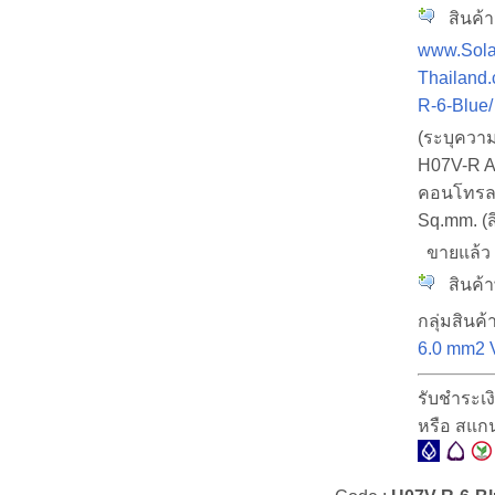
สินค้าม
www.Sola
Thailand.
R-6-Blue/
(ระบุควา
H07V-R A
คอนโทรล ท
Sq.mm. (สี
ขายแล้
สินค้าพ
กลุ่มสินค้า
6.0 mm2
รับชำระเ
หรือ สแก