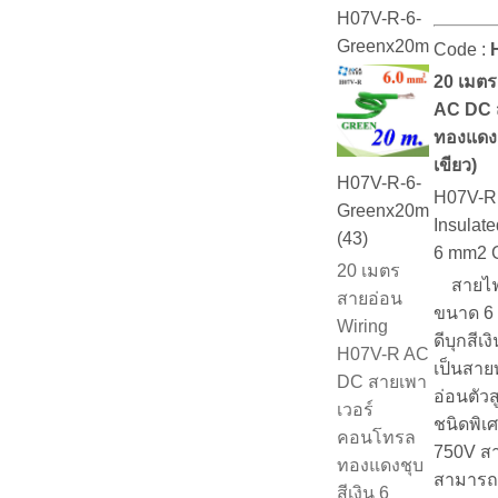
H07V-R-6-
Greenx20m
Code :
20 เมตร
AC DC 
ทองแดงช
เขียว)
H07V-R-6-
H07V-R 
Greenx20m
Insulate
(43)
6 mm2 
20 เมตร
สายไฟ
สายอ่อน
ขนาด 6 
Wiring
ดีบุกสีเ
H07V-R AC
เป็นสาย
DC สายเพา
อ่อนตัว
เวอร์
ชนิดพิเศ
คอนโทรล
750V ส
ทองแดงชุบ
สามารถ
สีเงิน 6