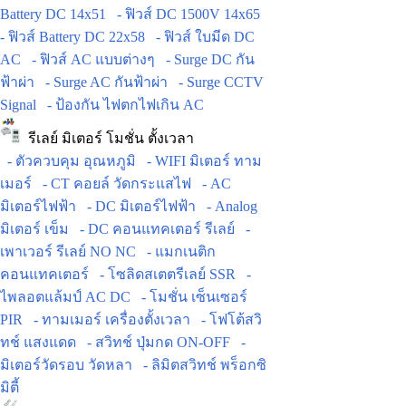
Battery DC 14x51
- ฟิวส์ DC 1500V 14x65
- ฟิวส์ Battery DC 22x58
- ฟิวส์ ใบมีด DC
AC
- ฟิวส์ AC แบบต่างๆ
- Surge DC กัน
ฟ้าผ่า
- Surge AC กันฟ้าผ่า
- Surge CCTV
Signal
- ป้องกัน ไฟตกไฟเกิน AC
รีเลย์ มิเตอร์ โมชั่น ตั้งเวลา
- ตัวควบคุม อุณหภูมิ
- WIFI มิเตอร์ ทาม
เมอร์
- CT คอยล์ วัดกระแสไฟ
- AC
มิเตอร์ไฟฟ้า
- DC มิเตอร์ไฟฟ้า
- Analog
มิเตอร์ เข็ม
- DC คอนแทคเตอร์ รีเลย์
-
เพาเวอร์ รีเลย์ NO NC
- แมกเนติก
คอนแทคเตอร์
- โซลิดสเตตรีเลย์ SSR
-
ไพลอตแล้มป์ AC DC
- โมชั่น เซ็นเซอร์
PIR
- ทามเมอร์ เครื่องตั้งเวลา
- โฟโต้สวิ
ทช์ แสงแดด
- สวิทช์ ปุ่มกด ON-OFF
-
มิเตอร์วัดรอบ วัดหลา
- ลิมิตสวิทช์ พร็อกซิ
มิตี้