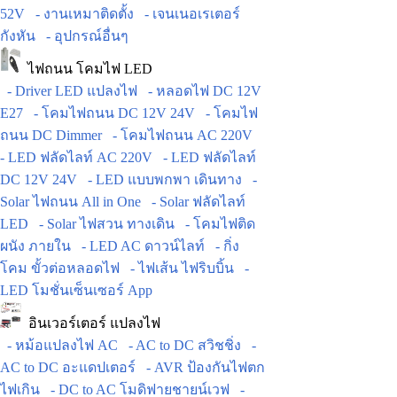
52V
- งานเหมาติดตั้ง
- เจนเนอเรเตอร์
กังหัน
- อุปกรณ์อื่นๆ
ไฟถนน โคมไฟ LED
- Driver LED แปลงไฟ
- หลอดไฟ DC 12V
E27
- โคมไฟถนน DC 12V 24V
- โคมไฟ
ถนน DC Dimmer
- โคมไฟถนน AC 220V
- LED ฟลัดไลท์ AC 220V
- LED ฟลัดไลท์
DC 12V 24V
- LED แบบพกพา เดินทาง
-
Solar ไฟถนน All in One
- Solar ฟลัดไลท์
LED
- Solar ไฟสวน ทางเดิน
- โคมไฟติด
ผนัง ภายใน
- LED AC ดาวน์ไลท์
- กิ่ง
โคม ขั้วต่อหลอดไฟ
- ไฟเส้น ไฟริบบิ้น
-
LED โมชั่นเซ็นเซอร์ App
อินเวอร์เตอร์ แปลงไฟ
- หม้อแปลงไฟ AC
- AC to DC สวิชชิ่ง
-
AC to DC อะแดปเตอร์
- AVR ป้องกันไฟตก
ไฟเกิน
- DC to AC โมดิฟายชายน์เวฟ
-