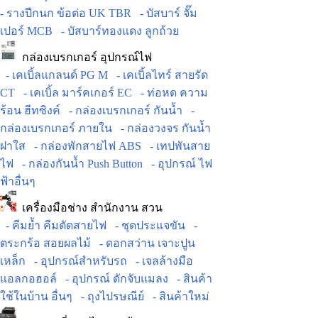
- รางปีกนก ข้อต่อ UK TBR
- บัสบาร์ จั๊ม
เปอร์ MCB
- บัสบาร์ทองแดง ลูกถ้วย
กล่องเบรกเกอร์ อุปกรณ์ไฟ
- เคเบิ้ลแกลนด์ PG M
- เคเบิ้ลไทร์ สายรัด
CT
- เคเบิ้ล มาร์คเกอร์ EC
- ท่อหด ความ
ร้อน ฮีทซิงค์
- กล่องเบรกเกอร์ กันน้ำ
-
กล่องเบรกเกอร์ ภายใน
- กล่องวงจร กันน้ำ
ฝาใส
- กล่องพักสายไฟ ABS
- เทปพันสาย
ไฟ
- กล่องกันน้ำ Push Button
- อุปกรณ์ ไฟ
ฟ้าอื่นๆ
เครื่องมือช่าง สำนักงาน สวน
- คีมย้ำ คีมตัดสายไฟ
- ชุดประแจขัน
-
ตระกร้อ สอยผลไม้
- ดอกสว่าน เจาะปูน
เหล็ก
- อุปกรณ์สำหรับรถ
- เจลล้างมือ
แอลกอฮอล์
- อุปกรณ์ ดักจับแมลง
- สินค้า
ใช้ในบ้าน อื่นๆ
- ถุงไปรษณีย์
- สินค้าใหม่