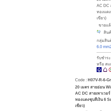
AC DC 
ทองแดงชุ
เขียว)
ขายแล
สินค้
กลุ่มสินค
6.0 mm
รับชำระ
หรือ ส
Code :
H07V-R-6-G
20 เมตร สายอ่อน W
AC DC สายเพาเวอร
ทองแดงชุบสีเงิน 6 S
เขียว)