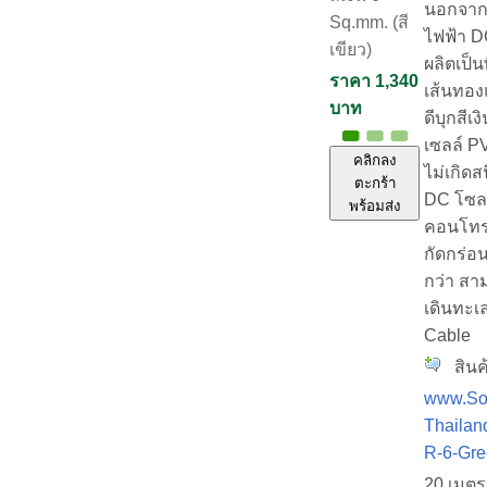
นอกจากน
Sq.mm. (สี
ไฟฟ้า DC
เขียว)
ผลิตเป็
ราคา 1,340
เส้นทอง
บาท
ดีบุกสีเ
เซลล์ P
คลิกลง
ไม่เกิด
ตะกร้า
DC โซลา
พร้อมส่ง
คอนโทรล
กัดกร่อน
กว่า สา
เดินทะเล
Cable
สินค้
www.Sol
Thailan
R-6-Gr
20 เมตร