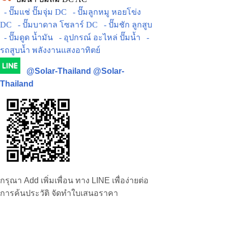
- ปั๊มแช่ ปั๊มจุ่ม DC
- ปั๊มลูกหมู หอยโข่ง
DC
- ปั๊มบาดาล โซลาร์ DC
- ปั๊มชัก ลูกสูบ
- ปั๊มดูด น้ำมัน
- อุปกรณ์ อะไหล่ ปั๊มน้ำ
-
รถสูบน้ำ พลังงานแสงอาทิตย์
@Solar-Thailand
@Solar-
Thailand
กรุณา Add เพิ่มเพื่อน ทาง LINE เพื่อง่ายต่อ
การค้นประวัติ จัดทำใบเสนอราคา