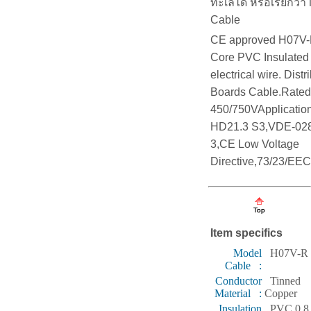
ทะเลได้ หรือเรียกว่า
Cable
CE approved H07V-
Core PVC Insulated 
electrical wire. Distr
Boards Cable.Rated
450/750VApplicatio
HD21.3 S3,VDE-028
3,CE Low Voltage
Directive,73/23/EE
Item specifics
Model
H07V-R
Cable :
Conductor
Tinned
Material :
Copper
Insulation
PVC 0.8