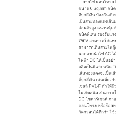
สายไฟ คอนโทรล 
ขนาด 6 Sq.mm ชนิด
ดีบุกสีเงิน ป้องกันเ
เป็นสายทองแดงเส้น
อ่อนตัวสูง ฉนวนหุ้ม
ชนิดพิเศษ รองรับแรงด
750V สามารถใช้แ
สามารถเดินสายในตู
นอกจากนำไฟ AC ได้ด
ไฟฟ้า DC ได้เป็นอย่าง
ผลิตเป็นพิเศษ ชนิด 
เส้นทองแดงจะเป็นเส
ดีบุกสีเงิน เช่นเดียว
เซลล์ PV1-F ทำให้ผ
ไม่เกิดสนิม สามารถใ
DC โซลาร์เซลล์ ภายใ
คอนโทรล หรือร้อยท
กัดกร่อนได้ดีกว่า ใช