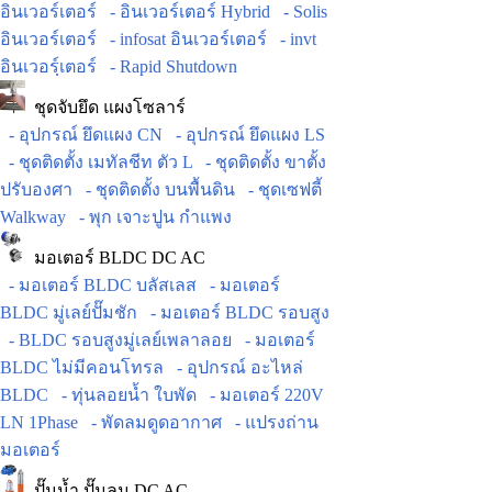
อินเวอร์เตอร์
- อินเวอร์เตอร์ Hybrid
- Solis
อินเวอร์เตอร์
- infosat อินเวอร์เตอร์
- invt
อินเวอร์ฺเตอร์
- Rapid Shutdown
ชุดจับยึด แผงโซลาร์
- อุปกรณ์ ยึดแผง CN
- อุปกรณ์ ยึดแผง LS
- ชุดติดตั้ง เมทัลชีท ตัว L
- ชุดติดตั้ง ขาตั้ง
ปรับองศา
- ชุดติดตั้ง บนพื้นดิน
- ชุดเซฟตี้
Walkway
- พุก เจาะปูน กำแพง
มอเตอร์ BLDC DC AC
- มอเตอร์ BLDC บลัสเลส
- มอเตอร์
BLDC มู่เลย์ปั๊มชัก
- มอเตอร์ BLDC รอบสูง
- BLDC รอบสูงมู่เลย์เพลาลอย
- มอเตอร์
BLDC ไม่มีคอนโทรล
- อุปกรณ์ อะไหล่
BLDC
- ทุ่นลอยน้ำ ใบพัด
- มอเตอร์ 220V
LN 1Phase
- พัดลมดูดอากาศ
- แปรงถ่าน
มอเตอร์
ปั๊มน้ำ ปั๊มลม DC AC