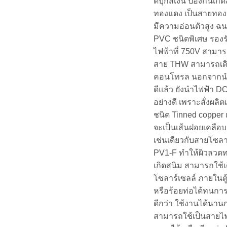
ดีบุกสีเงิน ป้องกันเกิ
ทองแดง เป็นสายทอง
มีความอ่อนตัวสูง ฉน
PVC ชนิดพิเศษ รองร
ไฟฟ้าที่ 750V สามา
สาย THW สามารถเดิ
คอนโทรล นอกจากนำ
ดีแล้ว ยังนำไฟฟ้า DC
อย่างดี เพราะสั่งผลิต
ชนิด Tinned copper
จะเป็นเส้นฝอยเคลือบด
เช่นเดียวกับสายโซลา
PV1-F ทำให้ผิวลวด
เกิดสนิม สามารถใช้
โซลาร์เซลล์ ภายในต
หรือร้อยท่อได้ทนการ
ดีกว่า ใช้งานได้นานก
สามารถใช้เป็นสายไฟก