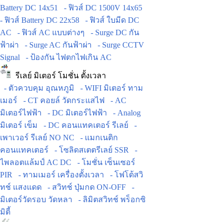
Battery DC 14x51
- ฟิวส์ DC 1500V 14x65
- ฟิวส์ Battery DC 22x58
- ฟิวส์ ใบมีด DC
AC
- ฟิวส์ AC แบบต่างๆ
- Surge DC กัน
ฟ้าผ่า
- Surge AC กันฟ้าผ่า
- Surge CCTV
Signal
- ป้องกัน ไฟตกไฟเกิน AC
รีเลย์ มิเตอร์ โมชั่น ตั้งเวลา
- ตัวควบคุม อุณหภูมิ
- WIFI มิเตอร์ ทาม
เมอร์
- CT คอยล์ วัดกระแสไฟ
- AC
มิเตอร์ไฟฟ้า
- DC มิเตอร์ไฟฟ้า
- Analog
มิเตอร์ เข็ม
- DC คอนแทคเตอร์ รีเลย์
-
เพาเวอร์ รีเลย์ NO NC
- แมกเนติก
คอนแทคเตอร์
- โซลิดสเตตรีเลย์ SSR
-
ไพลอตแล้มป์ AC DC
- โมชั่น เซ็นเซอร์
PIR
- ทามเมอร์ เครื่องตั้งเวลา
- โฟโต้สวิ
ทช์ แสงแดด
- สวิทช์ ปุ่มกด ON-OFF
-
มิเตอร์วัดรอบ วัดหลา
- ลิมิตสวิทช์ พร็อกซิ
มิตี้