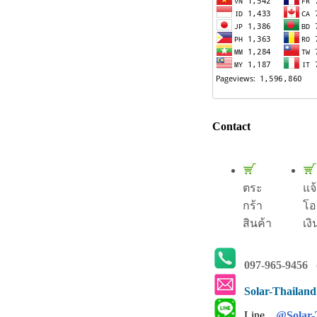
Contact
ตระ
แจ
กร้า
โอ
สินค้า
เงิ
097-965-9456
(
Solar-Thailan
Line.
@Solar-