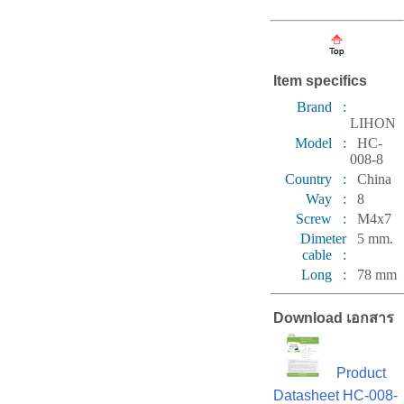
Item specifics
Brand :
LIHON
Model :
HC-
008-8
Country :
China
Way :
8
Screw :
M4x7
Dimeter
5 mm.
cable :
Long :
78 mm
Download เอกสาร
Product
Datasheet HC-008-