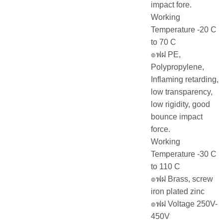
impact fore.
Working
Temperature -20 C
to 70 C
๏ฟฝ PE,
Polypropylene,
Inflaming retarding,
low transparency,
low rigidity, good
bounce impact
force.
Working
Temperature -30 C
to 110 C
๏ฟฝ Brass, screw
iron plated zinc
๏ฟฝ Voltage 250V-
450V