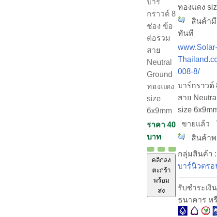
บาร์
ทองแดง siz
กราวด์ 8
สินค้ามี
ช่อง ข้อ
ทันที
ต่อรวม
www.Solar
สาย
Thailand.c
Neutral
008-8/
Ground
บาร์กราวด์ 
ทองแดง
สาย Neutra
size
size 6x9m
6x9mm
ขายแล้ว
ราคา 40
บาท
สินค้าพร
กลุ่มสินค้า 
คลิกลง
บาร์นิวตรอ
ตะกร้า
พร้อม
รับชำระเงิน
ส่ง
ธนาคาร หร