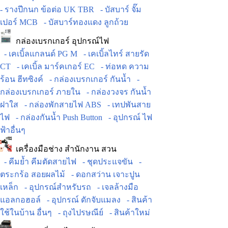
- รางปีกนก ข้อต่อ UK TBR
- บัสบาร์ จั๊ม
เปอร์ MCB
- บัสบาร์ทองแดง ลูกถ้วย
กล่องเบรกเกอร์ อุปกรณ์ไฟ
- เคเบิ้ลแกลนด์ PG M
- เคเบิ้ลไทร์ สายรัด
CT
- เคเบิ้ล มาร์คเกอร์ EC
- ท่อหด ความ
ร้อน ฮีทซิงค์
- กล่องเบรกเกอร์ กันน้ำ
-
กล่องเบรกเกอร์ ภายใน
- กล่องวงจร กันน้ำ
ฝาใส
- กล่องพักสายไฟ ABS
- เทปพันสาย
ไฟ
- กล่องกันน้ำ Push Button
- อุปกรณ์ ไฟ
ฟ้าอื่นๆ
เครื่องมือช่าง สำนักงาน สวน
- คีมย้ำ คีมตัดสายไฟ
- ชุดประแจขัน
-
ตระกร้อ สอยผลไม้
- ดอกสว่าน เจาะปูน
เหล็ก
- อุปกรณ์สำหรับรถ
- เจลล้างมือ
แอลกอฮอล์
- อุปกรณ์ ดักจับแมลง
- สินค้า
ใช้ในบ้าน อื่นๆ
- ถุงไปรษณีย์
- สินค้าใหม่