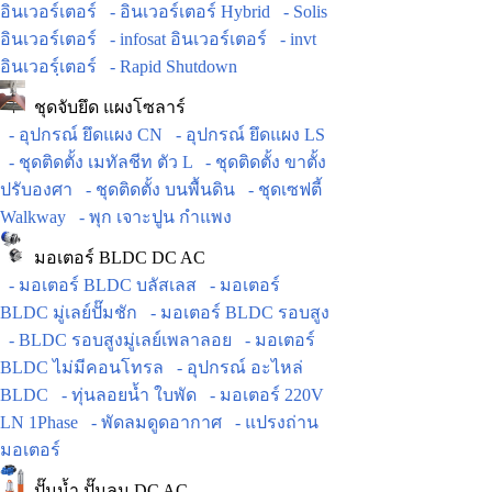
อินเวอร์เตอร์
- อินเวอร์เตอร์ Hybrid
- Solis
อินเวอร์เตอร์
- infosat อินเวอร์เตอร์
- invt
อินเวอร์ฺเตอร์
- Rapid Shutdown
ชุดจับยึด แผงโซลาร์
- อุปกรณ์ ยึดแผง CN
- อุปกรณ์ ยึดแผง LS
- ชุดติดตั้ง เมทัลชีท ตัว L
- ชุดติดตั้ง ขาตั้ง
ปรับองศา
- ชุดติดตั้ง บนพื้นดิน
- ชุดเซฟตี้
Walkway
- พุก เจาะปูน กำแพง
มอเตอร์ BLDC DC AC
- มอเตอร์ BLDC บลัสเลส
- มอเตอร์
BLDC มู่เลย์ปั๊มชัก
- มอเตอร์ BLDC รอบสูง
- BLDC รอบสูงมู่เลย์เพลาลอย
- มอเตอร์
BLDC ไม่มีคอนโทรล
- อุปกรณ์ อะไหล่
BLDC
- ทุ่นลอยน้ำ ใบพัด
- มอเตอร์ 220V
LN 1Phase
- พัดลมดูดอากาศ
- แปรงถ่าน
มอเตอร์
ปั๊มน้ำ ปั๊มลม DC AC