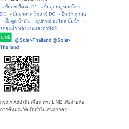
- ปั๊มแช่ ปั๊มจุ่ม DC
- ปั๊มลูกหมู หอยโข่ง
DC
- ปั๊มบาดาล โซลาร์ DC
- ปั๊มชัก ลูกสูบ
- ปั๊มดูด น้ำมัน
- อุปกรณ์ อะไหล่ ปั๊มน้ำ
-
รถสูบน้ำ พลังงานแสงอาทิตย์
@Solar-Thailand
@Solar-
Thailand
กรุณา Add เพิ่มเพื่อน ทาง LINE เพื่อง่ายต่อ
การค้นประวัติ จัดทำใบเสนอราคา