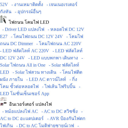
52V
- งานเหมาติดตั้ง
- เจนเนอเรเตอร์
กังหัน
- อุปกรณ์อื่นๆ
ไฟถนน โคมไฟ LED
- Driver LED แปลงไฟ
- หลอดไฟ DC 12V
E27
- โคมไฟถนน DC 12V 24V
- โคมไฟ
ถนน DC Dimmer
- โคมไฟถนน AC 220V
- LED ฟลัดไลท์ AC 220V
- LED ฟลัดไลท์
DC 12V 24V
- LED แบบพกพา เดินทาง
-
Solar ไฟถนน All in One
- Solar ฟลัดไลท์
LED
- Solar ไฟสวน ทางเดิน
- โคมไฟติด
ผนัง ภายใน
- LED AC ดาวน์ไลท์
- กิ่ง
โคม ขั้วต่อหลอดไฟ
- ไฟเส้น ไฟริบบิ้น
-
LED โมชั่นเซ็นเซอร์ App
อินเวอร์เตอร์ แปลงไฟ
- หม้อแปลงไฟ AC
- AC to DC สวิชชิ่ง
-
AC to DC อะแดปเตอร์
- AVR ป้องกันไฟตก
ไฟเกิน
- DC to AC โมดิฟายชายน์เวฟ
-