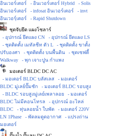
อินเวอร์เตอร์
- อินเวอร์เตอร์ Hybrid
- Solis
อินเวอร์เตอร์
- infosat อินเวอร์เตอร์
- invt
อินเวอร์ฺเตอร์
- Rapid Shutdown
ชุดจับยึด แผงโซลาร์
- อุปกรณ์ ยึดแผง CN
- อุปกรณ์ ยึดแผง LS
- ชุดติดตั้ง เมทัลชีท ตัว L
- ชุดติดตั้ง ขาตั้ง
ปรับองศา
- ชุดติดตั้ง บนพื้นดิน
- ชุดเซฟตี้
Walkway
- พุก เจาะปูน กำแพง
มอเตอร์ BLDC DC AC
- มอเตอร์ BLDC บลัสเลส
- มอเตอร์
BLDC มู่เลย์ปั๊มชัก
- มอเตอร์ BLDC รอบสูง
- BLDC รอบสูงมู่เลย์เพลาลอย
- มอเตอร์
BLDC ไม่มีคอนโทรล
- อุปกรณ์ อะไหล่
BLDC
- ทุ่นลอยน้ำ ใบพัด
- มอเตอร์ 220V
LN 1Phase
- พัดลมดูดอากาศ
- แปรงถ่าน
มอเตอร์
ปั๊มน้ำ ปั๊มลม DC AC