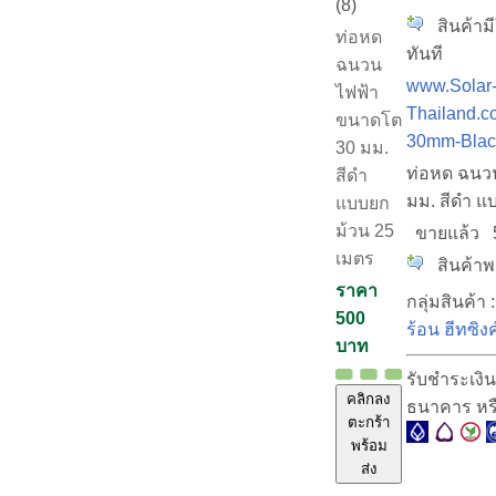
(8)
สินค้ามี
ท่อหด
ทันที
ฉนวน
www.Solar
ไฟฟ้า
Thailand.c
ขนาดโต
30mm-Blac
30 มม.
ท่อหด ฉนว
สีดำ
มม. สีดำ แ
แบบยก
ม้วน 25
ขายแล้ว
เมตร
สินค้าพร
ราคา
กลุ่มสินค้า 
500
ร้อน ฮีทซิงค
บาท
รับชำระเงิน
คลิกลง
ธนาคาร หร
ตะกร้า
พร้อม
ส่ง