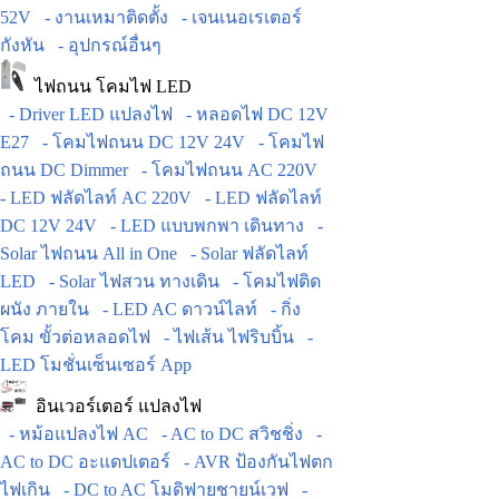
52V
- งานเหมาติดตั้ง
- เจนเนอเรเตอร์
กังหัน
- อุปกรณ์อื่นๆ
ไฟถนน โคมไฟ LED
- Driver LED แปลงไฟ
- หลอดไฟ DC 12V
E27
- โคมไฟถนน DC 12V 24V
- โคมไฟ
ถนน DC Dimmer
- โคมไฟถนน AC 220V
- LED ฟลัดไลท์ AC 220V
- LED ฟลัดไลท์
DC 12V 24V
- LED แบบพกพา เดินทาง
-
Solar ไฟถนน All in One
- Solar ฟลัดไลท์
LED
- Solar ไฟสวน ทางเดิน
- โคมไฟติด
ผนัง ภายใน
- LED AC ดาวน์ไลท์
- กิ่ง
โคม ขั้วต่อหลอดไฟ
- ไฟเส้น ไฟริบบิ้น
-
LED โมชั่นเซ็นเซอร์ App
อินเวอร์เตอร์ แปลงไฟ
- หม้อแปลงไฟ AC
- AC to DC สวิชชิ่ง
-
AC to DC อะแดปเตอร์
- AVR ป้องกันไฟตก
ไฟเกิน
- DC to AC โมดิฟายชายน์เวฟ
-