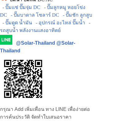
- ปั๊มแช่ ปั๊มจุ่ม DC
- ปั๊มลูกหมู หอยโข่ง
DC
- ปั๊มบาดาล โซลาร์ DC
- ปั๊มชัก ลูกสูบ
- ปั๊มดูด น้ำมัน
- อุปกรณ์ อะไหล่ ปั๊มน้ำ
-
รถสูบน้ำ พลังงานแสงอาทิตย์
@Solar-Thailand
@Solar-
Thailand
กรุณา Add เพิ่มเพื่อน ทาง LINE เพื่อง่ายต่อ
การค้นประวัติ จัดทำใบเสนอราคา