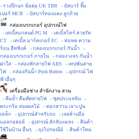
- รางปีกนก ข้อต่อ UK TBR
- บัสบาร์ จั๊ม
เปอร์ MCB
- บัสบาร์ทองแดง ลูกถ้วย
กล่องเบรกเกอร์ อุปกรณ์ไฟ
- เคเบิ้ลแกลนด์ PG M
- เคเบิ้ลไทร์ สายรัด
CT
- เคเบิ้ล มาร์คเกอร์ EC
- ท่อหด ความ
ร้อน ฮีทซิงค์
- กล่องเบรกเกอร์ กันน้ำ
-
กล่องเบรกเกอร์ ภายใน
- กล่องวงจร กันน้ำ
ฝาใส
- กล่องพักสายไฟ ABS
- เทปพันสาย
ไฟ
- กล่องกันน้ำ Push Button
- อุปกรณ์ ไฟ
ฟ้าอื่นๆ
เครื่องมือช่าง สำนักงาน สวน
- คีมย้ำ คีมตัดสายไฟ
- ชุดประแจขัน
-
ตระกร้อ สอยผลไม้
- ดอกสว่าน เจาะปูน
เหล็ก
- อุปกรณ์สำหรับรถ
- เจลล้างมือ
แอลกอฮอล์
- อุปกรณ์ ดักจับแมลง
- สินค้า
ใช้ในบ้าน อื่นๆ
- ถุงไปรษณีย์
- สินค้าใหม่