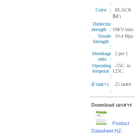
:
Color :
BLACK
สีดำ
Dielectric
strength :
10KV/mm.
Tensile
10.4 Mpa
Strength
:
Shrinkage
2 per 1
ratio :
Operating
-55C. to
temperat
125C.
:
ม้วนยาว
25 เมตร
:
Download เอกสาร
Product
Datasheet HZ-