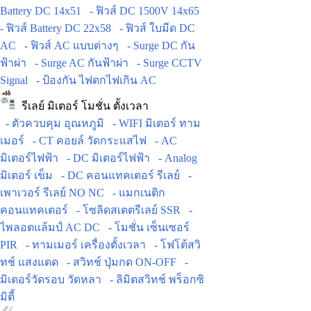
Battery DC 14x51
- ฟิวส์ DC 1500V 14x65
- ฟิวส์ Battery DC 22x58
- ฟิวส์ ใบมีด DC
AC
- ฟิวส์ AC แบบต่างๆ
- Surge DC กัน
ฟ้าผ่า
- Surge AC กันฟ้าผ่า
- Surge CCTV
Signal
- ป้องกัน ไฟตกไฟเกิน AC
รีเลย์ มิเตอร์ โมชั่น ตั้งเวลา
- ตัวควบคุม อุณหภูมิ
- WIFI มิเตอร์ ทาม
เมอร์
- CT คอยล์ วัดกระแสไฟ
- AC
มิเตอร์ไฟฟ้า
- DC มิเตอร์ไฟฟ้า
- Analog
มิเตอร์ เข็ม
- DC คอนแทคเตอร์ รีเลย์
-
เพาเวอร์ รีเลย์ NO NC
- แมกเนติก
คอนแทคเตอร์
- โซลิดสเตตรีเลย์ SSR
-
ไพลอตแล้มป์ AC DC
- โมชั่น เซ็นเซอร์
PIR
- ทามเมอร์ เครื่องตั้งเวลา
- โฟโต้สวิ
ทช์ แสงแดด
- สวิทช์ ปุ่มกด ON-OFF
-
มิเตอร์วัดรอบ วัดหลา
- ลิมิตสวิทช์ พร็อกซิ
มิตี้