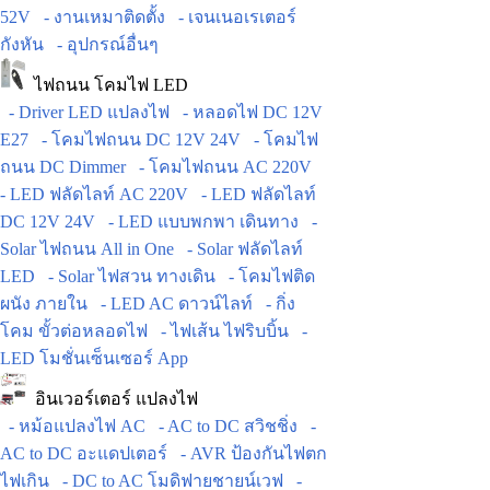
52V
- งานเหมาติดตั้ง
- เจนเนอเรเตอร์
กังหัน
- อุปกรณ์อื่นๆ
ไฟถนน โคมไฟ LED
- Driver LED แปลงไฟ
- หลอดไฟ DC 12V
E27
- โคมไฟถนน DC 12V 24V
- โคมไฟ
ถนน DC Dimmer
- โคมไฟถนน AC 220V
- LED ฟลัดไลท์ AC 220V
- LED ฟลัดไลท์
DC 12V 24V
- LED แบบพกพา เดินทาง
-
Solar ไฟถนน All in One
- Solar ฟลัดไลท์
LED
- Solar ไฟสวน ทางเดิน
- โคมไฟติด
ผนัง ภายใน
- LED AC ดาวน์ไลท์
- กิ่ง
โคม ขั้วต่อหลอดไฟ
- ไฟเส้น ไฟริบบิ้น
-
LED โมชั่นเซ็นเซอร์ App
อินเวอร์เตอร์ แปลงไฟ
- หม้อแปลงไฟ AC
- AC to DC สวิชชิ่ง
-
AC to DC อะแดปเตอร์
- AVR ป้องกันไฟตก
ไฟเกิน
- DC to AC โมดิฟายชายน์เวฟ
-