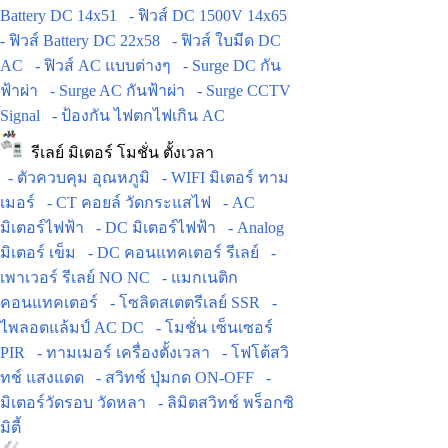
Battery DC 14x51
- ฟิวส์ DC 1500V 14x65
- ฟิวส์ Battery DC 22x58
- ฟิวส์ ใบมีด DC
AC
- ฟิวส์ AC แบบต่างๆ
- Surge DC กัน
ฟ้าผ่า
- Surge AC กันฟ้าผ่า
- Surge CCTV
Signal
- ป้องกัน ไฟตกไฟเกิน AC
รีเลย์ มิเตอร์ โมชั่น ตั้งเวลา
- ตัวควบคุม อุณหภูมิ
- WIFI มิเตอร์ ทาม
เมอร์
- CT คอยล์ วัดกระแสไฟ
- AC
มิเตอร์ไฟฟ้า
- DC มิเตอร์ไฟฟ้า
- Analog
มิเตอร์ เข็ม
- DC คอนแทคเตอร์ รีเลย์
-
เพาเวอร์ รีเลย์ NO NC
- แมกเนติก
คอนแทคเตอร์
- โซลิดสเตตรีเลย์ SSR
-
ไพลอตแล้มป์ AC DC
- โมชั่น เซ็นเซอร์
PIR
- ทามเมอร์ เครื่องตั้งเวลา
- โฟโต้สวิ
ทช์ แสงแดด
- สวิทช์ ปุ่มกด ON-OFF
-
มิเตอร์วัดรอบ วัดหลา
- ลิมิตสวิทช์ พร็อกซิ
มิตี้