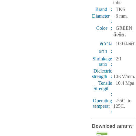
tube
Brand :
TKS
Diameter
6 mm.
:
Color :
GREEN
สีเขียว
ความ
100 เมตร
ยาว :
Shrinkage
2:1
ratio :
Dielectric
strength :
10KV/mm.
Tensile
10.4 Mpa
Strength
:
Operating
-55C. to
temperat
125C.
:
Download เอกสาร