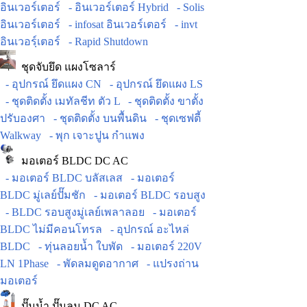
อินเวอร์เตอร์
- อินเวอร์เตอร์ Hybrid
- Solis
อินเวอร์เตอร์
- infosat อินเวอร์เตอร์
- invt
อินเวอร์ฺเตอร์
- Rapid Shutdown
ชุดจับยึด แผงโซลาร์
- อุปกรณ์ ยึดแผง CN
- อุปกรณ์ ยึดแผง LS
- ชุดติดตั้ง เมทัลชีท ตัว L
- ชุดติดตั้ง ขาตั้ง
ปรับองศา
- ชุดติดตั้ง บนพื้นดิน
- ชุดเซฟตี้
Walkway
- พุก เจาะปูน กำแพง
มอเตอร์ BLDC DC AC
- มอเตอร์ BLDC บลัสเลส
- มอเตอร์
BLDC มู่เลย์ปั๊มชัก
- มอเตอร์ BLDC รอบสูง
- BLDC รอบสูงมู่เลย์เพลาลอย
- มอเตอร์
BLDC ไม่มีคอนโทรล
- อุปกรณ์ อะไหล่
BLDC
- ทุ่นลอยน้ำ ใบพัด
- มอเตอร์ 220V
LN 1Phase
- พัดลมดูดอากาศ
- แปรงถ่าน
มอเตอร์
ปั๊มน้ำ ปั๊มลม DC AC