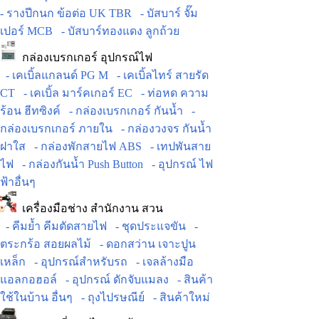
- รางปีกนก ข้อต่อ UK TBR
- บัสบาร์ จั๊ม
เปอร์ MCB
- บัสบาร์ทองแดง ลูกถ้วย
กล่องเบรกเกอร์ อุปกรณ์ไฟ
- เคเบิ้ลแกลนด์ PG M
- เคเบิ้ลไทร์ สายรัด
CT
- เคเบิ้ล มาร์คเกอร์ EC
- ท่อหด ความ
ร้อน ฮีทซิงค์
- กล่องเบรกเกอร์ กันน้ำ
-
กล่องเบรกเกอร์ ภายใน
- กล่องวงจร กันน้ำ
ฝาใส
- กล่องพักสายไฟ ABS
- เทปพันสาย
ไฟ
- กล่องกันน้ำ Push Button
- อุปกรณ์ ไฟ
ฟ้าอื่นๆ
เครื่องมือช่าง สำนักงาน สวน
- คีมย้ำ คีมตัดสายไฟ
- ชุดประแจขัน
-
ตระกร้อ สอยผลไม้
- ดอกสว่าน เจาะปูน
เหล็ก
- อุปกรณ์สำหรับรถ
- เจลล้างมือ
แอลกอฮอล์
- อุปกรณ์ ดักจับแมลง
- สินค้า
ใช้ในบ้าน อื่นๆ
- ถุงไปรษณีย์
- สินค้าใหม่