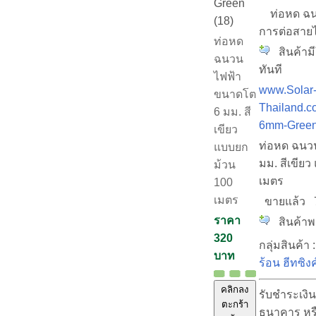
Green
ท่อหด ฉนว
(18)
การต่อสาย
ท่อหด
สินค้ามี
ฉนวน
ทันที
ไฟฟ้า
www.Solar
ขนาดโต
Thailand.c
6 มม. สี
6mm-Green
เขียว
ท่อหด ฉนว
แบบยก
มม. สีเขีย
ม้วน
เมตร
100
เมตร
ขายแล้ว
ราคา
สินค้าพร
320
กลุ่มสินค้า 
บาท
ร้อน ฮีทซิงค
คลิกลง
รับชำระเงิน
ตะกร้า
ธนาคาร หร