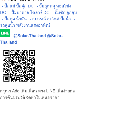
- ปั๊มแช่ ปั๊มจุ่ม DC
- ปั๊มลูกหมู หอยโข่ง
DC
- ปั๊มบาดาล โซลาร์ DC
- ปั๊มชัก ลูกสูบ
- ปั๊มดูด น้ำมัน
- อุปกรณ์ อะไหล่ ปั๊มน้ำ
-
รถสูบน้ำ พลังงานแสงอาทิตย์
@Solar-Thailand
@Solar-
Thailand
กรุณา Add เพิ่มเพื่อน ทาง LINE เพื่อง่ายต่อ
การค้นประวัติ จัดทำใบเสนอราคา