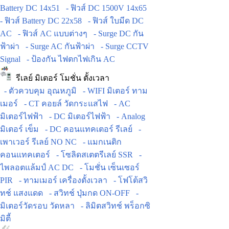
Battery DC 14x51
- ฟิวส์ DC 1500V 14x65
- ฟิวส์ Battery DC 22x58
- ฟิวส์ ใบมีด DC
AC
- ฟิวส์ AC แบบต่างๆ
- Surge DC กัน
ฟ้าผ่า
- Surge AC กันฟ้าผ่า
- Surge CCTV
Signal
- ป้องกัน ไฟตกไฟเกิน AC
รีเลย์ มิเตอร์ โมชั่น ตั้งเวลา
- ตัวควบคุม อุณหภูมิ
- WIFI มิเตอร์ ทาม
เมอร์
- CT คอยล์ วัดกระแสไฟ
- AC
มิเตอร์ไฟฟ้า
- DC มิเตอร์ไฟฟ้า
- Analog
มิเตอร์ เข็ม
- DC คอนแทคเตอร์ รีเลย์
-
เพาเวอร์ รีเลย์ NO NC
- แมกเนติก
คอนแทคเตอร์
- โซลิดสเตตรีเลย์ SSR
-
ไพลอตแล้มป์ AC DC
- โมชั่น เซ็นเซอร์
PIR
- ทามเมอร์ เครื่องตั้งเวลา
- โฟโต้สวิ
ทช์ แสงแดด
- สวิทช์ ปุ่มกด ON-OFF
-
มิเตอร์วัดรอบ วัดหลา
- ลิมิตสวิทช์ พร็อกซิ
มิตี้