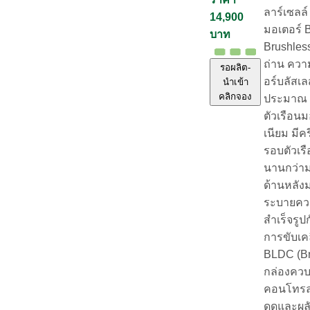
ลาร์เซลล์
14,900
มอเตอร์ 
บาท
Brushles
ถ่าน ควา
รอผลิต-
อร์บลัสเ
นำเข้า
คลิกจอง
ประมาณ 
ตัวเรือนม
เนียม มี
รอบตัวเร
นานกว่าม
ด้านหลังม
ระบายควา
สำเร็จรูป
การขับเค
BLDC (Br
กล่องคว
คอนโทรล
ดูดและผล