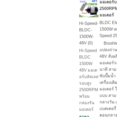
มอเตอร์บ
2500RPM 
มอเตอร์
BLDC Ele
Hi-Speed-
1500W wit
BLDC-
Speed 2
1500W-
48V (0)
Brushles
แปลงถ่าน
Hi-Speed
48V สั่งผล
BLDC
มอเตอร์ร
1500W
นาที สามา
48V มอเต
ขับปั๊มน้ำ
อร์บลัสเลส
เครื่องเ
รอบสูง
มอเตอร์ 
2500RPM
แบบ สามา
พร้อม
กลางวัน 
กล่องรัน
แบตเตอรี
มอเตอร์
ตอนกลาง
ราคา