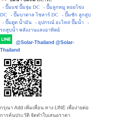
- ปั๊มแช่ ปั๊มจุ่ม DC
- ปั๊มลูกหมู หอยโข่ง
DC
- ปั๊มบาดาล โซลาร์ DC
- ปั๊มชัก ลูกสูบ
- ปั๊มดูด น้ำมัน
- อุปกรณ์ อะไหล่ ปั๊มน้ำ
-
รถสูบน้ำ พลังงานแสงอาทิตย์
@Solar-Thailand
@Solar-
Thailand
กรุณา Add เพิ่มเพื่อน ทาง LINE เพื่อง่ายต่อ
การค้นประวัติ จัดทำใบเสนอราคา