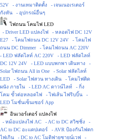
52V
- งานเหมาติดตั้ง
- เจนเนอเรเตอร์
กังหัน
- อุปกรณ์อื่นๆ
ไฟถนน โคมไฟ LED
- Driver LED แปลงไฟ
- หลอดไฟ DC 12V
E27
- โคมไฟถนน DC 12V 24V
- โคมไฟ
ถนน DC Dimmer
- โคมไฟถนน AC 220V
- LED ฟลัดไลท์ AC 220V
- LED ฟลัดไลท์
DC 12V 24V
- LED แบบพกพา เดินทาง
-
Solar ไฟถนน All in One
- Solar ฟลัดไลท์
LED
- Solar ไฟสวน ทางเดิน
- โคมไฟติด
ผนัง ภายใน
- LED AC ดาวน์ไลท์
- กิ่ง
โคม ขั้วต่อหลอดไฟ
- ไฟเส้น ไฟริบบิ้น
-
LED โมชั่นเซ็นเซอร์ App
อินเวอร์เตอร์ แปลงไฟ
- หม้อแปลงไฟ AC
- AC to DC สวิชชิ่ง
-
AC to DC อะแดปเตอร์
- AVR ป้องกันไฟตก
ไฟเกิน
- DC to AC โมดิฟายชายน์เวฟ
-