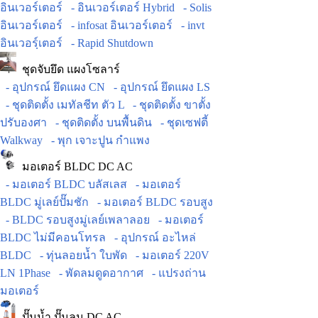
อินเวอร์เตอร์
- อินเวอร์เตอร์ Hybrid
- Solis
อินเวอร์เตอร์
- infosat อินเวอร์เตอร์
- invt
อินเวอร์ฺเตอร์
- Rapid Shutdown
ชุดจับยึด แผงโซลาร์
- อุปกรณ์ ยึดแผง CN
- อุปกรณ์ ยึดแผง LS
- ชุดติดตั้ง เมทัลชีท ตัว L
- ชุดติดตั้ง ขาตั้ง
ปรับองศา
- ชุดติดตั้ง บนพื้นดิน
- ชุดเซฟตี้
Walkway
- พุก เจาะปูน กำแพง
มอเตอร์ BLDC DC AC
- มอเตอร์ BLDC บลัสเลส
- มอเตอร์
BLDC มู่เลย์ปั๊มชัก
- มอเตอร์ BLDC รอบสูง
- BLDC รอบสูงมู่เลย์เพลาลอย
- มอเตอร์
BLDC ไม่มีคอนโทรล
- อุปกรณ์ อะไหล่
BLDC
- ทุ่นลอยน้ำ ใบพัด
- มอเตอร์ 220V
LN 1Phase
- พัดลมดูดอากาศ
- แปรงถ่าน
มอเตอร์
ปั๊มน้ำ ปั๊มลม DC AC