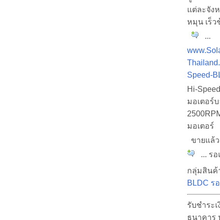
แต่ละจัง
หมุน เร็ว
...
www.Sola
Thailand.
Speed-B
Hi-Spee
มอเตอร์บ
2500RPM 
มอเตอร์
ขายแล้
... รอ
กลุ่มสินค้
BLDC รอ
รับชำระเง
ธนาคาร 