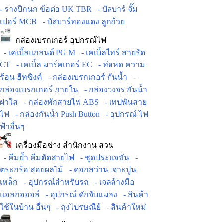
- รางปีกนก ข้อต่อ UK TBR
- บัสบาร์ จั๊ม
เปอร์ MCB
- บัสบาร์ทองแดง ลูกถ้วย
กล่องเบรกเกอร์ อุปกรณ์ไฟ
- เคเบิ้ลแกลนด์ PG M
- เคเบิ้ลไทร์ สายรัด
CT
- เคเบิ้ล มาร์คเกอร์ EC
- ท่อหด ความ
ร้อน ฮีทซิงค์
- กล่องเบรกเกอร์ กันน้ำ
-
กล่องเบรกเกอร์ ภายใน
- กล่องวงจร กันน้ำ
ฝาใส
- กล่องพักสายไฟ ABS
- เทปพันสาย
ไฟ
- กล่องกันน้ำ Push Button
- อุปกรณ์ ไฟ
ฟ้าอื่นๆ
เครื่องมือช่าง สำนักงาน สวน
- คีมย้ำ คีมตัดสายไฟ
- ชุดประแจขัน
-
ตระกร้อ สอยผลไม้
- ดอกสว่าน เจาะปูน
เหล็ก
- อุปกรณ์สำหรับรถ
- เจลล้างมือ
แอลกอฮอล์
- อุปกรณ์ ดักจับแมลง
- สินค้า
ใช้ในบ้าน อื่นๆ
- ถุงไปรษณีย์
- สินค้าใหม่