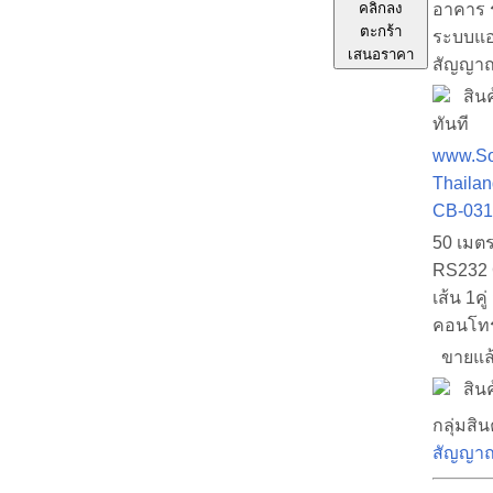
อาคาร 
คลิกลง
ตะกร้า
ระบบแอร
เสนอราคา
สัญญา
สินค้
ทันที
www.So
Thailan
CB-031
50 เมต
RS232 
เส้น 1ค
คอนโท
ขายแล
สินค้
กลุ่มสิน
สัญญา