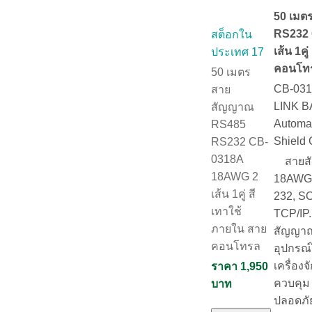
50 เมต
RS232
สต็อกใน
เส้น 1ค
ประเทศ 17
คอนโท
50 เมตร
CB-031
สาย
LINK B
สัญญาณ
Automat
RS485
Shield
RS232 CB-
0318A
สายสั
18AWG 2
18AWG 
เส้น 1คู่ สี
232, S
เทาใช้
TCP/IP
ภายใน สาย
สัญญา
คอนโทรล
อุปกรณ์
เครื่อง
ราคา 1,950
ควบคุม
บาท
ปลอดภั