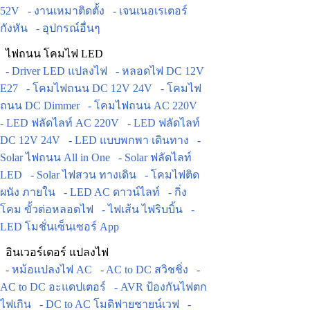
52V
- งานเหมาติดตั้ง
- เจนเนอเรเตอร์
กังหัน
- อุปกรณ์อื่นๆ
ไฟถนน โคมไฟ LED
- Driver LED แปลงไฟ
- หลอดไฟ DC 12V
E27
- โคมไฟถนน DC 12V 24V
- โคมไฟ
ถนน DC Dimmer
- โคมไฟถนน AC 220V
- LED ฟลัดไลท์ AC 220V
- LED ฟลัดไลท์
DC 12V 24V
- LED แบบพกพา เดินทาง
-
Solar ไฟถนน All in One
- Solar ฟลัดไลท์
LED
- Solar ไฟสวน ทางเดิน
- โคมไฟติด
ผนัง ภายใน
- LED AC ดาวน์ไลท์
- กิ่ง
โคม ขั้วต่อหลอดไฟ
- ไฟเส้น ไฟริบบิ้น
-
LED โมชั่นเซ็นเซอร์ App
อินเวอร์เตอร์ แปลงไฟ
- หม้อแปลงไฟ AC
- AC to DC สวิชชิ่ง
-
AC to DC อะแดปเตอร์
- AVR ป้องกันไฟตก
ไฟเกิน
- DC to AC โมดิฟายชายน์เวฟ
-