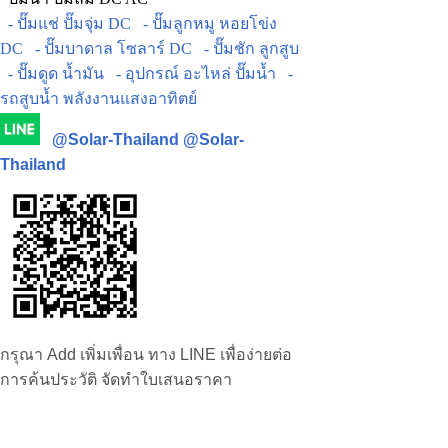
- ปั๊มแช่ ปั๊มจุ่ม DC
- ปั๊มลูกหมู หอยโข่ง
DC
- ปั๊มบาดาล โซลาร์ DC
- ปั๊มชัก ลูกสูบ
- ปั๊มดูด น้ำมัน
- อุปกรณ์ อะไหล่ ปั๊มน้ำ
-
รถสูบน้ำ พลังงานแสงอาทิตย์
@Solar-Thailand
@Solar-
Thailand
กรุณา Add เพิ่มเพื่อน ทาง LINE เพื่อง่ายต่อ
การค้นประวัติ จัดทำใบเสนอราคา