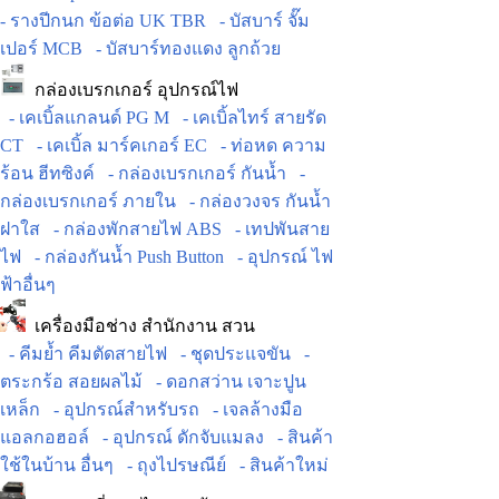
- รางปีกนก ข้อต่อ UK TBR
- บัสบาร์ จั๊ม
เปอร์ MCB
- บัสบาร์ทองแดง ลูกถ้วย
กล่องเบรกเกอร์ อุปกรณ์ไฟ
- เคเบิ้ลแกลนด์ PG M
- เคเบิ้ลไทร์ สายรัด
CT
- เคเบิ้ล มาร์คเกอร์ EC
- ท่อหด ความ
ร้อน ฮีทซิงค์
- กล่องเบรกเกอร์ กันน้ำ
-
กล่องเบรกเกอร์ ภายใน
- กล่องวงจร กันน้ำ
ฝาใส
- กล่องพักสายไฟ ABS
- เทปพันสาย
ไฟ
- กล่องกันน้ำ Push Button
- อุปกรณ์ ไฟ
ฟ้าอื่นๆ
เครื่องมือช่าง สำนักงาน สวน
- คีมย้ำ คีมตัดสายไฟ
- ชุดประแจขัน
-
ตระกร้อ สอยผลไม้
- ดอกสว่าน เจาะปูน
เหล็ก
- อุปกรณ์สำหรับรถ
- เจลล้างมือ
แอลกอฮอล์
- อุปกรณ์ ดักจับแมลง
- สินค้า
ใช้ในบ้าน อื่นๆ
- ถุงไปรษณีย์
- สินค้าใหม่