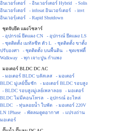
อินเวอร์เตอร์
- อินเวอร์เตอร์ Hybrid
- Solis
อินเวอร์เตอร์
- infosat อินเวอร์เตอร์
- invt
อินเวอร์ฺเตอร์
- Rapid Shutdown
ชุดจับยึด แผงโซลาร์
- อุปกรณ์ ยึดแผง CN
- อุปกรณ์ ยึดแผง LS
- ชุดติดตั้ง เมทัลชีท ตัว L
- ชุดติดตั้ง ขาตั้ง
ปรับองศา
- ชุดติดตั้ง บนพื้นดิน
- ชุดเซฟตี้
Walkway
- พุก เจาะปูน กำแพง
มอเตอร์ BLDC DC AC
- มอเตอร์ BLDC บลัสเลส
- มอเตอร์
BLDC มู่เลย์ปั๊มชัก
- มอเตอร์ BLDC รอบสูง
- BLDC รอบสูงมู่เลย์เพลาลอย
- มอเตอร์
BLDC ไม่มีคอนโทรล
- อุปกรณ์ อะไหล่
BLDC
- ทุ่นลอยน้ำ ใบพัด
- มอเตอร์ 220V
LN 1Phase
- พัดลมดูดอากาศ
- แปรงถ่าน
มอเตอร์
ปั๊มน้ำ ปั๊มลม DC AC