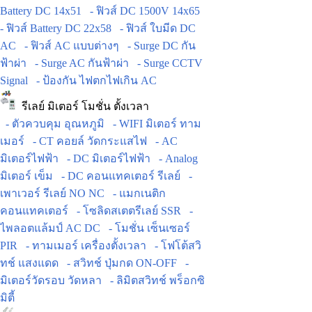
Battery DC 14x51
- ฟิวส์ DC 1500V 14x65
- ฟิวส์ Battery DC 22x58
- ฟิวส์ ใบมีด DC
AC
- ฟิวส์ AC แบบต่างๆ
- Surge DC กัน
ฟ้าผ่า
- Surge AC กันฟ้าผ่า
- Surge CCTV
Signal
- ป้องกัน ไฟตกไฟเกิน AC
รีเลย์ มิเตอร์ โมชั่น ตั้งเวลา
- ตัวควบคุม อุณหภูมิ
- WIFI มิเตอร์ ทาม
เมอร์
- CT คอยล์ วัดกระแสไฟ
- AC
มิเตอร์ไฟฟ้า
- DC มิเตอร์ไฟฟ้า
- Analog
มิเตอร์ เข็ม
- DC คอนแทคเตอร์ รีเลย์
-
เพาเวอร์ รีเลย์ NO NC
- แมกเนติก
คอนแทคเตอร์
- โซลิดสเตตรีเลย์ SSR
-
ไพลอตแล้มป์ AC DC
- โมชั่น เซ็นเซอร์
PIR
- ทามเมอร์ เครื่องตั้งเวลา
- โฟโต้สวิ
ทช์ แสงแดด
- สวิทช์ ปุ่มกด ON-OFF
-
มิเตอร์วัดรอบ วัดหลา
- ลิมิตสวิทช์ พร็อกซิ
มิตี้