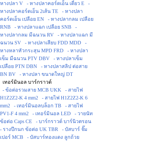
หางปลา V
- หางปลาคอร์ดเอ็น เดี่ยว E
-
หางปลาคอร์ดเอ็น 2เส้น TE
- หางปลา
คอร์ดเอ็น เปลือย EN
- หางปลากลม เปลือย
RNB
- หางปลาแฉก เปลือย SNB
-
หางปลากลม มีฉนวน RV
- หางปลาแฉก มี
ฉนวน SV
- หางปลาเสียบ FDD MDD
-
หางหลาหัวกระสุน MPD FRD
- หางปลา
เข็ม มีฉนวน PTV DBV
- หางปลาเข็ม
เปลือย PTN DBN
- หางปลาสลิป ต่อสาย
BN BV
- หางปลา ขนาดใหญ่ DT
เทอร์มินอล บาร์กราวด์
- ข้อต่อรวมสาย MCB UKK
- สายไฟ
H1Z2Z2-K 4 mm2
- สายไฟ H1Z2Z2-K 6
mm2
- เทอร์มินอลบล็อก TB
- สายไฟ
PV1-F 4 mm2
- เทอร์มินอล LED
- วายนัท
ข้อต่อ Caps CE
- บาร์กราวด์ บาร์นิวตรอน
- รางปีกนก ข้อต่อ UK TBR
- บัสบาร์ จั๊ม
เปอร์ MCB
- บัสบาร์ทองแดง ลูกถ้วย