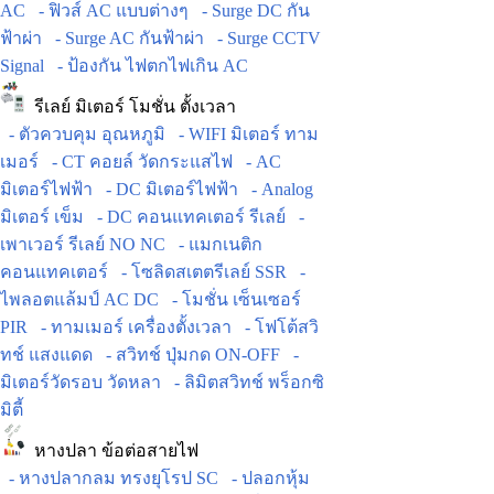
AC
- ฟิวส์ AC แบบต่างๆ
- Surge DC กัน
ฟ้าผ่า
- Surge AC กันฟ้าผ่า
- Surge CCTV
Signal
- ป้องกัน ไฟตกไฟเกิน AC
รีเลย์ มิเตอร์ โมชั่น ตั้งเวลา
- ตัวควบคุม อุณหภูมิ
- WIFI มิเตอร์ ทาม
เมอร์
- CT คอยล์ วัดกระแสไฟ
- AC
มิเตอร์ไฟฟ้า
- DC มิเตอร์ไฟฟ้า
- Analog
มิเตอร์ เข็ม
- DC คอนแทคเตอร์ รีเลย์
-
เพาเวอร์ รีเลย์ NO NC
- แมกเนติก
คอนแทคเตอร์
- โซลิดสเตตรีเลย์ SSR
-
ไพลอตแล้มป์ AC DC
- โมชั่น เซ็นเซอร์
PIR
- ทามเมอร์ เครื่องตั้งเวลา
- โฟโต้สวิ
ทช์ แสงแดด
- สวิทช์ ปุ่มกด ON-OFF
-
มิเตอร์วัดรอบ วัดหลา
- ลิมิตสวิทช์ พร็อกซิ
มิตี้
หางปลา ข้อต่อสายไฟ
- หางปลากลม ทรงยุโรป SC
- ปลอกหุ้ม