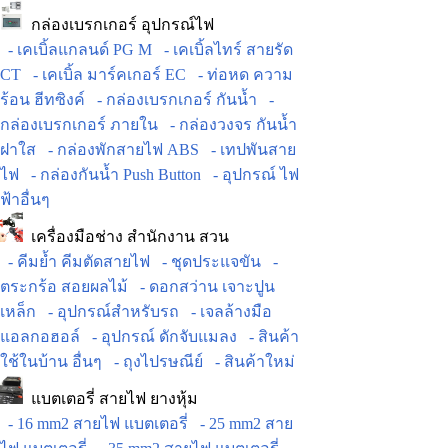
กล่องเบรกเกอร์ อุปกรณ์ไฟ
- เคเบิ้ลแกลนด์ PG M
- เคเบิ้ลไทร์ สายรัด
CT
- เคเบิ้ล มาร์คเกอร์ EC
- ท่อหด ความ
ร้อน ฮีทซิงค์
- กล่องเบรกเกอร์ กันน้ำ
-
กล่องเบรกเกอร์ ภายใน
- กล่องวงจร กันน้ำ
ฝาใส
- กล่องพักสายไฟ ABS
- เทปพันสาย
ไฟ
- กล่องกันน้ำ Push Button
- อุปกรณ์ ไฟ
ฟ้าอื่นๆ
เครื่องมือช่าง สำนักงาน สวน
- คีมย้ำ คีมตัดสายไฟ
- ชุดประแจขัน
-
ตระกร้อ สอยผลไม้
- ดอกสว่าน เจาะปูน
เหล็ก
- อุปกรณ์สำหรับรถ
- เจลล้างมือ
แอลกอฮอล์
- อุปกรณ์ ดักจับแมลง
- สินค้า
ใช้ในบ้าน อื่นๆ
- ถุงไปรษณีย์
- สินค้าใหม่
แบตเตอรี่ สายไฟ ยางหุ้ม
- 16 mm2 สายไฟ แบตเตอรี่
- 25 mm2 สาย