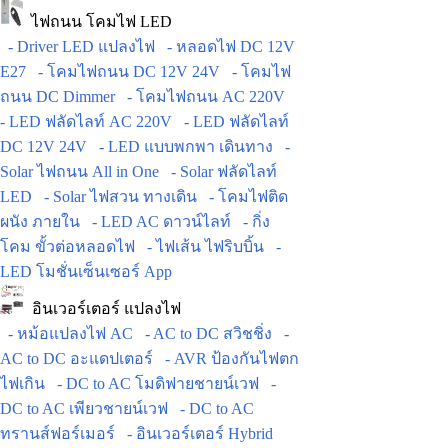
ไฟถนน โคมไฟ LED
- Driver LED แปลงไฟ
- หลอดไฟ DC 12V
E27
- โคมไฟถนน DC 12V 24V
- โคมไฟ
ถนน DC Dimmer
- โคมไฟถนน AC 220V
- LED ฟลัดไลท์ AC 220V
- LED ฟลัดไลท์
DC 12V 24V
- LED แบบพกพา เดินทาง
-
Solar ไฟถนน All in One
- Solar ฟลัดไลท์
LED
- Solar ไฟสวน ทางเดิน
- โคมไฟติด
ผนัง ภายใน
- LED AC ดาวน์ไลท์
- กิ่ง
โคม ขั้วต่อหลอดไฟ
- ไฟเส้น ไฟริบบิ้น
-
LED โมชั่นเซ็นเซอร์ App
อินเวอร์เตอร์ แปลงไฟ
- หม้อแปลงไฟ AC
- AC to DC สวิชชิ่ง
-
AC to DC อะแดปเตอร์
- AVR ป้องกันไฟตก
ไฟเกิน
- DC to AC โมดิฟายชายน์เวฟ
-
DC to AC เพียวชายน์เวฟ
- DC to AC
ทรานส์ฟอร์เมอร์
- อินเวอร์เตอร์ Hybrid