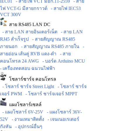
IEC01
- สายไฟ VCT มอก.11-2559
- สาย
ไฟ VCT-G มีสายกราวด์
- สายไฟ IEC53
VCT 300V
สาย RS485 LAN DC
- สาย LAN สายอินเตอร์เน็ต
- สาย LAN
RJ45 สำเร็จรูป
- สายสัญญาณ RS485
ภายนอก
- สายสัญญาณ RS485 ภายใน
-
สายอ่อน เส้นคู่ RVB แดง-ดำ
- สาย
คอนโทรล 24 AWG
- บอร์ด Arduino MCU
- เครื่องทดสอบ ฉนวนไฟฟ้า
โซลาร์ชาร์จ คอนโทรล
- โซลาร์ ชาร์จ Street Light
- โซลาร์ ชาร์จ
เจอร์ PWM
- โซลาร์ ชาร์จเจอร์ MPPT
แผงโซลาร์เซลล์
- แผงโซลาร์ 6V-25V
- แผงโซลาร์ 36V-
52V
- งานเหมาติดตั้ง
- เจนเนอเรเตอร์
กังหัน
- อุปกรณ์อื่นๆ