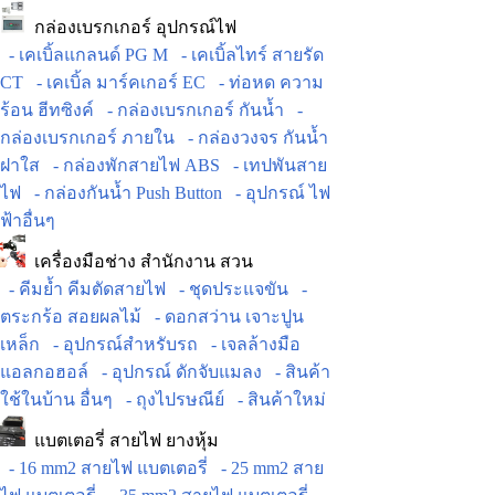
กล่องเบรกเกอร์ อุปกรณ์ไฟ
- เคเบิ้ลแกลนด์ PG M
- เคเบิ้ลไทร์ สายรัด
CT
- เคเบิ้ล มาร์คเกอร์ EC
- ท่อหด ความ
ร้อน ฮีทซิงค์
- กล่องเบรกเกอร์ กันน้ำ
-
กล่องเบรกเกอร์ ภายใน
- กล่องวงจร กันน้ำ
ฝาใส
- กล่องพักสายไฟ ABS
- เทปพันสาย
ไฟ
- กล่องกันน้ำ Push Button
- อุปกรณ์ ไฟ
ฟ้าอื่นๆ
เครื่องมือช่าง สำนักงาน สวน
- คีมย้ำ คีมตัดสายไฟ
- ชุดประแจขัน
-
ตระกร้อ สอยผลไม้
- ดอกสว่าน เจาะปูน
เหล็ก
- อุปกรณ์สำหรับรถ
- เจลล้างมือ
แอลกอฮอล์
- อุปกรณ์ ดักจับแมลง
- สินค้า
ใช้ในบ้าน อื่นๆ
- ถุงไปรษณีย์
- สินค้าใหม่
แบตเตอรี่ สายไฟ ยางหุ้ม
- 16 mm2 สายไฟ แบตเตอรี่
- 25 mm2 สาย