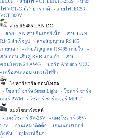
IEC01
- สายไฟ VCT มอก.11-2559
- สาย
ไฟ VCT-G มีสายกราวด์
- สายไฟ IEC53
VCT 300V
สาย RS485 LAN DC
- สาย LAN สายอินเตอร์เน็ต
- สาย LAN
RJ45 สำเร็จรูป
- สายสัญญาณ RS485
ภายนอก
- สายสัญญาณ RS485 ภายใน
-
สายอ่อน เส้นคู่ RVB แดง-ดำ
- สาย
คอนโทรล 24 AWG
- บอร์ด Arduino MCU
- เครื่องทดสอบ ฉนวนไฟฟ้า
โซลาร์ชาร์จ คอนโทรล
- โซลาร์ ชาร์จ Street Light
- โซลาร์ ชาร์จ
เจอร์ PWM
- โซลาร์ ชาร์จเจอร์ MPPT
แผงโซลาร์เซลล์
- แผงโซลาร์ 6V-25V
- แผงโซลาร์ 36V-
52V
- งานเหมาติดตั้ง
- เจนเนอเรเตอร์
กังหัน
- อุปกรณ์อื่นๆ