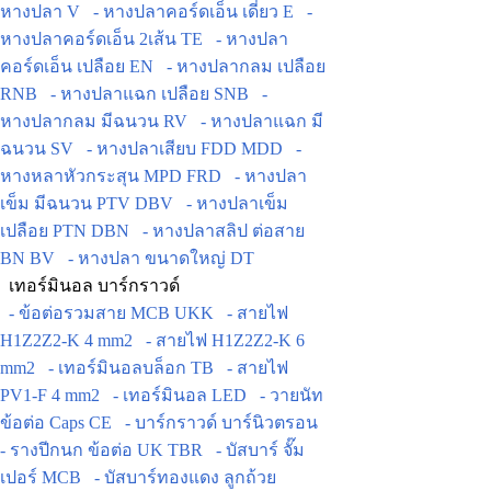
หางปลา V
- หางปลาคอร์ดเอ็น เดี่ยว E
-
หางปลาคอร์ดเอ็น 2เส้น TE
- หางปลา
คอร์ดเอ็น เปลือย EN
- หางปลากลม เปลือย
RNB
- หางปลาแฉก เปลือย SNB
-
หางปลากลม มีฉนวน RV
- หางปลาแฉก มี
ฉนวน SV
- หางปลาเสียบ FDD MDD
-
หางหลาหัวกระสุน MPD FRD
- หางปลา
เข็ม มีฉนวน PTV DBV
- หางปลาเข็ม
เปลือย PTN DBN
- หางปลาสลิป ต่อสาย
BN BV
- หางปลา ขนาดใหญ่ DT
เทอร์มินอล บาร์กราวด์
- ข้อต่อรวมสาย MCB UKK
- สายไฟ
H1Z2Z2-K 4 mm2
- สายไฟ H1Z2Z2-K 6
mm2
- เทอร์มินอลบล็อก TB
- สายไฟ
PV1-F 4 mm2
- เทอร์มินอล LED
- วายนัท
ข้อต่อ Caps CE
- บาร์กราวด์ บาร์นิวตรอน
- รางปีกนก ข้อต่อ UK TBR
- บัสบาร์ จั๊ม
เปอร์ MCB
- บัสบาร์ทองแดง ลูกถ้วย