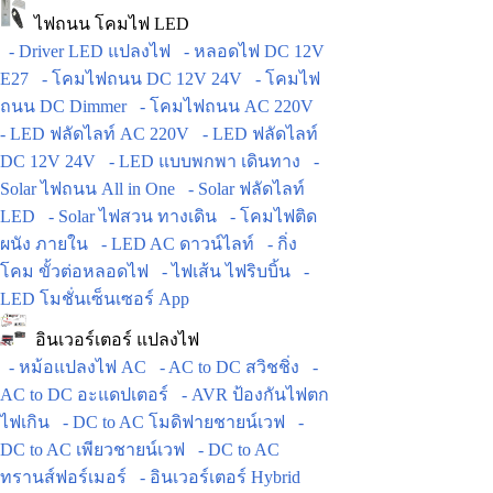
ไฟถนน โคมไฟ LED
- Driver LED แปลงไฟ
- หลอดไฟ DC 12V
E27
- โคมไฟถนน DC 12V 24V
- โคมไฟ
ถนน DC Dimmer
- โคมไฟถนน AC 220V
- LED ฟลัดไลท์ AC 220V
- LED ฟลัดไลท์
DC 12V 24V
- LED แบบพกพา เดินทาง
-
Solar ไฟถนน All in One
- Solar ฟลัดไลท์
LED
- Solar ไฟสวน ทางเดิน
- โคมไฟติด
ผนัง ภายใน
- LED AC ดาวน์ไลท์
- กิ่ง
โคม ขั้วต่อหลอดไฟ
- ไฟเส้น ไฟริบบิ้น
-
LED โมชั่นเซ็นเซอร์ App
อินเวอร์เตอร์ แปลงไฟ
- หม้อแปลงไฟ AC
- AC to DC สวิชชิ่ง
-
AC to DC อะแดปเตอร์
- AVR ป้องกันไฟตก
ไฟเกิน
- DC to AC โมดิฟายชายน์เวฟ
-
DC to AC เพียวชายน์เวฟ
- DC to AC
ทรานส์ฟอร์เมอร์
- อินเวอร์เตอร์ Hybrid