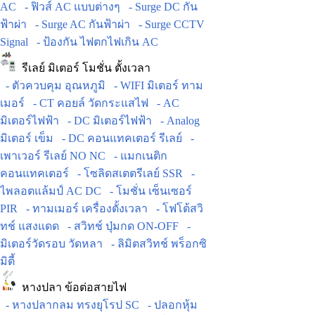
AC
- ฟิวส์ AC แบบต่างๆ
- Surge DC กัน
ฟ้าผ่า
- Surge AC กันฟ้าผ่า
- Surge CCTV
Signal
- ป้องกัน ไฟตกไฟเกิน AC
รีเลย์ มิเตอร์ โมชั่น ตั้งเวลา
- ตัวควบคุม อุณหภูมิ
- WIFI มิเตอร์ ทาม
เมอร์
- CT คอยล์ วัดกระแสไฟ
- AC
มิเตอร์ไฟฟ้า
- DC มิเตอร์ไฟฟ้า
- Analog
มิเตอร์ เข็ม
- DC คอนแทคเตอร์ รีเลย์
-
เพาเวอร์ รีเลย์ NO NC
- แมกเนติก
คอนแทคเตอร์
- โซลิดสเตตรีเลย์ SSR
-
ไพลอตแล้มป์ AC DC
- โมชั่น เซ็นเซอร์
PIR
- ทามเมอร์ เครื่องตั้งเวลา
- โฟโต้สวิ
ทช์ แสงแดด
- สวิทช์ ปุ่มกด ON-OFF
-
มิเตอร์วัดรอบ วัดหลา
- ลิมิตสวิทช์ พร็อกซิ
มิตี้
หางปลา ข้อต่อสายไฟ
- หางปลากลม ทรงยุโรป SC
- ปลอกหุ้ม