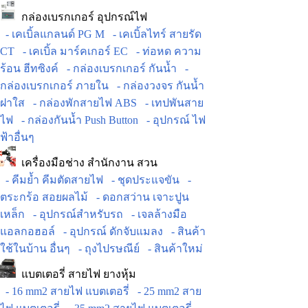
กล่องเบรกเกอร์ อุปกรณ์ไฟ
- เคเบิ้ลแกลนด์ PG M
- เคเบิ้ลไทร์ สายรัด
CT
- เคเบิ้ล มาร์คเกอร์ EC
- ท่อหด ความ
ร้อน ฮีทซิงค์
- กล่องเบรกเกอร์ กันน้ำ
-
กล่องเบรกเกอร์ ภายใน
- กล่องวงจร กันน้ำ
ฝาใส
- กล่องพักสายไฟ ABS
- เทปพันสาย
ไฟ
- กล่องกันน้ำ Push Button
- อุปกรณ์ ไฟ
ฟ้าอื่นๆ
เครื่องมือช่าง สำนักงาน สวน
- คีมย้ำ คีมตัดสายไฟ
- ชุดประแจขัน
-
ตระกร้อ สอยผลไม้
- ดอกสว่าน เจาะปูน
เหล็ก
- อุปกรณ์สำหรับรถ
- เจลล้างมือ
แอลกอฮอล์
- อุปกรณ์ ดักจับแมลง
- สินค้า
ใช้ในบ้าน อื่นๆ
- ถุงไปรษณีย์
- สินค้าใหม่
แบตเตอรี่ สายไฟ ยางหุ้ม
- 16 mm2 สายไฟ แบตเตอรี่
- 25 mm2 สาย