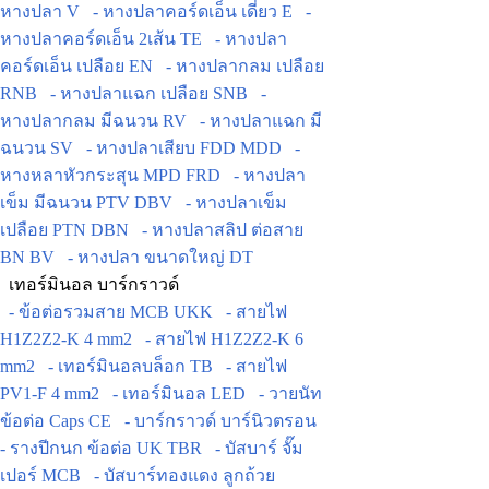
หางปลา V
- หางปลาคอร์ดเอ็น เดี่ยว E
-
หางปลาคอร์ดเอ็น 2เส้น TE
- หางปลา
คอร์ดเอ็น เปลือย EN
- หางปลากลม เปลือย
RNB
- หางปลาแฉก เปลือย SNB
-
หางปลากลม มีฉนวน RV
- หางปลาแฉก มี
ฉนวน SV
- หางปลาเสียบ FDD MDD
-
หางหลาหัวกระสุน MPD FRD
- หางปลา
เข็ม มีฉนวน PTV DBV
- หางปลาเข็ม
เปลือย PTN DBN
- หางปลาสลิป ต่อสาย
BN BV
- หางปลา ขนาดใหญ่ DT
เทอร์มินอล บาร์กราวด์
- ข้อต่อรวมสาย MCB UKK
- สายไฟ
H1Z2Z2-K 4 mm2
- สายไฟ H1Z2Z2-K 6
mm2
- เทอร์มินอลบล็อก TB
- สายไฟ
PV1-F 4 mm2
- เทอร์มินอล LED
- วายนัท
ข้อต่อ Caps CE
- บาร์กราวด์ บาร์นิวตรอน
- รางปีกนก ข้อต่อ UK TBR
- บัสบาร์ จั๊ม
เปอร์ MCB
- บัสบาร์ทองแดง ลูกถ้วย