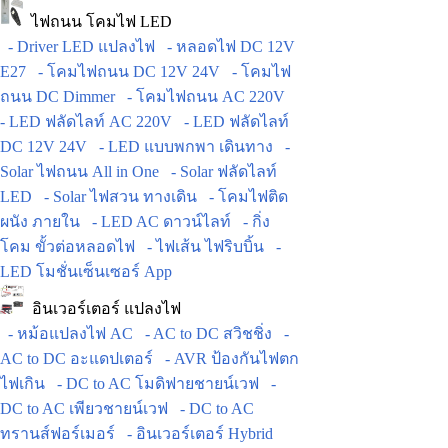
ไฟถนน โคมไฟ LED
- Driver LED แปลงไฟ
- หลอดไฟ DC 12V
E27
- โคมไฟถนน DC 12V 24V
- โคมไฟ
ถนน DC Dimmer
- โคมไฟถนน AC 220V
- LED ฟลัดไลท์ AC 220V
- LED ฟลัดไลท์
DC 12V 24V
- LED แบบพกพา เดินทาง
-
Solar ไฟถนน All in One
- Solar ฟลัดไลท์
LED
- Solar ไฟสวน ทางเดิน
- โคมไฟติด
ผนัง ภายใน
- LED AC ดาวน์ไลท์
- กิ่ง
โคม ขั้วต่อหลอดไฟ
- ไฟเส้น ไฟริบบิ้น
-
LED โมชั่นเซ็นเซอร์ App
อินเวอร์เตอร์ แปลงไฟ
- หม้อแปลงไฟ AC
- AC to DC สวิชชิ่ง
-
AC to DC อะแดปเตอร์
- AVR ป้องกันไฟตก
ไฟเกิน
- DC to AC โมดิฟายชายน์เวฟ
-
DC to AC เพียวชายน์เวฟ
- DC to AC
ทรานส์ฟอร์เมอร์
- อินเวอร์เตอร์ Hybrid