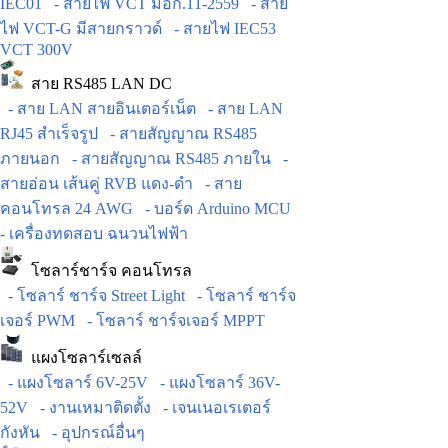
IEC01
- สายไฟ VCT มอก.11-2559
- สาย
ไฟ VCT-G มีสายกราวด์
- สายไฟ IEC53
VCT 300V
สาย RS485 LAN DC
- สาย LAN สายอินเตอร์เน็ต
- สาย LAN
RJ45 สำเร็จรูป
- สายสัญญาณ RS485
ภายนอก
- สายสัญญาณ RS485 ภายใน
-
สายอ่อน เส้นคู่ RVB แดง-ดำ
- สาย
คอนโทรล 24 AWG
- บอร์ด Arduino MCU
- เครื่องทดสอบ ฉนวนไฟฟ้า
โซลาร์ชาร์จ คอนโทรล
- โซลาร์ ชาร์จ Street Light
- โซลาร์ ชาร์จ
เจอร์ PWM
- โซลาร์ ชาร์จเจอร์ MPPT
แผงโซลาร์เซลล์
- แผงโซลาร์ 6V-25V
- แผงโซลาร์ 36V-
52V
- งานเหมาติดตั้ง
- เจนเนอเรเตอร์
กังหัน
- อุปกรณ์อื่นๆ