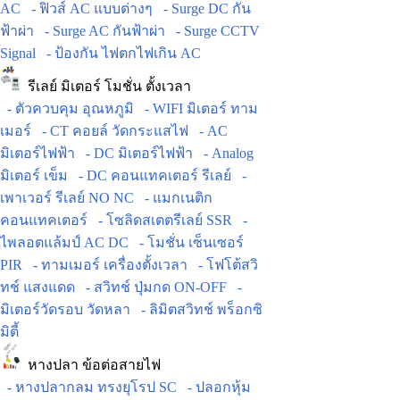
AC
- ฟิวส์ AC แบบต่างๆ
- Surge DC กัน
ฟ้าผ่า
- Surge AC กันฟ้าผ่า
- Surge CCTV
Signal
- ป้องกัน ไฟตกไฟเกิน AC
รีเลย์ มิเตอร์ โมชั่น ตั้งเวลา
- ตัวควบคุม อุณหภูมิ
- WIFI มิเตอร์ ทาม
เมอร์
- CT คอยล์ วัดกระแสไฟ
- AC
มิเตอร์ไฟฟ้า
- DC มิเตอร์ไฟฟ้า
- Analog
มิเตอร์ เข็ม
- DC คอนแทคเตอร์ รีเลย์
-
เพาเวอร์ รีเลย์ NO NC
- แมกเนติก
คอนแทคเตอร์
- โซลิดสเตตรีเลย์ SSR
-
ไพลอตแล้มป์ AC DC
- โมชั่น เซ็นเซอร์
PIR
- ทามเมอร์ เครื่องตั้งเวลา
- โฟโต้สวิ
ทช์ แสงแดด
- สวิทช์ ปุ่มกด ON-OFF
-
มิเตอร์วัดรอบ วัดหลา
- ลิมิตสวิทช์ พร็อกซิ
มิตี้
หางปลา ข้อต่อสายไฟ
- หางปลากลม ทรงยุโรป SC
- ปลอกหุ้ม