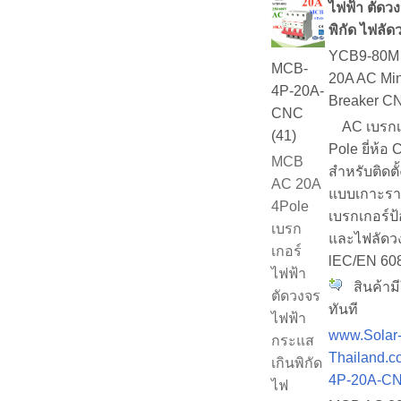
ไฟฟ้า ตัดว
พิกัด ไฟลั
YCB9-80M
MCB-
20A AC Mini
4P-20A-
Breaker C
CNC
AC เบรกเก
(41)
Pole ยี่ห้
MCB
สำหรับติดต
AC 20A
แบบเกาะรา
4Pole
เบรกเกอร์ป
เบรก
และไฟลัดว
เกอร์
lEC/EN 60
ไฟฟ้า
สินค้ามี
ตัดวงจร
ทันที
ไฟฟ้า
www.Solar
กระแส
Thailand.c
เกินพิกัด
4P-20A-CN
ไฟ