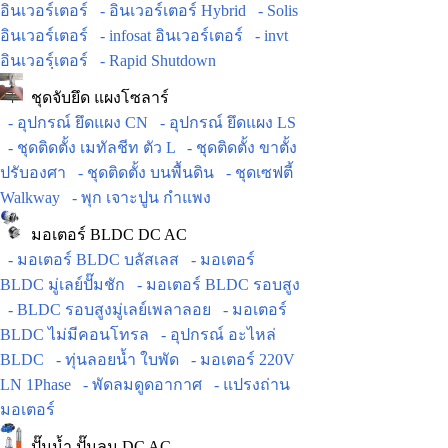
อินเวอร์เตอร์
- อินเวอร์เตอร์ Hybrid
- Solis
อินเวอร์เตอร์
- infosat อินเวอร์เตอร์
- invt
อินเวอร์ฺเตอร์
- Rapid Shutdown
ชุดจับยึด แผงโซลาร์
- อุปกรณ์ ยึดแผง CN
- อุปกรณ์ ยึดแผง LS
- ชุดติดตั้ง เมทัลชีท ตัว L
- ชุดติดตั้ง ขาตั้ง
ปรับองศา
- ชุดติดตั้ง บนพื้นดิน
- ชุดเซฟตี้
Walkway
- พุก เจาะปูน กำแพง
มอเตอร์ BLDC DC AC
- มอเตอร์ BLDC บลัสเลส
- มอเตอร์
BLDC มู่เลย์ปั๊มชัก
- มอเตอร์ BLDC รอบสูง
- BLDC รอบสูงมู่เลย์เพลาลอย
- มอเตอร์
BLDC ไม่มีคอนโทรล
- อุปกรณ์ อะไหล่
BLDC
- ทุ่นลอยน้ำ ใบพัด
- มอเตอร์ 220V
LN 1Phase
- พัดลมดูดอากาศ
- แปรงถ่าน
มอเตอร์
ปั๊มน้ำ ปั๊มลม DC AC