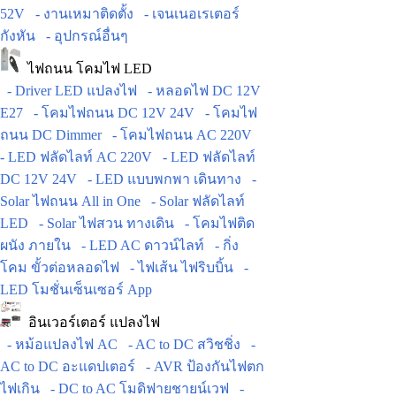
52V
- งานเหมาติดตั้ง
- เจนเนอเรเตอร์
กังหัน
- อุปกรณ์อื่นๆ
ไฟถนน โคมไฟ LED
- Driver LED แปลงไฟ
- หลอดไฟ DC 12V
E27
- โคมไฟถนน DC 12V 24V
- โคมไฟ
ถนน DC Dimmer
- โคมไฟถนน AC 220V
- LED ฟลัดไลท์ AC 220V
- LED ฟลัดไลท์
DC 12V 24V
- LED แบบพกพา เดินทาง
-
Solar ไฟถนน All in One
- Solar ฟลัดไลท์
LED
- Solar ไฟสวน ทางเดิน
- โคมไฟติด
ผนัง ภายใน
- LED AC ดาวน์ไลท์
- กิ่ง
โคม ขั้วต่อหลอดไฟ
- ไฟเส้น ไฟริบบิ้น
-
LED โมชั่นเซ็นเซอร์ App
อินเวอร์เตอร์ แปลงไฟ
- หม้อแปลงไฟ AC
- AC to DC สวิชชิ่ง
-
AC to DC อะแดปเตอร์
- AVR ป้องกันไฟตก
ไฟเกิน
- DC to AC โมดิฟายชายน์เวฟ
-