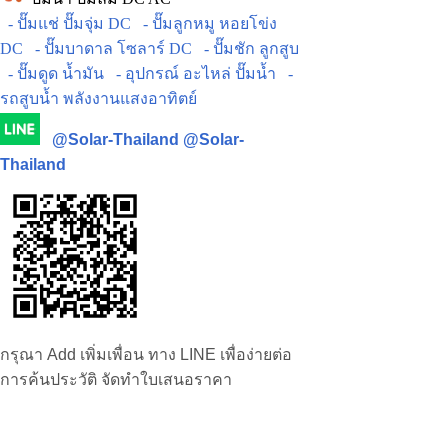
- ปั๊มแช่ ปั๊มจุ่ม DC
- ปั๊มลูกหมู หอยโข่ง
DC
- ปั๊มบาดาล โซลาร์ DC
- ปั๊มชัก ลูกสูบ
- ปั๊มดูด น้ำมัน
- อุปกรณ์ อะไหล่ ปั๊มน้ำ
-
รถสูบน้ำ พลังงานแสงอาทิตย์
@Solar-Thailand
@Solar-
Thailand
กรุณา Add เพิ่มเพื่อน ทาง LINE เพื่อง่ายต่อ
การค้นประวัติ จัดทำใบเสนอราคา