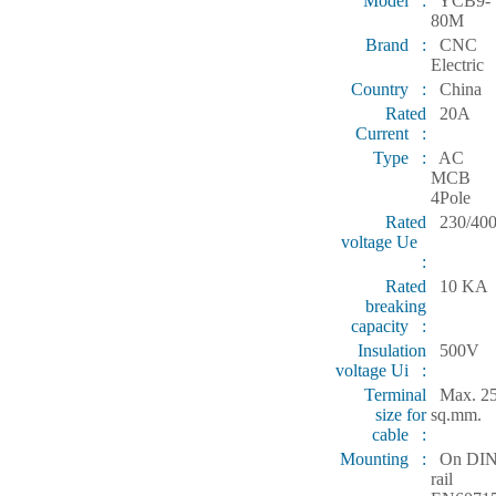
Model :
YCB9-
80M
Brand :
CNC
Electric
Country :
China
Rated
20A
Current :
Type :
AC
MCB
4Pole
Rated
230/40
voltage Ue
:
Rated
10 KA
breaking
capacity :
Insulation
500V
voltage Ui :
Terminal
Max. 2
size for
sq.mm.
cable :
Mounting :
On DI
rail