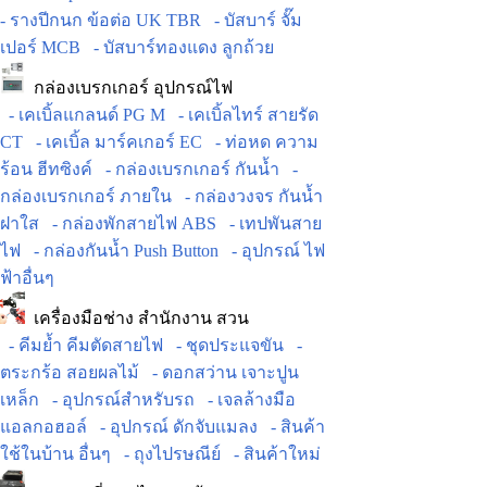
- รางปีกนก ข้อต่อ UK TBR
- บัสบาร์ จั๊ม
เปอร์ MCB
- บัสบาร์ทองแดง ลูกถ้วย
กล่องเบรกเกอร์ อุปกรณ์ไฟ
- เคเบิ้ลแกลนด์ PG M
- เคเบิ้ลไทร์ สายรัด
CT
- เคเบิ้ล มาร์คเกอร์ EC
- ท่อหด ความ
ร้อน ฮีทซิงค์
- กล่องเบรกเกอร์ กันน้ำ
-
กล่องเบรกเกอร์ ภายใน
- กล่องวงจร กันน้ำ
ฝาใส
- กล่องพักสายไฟ ABS
- เทปพันสาย
ไฟ
- กล่องกันน้ำ Push Button
- อุปกรณ์ ไฟ
ฟ้าอื่นๆ
เครื่องมือช่าง สำนักงาน สวน
- คีมย้ำ คีมตัดสายไฟ
- ชุดประแจขัน
-
ตระกร้อ สอยผลไม้
- ดอกสว่าน เจาะปูน
เหล็ก
- อุปกรณ์สำหรับรถ
- เจลล้างมือ
แอลกอฮอล์
- อุปกรณ์ ดักจับแมลง
- สินค้า
ใช้ในบ้าน อื่นๆ
- ถุงไปรษณีย์
- สินค้าใหม่