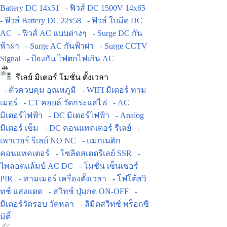
Battery DC 14x51
- ฟิวส์ DC 1500V 14x65
- ฟิวส์ Battery DC 22x58
- ฟิวส์ ใบมีด DC
AC
- ฟิวส์ AC แบบต่างๆ
- Surge DC กัน
ฟ้าผ่า
- Surge AC กันฟ้าผ่า
- Surge CCTV
Signal
- ป้องกัน ไฟตกไฟเกิน AC
รีเลย์ มิเตอร์ โมชั่น ตั้งเวลา
- ตัวควบคุม อุณหภูมิ
- WIFI มิเตอร์ ทาม
เมอร์
- CT คอยล์ วัดกระแสไฟ
- AC
มิเตอร์ไฟฟ้า
- DC มิเตอร์ไฟฟ้า
- Analog
มิเตอร์ เข็ม
- DC คอนแทคเตอร์ รีเลย์
-
เพาเวอร์ รีเลย์ NO NC
- แมกเนติก
คอนแทคเตอร์
- โซลิดสเตตรีเลย์ SSR
-
ไพลอตแล้มป์ AC DC
- โมชั่น เซ็นเซอร์
PIR
- ทามเมอร์ เครื่องตั้งเวลา
- โฟโต้สวิ
ทช์ แสงแดด
- สวิทช์ ปุ่มกด ON-OFF
-
มิเตอร์วัดรอบ วัดหลา
- ลิมิตสวิทช์ พร็อกซิ
มิตี้