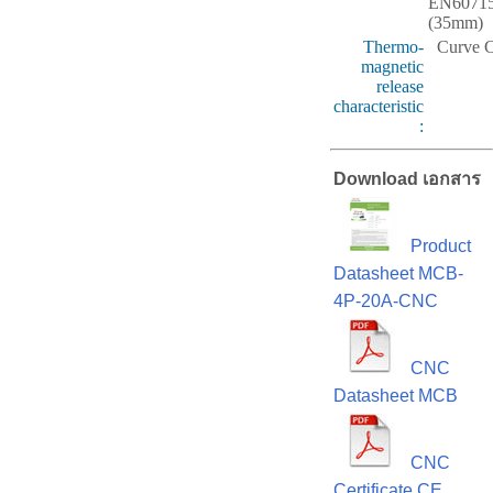
EN6071
(35mm)
Thermo-
Curve 
magnetic
release
characteristic
:
Download เอกสาร
Product
Datasheet MCB-
4P-20A-CNC
CNC
Datasheet MCB
CNC
Certificate CE