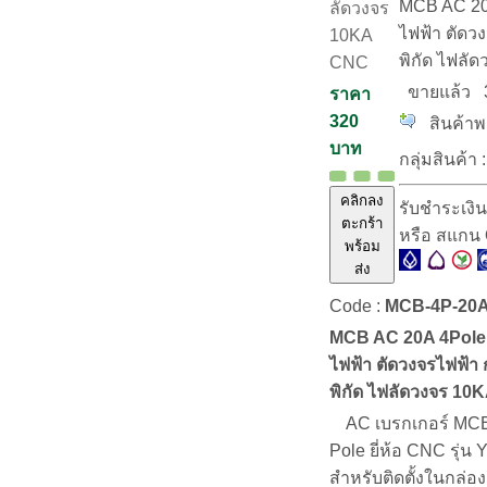
MCB AC 20
ลัดวงจร
ไฟฟ้า ตัดว
10KA
พิกัด ไฟลั
CNC
ขายแล้ว
ราคา
320
สินค้าพร
บาท
กลุ่มสินค้า :
คลิกลง
รับชำระเงิ
ตะกร้า
หรือ สแกน
พร้อม
ส่ง
Code :
MCB-4P-20
MCB AC 20A 4Pole 
ไฟฟ้า ตัดวงจรไฟฟ้า
พิกัด ไฟลัดวงจร 1
AC เบรกเกอร์ MCB
Pole ยี่ห้อ CNC รุ่
สำหรับติดตั้งในกล่