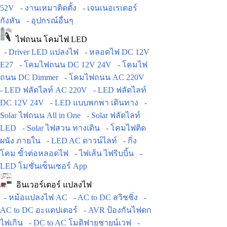
52V
- งานเหมาติดตั้ง
- เจนเนอเรเตอร์
กังหัน
- อุปกรณ์อื่นๆ
ไฟถนน โคมไฟ LED
- Driver LED แปลงไฟ
- หลอดไฟ DC 12V
E27
- โคมไฟถนน DC 12V 24V
- โคมไฟ
ถนน DC Dimmer
- โคมไฟถนน AC 220V
- LED ฟลัดไลท์ AC 220V
- LED ฟลัดไลท์
DC 12V 24V
- LED แบบพกพา เดินทาง
-
Solar ไฟถนน All in One
- Solar ฟลัดไลท์
LED
- Solar ไฟสวน ทางเดิน
- โคมไฟติด
ผนัง ภายใน
- LED AC ดาวน์ไลท์
- กิ่ง
โคม ขั้วต่อหลอดไฟ
- ไฟเส้น ไฟริบบิ้น
-
LED โมชั่นเซ็นเซอร์ App
อินเวอร์เตอร์ แปลงไฟ
- หม้อแปลงไฟ AC
- AC to DC สวิชชิ่ง
-
AC to DC อะแดปเตอร์
- AVR ป้องกันไฟตก
ไฟเกิน
- DC to AC โมดิฟายชายน์เวฟ
-