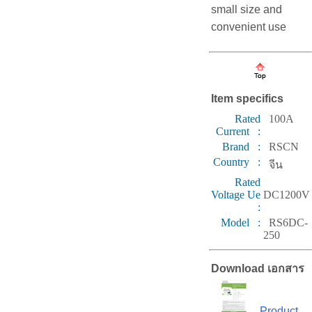
small size and
convenient use
Item specifics
Rated
100A
Current :
Brand :
RSCN
Country :
จีน
Rated
Voltage Ue
DC1200V
:
Model :
RS6DC-
250
Download เอกสาร
Product