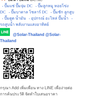
- ปั๊มแช่ ปั๊มจุ่ม DC
- ปั๊มลูกหมู หอยโข่ง
DC
- ปั๊มบาดาล โซลาร์ DC
- ปั๊มชัก ลูกสูบ
- ปั๊มดูด น้ำมัน
- อุปกรณ์ อะไหล่ ปั๊มน้ำ
-
รถสูบน้ำ พลังงานแสงอาทิตย์
@Solar-Thailand
@Solar-
Thailand
กรุณา Add เพิ่มเพื่อน ทาง LINE เพื่อง่ายต่อ
การค้นประวัติ จัดทำใบเสนอราคา