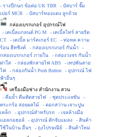
- รางปีกนก ข้อต่อ UK TBR
- บัสบาร์ จั๊ม
เปอร์ MCB
- บัสบาร์ทองแดง ลูกถ้วย
กล่องเบรกเกอร์ อุปกรณ์ไฟ
- เคเบิ้ลแกลนด์ PG M
- เคเบิ้ลไทร์ สายรัด
CT
- เคเบิ้ล มาร์คเกอร์ EC
- ท่อหด ความ
ร้อน ฮีทซิงค์
- กล่องเบรกเกอร์ กันน้ำ
-
กล่องเบรกเกอร์ ภายใน
- กล่องวงจร กันน้ำ
ฝาใส
- กล่องพักสายไฟ ABS
- เทปพันสาย
ไฟ
- กล่องกันน้ำ Push Button
- อุปกรณ์ ไฟ
ฟ้าอื่นๆ
เครื่องมือช่าง สำนักงาน สวน
- คีมย้ำ คีมตัดสายไฟ
- ชุดประแจขัน
-
ตระกร้อ สอยผลไม้
- ดอกสว่าน เจาะปูน
เหล็ก
- อุปกรณ์สำหรับรถ
- เจลล้างมือ
แอลกอฮอล์
- อุปกรณ์ ดักจับแมลง
- สินค้า
ใช้ในบ้าน อื่นๆ
- ถุงไปรษณีย์
- สินค้าใหม่