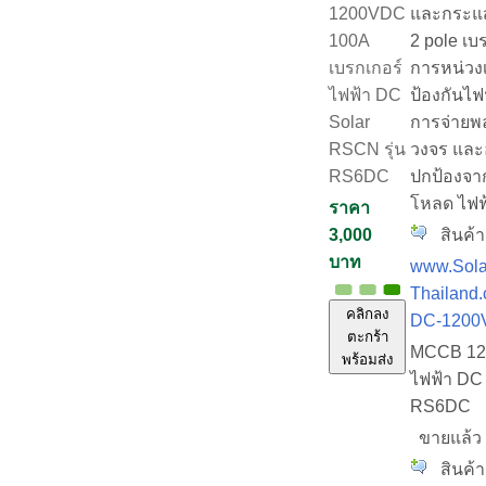
และกระแส
1200VDC
2 pole เบ
100A
การหน่วงเ
เบรกเกอร์
ป้องกันไฟ
ไฟฟ้า DC
การจ่ายพ
Solar
วงจร และอ
RSCN รุ่น
ปกป้องจา
RS6DC
โหลด ไฟฟ
ราคา
สินค้า
3,000
บาท
www.Sola
Thailand
คลิกลง
DC-1200V
ตะกร้า
MCCB 120
พร้อมส่ง
ไฟฟ้า DC 
RS6DC
ขายแล้
สินค้าม