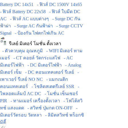
Battery DC 14x51
- ฟิวส์ DC 1500V 14x65
- ฟิวส์ Battery DC 22x58
- ฟิวส์ ใบมีด DC
AC
- ฟิวส์ AC แบบต่างๆ
- Surge DC กัน
ฟ้าผ่า
- Surge AC กันฟ้าผ่า
- Surge CCTV
Signal
- ป้องกัน ไฟตกไฟเกิน AC
รีเลย์ มิเตอร์ โมชั่น ตั้งเวลา
- ตัวควบคุม อุณหภูมิ
- WIFI มิเตอร์ ทาม
เมอร์
- CT คอยล์ วัดกระแสไฟ
- AC
มิเตอร์ไฟฟ้า
- DC มิเตอร์ไฟฟ้า
- Analog
มิเตอร์ เข็ม
- DC คอนแทคเตอร์ รีเลย์
-
เพาเวอร์ รีเลย์ NO NC
- แมกเนติก
คอนแทคเตอร์
- โซลิดสเตตรีเลย์ SSR
-
ไพลอตแล้มป์ AC DC
- โมชั่น เซ็นเซอร์
PIR
- ทามเมอร์ เครื่องตั้งเวลา
- โฟโต้สวิ
ทช์ แสงแดด
- สวิทช์ ปุ่มกด ON-OFF
-
มิเตอร์วัดรอบ วัดหลา
- ลิมิตสวิทช์ พร็อกซิ
มิตี้