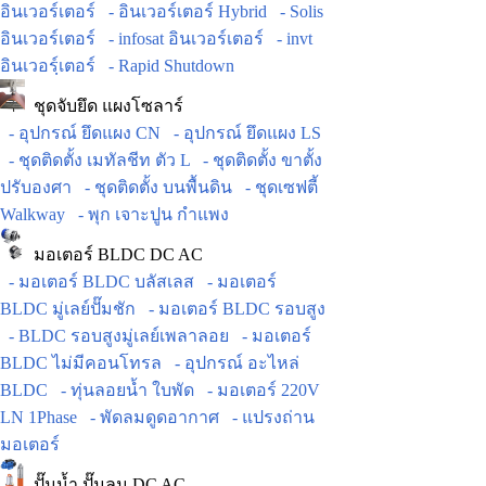
อินเวอร์เตอร์
- อินเวอร์เตอร์ Hybrid
- Solis
อินเวอร์เตอร์
- infosat อินเวอร์เตอร์
- invt
อินเวอร์ฺเตอร์
- Rapid Shutdown
ชุดจับยึด แผงโซลาร์
- อุปกรณ์ ยึดแผง CN
- อุปกรณ์ ยึดแผง LS
- ชุดติดตั้ง เมทัลชีท ตัว L
- ชุดติดตั้ง ขาตั้ง
ปรับองศา
- ชุดติดตั้ง บนพื้นดิน
- ชุดเซฟตี้
Walkway
- พุก เจาะปูน กำแพง
มอเตอร์ BLDC DC AC
- มอเตอร์ BLDC บลัสเลส
- มอเตอร์
BLDC มู่เลย์ปั๊มชัก
- มอเตอร์ BLDC รอบสูง
- BLDC รอบสูงมู่เลย์เพลาลอย
- มอเตอร์
BLDC ไม่มีคอนโทรล
- อุปกรณ์ อะไหล่
BLDC
- ทุ่นลอยน้ำ ใบพัด
- มอเตอร์ 220V
LN 1Phase
- พัดลมดูดอากาศ
- แปรงถ่าน
มอเตอร์
ปั๊มน้ำ ปั๊มลม DC AC