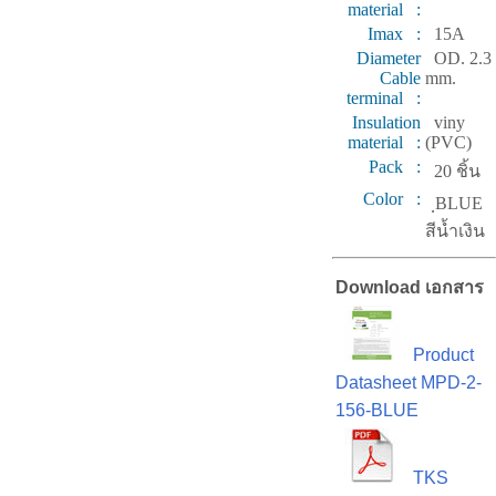
material :
Imax :
15A
Diameter
OD. 2.3
Cable
mm.
terminal :
Insulation
viny
material :
(PVC)
Pack :
20 ชิ้น
Color :
ฺBLUE
สีน้ำเงิน
Download เอกสาร
Product
Datasheet MPD-2-
156-BLUE
TKS