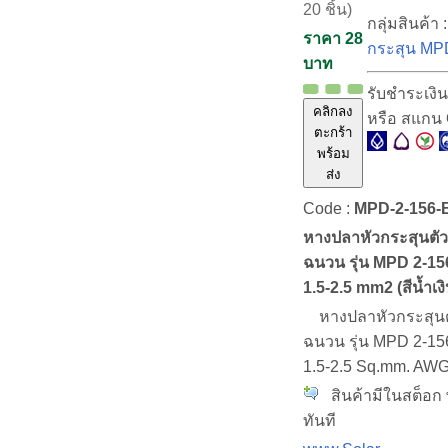
20 ชิ้น)
กลุ่มสินค้า :
ราคา 28
กระสุน M
บาท
รับชำระเงิ
คลิกลง
หรือ สแกน
ตะกร้า
พร้อม
ส่ง
Code :
MPD-2-156
หางปลาหัวกระสุนตัวผ
ฉนวน รุ่น MPD 2-1
1.5-2.5 mm2 (สีน้ำเงิ
หางปลาหัวกระสุนตัว
ฉนวน รุ่น MPD 2-1
1.5-2.5 Sq.mm. AWG
สินค้ามีในสต็อก 
ทันที