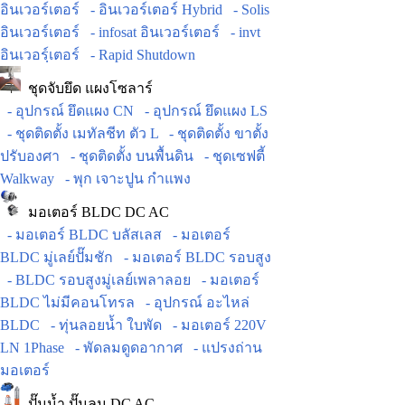
อินเวอร์เตอร์
- อินเวอร์เตอร์ Hybrid
- Solis
อินเวอร์เตอร์
- infosat อินเวอร์เตอร์
- invt
อินเวอร์ฺเตอร์
- Rapid Shutdown
ชุดจับยึด แผงโซลาร์
- อุปกรณ์ ยึดแผง CN
- อุปกรณ์ ยึดแผง LS
- ชุดติดตั้ง เมทัลชีท ตัว L
- ชุดติดตั้ง ขาตั้ง
ปรับองศา
- ชุดติดตั้ง บนพื้นดิน
- ชุดเซฟตี้
Walkway
- พุก เจาะปูน กำแพง
มอเตอร์ BLDC DC AC
- มอเตอร์ BLDC บลัสเลส
- มอเตอร์
BLDC มู่เลย์ปั๊มชัก
- มอเตอร์ BLDC รอบสูง
- BLDC รอบสูงมู่เลย์เพลาลอย
- มอเตอร์
BLDC ไม่มีคอนโทรล
- อุปกรณ์ อะไหล่
BLDC
- ทุ่นลอยน้ำ ใบพัด
- มอเตอร์ 220V
LN 1Phase
- พัดลมดูดอากาศ
- แปรงถ่าน
มอเตอร์
ปั๊มน้ำ ปั๊มลม DC AC