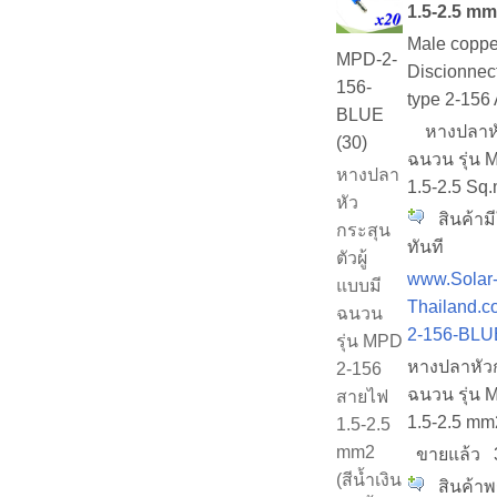
1.5-2.5 mm2 
Male copper
MPD-2-
Discionnec
156-
type 2-156
BLUE
หางปลาหัวก
(30)
ฉนวน รุ่น 
หางปลา
1.5-2.5 Sq
หัว
สินค้ามี
กระสุน
ทันที
ตัวผู้
www.Solar
แบบมี
Thailand.c
ฉนวน
2-156-BLU
รุ่น MPD
หางปลาหัวก
2-156
ฉนวน รุ่น 
สายไฟ
1.5-2.5 mm2 
1.5-2.5
mm2
ขายแล้ว
(สีน้ำเงิน
สินค้าพร