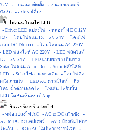
52V
- งานเหมาติดตั้ง
- เจนเนอเรเตอร์
กังหัน
- อุปกรณ์อื่นๆ
ไฟถนน โคมไฟ LED
- Driver LED แปลงไฟ
- หลอดไฟ DC 12V
E27
- โคมไฟถนน DC 12V 24V
- โคมไฟ
ถนน DC Dimmer
- โคมไฟถนน AC 220V
- LED ฟลัดไลท์ AC 220V
- LED ฟลัดไลท์
DC 12V 24V
- LED แบบพกพา เดินทาง
-
Solar ไฟถนน All in One
- Solar ฟลัดไลท์
LED
- Solar ไฟสวน ทางเดิน
- โคมไฟติด
ผนัง ภายใน
- LED AC ดาวน์ไลท์
- กิ่ง
โคม ขั้วต่อหลอดไฟ
- ไฟเส้น ไฟริบบิ้น
-
LED โมชั่นเซ็นเซอร์ App
อินเวอร์เตอร์ แปลงไฟ
- หม้อแปลงไฟ AC
- AC to DC สวิชชิ่ง
-
AC to DC อะแดปเตอร์
- AVR ป้องกันไฟตก
ไฟเกิน
- DC to AC โมดิฟายชายน์เวฟ
-