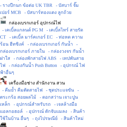
- รางปีกนก ข้อต่อ UK TBR
- บัสบาร์ จั๊ม
เปอร์ MCB
- บัสบาร์ทองแดง ลูกถ้วย
กล่องเบรกเกอร์ อุปกรณ์ไฟ
- เคเบิ้ลแกลนด์ PG M
- เคเบิ้ลไทร์ สายรัด
CT
- เคเบิ้ล มาร์คเกอร์ EC
- ท่อหด ความ
ร้อน ฮีทซิงค์
- กล่องเบรกเกอร์ กันน้ำ
-
กล่องเบรกเกอร์ ภายใน
- กล่องวงจร กันน้ำ
ฝาใส
- กล่องพักสายไฟ ABS
- เทปพันสาย
ไฟ
- กล่องกันน้ำ Push Button
- อุปกรณ์ ไฟ
ฟ้าอื่นๆ
เครื่องมือช่าง สำนักงาน สวน
- คีมย้ำ คีมตัดสายไฟ
- ชุดประแจขัน
-
ตระกร้อ สอยผลไม้
- ดอกสว่าน เจาะปูน
เหล็ก
- อุปกรณ์สำหรับรถ
- เจลล้างมือ
แอลกอฮอล์
- อุปกรณ์ ดักจับแมลง
- สินค้า
ใช้ในบ้าน อื่นๆ
- ถุงไปรษณีย์
- สินค้าใหม่