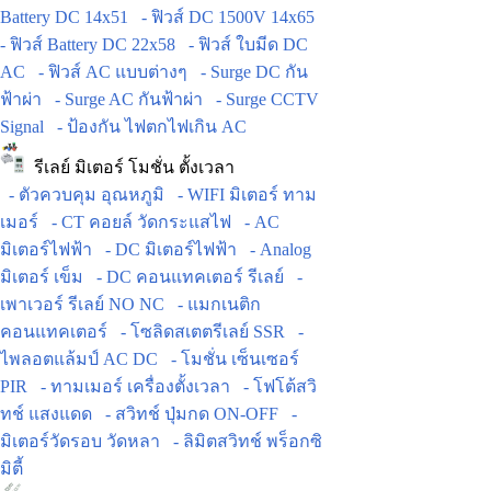
Battery DC 14x51
- ฟิวส์ DC 1500V 14x65
- ฟิวส์ Battery DC 22x58
- ฟิวส์ ใบมีด DC
AC
- ฟิวส์ AC แบบต่างๆ
- Surge DC กัน
ฟ้าผ่า
- Surge AC กันฟ้าผ่า
- Surge CCTV
Signal
- ป้องกัน ไฟตกไฟเกิน AC
รีเลย์ มิเตอร์ โมชั่น ตั้งเวลา
- ตัวควบคุม อุณหภูมิ
- WIFI มิเตอร์ ทาม
เมอร์
- CT คอยล์ วัดกระแสไฟ
- AC
มิเตอร์ไฟฟ้า
- DC มิเตอร์ไฟฟ้า
- Analog
มิเตอร์ เข็ม
- DC คอนแทคเตอร์ รีเลย์
-
เพาเวอร์ รีเลย์ NO NC
- แมกเนติก
คอนแทคเตอร์
- โซลิดสเตตรีเลย์ SSR
-
ไพลอตแล้มป์ AC DC
- โมชั่น เซ็นเซอร์
PIR
- ทามเมอร์ เครื่องตั้งเวลา
- โฟโต้สวิ
ทช์ แสงแดด
- สวิทช์ ปุ่มกด ON-OFF
-
มิเตอร์วัดรอบ วัดหลา
- ลิมิตสวิทช์ พร็อกซิ
มิตี้