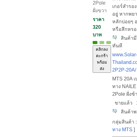
2Pole
เกอร์สำรอง
ฝั่งขวา
อยู่ หากพย
ราคา
หลักบ่อยๆ 
320
หรือสึกหรอเ
บาท
สินค้ามี
ทันที
คลิกลง
www.Solar
ตะกร้า
Thailand.c
พร้อม
ส่ง
2P2P-20A/
MTS 20A เบ
ทาง NAILE
2Pole ฝั่งซ
ขายแล้ว
สินค้าพร
กลุ่มสินค้า 
ทาง MTS
]