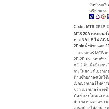
รับชำระเงิ
หรือ สแกน
Code :
MTS-2P2P-
MTS 20A เบรกเกอร์ส
ทาง NAILE ไฟ AC 
2Pole ฝั่งซ้าย และ 2
เบรกเกอร์ MCB แบ
2P-2P ประกอบด้วย เ
AC 2 ฝั่ง เพื่อป้องกั
กัน ในขณะที่เบรกเกอ
ด้านซ้ายกำลังเปิดใช้งา
เปิดเบรกเกอร์ไฟสำร
ขวา เบรกเกอร์ทางซ้
ทันที และในขณะที่เ
สำรอง ทางด้านขวากำ
งานอยู่ จะไม่สามารถ