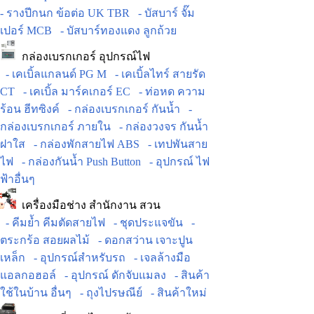
- รางปีกนก ข้อต่อ UK TBR
- บัสบาร์ จั๊ม
เปอร์ MCB
- บัสบาร์ทองแดง ลูกถ้วย
กล่องเบรกเกอร์ อุปกรณ์ไฟ
- เคเบิ้ลแกลนด์ PG M
- เคเบิ้ลไทร์ สายรัด
CT
- เคเบิ้ล มาร์คเกอร์ EC
- ท่อหด ความ
ร้อน ฮีทซิงค์
- กล่องเบรกเกอร์ กันน้ำ
-
กล่องเบรกเกอร์ ภายใน
- กล่องวงจร กันน้ำ
ฝาใส
- กล่องพักสายไฟ ABS
- เทปพันสาย
ไฟ
- กล่องกันน้ำ Push Button
- อุปกรณ์ ไฟ
ฟ้าอื่นๆ
เครื่องมือช่าง สำนักงาน สวน
- คีมย้ำ คีมตัดสายไฟ
- ชุดประแจขัน
-
ตระกร้อ สอยผลไม้
- ดอกสว่าน เจาะปูน
เหล็ก
- อุปกรณ์สำหรับรถ
- เจลล้างมือ
แอลกอฮอล์
- อุปกรณ์ ดักจับแมลง
- สินค้า
ใช้ในบ้าน อื่นๆ
- ถุงไปรษณีย์
- สินค้าใหม่