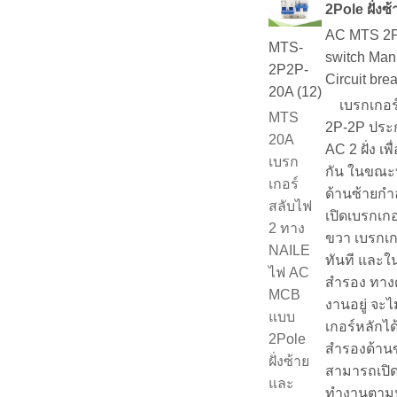
2Pole ฝั่งซ
AC MTS 2P
MTS-
switch Manu
2P2P-
Circuit br
20A (12)
เบรกเกอร์
MTS
2P-2P ประก
20A
AC 2 ฝั่ง เ
เบรก
กัน ในขณะท
เกอร์
ด้านซ้ายกำลั
สลับไฟ
เปิดเบรกเก
2 ทาง
ขวา เบรกเก
NAILE
ทันที และใ
ไฟ AC
สำรอง ทางด
MCB
งานอยู่ จะ
แบบ
เกอร์หลักได
2Pole
สำรองด้านข
ฝั่งซ้าย
สามารถเปิด
และ
ทำงานตามป