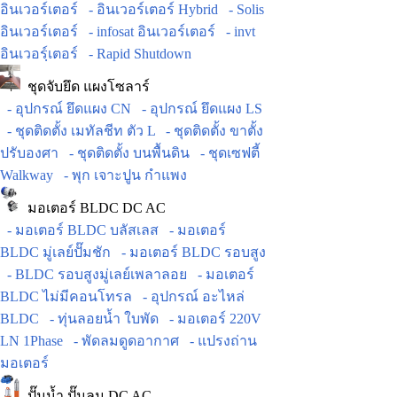
อินเวอร์เตอร์
- อินเวอร์เตอร์ Hybrid
- Solis
อินเวอร์เตอร์
- infosat อินเวอร์เตอร์
- invt
อินเวอร์ฺเตอร์
- Rapid Shutdown
ชุดจับยึด แผงโซลาร์
- อุปกรณ์ ยึดแผง CN
- อุปกรณ์ ยึดแผง LS
- ชุดติดตั้ง เมทัลชีท ตัว L
- ชุดติดตั้ง ขาตั้ง
ปรับองศา
- ชุดติดตั้ง บนพื้นดิน
- ชุดเซฟตี้
Walkway
- พุก เจาะปูน กำแพง
มอเตอร์ BLDC DC AC
- มอเตอร์ BLDC บลัสเลส
- มอเตอร์
BLDC มู่เลย์ปั๊มชัก
- มอเตอร์ BLDC รอบสูง
- BLDC รอบสูงมู่เลย์เพลาลอย
- มอเตอร์
BLDC ไม่มีคอนโทรล
- อุปกรณ์ อะไหล่
BLDC
- ทุ่นลอยน้ำ ใบพัด
- มอเตอร์ 220V
LN 1Phase
- พัดลมดูดอากาศ
- แปรงถ่าน
มอเตอร์
ปั๊มน้ำ ปั๊มลม DC AC