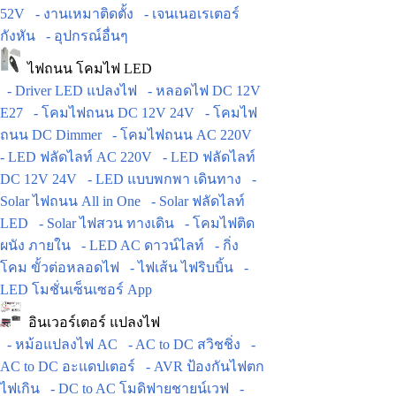
52V
- งานเหมาติดตั้ง
- เจนเนอเรเตอร์
กังหัน
- อุปกรณ์อื่นๆ
ไฟถนน โคมไฟ LED
- Driver LED แปลงไฟ
- หลอดไฟ DC 12V
E27
- โคมไฟถนน DC 12V 24V
- โคมไฟ
ถนน DC Dimmer
- โคมไฟถนน AC 220V
- LED ฟลัดไลท์ AC 220V
- LED ฟลัดไลท์
DC 12V 24V
- LED แบบพกพา เดินทาง
-
Solar ไฟถนน All in One
- Solar ฟลัดไลท์
LED
- Solar ไฟสวน ทางเดิน
- โคมไฟติด
ผนัง ภายใน
- LED AC ดาวน์ไลท์
- กิ่ง
โคม ขั้วต่อหลอดไฟ
- ไฟเส้น ไฟริบบิ้น
-
LED โมชั่นเซ็นเซอร์ App
อินเวอร์เตอร์ แปลงไฟ
- หม้อแปลงไฟ AC
- AC to DC สวิชชิ่ง
-
AC to DC อะแดปเตอร์
- AVR ป้องกันไฟตก
ไฟเกิน
- DC to AC โมดิฟายชายน์เวฟ
-