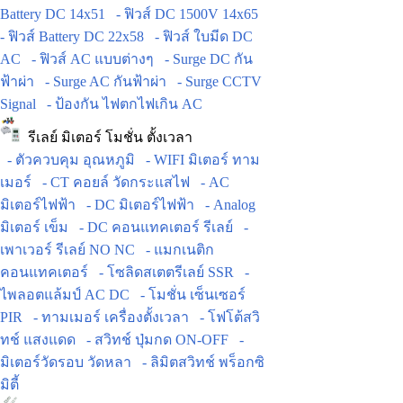
Battery DC 14x51
- ฟิวส์ DC 1500V 14x65
- ฟิวส์ Battery DC 22x58
- ฟิวส์ ใบมีด DC
AC
- ฟิวส์ AC แบบต่างๆ
- Surge DC กัน
ฟ้าผ่า
- Surge AC กันฟ้าผ่า
- Surge CCTV
Signal
- ป้องกัน ไฟตกไฟเกิน AC
รีเลย์ มิเตอร์ โมชั่น ตั้งเวลา
- ตัวควบคุม อุณหภูมิ
- WIFI มิเตอร์ ทาม
เมอร์
- CT คอยล์ วัดกระแสไฟ
- AC
มิเตอร์ไฟฟ้า
- DC มิเตอร์ไฟฟ้า
- Analog
มิเตอร์ เข็ม
- DC คอนแทคเตอร์ รีเลย์
-
เพาเวอร์ รีเลย์ NO NC
- แมกเนติก
คอนแทคเตอร์
- โซลิดสเตตรีเลย์ SSR
-
ไพลอตแล้มป์ AC DC
- โมชั่น เซ็นเซอร์
PIR
- ทามเมอร์ เครื่องตั้งเวลา
- โฟโต้สวิ
ทช์ แสงแดด
- สวิทช์ ปุ่มกด ON-OFF
-
มิเตอร์วัดรอบ วัดหลา
- ลิมิตสวิทช์ พร็อกซิ
มิตี้