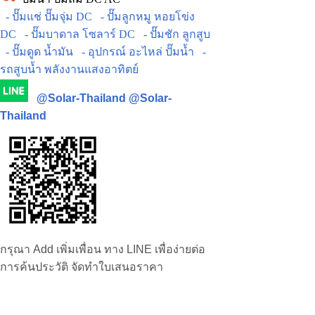
- ปั๊มแช่ ปั๊มจุ่ม DC
- ปั๊มลูกหมู หอยโข่ง
DC
- ปั๊มบาดาล โซลาร์ DC
- ปั๊มชัก ลูกสูบ
- ปั๊มดูด น้ำมัน
- อุปกรณ์ อะไหล่ ปั๊มน้ำ
-
รถสูบน้ำ พลังงานแสงอาทิตย์
@Solar-Thailand
@Solar-
Thailand
กรุณา Add เพิ่มเพื่อน ทาง LINE เพื่อง่ายต่อ
การค้นประวัติ จัดทำใบเสนอราคา