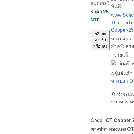
แบตเตอรี่
ทันที
ราคา 28
www.Solar
บาท
Thailand.c
Copper-25
คลิกลง
หางปลา ท
ตะกร้า
สำหรับสาย
พร้อมส่ง
ขายแล้ว
สินค้าพร
กลุ่มสินค้า 
หางปลา O
รับชำระเงิ
ธนาคาร ห
Code :
OT-Copper-
หางปลา ทองแดง OT