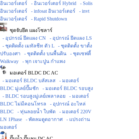
อินเวอร์เตอร์
- อินเวอร์เตอร์ Hybrid
- Solis
อินเวอร์เตอร์
- infosat อินเวอร์เตอร์
- invt
อินเวอร์ฺเตอร์
- Rapid Shutdown
ชุดจับยึด แผงโซลาร์
- อุปกรณ์ ยึดแผง CN
- อุปกรณ์ ยึดแผง LS
- ชุดติดตั้ง เมทัลชีท ตัว L
- ชุดติดตั้ง ขาตั้ง
ปรับองศา
- ชุดติดตั้ง บนพื้นดิน
- ชุดเซฟตี้
Walkway
- พุก เจาะปูน กำแพง
มอเตอร์ BLDC DC AC
- มอเตอร์ BLDC บลัสเลส
- มอเตอร์
BLDC มู่เลย์ปั๊มชัก
- มอเตอร์ BLDC รอบสูง
- BLDC รอบสูงมู่เลย์เพลาลอย
- มอเตอร์
BLDC ไม่มีคอนโทรล
- อุปกรณ์ อะไหล่
BLDC
- ทุ่นลอยน้ำ ใบพัด
- มอเตอร์ 220V
LN 1Phase
- พัดลมดูดอากาศ
- แปรงถ่าน
มอเตอร์
ปั๊มน้ำ ปั๊มลม DC AC