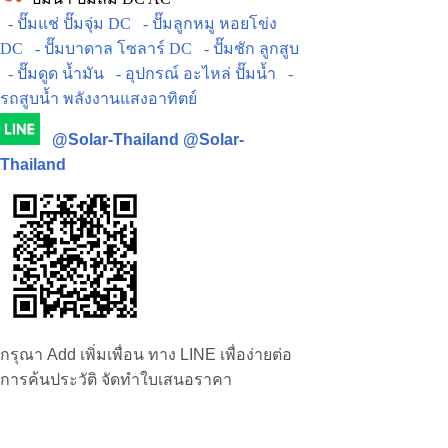
- ปั๊มแช่ ปั๊มจุ่ม DC
- ปั๊มลูกหมู หอยโข่ง
DC
- ปั๊มบาดาล โซลาร์ DC
- ปั๊มชัก ลูกสูบ
- ปั๊มดูด น้ำมัน
- อุปกรณ์ อะไหล่ ปั๊มน้ำ
-
รถสูบน้ำ พลังงานแสงอาทิตย์
@Solar-Thailand
@Solar-
Thailand
กรุณา Add เพิ่มเพื่อน ทาง LINE เพื่อง่ายต่อ
การค้นประวัติ จัดทำใบเสนอราคา