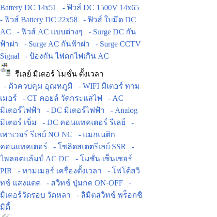
Battery DC 14x51
- ฟิวส์ DC 1500V 14x65
- ฟิวส์ Battery DC 22x58
- ฟิวส์ ใบมีด DC
AC
- ฟิวส์ AC แบบต่างๆ
- Surge DC กัน
ฟ้าผ่า
- Surge AC กันฟ้าผ่า
- Surge CCTV
Signal
- ป้องกัน ไฟตกไฟเกิน AC
รีเลย์ มิเตอร์ โมชั่น ตั้งเวลา
- ตัวควบคุม อุณหภูมิ
- WIFI มิเตอร์ ทาม
เมอร์
- CT คอยล์ วัดกระแสไฟ
- AC
มิเตอร์ไฟฟ้า
- DC มิเตอร์ไฟฟ้า
- Analog
มิเตอร์ เข็ม
- DC คอนแทคเตอร์ รีเลย์
-
เพาเวอร์ รีเลย์ NO NC
- แมกเนติก
คอนแทคเตอร์
- โซลิดสเตตรีเลย์ SSR
-
ไพลอตแล้มป์ AC DC
- โมชั่น เซ็นเซอร์
PIR
- ทามเมอร์ เครื่องตั้งเวลา
- โฟโต้สวิ
ทช์ แสงแดด
- สวิทช์ ปุ่มกด ON-OFF
-
มิเตอร์วัดรอบ วัดหลา
- ลิมิตสวิทช์ พร็อกซิ
มิตี้