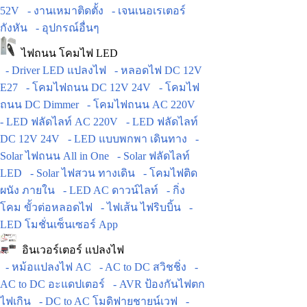
52V
- งานเหมาติดตั้ง
- เจนเนอเรเตอร์
กังหัน
- อุปกรณ์อื่นๆ
ไฟถนน โคมไฟ LED
- Driver LED แปลงไฟ
- หลอดไฟ DC 12V
E27
- โคมไฟถนน DC 12V 24V
- โคมไฟ
ถนน DC Dimmer
- โคมไฟถนน AC 220V
- LED ฟลัดไลท์ AC 220V
- LED ฟลัดไลท์
DC 12V 24V
- LED แบบพกพา เดินทาง
-
Solar ไฟถนน All in One
- Solar ฟลัดไลท์
LED
- Solar ไฟสวน ทางเดิน
- โคมไฟติด
ผนัง ภายใน
- LED AC ดาวน์ไลท์
- กิ่ง
โคม ขั้วต่อหลอดไฟ
- ไฟเส้น ไฟริบบิ้น
-
LED โมชั่นเซ็นเซอร์ App
อินเวอร์เตอร์ แปลงไฟ
- หม้อแปลงไฟ AC
- AC to DC สวิชชิ่ง
-
AC to DC อะแดปเตอร์
- AVR ป้องกันไฟตก
ไฟเกิน
- DC to AC โมดิฟายชายน์เวฟ
-