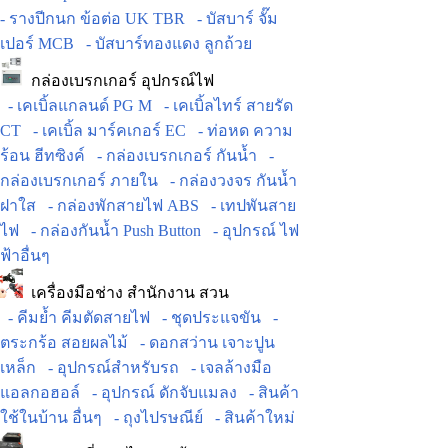
- รางปีกนก ข้อต่อ UK TBR
- บัสบาร์ จั๊ม
เปอร์ MCB
- บัสบาร์ทองแดง ลูกถ้วย
กล่องเบรกเกอร์ อุปกรณ์ไฟ
- เคเบิ้ลแกลนด์ PG M
- เคเบิ้ลไทร์ สายรัด
CT
- เคเบิ้ล มาร์คเกอร์ EC
- ท่อหด ความ
ร้อน ฮีทซิงค์
- กล่องเบรกเกอร์ กันน้ำ
-
กล่องเบรกเกอร์ ภายใน
- กล่องวงจร กันน้ำ
ฝาใส
- กล่องพักสายไฟ ABS
- เทปพันสาย
ไฟ
- กล่องกันน้ำ Push Button
- อุปกรณ์ ไฟ
ฟ้าอื่นๆ
เครื่องมือช่าง สำนักงาน สวน
- คีมย้ำ คีมตัดสายไฟ
- ชุดประแจขัน
-
ตระกร้อ สอยผลไม้
- ดอกสว่าน เจาะปูน
เหล็ก
- อุปกรณ์สำหรับรถ
- เจลล้างมือ
แอลกอฮอล์
- อุปกรณ์ ดักจับแมลง
- สินค้า
ใช้ในบ้าน อื่นๆ
- ถุงไปรษณีย์
- สินค้าใหม่