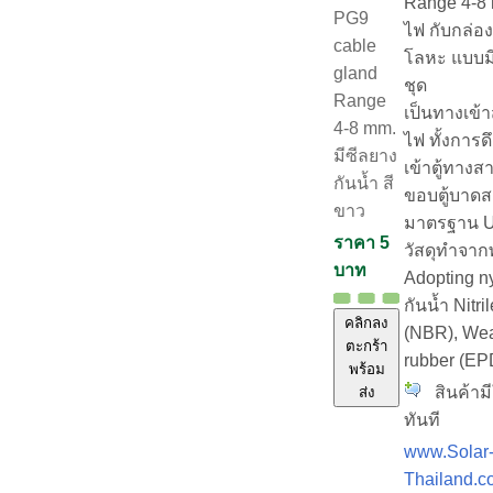
Range 4-8 
PG9
ไฟ กับกล่อ
cable
โลหะ แบบม
gland
ชุด
Range
เป็นทางเข้า
4-8 mm.
ไฟ ทั้งการด
มีซีลยาง
เข้าตู้ทางส
กันน้ำ สี
ขอบตู้บาด
ขาว
มาตรฐาน UL
ราคา 5
วัสดุทำจา
บาท
Adopting n
กันน้ำ Nitr
คลิกลง
(NBR), Wea
ตะกร้า
rubber (E
พร้อม
สินค้ามี
ส่ง
ทันที
www.Solar
Thailand.c