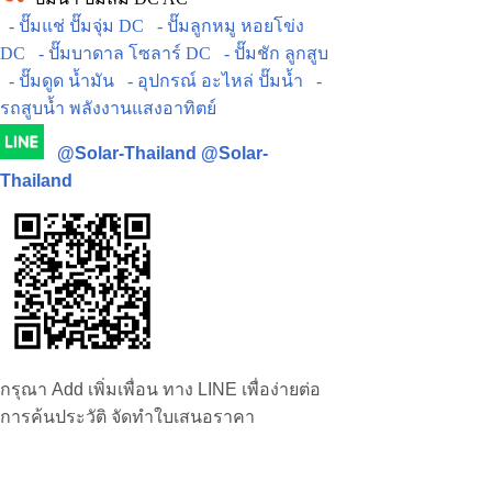
- ปั๊มแช่ ปั๊มจุ่ม DC
- ปั๊มลูกหมู หอยโข่ง
DC
- ปั๊มบาดาล โซลาร์ DC
- ปั๊มชัก ลูกสูบ
- ปั๊มดูด น้ำมัน
- อุปกรณ์ อะไหล่ ปั๊มน้ำ
-
รถสูบน้ำ พลังงานแสงอาทิตย์
@Solar-Thailand
@Solar-
Thailand
กรุณา Add เพิ่มเพื่อน ทาง LINE เพื่อง่ายต่อ
การค้นประวัติ จัดทำใบเสนอราคา