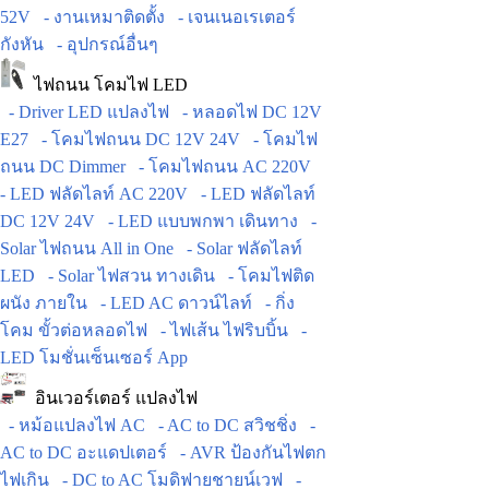
52V
- งานเหมาติดตั้ง
- เจนเนอเรเตอร์
กังหัน
- อุปกรณ์อื่นๆ
ไฟถนน โคมไฟ LED
- Driver LED แปลงไฟ
- หลอดไฟ DC 12V
E27
- โคมไฟถนน DC 12V 24V
- โคมไฟ
ถนน DC Dimmer
- โคมไฟถนน AC 220V
- LED ฟลัดไลท์ AC 220V
- LED ฟลัดไลท์
DC 12V 24V
- LED แบบพกพา เดินทาง
-
Solar ไฟถนน All in One
- Solar ฟลัดไลท์
LED
- Solar ไฟสวน ทางเดิน
- โคมไฟติด
ผนัง ภายใน
- LED AC ดาวน์ไลท์
- กิ่ง
โคม ขั้วต่อหลอดไฟ
- ไฟเส้น ไฟริบบิ้น
-
LED โมชั่นเซ็นเซอร์ App
อินเวอร์เตอร์ แปลงไฟ
- หม้อแปลงไฟ AC
- AC to DC สวิชชิ่ง
-
AC to DC อะแดปเตอร์
- AVR ป้องกันไฟตก
ไฟเกิน
- DC to AC โมดิฟายชายน์เวฟ
-