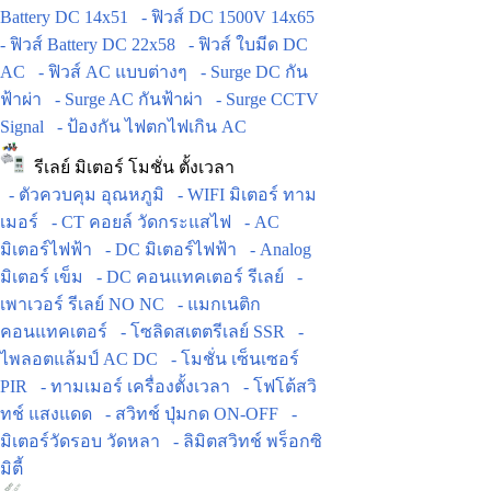
Battery DC 14x51
- ฟิวส์ DC 1500V 14x65
- ฟิวส์ Battery DC 22x58
- ฟิวส์ ใบมีด DC
AC
- ฟิวส์ AC แบบต่างๆ
- Surge DC กัน
ฟ้าผ่า
- Surge AC กันฟ้าผ่า
- Surge CCTV
Signal
- ป้องกัน ไฟตกไฟเกิน AC
รีเลย์ มิเตอร์ โมชั่น ตั้งเวลา
- ตัวควบคุม อุณหภูมิ
- WIFI มิเตอร์ ทาม
เมอร์
- CT คอยล์ วัดกระแสไฟ
- AC
มิเตอร์ไฟฟ้า
- DC มิเตอร์ไฟฟ้า
- Analog
มิเตอร์ เข็ม
- DC คอนแทคเตอร์ รีเลย์
-
เพาเวอร์ รีเลย์ NO NC
- แมกเนติก
คอนแทคเตอร์
- โซลิดสเตตรีเลย์ SSR
-
ไพลอตแล้มป์ AC DC
- โมชั่น เซ็นเซอร์
PIR
- ทามเมอร์ เครื่องตั้งเวลา
- โฟโต้สวิ
ทช์ แสงแดด
- สวิทช์ ปุ่มกด ON-OFF
-
มิเตอร์วัดรอบ วัดหลา
- ลิมิตสวิทช์ พร็อกซิ
มิตี้