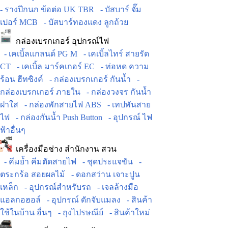
- รางปีกนก ข้อต่อ UK TBR
- บัสบาร์ จั๊ม
เปอร์ MCB
- บัสบาร์ทองแดง ลูกถ้วย
กล่องเบรกเกอร์ อุปกรณ์ไฟ
- เคเบิ้ลแกลนด์ PG M
- เคเบิ้ลไทร์ สายรัด
CT
- เคเบิ้ล มาร์คเกอร์ EC
- ท่อหด ความ
ร้อน ฮีทซิงค์
- กล่องเบรกเกอร์ กันน้ำ
-
กล่องเบรกเกอร์ ภายใน
- กล่องวงจร กันน้ำ
ฝาใส
- กล่องพักสายไฟ ABS
- เทปพันสาย
ไฟ
- กล่องกันน้ำ Push Button
- อุปกรณ์ ไฟ
ฟ้าอื่นๆ
เครื่องมือช่าง สำนักงาน สวน
- คีมย้ำ คีมตัดสายไฟ
- ชุดประแจขัน
-
ตระกร้อ สอยผลไม้
- ดอกสว่าน เจาะปูน
เหล็ก
- อุปกรณ์สำหรับรถ
- เจลล้างมือ
แอลกอฮอล์
- อุปกรณ์ ดักจับแมลง
- สินค้า
ใช้ในบ้าน อื่นๆ
- ถุงไปรษณีย์
- สินค้าใหม่