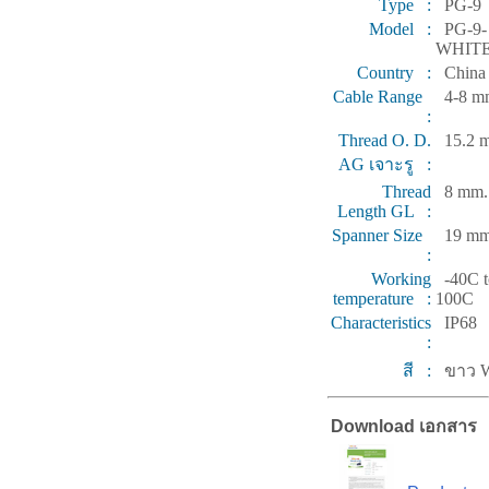
Type :
PG-9
Model :
PG-9-
WHIT
Country :
China
Cable Range
4-8 m
:
Thread O. D.
15.2 
AG เจาะรู :
Thread
8 mm.
Length GL :
Spanner Size
19 mm
:
Working
-40C t
temperature :
100C
Characteristics
IP68
:
สี :
ขาว W
Download เอกสาร