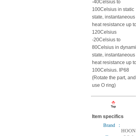
-40Celsius to
100Celsius in static
state, instantaneous
heat resistance up t
120Celsius
-20Celsius to
80Celsius in dynam
state, instantaneous
heat resistance up t
100Celsius. IP68
(Rotate the part, and
use O ring)
Item specifics
Brand :
HOON