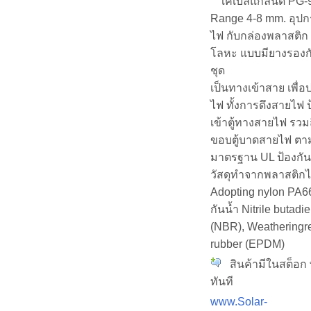
เคเบิ้ลแกลนด์ PG-
Range 4-8 mm. อุปก
ไฟ กับกล่องพลาสติก 
โลหะ แบบมียางรองก
ชุด
เป็นทางเข้าสาย เพื่
ไฟ ทั้งการดึงสายไฟ ป
เข้าตู้ทางสายไฟ รวมถ
ขอบตู้บาดสายไฟ ตา
มาตรฐาน UL ป้องกัน
วัสดุทำจากพลาสติก
Adopting nylon PA66
กันน้ำ Nitrile butadi
(NBR), Weatheringr
rubber (EPDM)
สินค้ามีในสต็อก 
ทันที
www.Solar-