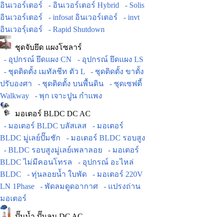
อินเวอร์เตอร์
- อินเวอร์เตอร์ Hybrid
- Solis
อินเวอร์เตอร์
- infosat อินเวอร์เตอร์
- invt
อินเวอร์ฺเตอร์
- Rapid Shutdown
ชุดจับยึด แผงโซลาร์
- อุปกรณ์ ยึดแผง CN
- อุปกรณ์ ยึดแผง LS
- ชุดติดตั้ง เมทัลชีท ตัว L
- ชุดติดตั้ง ขาตั้ง
ปรับองศา
- ชุดติดตั้ง บนพื้นดิน
- ชุดเซฟตี้
Walkway
- พุก เจาะปูน กำแพง
มอเตอร์ BLDC DC AC
- มอเตอร์ BLDC บลัสเลส
- มอเตอร์
BLDC มู่เลย์ปั๊มชัก
- มอเตอร์ BLDC รอบสูง
- BLDC รอบสูงมู่เลย์เพลาลอย
- มอเตอร์
BLDC ไม่มีคอนโทรล
- อุปกรณ์ อะไหล่
BLDC
- ทุ่นลอยน้ำ ใบพัด
- มอเตอร์ 220V
LN 1Phase
- พัดลมดูดอากาศ
- แปรงถ่าน
มอเตอร์
ปั๊มน้ำ ปั๊มลม DC AC