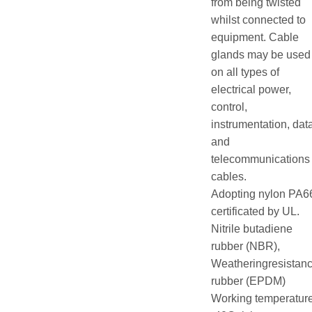
from being twisted
whilst connected to
equipment. Cable
glands may be used
on all types of
electrical power,
control,
instrumentation, dat
and
telecommunications
cables.
Adopting nylon PA6
certificated by UL.
Nitrile butadiene
rubber (NBR),
Weatheringresistan
rubber (EPDM)
Working temperatur