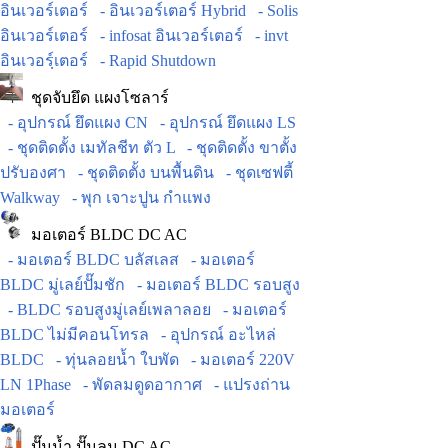
อินเวอร์เตอร์
- อินเวอร์เตอร์ Hybrid
- Solis
อินเวอร์เตอร์
- infosat อินเวอร์เตอร์
- invt
อินเวอร์ฺเตอร์
- Rapid Shutdown
ชุดจับยึด แผงโซลาร์
- อุปกรณ์ ยึดแผง CN
- อุปกรณ์ ยึดแผง LS
- ชุดติดตั้ง เมทัลชีท ตัว L
- ชุดติดตั้ง ขาตั้ง
ปรับองศา
- ชุดติดตั้ง บนพื้นดิน
- ชุดเซฟตี้
Walkway
- พุก เจาะปูน กำแพง
มอเตอร์ BLDC DC AC
- มอเตอร์ BLDC บลัสเลส
- มอเตอร์
BLDC มู่เลย์ปั๊มชัก
- มอเตอร์ BLDC รอบสูง
- BLDC รอบสูงมู่เลย์เพลาลอย
- มอเตอร์
BLDC ไม่มีคอนโทรล
- อุปกรณ์ อะไหล่
BLDC
- ทุ่นลอยน้ำ ใบพัด
- มอเตอร์ 220V
LN 1Phase
- พัดลมดูดอากาศ
- แปรงถ่าน
มอเตอร์
ปั๊มน้ำ ปั๊มลม DC AC