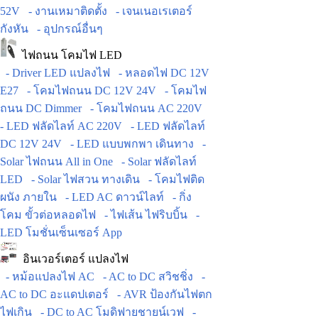
52V
- งานเหมาติดตั้ง
- เจนเนอเรเตอร์
กังหัน
- อุปกรณ์อื่นๆ
ไฟถนน โคมไฟ LED
- Driver LED แปลงไฟ
- หลอดไฟ DC 12V
E27
- โคมไฟถนน DC 12V 24V
- โคมไฟ
ถนน DC Dimmer
- โคมไฟถนน AC 220V
- LED ฟลัดไลท์ AC 220V
- LED ฟลัดไลท์
DC 12V 24V
- LED แบบพกพา เดินทาง
-
Solar ไฟถนน All in One
- Solar ฟลัดไลท์
LED
- Solar ไฟสวน ทางเดิน
- โคมไฟติด
ผนัง ภายใน
- LED AC ดาวน์ไลท์
- กิ่ง
โคม ขั้วต่อหลอดไฟ
- ไฟเส้น ไฟริบบิ้น
-
LED โมชั่นเซ็นเซอร์ App
อินเวอร์เตอร์ แปลงไฟ
- หม้อแปลงไฟ AC
- AC to DC สวิชชิ่ง
-
AC to DC อะแดปเตอร์
- AVR ป้องกันไฟตก
ไฟเกิน
- DC to AC โมดิฟายชายน์เวฟ
-