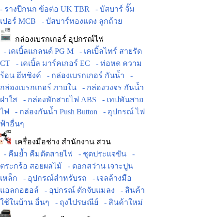
- รางปีกนก ข้อต่อ UK TBR
- บัสบาร์ จั๊ม
เปอร์ MCB
- บัสบาร์ทองแดง ลูกถ้วย
กล่องเบรกเกอร์ อุปกรณ์ไฟ
- เคเบิ้ลแกลนด์ PG M
- เคเบิ้ลไทร์ สายรัด
CT
- เคเบิ้ล มาร์คเกอร์ EC
- ท่อหด ความ
ร้อน ฮีทซิงค์
- กล่องเบรกเกอร์ กันน้ำ
-
กล่องเบรกเกอร์ ภายใน
- กล่องวงจร กันน้ำ
ฝาใส
- กล่องพักสายไฟ ABS
- เทปพันสาย
ไฟ
- กล่องกันน้ำ Push Button
- อุปกรณ์ ไฟ
ฟ้าอื่นๆ
เครื่องมือช่าง สำนักงาน สวน
- คีมย้ำ คีมตัดสายไฟ
- ชุดประแจขัน
-
ตระกร้อ สอยผลไม้
- ดอกสว่าน เจาะปูน
เหล็ก
- อุปกรณ์สำหรับรถ
- เจลล้างมือ
แอลกอฮอล์
- อุปกรณ์ ดักจับแมลง
- สินค้า
ใช้ในบ้าน อื่นๆ
- ถุงไปรษณีย์
- สินค้าใหม่