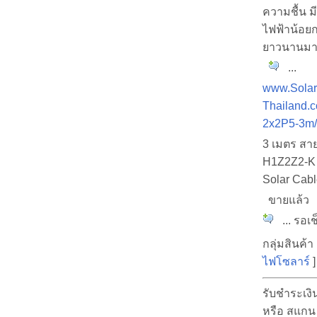
ความชื้น ม
ไฟฟ้าน้อยก
ยาวนานมาก
...
www.Solar
Thailand.c
2x2P5-3m/
3 เมตร สา
H1Z2Z2-K 
Solar Cable
ขายแล้ว
... รอเช
กลุ่มสินค้า 
ไฟโซลาร์
]
รับชำระเง
หรือ สแก