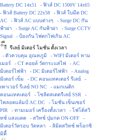
Battery DC 14x51
- ฟิวส์ DC 1500V 14x65
- ฟิวส์ Battery DC 22x58
- ฟิวส์ ใบมีด DC
AC
- ฟิวส์ AC แบบต่างๆ
- Surge DC กัน
ฟ้าผ่า
- Surge AC กันฟ้าผ่า
- Surge CCTV
Signal
- ป้องกัน ไฟตกไฟเกิน AC
รีเลย์ มิเตอร์ โมชั่น ตั้งเวลา
- ตัวควบคุม อุณหภูมิ
- WIFI มิเตอร์ ทาม
เมอร์
- CT คอยล์ วัดกระแสไฟ
- AC
มิเตอร์ไฟฟ้า
- DC มิเตอร์ไฟฟ้า
- Analog
มิเตอร์ เข็ม
- DC คอนแทคเตอร์ รีเลย์
-
เพาเวอร์ รีเลย์ NO NC
- แมกเนติก
คอนแทคเตอร์
- โซลิดสเตตรีเลย์ SSR
-
ไพลอตแล้มป์ AC DC
- โมชั่น เซ็นเซอร์
PIR
- ทามเมอร์ เครื่องตั้งเวลา
- โฟโต้สวิ
ทช์ แสงแดด
- สวิทช์ ปุ่มกด ON-OFF
-
มิเตอร์วัดรอบ วัดหลา
- ลิมิตสวิทช์ พร็อกซิ
มิตี้