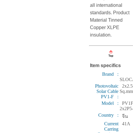
all international
standards. Product
Material Tinned
Copper XLPE
insulation.
Item specifics
Brand :
SLOC
Photovoltaic
2x2.5
Solar Cable
Sq.mm
PV1-F :
Model :
PV1F
2x2P5
Country :
จีน
Current
41A
Carring