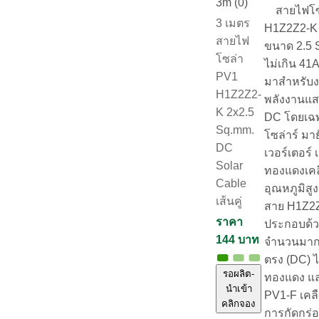
3m (0)
สายไฟโซล
3 เมตร
H1Z2Z2-K 
สายไฟ
ขนาด 2.5 
โซล่า
ไม่เกิน 41
PV1
มาสำหรับง
H1Z2Z2-
พลังงานแส
K 2x2.5
DC โดยเฉ
Sq.mm.
โซล่าร์ มาย
DC
เวอร์เตอร์
Solar
ทองแดงเคลื
Cable
อุณหภูมิสู
เส้นคู่
สาย H1Z2Z
ราคา
ประกอบด้ว
144 บาท
จำนวนมาก 
ตรง (DC) ไ
รอผลิต-
ทองแดง แล
นำเข้า
PV1-F เคลือ
คลิกจอง
การกัดกร่อ