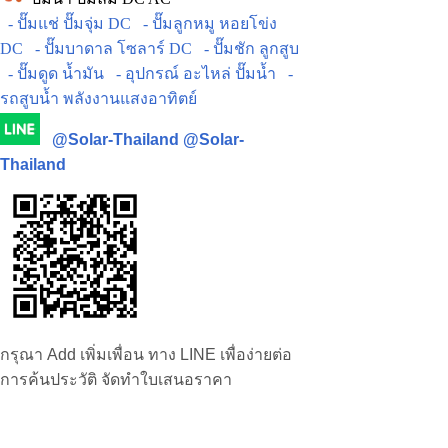
- ปั๊มแช่ ปั๊มจุ่ม DC
- ปั๊มลูกหมู หอยโข่ง
DC
- ปั๊มบาดาล โซลาร์ DC
- ปั๊มชัก ลูกสูบ
- ปั๊มดูด น้ำมัน
- อุปกรณ์ อะไหล่ ปั๊มน้ำ
-
รถสูบน้ำ พลังงานแสงอาทิตย์
@Solar-Thailand
@Solar-
Thailand
กรุณา Add เพิ่มเพื่อน ทาง LINE เพื่อง่ายต่อ
การค้นประวัติ จัดทำใบเสนอราคา