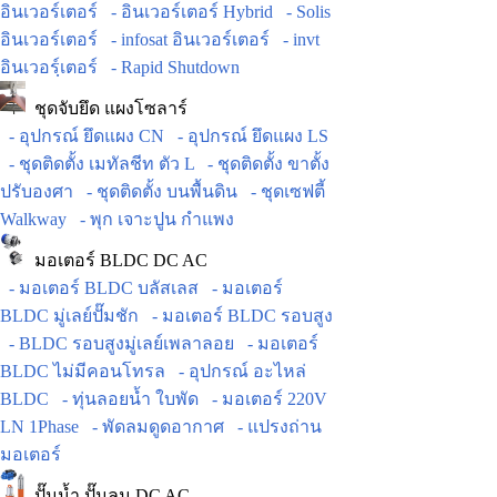
อินเวอร์เตอร์
- อินเวอร์เตอร์ Hybrid
- Solis
อินเวอร์เตอร์
- infosat อินเวอร์เตอร์
- invt
อินเวอร์ฺเตอร์
- Rapid Shutdown
ชุดจับยึด แผงโซลาร์
- อุปกรณ์ ยึดแผง CN
- อุปกรณ์ ยึดแผง LS
- ชุดติดตั้ง เมทัลชีท ตัว L
- ชุดติดตั้ง ขาตั้ง
ปรับองศา
- ชุดติดตั้ง บนพื้นดิน
- ชุดเซฟตี้
Walkway
- พุก เจาะปูน กำแพง
มอเตอร์ BLDC DC AC
- มอเตอร์ BLDC บลัสเลส
- มอเตอร์
BLDC มู่เลย์ปั๊มชัก
- มอเตอร์ BLDC รอบสูง
- BLDC รอบสูงมู่เลย์เพลาลอย
- มอเตอร์
BLDC ไม่มีคอนโทรล
- อุปกรณ์ อะไหล่
BLDC
- ทุ่นลอยน้ำ ใบพัด
- มอเตอร์ 220V
LN 1Phase
- พัดลมดูดอากาศ
- แปรงถ่าน
มอเตอร์
ปั๊มน้ำ ปั๊มลม DC AC