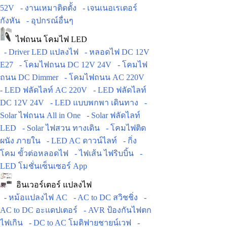
52V
- งานเหมาติดตั้ง
- เจนเนอเรเตอร์
กังหัน
- อุปกรณ์อื่นๆ
ไฟถนน โคมไฟ LED
- Driver LED แปลงไฟ
- หลอดไฟ DC 12V
E27
- โคมไฟถนน DC 12V 24V
- โคมไฟ
ถนน DC Dimmer
- โคมไฟถนน AC 220V
- LED ฟลัดไลท์ AC 220V
- LED ฟลัดไลท์
DC 12V 24V
- LED แบบพกพา เดินทาง
-
Solar ไฟถนน All in One
- Solar ฟลัดไลท์
LED
- Solar ไฟสวน ทางเดิน
- โคมไฟติด
ผนัง ภายใน
- LED AC ดาวน์ไลท์
- กิ่ง
โคม ขั้วต่อหลอดไฟ
- ไฟเส้น ไฟริบบิ้น
-
LED โมชั่นเซ็นเซอร์ App
อินเวอร์เตอร์ แปลงไฟ
- หม้อแปลงไฟ AC
- AC to DC สวิชชิ่ง
-
AC to DC อะแดปเตอร์
- AVR ป้องกันไฟตก
ไฟเกิน
- DC to AC โมดิฟายชายน์เวฟ
-