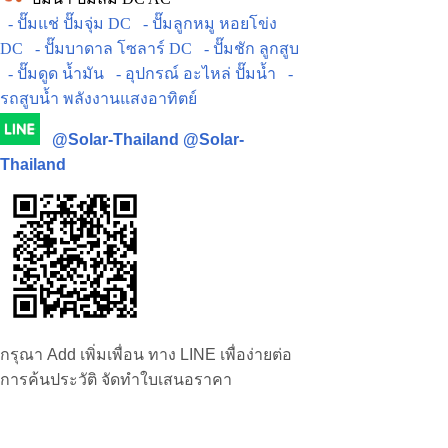
- ปั๊มแช่ ปั๊มจุ่ม DC
- ปั๊มลูกหมู หอยโข่ง
DC
- ปั๊มบาดาล โซลาร์ DC
- ปั๊มชัก ลูกสูบ
- ปั๊มดูด น้ำมัน
- อุปกรณ์ อะไหล่ ปั๊มน้ำ
-
รถสูบน้ำ พลังงานแสงอาทิตย์
@Solar-Thailand
@Solar-
Thailand
กรุณา Add เพิ่มเพื่อน ทาง LINE เพื่อง่ายต่อ
การค้นประวัติ จัดทำใบเสนอราคา