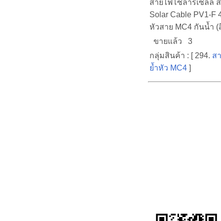
สายไฟโซลาร์เซลล์ สำ
Solar Cable PV1-F 
หัวสาย MC4 กันน้ำ (
ขายแล้ว 3
กลุ่มสินค้า : [ 294.
สา
ย้ำหัว MC4
]