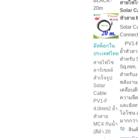
BLACK-
สายไฟโซ
20m
Solar C
หัวสาย M
Solar C
Connect
PV1-F ส
มีสต็อกใน
ย้ำหัวสาย
ประเทศไทย
สำหรับ 
สายไฟโซ
Sq.mm.
ลาร์เซลล์
สำหรับง
สำเร็จรูป
พลังงาน
Solar
เคลือบดี
Cable
ความยืดห
PV1-F
และยังทน
4.0mm2 ย้ำ
โอโซน 
หัวสาย
มากกว่า 
MC4 กันน้ำ
สินค้
(สีดำ 20