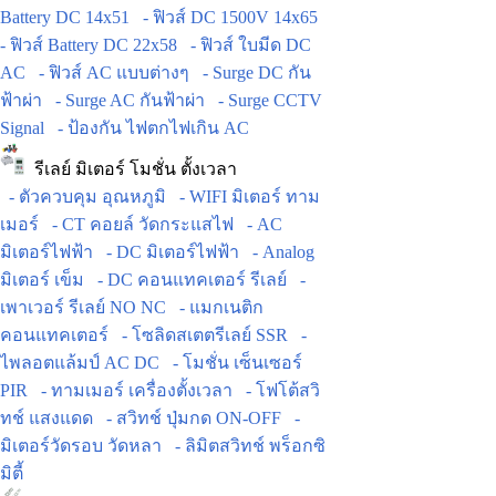
Battery DC 14x51
- ฟิวส์ DC 1500V 14x65
- ฟิวส์ Battery DC 22x58
- ฟิวส์ ใบมีด DC
AC
- ฟิวส์ AC แบบต่างๆ
- Surge DC กัน
ฟ้าผ่า
- Surge AC กันฟ้าผ่า
- Surge CCTV
Signal
- ป้องกัน ไฟตกไฟเกิน AC
รีเลย์ มิเตอร์ โมชั่น ตั้งเวลา
- ตัวควบคุม อุณหภูมิ
- WIFI มิเตอร์ ทาม
เมอร์
- CT คอยล์ วัดกระแสไฟ
- AC
มิเตอร์ไฟฟ้า
- DC มิเตอร์ไฟฟ้า
- Analog
มิเตอร์ เข็ม
- DC คอนแทคเตอร์ รีเลย์
-
เพาเวอร์ รีเลย์ NO NC
- แมกเนติก
คอนแทคเตอร์
- โซลิดสเตตรีเลย์ SSR
-
ไพลอตแล้มป์ AC DC
- โมชั่น เซ็นเซอร์
PIR
- ทามเมอร์ เครื่องตั้งเวลา
- โฟโต้สวิ
ทช์ แสงแดด
- สวิทช์ ปุ่มกด ON-OFF
-
มิเตอร์วัดรอบ วัดหลา
- ลิมิตสวิทช์ พร็อกซิ
มิตี้