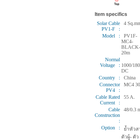
Item specifics
Solar Cable
4 Sq.m
PV1-F :
Model :
PV1F-
MC4-
BLACK
20m
Normal
Voltage :
1000/18
DC
Country :
China
Connector
MC4 30
PV4 :
Cable Rated
55 A.
Current :
Cable
48/0.3 
Construction
:
Option :
ย้ำหัวส
ตัวผู้- ตัว