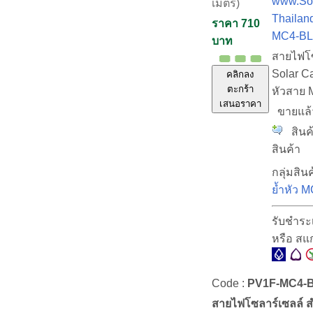
www.Sol
เมตร)
Thailan
ราคา 710
MC4-BL
บาท
สายไฟโซ
Solar C
คลิกลง
ตะกร้า
หัวสาย M
เสนอราคา
ขายแล
สินค้
สินค้า
กลุ่มสินค
ย้ำหัว 
รับชำระ
หรือ ส
Code :
PV1F-MC4-
สายไฟโซลาร์เซลล์ สำ