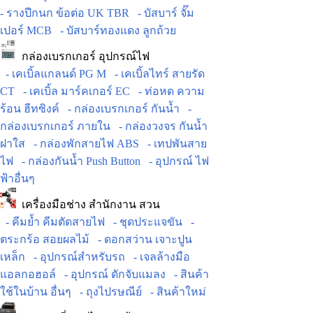
- รางปีกนก ข้อต่อ UK TBR
- บัสบาร์ จั๊ม
เปอร์ MCB
- บัสบาร์ทองแดง ลูกถ้วย
กล่องเบรกเกอร์ อุปกรณ์ไฟ
- เคเบิ้ลแกลนด์ PG M
- เคเบิ้ลไทร์ สายรัด
CT
- เคเบิ้ล มาร์คเกอร์ EC
- ท่อหด ความ
ร้อน ฮีทซิงค์
- กล่องเบรกเกอร์ กันน้ำ
-
กล่องเบรกเกอร์ ภายใน
- กล่องวงจร กันน้ำ
ฝาใส
- กล่องพักสายไฟ ABS
- เทปพันสาย
ไฟ
- กล่องกันน้ำ Push Button
- อุปกรณ์ ไฟ
ฟ้าอื่นๆ
เครื่องมือช่าง สำนักงาน สวน
- คีมย้ำ คีมตัดสายไฟ
- ชุดประแจขัน
-
ตระกร้อ สอยผลไม้
- ดอกสว่าน เจาะปูน
เหล็ก
- อุปกรณ์สำหรับรถ
- เจลล้างมือ
แอลกอฮอล์
- อุปกรณ์ ดักจับแมลง
- สินค้า
ใช้ในบ้าน อื่นๆ
- ถุงไปรษณีย์
- สินค้าใหม่