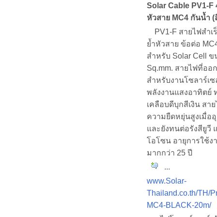
Solar Cable PV1-F 
หัวสาย MC4 กันน้ำ (
PV1-F สายไฟสำเร็จ
ย้ำหัวสาย ข้อต่อ MC4 ต
สำหรับ Solar Cell ข
Sq.mm. สายไฟที่ออ
สำหรับงานโซลาร์เซ
พลังงานแสงอาทิตย์
เคลือบดีบุกสีเงิน สา
ความยืดหยุ่นสูงเมื่ออ
และยังทนต่อรังสียูว
โอโซน อายุการใช้
มากกว่า 25 ปี
...
www.Solar-
Thailand.co.th/TH/P
MC4-BLACK-20m/