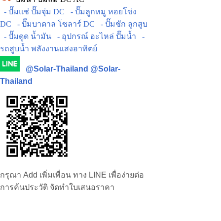
- ปั๊มแช่ ปั๊มจุ่ม DC
- ปั๊มลูกหมู หอยโข่ง
DC
- ปั๊มบาดาล โซลาร์ DC
- ปั๊มชัก ลูกสูบ
- ปั๊มดูด น้ำมัน
- อุปกรณ์ อะไหล่ ปั๊มน้ำ
-
รถสูบน้ำ พลังงานแสงอาทิตย์
@Solar-Thailand
@Solar-
Thailand
กรุณา Add เพิ่มเพื่อน ทาง LINE เพื่อง่ายต่อ
การค้นประวัติ จัดทำใบเสนอราคา