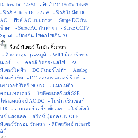
Battery DC 14x51
- ฟิวส์ DC 1500V 14x65
- ฟิวส์ Battery DC 22x58
- ฟิวส์ ใบมีด DC
AC
- ฟิวส์ AC แบบต่างๆ
- Surge DC กัน
ฟ้าผ่า
- Surge AC กันฟ้าผ่า
- Surge CCTV
Signal
- ป้องกัน ไฟตกไฟเกิน AC
รีเลย์ มิเตอร์ โมชั่น ตั้งเวลา
- ตัวควบคุม อุณหภูมิ
- WIFI มิเตอร์ ทาม
เมอร์
- CT คอยล์ วัดกระแสไฟ
- AC
มิเตอร์ไฟฟ้า
- DC มิเตอร์ไฟฟ้า
- Analog
มิเตอร์ เข็ม
- DC คอนแทคเตอร์ รีเลย์
-
เพาเวอร์ รีเลย์ NO NC
- แมกเนติก
คอนแทคเตอร์
- โซลิดสเตตรีเลย์ SSR
-
ไพลอตแล้มป์ AC DC
- โมชั่น เซ็นเซอร์
PIR
- ทามเมอร์ เครื่องตั้งเวลา
- โฟโต้สวิ
ทช์ แสงแดด
- สวิทช์ ปุ่มกด ON-OFF
-
มิเตอร์วัดรอบ วัดหลา
- ลิมิตสวิทช์ พร็อกซิ
มิตี้