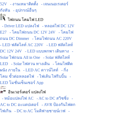
52V
- งานเหมาติดตั้ง
- เจนเนอเรเตอร์
กังหัน
- อุปกรณ์อื่นๆ
ไฟถนน โคมไฟ LED
- Driver LED แปลงไฟ
- หลอดไฟ DC 12V
E27
- โคมไฟถนน DC 12V 24V
- โคมไฟ
ถนน DC Dimmer
- โคมไฟถนน AC 220V
- LED ฟลัดไลท์ AC 220V
- LED ฟลัดไลท์
DC 12V 24V
- LED แบบพกพา เดินทาง
-
Solar ไฟถนน All in One
- Solar ฟลัดไลท์
LED
- Solar ไฟสวน ทางเดิน
- โคมไฟติด
ผนัง ภายใน
- LED AC ดาวน์ไลท์
- กิ่ง
โคม ขั้วต่อหลอดไฟ
- ไฟเส้น ไฟริบบิ้น
-
LED โมชั่นเซ็นเซอร์ App
อินเวอร์เตอร์ แปลงไฟ
- หม้อแปลงไฟ AC
- AC to DC สวิชชิ่ง
-
AC to DC อะแดปเตอร์
- AVR ป้องกันไฟตก
ไฟเกิน
- DC to AC โมดิฟายชายน์เวฟ
-