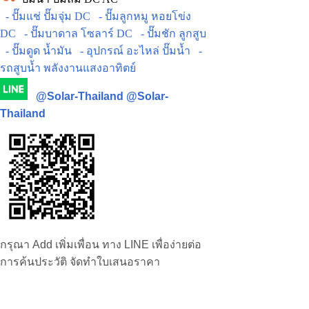
- ปั๊มแช่ ปั๊มจุ่ม DC
- ปั๊มลูกหมู หอยโข่ง
DC
- ปั๊มบาดาล โซลาร์ DC
- ปั๊มชัก ลูกสูบ
- ปั๊มดูด น้ำมัน
- อุปกรณ์ อะไหล่ ปั๊มน้ำ
-
รถสูบน้ำ พลังงานแสงอาทิตย์
@Solar-Thailand
@Solar-
Thailand
กรุณา Add เพิ่มเพื่อน ทาง LINE เพื่อง่ายต่อ
การค้นประวัติ จัดทำใบเสนอราคา