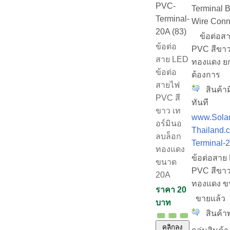
PVC-
Terminal 
Terminal-
Wire Conn
20A (83)
ข้อต่อสา
ข้อต่อ
PVC สีขาว
สาย LED
ทองแดง ยก
ข้อต่อ
ต้องการ
สายไฟ
สินค้าม
PVC สี
ทันที
ขาว เท
www.Solar
อร์มินอ
Thailand.
ลบล็อก
Terminal-
ทองแดง
ข้อต่อสาย
ขนาด
PVC สีขาว
20A
ทองแดง ข
ราคา 20
ขายแล้ว
บาท
สินค้าพ
คลิกลง