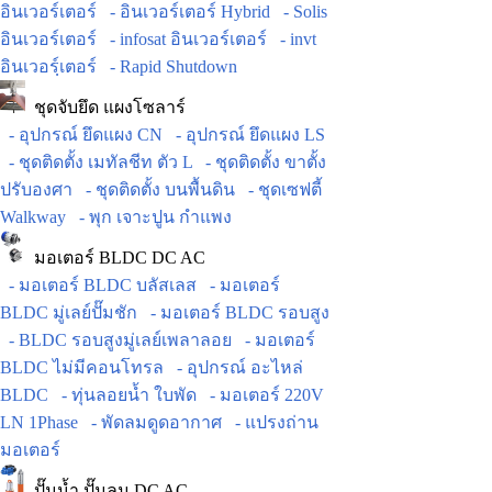
อินเวอร์เตอร์
- อินเวอร์เตอร์ Hybrid
- Solis
อินเวอร์เตอร์
- infosat อินเวอร์เตอร์
- invt
อินเวอร์ฺเตอร์
- Rapid Shutdown
ชุดจับยึด แผงโซลาร์
- อุปกรณ์ ยึดแผง CN
- อุปกรณ์ ยึดแผง LS
- ชุดติดตั้ง เมทัลชีท ตัว L
- ชุดติดตั้ง ขาตั้ง
ปรับองศา
- ชุดติดตั้ง บนพื้นดิน
- ชุดเซฟตี้
Walkway
- พุก เจาะปูน กำแพง
มอเตอร์ BLDC DC AC
- มอเตอร์ BLDC บลัสเลส
- มอเตอร์
BLDC มู่เลย์ปั๊มชัก
- มอเตอร์ BLDC รอบสูง
- BLDC รอบสูงมู่เลย์เพลาลอย
- มอเตอร์
BLDC ไม่มีคอนโทรล
- อุปกรณ์ อะไหล่
BLDC
- ทุ่นลอยน้ำ ใบพัด
- มอเตอร์ 220V
LN 1Phase
- พัดลมดูดอากาศ
- แปรงถ่าน
มอเตอร์
ปั๊มน้ำ ปั๊มลม DC AC