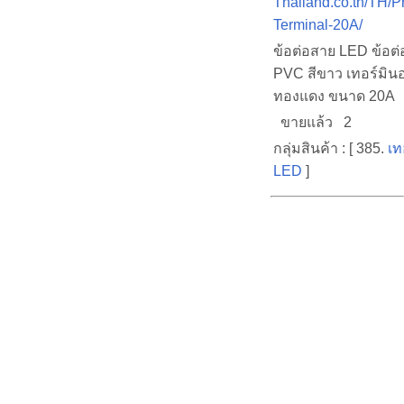
Thailand.co.th/TH/
Terminal-20A/
ข้อต่อสาย LED ข้อต
PVC สีขาว เทอร์มิน
ทองแดง ขนาด 20A
ขายแล้ว 2
กลุ่มสินค้า : [ 385.
เท
LED
]