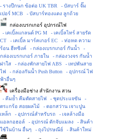
- รางปีกนก ข้อต่อ UK TBR
- บัสบาร์ จั๊ม
เปอร์ MCB
- บัสบาร์ทองแดง ลูกถ้วย
กล่องเบรกเกอร์ อุปกรณ์ไฟ
- เคเบิ้ลแกลนด์ PG M
- เคเบิ้ลไทร์ สายรัด
CT
- เคเบิ้ล มาร์คเกอร์ EC
- ท่อหด ความ
ร้อน ฮีทซิงค์
- กล่องเบรกเกอร์ กันน้ำ
-
กล่องเบรกเกอร์ ภายใน
- กล่องวงจร กันน้ำ
ฝาใส
- กล่องพักสายไฟ ABS
- เทปพันสาย
ไฟ
- กล่องกันน้ำ Push Button
- อุปกรณ์ ไฟ
ฟ้าอื่นๆ
เครื่องมือช่าง สำนักงาน สวน
- คีมย้ำ คีมตัดสายไฟ
- ชุดประแจขัน
-
ตระกร้อ สอยผลไม้
- ดอกสว่าน เจาะปูน
เหล็ก
- อุปกรณ์สำหรับรถ
- เจลล้างมือ
แอลกอฮอล์
- อุปกรณ์ ดักจับแมลง
- สินค้า
ใช้ในบ้าน อื่นๆ
- ถุงไปรษณีย์
- สินค้าใหม่